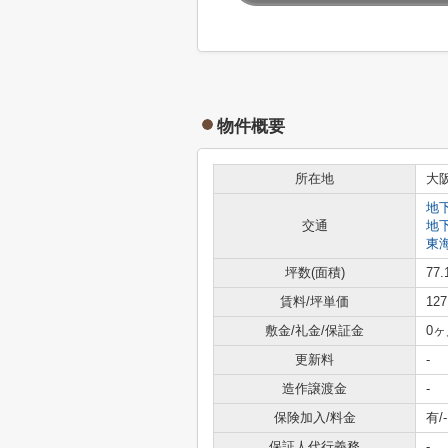
物件概要
所在地
大
地
交通
地
東
坪数(面積)
77.
賃料/坪単価
12
敷金/礼金/保証金
0ヶ
更新料
-
造作譲渡金
-
保険加入/料金
有/-
保証人代行義務
-