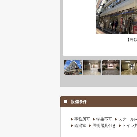
【外
設備条件
事務所可
学生不可
スクール
給湯室
照明器具付き
トイレ