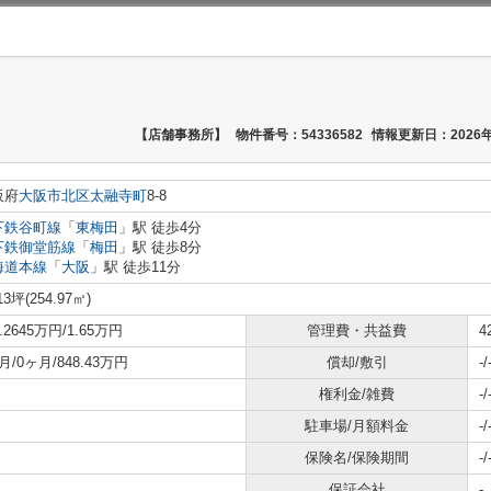
【店舗事務所】
物件番号：54336582
情報更新日：2026年
阪府
大阪市北区
太融寺町
8-8
下鉄谷町線
「
東梅田
」駅 徒歩4分
下鉄御堂筋線
「
梅田
」駅 徒歩8分
海道本線
「
大阪
」駅 徒歩11分
13坪(254.97㎡)
7.2645万円/1.65万円
管理費・共益費
4
月/0ヶ月/848.43万円
償却/敷引
-/
権利金/雑費
-/
駐車場/月額料金
-/
保険名/保険期間
-/
保証会社
-