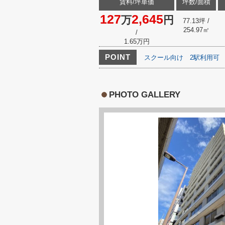
賃料/坪単価
坪数/面積
127
2,645
万
円
77.13坪 /
254.97㎡
/
1.65万円
POINT
スクール向け
2駅利用可
PHOTO GALLERY