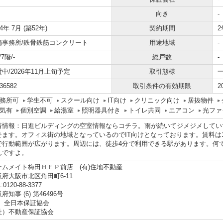
向き
-
74年 7月 (築52年)
契約期間
2
舗事務所/鉄骨鉄筋コンクリート
用途地域
-
/7階/-
総戸数
-
中/2026年11月上旬予定
取引態様
36582
取引条件の有効期限
2
務所可
学生不可
スクール向け
IT向け
クリニック向け
居抜物件
気有
個別空調
給湯室
照明器具付き
トイレ共同
エアコン
光ファ
着情報：日進ビルディングの空室情報ならコチラ。雨が続いてジメジメしてい
せます。オフィス街の地域となっているのでIT向けとなっております。賃料は12
で行動範囲が広がります。周辺には、徒歩4分で利用できる駅があります。何で
んですよ。
ームメイト梅田ＨＥＰ前店 (有)住地不動産
阪府大阪市北区角田町6-11
:0120-88-3377
府知事 (6) 第46496号
社）全日本保証協会
社）不動産保証協会