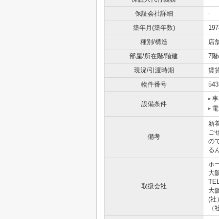
保証会社詳細
-
築年月(築年数)
19
種別/構造
店
部屋/所在階/階建
7階
現況/引渡時期
賃貸
物件番号
543
事
設備条件
電
新
ご
備考
の
る
ホ
大
TEL
取扱会社
大阪
(
（