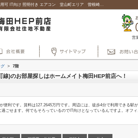
日進ビルディング7階｜スクール向け 2駅利用可 IT向け 照明付き エアコン 堂山町エリア 曽根崎エリア エステ居抜き｜賃貸大阪で不動産、賃貸マンション探しはホームメイト梅田HEP前店
営
ング
>
7階
町線)のお部屋探しはホームメイト梅田HEP前店へ！
が便利です。賃料は127.2645万円です。周辺には、徒歩4分で利用できる
過ごせます。何でもそろっているのでIT向けとなっているんですよ。オフィ