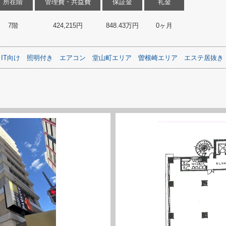
所在階
管理費・共益費
保証金
礼金
7階
424,215円
848.43万円
0ヶ月
IT向け
照明付き
エアコン
堂山町エリア
曽根崎エリア
エステ居抜き