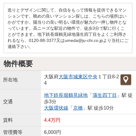
造りとデザインに関して、自信をもって情報を提供できるマン
ションです。眺めの良いマンション探しは、こちらの場所はい
かがですか。陽当りの良い明るい環境が魅力の一押し物件とな
っています。高ニーズな駅近の物件で、徒歩3分で駅に行くこ
とができます。地下鉄長堀鶴見緑地蒲生四丁目をよくご利用さ
れるなら、0120-88-3377又はumeda@ju-chi.co.jpより当社にご
連絡下さい。
物件概要
大阪府
大阪市城東区
中央
１丁目8-2
所在地
4
地下鉄長堀鶴見緑地
「
蒲生四丁目
」駅 徒
交通
歩3分
大阪環状線
「
京橋
」駅 徒歩10分
賃料
4.4万円
管理費等
6,000円