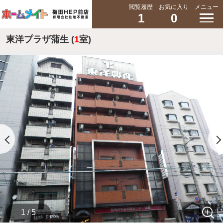
閲覧履歴
お気に入り
メニュー
1
0
東洋プラザ蒲生 (
1
室)
1 / 5