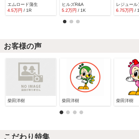
エムロード蒲生
ヒルズR&A
4.5
万
円
/ 1R
5.2
万
円
/ 1K
6.75
万
円
/ 
お客様の声
柴田洋樹
柴田洋樹
柴田洋樹
こだわり特集