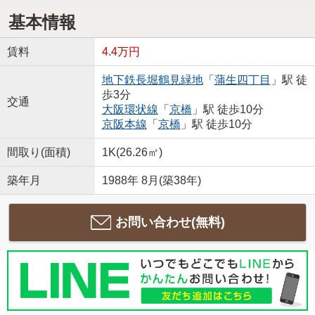
基本情報
賃料
4.4万円
地下鉄長堀鶴見緑地
「
蒲生四丁目
」駅 徒
歩3分
交通
大阪環状線
「
京橋
」駅 徒歩10分
京阪本線
「
京橋
」駅 徒歩10分
間取り(面積)
1K(26.26㎡)
築年月
1988年 8月(築38年)
お問い合わせ(無料)