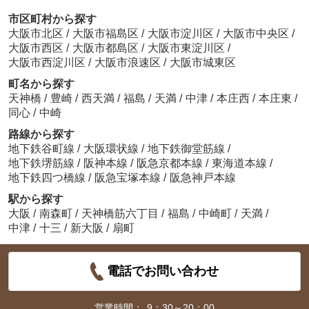
市区町村から探す
大阪市北区
/
大阪市福島区
/
大阪市淀川区
/
大阪市中央区
/
大阪市西区
/
大阪市都島区
/
大阪市東淀川区
/
大阪市西淀川区
/
大阪市浪速区
/
大阪市城東区
町名から探す
天神橋
/
豊崎
/
西天満
/
福島
/
天満
/
中津
/
本庄西
/
本庄東
/
同心
/
中崎
路線から探す
地下鉄谷町線
/
大阪環状線
/
地下鉄御堂筋線
/
地下鉄堺筋線
/
阪神本線
/
阪急京都本線
/
東海道本線
/
地下鉄四つ橋線
/
阪急宝塚本線
/
阪急神戸本線
駅から探す
大阪
/
南森町
/
天神橋筋六丁目
/
福島
/
中崎町
/
天満
/
中津
/
十三
/
新大阪
/
扇町
電話でお問い合わせ
営業時間：
9：30～20：00