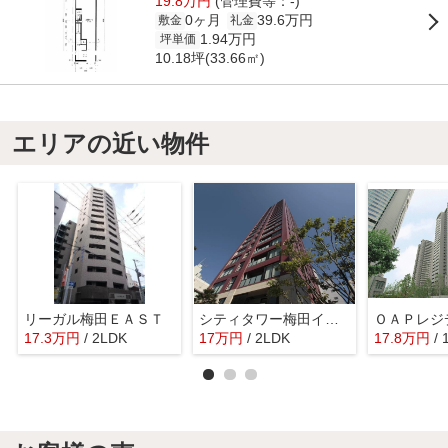
19.8万円
(管理費等：-)
0ヶ月
39.6万円
敷金
礼金
1.94万円
坪単価
10.18坪(33.66㎡)
エリアの近い物件
リーガル梅田ＥＡＳＴ
シティタワー梅田イースト
17.3
万
円
/ 2LDK
17
万
円
/ 2LDK
17.8
万
円
/