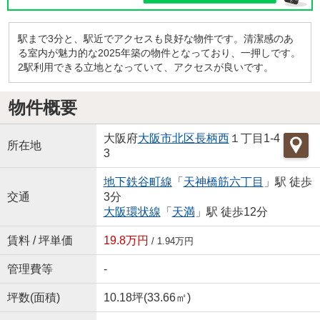
駅まで3分と、駅近でアクセスも良好な物件です。清潔感のあ
る室内が魅力的な2025年築の物件となっており、一押しです。
2駅利用できる立地となっていて、アクセスが良いです。
物件概要
大阪府
大阪市北区
長柄西
１丁目1-4
所在地
3
地下鉄谷町線
「
天神橋筋六丁目
」駅 徒歩
交通
3分
大阪環状線
「
天満
」駅 徒歩12分
賃料 / 坪単価
19.8万円
/ 1.94万円
管理費等
-
坪数(面積)
10.18坪(33.66㎡)