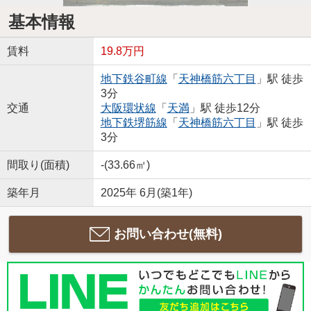
基本情報
賃料
19.8万円
地下鉄谷町線
「
天神橋筋六丁目
」駅 徒歩
3分
交通
大阪環状線
「
天満
」駅 徒歩12分
地下鉄堺筋線
「
天神橋筋六丁目
」駅 徒歩
3分
間取り(面積)
-(33.66㎡)
築年月
2025年 6月(築1年)
お問い合わせ(無料)