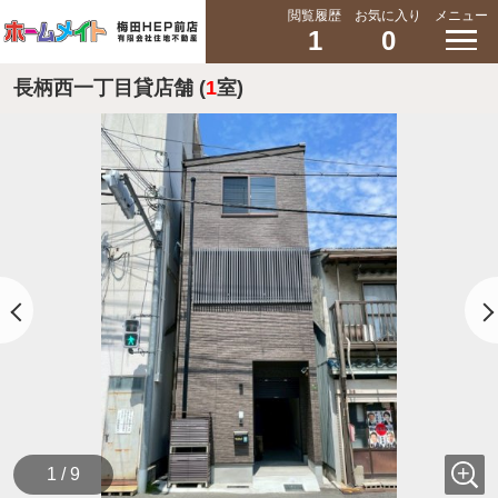
閲覧履歴
お気に入り
メニュー
1
0
長柄西一丁目貸店舗 (
1
室)
1 / 9