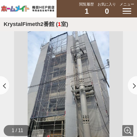
閲覧履歴
お気に入り
メニュー
1
0
KrystalFimeth2番館 (
1
室)
1 / 11