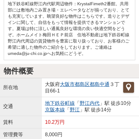
地下鉄谷町線野江内代駅周辺物件：KrystalFimeth2番館。共用
部には敷地内ごみ置き場・エレベータなどが揃っており、とて
も充実しています。眺望良好な物件はこちらです。造りとデザ
インに関して、自信をもって情報を提供できるマンションで
す。夏場は特に涼しい通風良好な環境の良い快適空間をどう
ぞ。ホームメイト梅田ＨＥＰ前店 住地不動産は地下鉄谷町線
野江内代周辺の賃貸物件を豊富に取り扱っており、お客様のご
希望に適した物件のご紹介をしております。ご連絡は
umeda@ju-chi.co.jpへお気軽にどうぞ。
物件概要
大阪府
大阪市都島区
都島中通
３丁
所在地
目66-1
地下鉄谷町線
「
野江内代
」駅 徒歩10分
交通
京阪本線
「
野江
」駅 徒歩14分
賃料
10.2万円
管理費等
8,000円