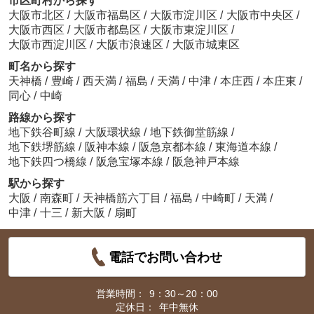
市区町村から探す
大阪市北区
/
大阪市福島区
/
大阪市淀川区
/
大阪市中央区
/
大阪市西区
/
大阪市都島区
/
大阪市東淀川区
/
大阪市西淀川区
/
大阪市浪速区
/
大阪市城東区
町名から探す
天神橋
/
豊崎
/
西天満
/
福島
/
天満
/
中津
/
本庄西
/
本庄東
/
同心
/
中崎
路線から探す
地下鉄谷町線
/
大阪環状線
/
地下鉄御堂筋線
/
地下鉄堺筋線
/
阪神本線
/
阪急京都本線
/
東海道本線
/
地下鉄四つ橋線
/
阪急宝塚本線
/
阪急神戸本線
駅から探す
大阪
/
南森町
/
天神橋筋六丁目
/
福島
/
中崎町
/
天満
/
中津
/
十三
/
新大阪
/
扇町
電話でお問い合わせ
営業時間：
9：30～20：00
定休日：
年中無休