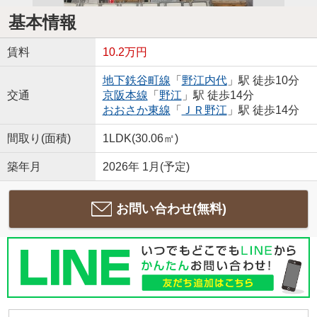
基本情報
賃料
10.2万円
地下鉄谷町線
「
野江内代
」駅 徒歩10分
交通
京阪本線
「
野江
」駅 徒歩14分
おおさか東線
「
ＪＲ野江
」駅 徒歩14分
間取り(面積)
1LDK(30.06㎡)
築年月
2026年 1月(予定)
お問い合わせ(無料)