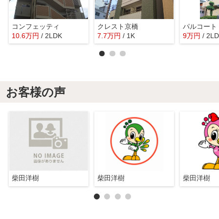
コンフェッティ
クレスト京橋
パルコート
10.6
万
円
/ 2LDK
7.7
万
円
/ 1K
9
万
円
/ 2L
お客様の声
柴田洋樹
柴田洋樹
柴田洋樹