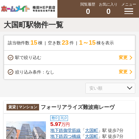
閲覧履歴
お気に入り
メニュー
0
0
大国町駅物件一覧
15
23
1～15
該当物件数
棟
空き数
件
棟を表示
駅で絞り込む
変更
変更
絞り込み条件：
なし
フォーリアライズ難波南レーヴ
賃貸 | マンション
敷0
礼0
5.97
万円
地下鉄御堂筋線
「
大国町
」駅 徒歩7分
地下鉄四つ橋線
「
大国町
」駅 徒歩7分