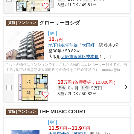
3階 / 1LDK / 49.81㎡
グローリーヨシダ
賃貸 | マンション
敷0
10
万円
地下鉄御堂筋線
「
大国町
」駅 徒歩3分
築30年 / 50.82㎡
大阪府
大阪市浪速区
戎本町
１丁目
こちらの物件はマンションです。こちらの物件はエレベーター付きです。当
社では地下鉄御堂筋線大国町近くの物件をご紹介可能です。umeda@ju-
chi.co.jpよりホームメイト梅田ＨＥＰ前店...
10
万
円
(管理費等：10,000円 )
0ヶ月
5万円
敷金
礼金
5階 / 2LDK / 50.82㎡
THE MUSIC COURT
賃貸 | マンション
敷0
11.5
11.9
万円～
万円
大阪環状線
「
芦原橋
」駅 徒歩4分