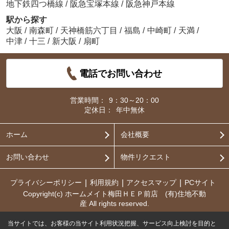
地下鉄四つ橋線
/
阪急宝塚本線
/
阪急神戸本線
駅から探す
大阪
/
南森町
/
天神橋筋六丁目
/
福島
/
中崎町
/
天満
/
中津
/
十三
/
新大阪
/
扇町
電話でお問い合わせ
営業時間：
9：30～20：00
定休日：
年中無休
ホーム
会社概要
お問い合わせ
物件リクエスト
プライバシーポリシー
利用規約
アクセスマップ
PCサイト
Copyright(c) ホームメイト梅田ＨＥＰ前店 (有)住地不動
産 All rights reserved.
当サイトでは、お客様の当サイト利用状況把握、サービス向上検討を目的と