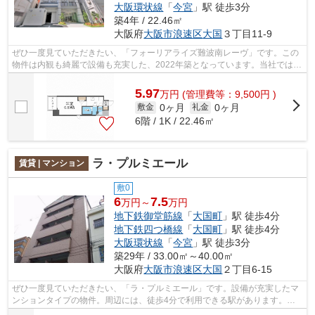
大阪環状線
「
今宮
」駅 徒歩3分
築4年 / 22.46㎡
大阪府
大阪市浪速区
大国
３丁目11-9
ぜひ一度見ていただきたい、「フォーリアライズ難波南レーヴ」です。この
物件は内観も綺麗で設備も充実した、2022年築となっています。当社では地
下鉄御堂筋線大国町近くの物件をご紹...
5.97
万
円
(管理費等：9,500円 )
0ヶ月
0ヶ月
敷金
礼金
6階 / 1K / 22.46㎡
ラ・プルミエール
賃貸 | マンション
敷0
6
7.5
万円～
万円
地下鉄御堂筋線
「
大国町
」駅 徒歩4分
地下鉄四つ橋線
「
大国町
」駅 徒歩4分
大阪環状線
「
今宮
」駅 徒歩3分
築29年 / 33.00㎡～40.00㎡
大阪府
大阪市浪速区
大国
２丁目6-15
ぜひ一度見ていただきたい、「ラ・プルミエール」です。設備が充実したマ
ンションタイプの物件。周辺には、徒歩4分で利用できる駅があります。こ
ちらの物件にはエレベーターがあります...