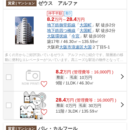
ゼウス アルファ
賃貸 | マンション
仲手半額
敷0
8.2
28.4
万円～
万円
地下鉄御堂筋線
「
大国町
」駅 徒歩2分
地下鉄四つ橋線
「
大国町
」駅 徒歩2分
大阪環状線
「
今宮
」駅 徒歩10分
築17年 / 46.30㎡～135.59㎡
大阪府
大阪市浪速区
大国
２丁目5-1
多くの方からご好評頂いているゼウス アルファのご紹介です。階層差の移
動に便利なエレベーターがついています。高ニーズな駅近の物件となってお
り、徒歩2分に立地しています。安心と...
8.2
万
円
(管理費等：16,000円 )
10万円
敷金
-
礼金
9階 / 1LDK / 46.30㎡
28.4
万
円
(管理費等：16,000円 )
0万円
30万円
敷金
礼金
11階 / 3LDK / 135.59㎡
パレ・カルフール
賃貸 | マンション