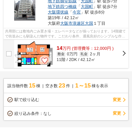
地下鉄御堂筋線
「
大国町
」駅 徒歩7分
地下鉄四つ橋線
「
大国町
」駅 徒歩7分
大阪環状線
「
今宮
」駅 徒歩8分
築19年 / 42.12㎡
大阪府
大阪市浪速区
大国
１丁目
共用部には敷地内ごみ置き場・エレベータなどが揃っております。14階建て
で街並みにも馴染んだ物件です。こだわり条件、通風良好のシンプルな作り
の物件です。気分が落ちた時には換気...
14
万
円
(管理費等：12,000円 )
0万円
2ヶ月
敷金
礼金
11階 / 2DK / 42.12㎡
15
23
1～15
該当物件数
棟
空き数
件
棟を表示
駅で絞り込む
変更
変更
絞り込み条件：
なし