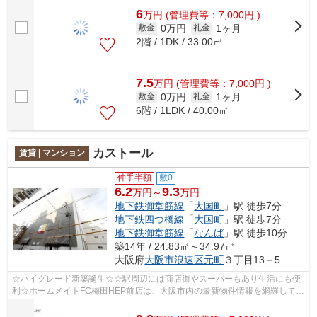
6
万
円
(管理費等：7,000円 )
0万円
1ヶ月
敷金
礼金
2階 / 1DK / 33.00㎡
7.5
万
円
(管理費等：7,000円 )
0万円
1ヶ月
敷金
礼金
6階 / 1LDK / 40.00㎡
カストール
賃貸 | マンション
仲手半額
敷0
6.2
9.3
万円～
万円
地下鉄御堂筋線
「
大国町
」駅 徒歩7分
地下鉄四つ橋線
「
大国町
」駅 徒歩7分
地下鉄御堂筋線
「
なんば
」駅 徒歩10分
築14年 / 24.83㎡～34.97㎡
大阪府
大阪市浪速区
元町
３丁目13－5
☆ハイグレード新築誕生☆☆駅周辺には商店街やスーパーもあり生活にも便
利☆ホームメイトFC梅田HEP前店は、大阪市内の最新物件情報を網羅してお
ります。地域密着のホームメイトFC梅田HEP...