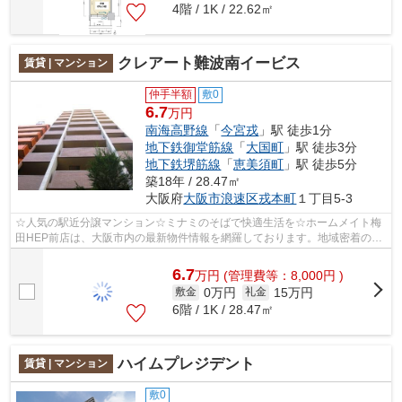
4階 / 1K / 22.62㎡
クレアート難波南イービス
賃貸 | マンション
仲手半額
敷0
6.7
万円
南海高野線
「
今宮戎
」駅 徒歩1分
地下鉄御堂筋線
「
大国町
」駅 徒歩3分
地下鉄堺筋線
「
恵美須町
」駅 徒歩5分
築18年 / 28.47㎡
大阪府
大阪市浪速区
戎本町
１丁目5-3
☆人気の駅近分譲マンション☆ミナミのそばで快適生活を☆ホームメイト梅
田HEP前店は、大阪市内の最新物件情報を網羅しております。地域密着のホ
ームメイト梅田HEP前店だからできるお部屋...
6.7
万
円
(管理費等：8,000円 )
0万円
15万円
敷金
礼金
6階 / 1K / 28.47㎡
ハイムプレジデント
賃貸 | マンション
敷0