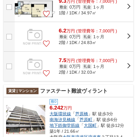
9.3
万
円
(管理費等：7,000円 )
0万円
1ヶ月
敷金
礼金
1階 / 1DK / 34.97㎡
6.2
万
円
(管理費等：7,000円 )
0万円
1ヶ月
敷金
礼金
2階 / 1DK / 24.83㎡
7.5
万
円
(管理費等：7,000円 )
0万円
1ヶ月
敷金
礼金
2階 / 1DK / 32.03㎡
ファステート難波ヴィラント
賃貸 | マンション
敷0
6.242
万円
大阪環状線
「
芦原橋
」駅 徒歩3分
南海汐見橋線
「
芦原町
」駅 徒歩6分
地下鉄御堂筋線
「
大国町
」駅 徒歩12分
築1年 / 21.66㎡
大阪府
大阪市浪速区
浪速東
２丁目13-4