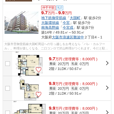
仲手半額
礼0
9.7
9.9
万円～
万円
地下鉄御堂筋線
「
大国町
」駅 徒歩2分
大阪環状線
「
今宮
」駅 徒歩7分
南海高野線
「
今宮戎
」駅 徒歩7分
築14年 / 49.81㎡～50.91㎡
大阪府
大阪市浪速区
難波中
２丁目4－1
大阪市営御堂筋線大国町周辺への引っ越しをお考えなら「パレ・カルフー
ル」。料理が楽しくなる、二口コンロで沢山料理がつくれます。今だと駐車
場の空きも2台分あります。お部屋の面積...
9.7
万
円
(管理費等：8,000円 )
20万円
0万円
敷金
礼金
2階 / 1LDK / 50.67㎡
9.9
万
円
(管理費等：8,000円 )
20万円
0万円
敷金
礼金
2階 / 1LDK / 50.91㎡
9.9
万
円
(管理費等：8,000円 )
20万円
0万円
敷金
礼金