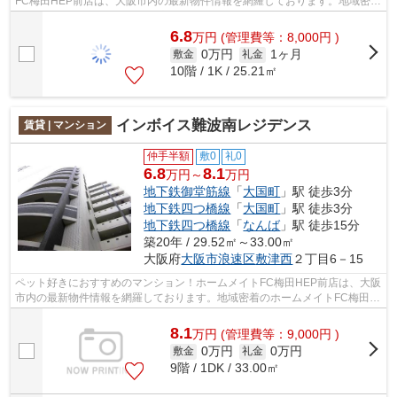
FC梅田HEP前店は、大阪市内の最新物件情報を網羅しております。地域密着
のホームメイトFC梅田HEP前店だからできる...
6.8
万
円
(管理費等：8,000円 )
0万円
1ヶ月
敷金
礼金
10階 / 1K / 25.21㎡
インボイス難波南レジデンス
賃貸 | マンション
仲手半額
敷0
礼0
6.8
8.1
万円～
万円
地下鉄御堂筋線
「
大国町
」駅 徒歩3分
地下鉄四つ橋線
「
大国町
」駅 徒歩3分
地下鉄四つ橋線
「
なんば
」駅 徒歩15分
築20年 / 29.52㎡～33.00㎡
大阪府
大阪市浪速区
敷津西
２丁目6－15
ペット好きにおすすめのマンション！ホームメイトFC梅田HEP前店は、大阪
市内の最新物件情報を網羅しております。地域密着のホームメイトFC梅田
HEP前店だからできるお部屋探し品質であ...
8.1
万
円
(管理費等：9,000円 )
0万円
0万円
敷金
礼金
9階 / 1DK / 33.00㎡