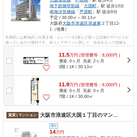
地下鉄御堂筋線
「
大国町
」駅 徒歩13分
南海汐見橋線
「
芦原町
」駅 徒歩8分
予定 / 30.00㎡～30.13㎡
大阪府
大阪市浪速区
浪速東
２丁目12-
1（地番）
共用部には敷地内ごみ置き場・エレベータ2基など様々な設備やサービスが
揃っているので便利です。造りとデザインに関して、自信をもって情報を提
供できるマンションです。徒歩4分に駅...
11.5
万
円
(管理費等：8,000円 )
0ヶ月
2ヶ月
敷金
礼金
3階 / 1K / 30.13㎡
11.9
万
円
(管理費等：8,000円 )
0ヶ月
0ヶ月
敷金
礼金
7階 / 1K / 30.00㎡
大阪市浪速区大国１丁目のマンション
賃貸 | マンション
敷0
14
万円