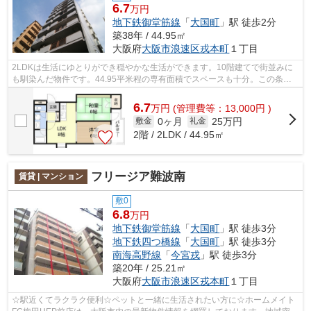
6.7
万円
地下鉄御堂筋線
「
大国町
」駅 徒歩2分
築38年 / 44.95㎡
大阪府
大阪市浪速区
戎本町
１丁目
2LDKは生活にゆとりができ穏やかな生活ができます。10階建てで街並みに
も馴染んだ物件です。44.95平米程の専有面積でスペースも十分。この条件
で6.7万円という無理のない賃料を実現し...
6.7
万
円
(管理費等：13,000円 )
0ヶ月
25万円
敷金
礼金
2階 / 2LDK / 44.95㎡
フリージア難波南
賃貸 | マンション
敷0
6.8
万円
地下鉄御堂筋線
「
大国町
」駅 徒歩3分
地下鉄四つ橋線
「
大国町
」駅 徒歩3分
南海高野線
「
今宮戎
」駅 徒歩3分
築20年 / 25.21㎡
大阪府
大阪市浪速区
戎本町
１丁目
☆駅近くてラクラク便利☆ペットと一緒に生活されたい方に☆ホームメイト