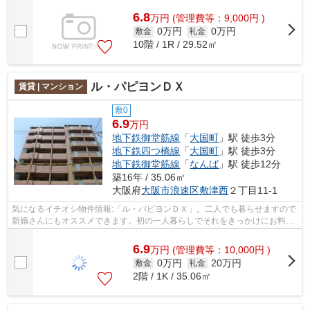
6.8
万
円
(管理費等：9,000円 )
0万円
0万円
敷金
礼金
10階 / 1R / 29.52㎡
ル・パピヨンＤＸ
賃貸 | マンション
敷0
6.9
万円
地下鉄御堂筋線
「
大国町
」駅 徒歩3分
地下鉄四つ橋線
「
大国町
」駅 徒歩3分
地下鉄御堂筋線
「
なんば
」駅 徒歩12分
築16年 / 35.06㎡
大阪府
大阪市浪速区
敷津西
２丁目11-1
気になるイチオシ物件情報:「ル・パピヨンＤＸ」。二人でも暮らせますので
新婚さんにもオススメできます。初の一人暮らしでそれをきっかけにお料理
も楽しめる1Kです。物件の広さは35.0...
6.9
万
円
(管理費等：10,000円 )
0万円
20万円
敷金
礼金
2階 / 1K / 35.06㎡