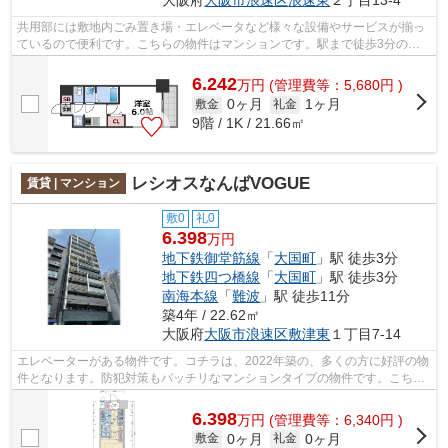
共用部には敷地内ごみ置き場・エレベータなど様々な設備やサービスが揃っ
ているので便利です。こちらの物件はマンションです。駅まで徒歩3分の立
地が魅力的な、利便性の高い物件です。...
6.242
万
円
(管理費等：5,680円 )
0ヶ月
1ヶ月
敷金
礼金
9階 / 1K / 21.66㎡
レシオスなんばVOGUE
賃貸 | マンション
敷0
礼0
6.398
万円
地下鉄御堂筋線
「
大国町
」駅 徒歩3分
地下鉄四つ橋線
「
大国町
」駅 徒歩3分
南海本線
「
難波
」駅 徒歩11分
築4年 / 22.62㎡
大阪府
大阪市浪速区
敷津東
１丁目7-14
エレベーターがある物件です。コチラは、2022年築の、多くの方に好評の物
件となります。防犯対策もバッチリなマンションタイプの物件です。こちら
は12階建ての物件です。大阪市浪速区...
6.398
万
円
(管理費等：6,340円 )
0ヶ月
0ヶ月
敷金
礼金