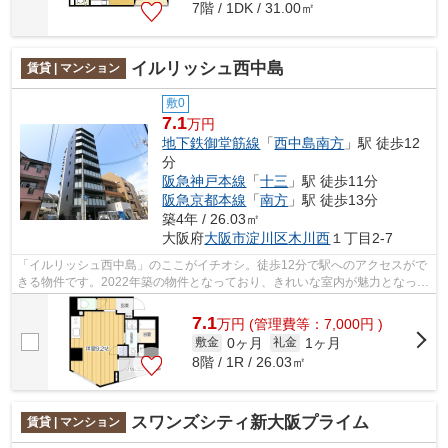
7階 / 1DK / 31.00㎡
イルリッシュ西中島
賃貸 | マンション
敷0
7.1
万円
地下鉄御堂筋線
「
西中島南方
」駅 徒歩12
分
阪急神戸本線
「
十三
」駅 徒歩11分
阪急京都本線
「
南方
」駅 徒歩13分
築4年 / 26.03㎡
大阪府
大阪市淀川区
木川西
１丁目2-7
「イルリッシュ西中島」のここがイチオシ。徒歩12分で駅へのアクセスがで
きる物件です。2022年築の物件となっており、きれいな室内が魅力となって
います。眺望良好なマンションです。...
7.1
万
円
(管理費等：7,000円 )
0ヶ月
1ヶ月
敷金
礼金
8階 / 1R / 26.03㎡
スワンズシティ新大阪プライム
賃貸 | マンション