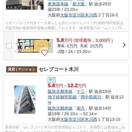
東海道本線
「
新大阪
」駅 徒歩20分
築23年 / 23.20㎡
大阪府
大阪市淀川区
木川西
２丁目16-5
☆オートロック付きで一人暮らしも安心☆ホームメイトFC梅田HEP前店は、
大阪市内の最新物件情報を網羅しております。地域密着のホームメイトFC梅
田HEP前店だからできるお部屋探し品質で...
5.8
万
円
(管理費等：3,000円 )
0万円
10万円
敷金
礼金
-2階 / 1K / 23.20㎡
セレブコート木川
賃貸 | マンション
敷0
5.8
12.2
万円～
万円
阪急京都本線
「
十三
」駅 徒歩10分
地下鉄御堂筋線
「
西中島南方
」駅 徒歩12
分
阪急京都本線
「
南方
」駅 徒歩14分
築19年 / 26.10㎡～52.14㎡
大阪府
大阪市淀川区
木川西
１丁目13-15
新着情報：セレブコート木川の空室情報ならコチラ。共用部には敷地内ごみ