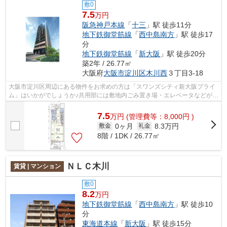
敷0
7.5
万円
阪急神戸本線
「
十三
」駅 徒歩11分
地下鉄御堂筋線
「
西中島南方
」駅 徒歩17
分
地下鉄御堂筋線
「
新大阪
」駅 徒歩20分
築2年 / 26.77㎡
大阪府
大阪市淀川区
木川西
３丁目3-18
大阪市淀川区周辺にある物件をお求めの方は「スワンズシティ新大阪プライ
ム」はいかがでしょうか♪共用部には敷地内ごみ置き場・エレベータなどが揃
っております♪こちらはマンションタ...
7.5
万
円
(管理費等：8,000円 )
0ヶ月
8.3万円
敷金
礼金
8階 / 1DK / 26.77㎡
ＮＬＣ木川
賃貸 | マンション
敷0
8.2
万円
地下鉄御堂筋線
「
西中島南方
」駅 徒歩10
分
東海道本線
「
新大阪
」駅 徒歩15分