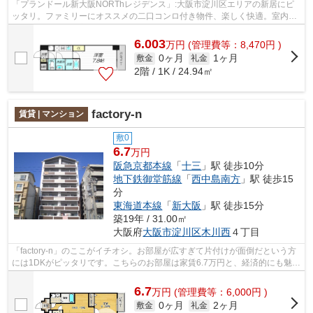
「プランドール新大阪NORThレジデンス」:大阪市淀川区エリアの新居にピ
ッタリ。ファミリーにオススメの二口コンロ付き物件、楽しく快適。室内で
洗濯機を置きたい方にオススメのお住ま...
6.003
万
円
(管理費等：8,470円 )
0ヶ月
1ヶ月
敷金
礼金
2階 / 1K / 24.94㎡
factory-n
賃貸 | マンション
敷0
6.7
万円
阪急京都本線
「
十三
」駅 徒歩10分
地下鉄御堂筋線
「
西中島南方
」駅 徒歩15
分
東海道本線
「
新大阪
」駅 徒歩15分
築19年 / 31.00㎡
大阪府
大阪市淀川区
木川西
４丁目
「factory-n」のここがイチオシ。お部屋が広すぎて片付けが面倒だという方
には1DKがピッタリです。こちらのお部屋は家賃6.7万円と、経済的にも魅力
的です。綺麗な室内と機能的な設備の...
6.7
万
円
(管理費等：6,000円 )
0ヶ月
2ヶ月
敷金
礼金