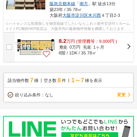
阪急京都本線
「
南方
」駅 徒歩13分
築23年 / 35.78㎡
大阪府
大阪市淀川区
木川西
４丁目2-3
☆ハイセンスな部屋探しを御堂筋線でしたいならこれ☆条件交渉可☆ホーム
メイトFC梅田HEP前店は、大阪市内の最新物件情報を網羅しております。地
域密着のホームメイトFC梅田HEP前店だから...
8.2
万
円
(管理費等：9,000円 )
0万円
1ヶ月
敷金
礼金
8階 / 1DK / 35.78㎡
7
8
1～7
該当物件数
棟
空き数
件
棟を表示
変更
絞り込み条件：
なし