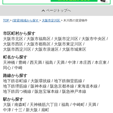
ページトップへ
TOP
>
(賃貸)地域から探す
>
大阪市淀川区
>
木川西の賃貸物件
市区町村から探す
大阪市北区
/
大阪市福島区
/
大阪市淀川区
/
大阪市中央区
/
大阪市西区
/
大阪市都島区
/
大阪市東淀川区
/
大阪市西淀川区
/
大阪市浪速区
/
大阪市城東区
町名から探す
天神橋
/
豊崎
/
西天満
/
福島
/
天満
/
中津
/
本庄西
/
本庄東
/
同心
/
中崎
路線から探す
地下鉄谷町線
/
大阪環状線
/
地下鉄御堂筋線
/
地下鉄堺筋線
/
阪神本線
/
阪急京都本線
/
東海道本線
/
地下鉄四つ橋線
/
阪急宝塚本線
/
阪急神戸本線
駅から探す
大阪
/
南森町
/
天神橋筋六丁目
/
福島
/
中崎町
/
天満
/
中津
/
十三
/
新大阪
/
扇町