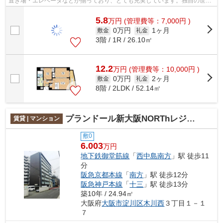
置き場・エレベータなどが揃っており、とても充実しています。独自の世界
観が輝くデザイナーズ物件は魅力溢れ...
5.8
万
円
(管理費等：7,000円 )
0万円
1ヶ月
敷金
礼金
3階 / 1R / 26.10㎡
12.2
万
円
(管理費等：10,000円 )
0万円
2ヶ月
敷金
礼金
8階 / 2LDK / 52.14㎡
プランドール新大阪NORThレジデンス
賃貸 | マンション
敷0
6.003
万円
地下鉄御堂筋線
「
西中島南方
」駅 徒歩11
分
阪急京都本線
「
南方
」駅 徒歩12分
阪急神戸本線
「
十三
」駅 徒歩13分
築10年 / 24.94㎡
大阪府
大阪市淀川区
木川西
３丁目１－１
７