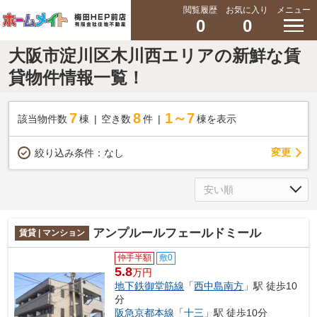
閲覧履歴
お気に入り
メニュー
0
0
大阪市淀川区木川西エリアの新鮮な賃
貸物件情報一覧！
7
8
1～7
該当物件数
棟
空き数
件
棟を表示
変更
絞り込み条件：
なし
アンプルールフェールドミール
賃貸 | マンション
仲手半額
敷0
5.8
万円
地下鉄御堂筋線
「
西中島南方
」駅 徒歩10
分
阪急京都本線
「
十三
」駅 徒歩10分