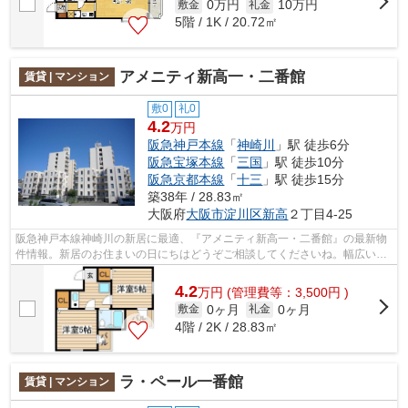
0万円
10万円
敷金
礼金
5階 / 1K / 20.72㎡
アメニティ新高一・二番館
賃貸 | マンション
敷0
礼0
4.2
万円
阪急神戸本線
「
神崎川
」駅 徒歩6分
阪急宝塚本線
「
三国
」駅 徒歩10分
阪急京都本線
「
十三
」駅 徒歩15分
築38年 / 28.83㎡
大阪府
大阪市淀川区
新高
２丁目4-25
阪急神戸本線神崎川の新居に最適、『アメニティ新高一・二番館』の最新物
件情報。新居のお住まいの日にちはどうぞご相談してくださいね。幅広い方
にご好評の、家賃4.2万円のお部屋での...
4.2
万
円
(管理費等：3,500円 )
0ヶ月
0ヶ月
敷金
礼金
4階 / 2K / 28.83㎡
ラ・ペール一番館
賃貸 | マンション