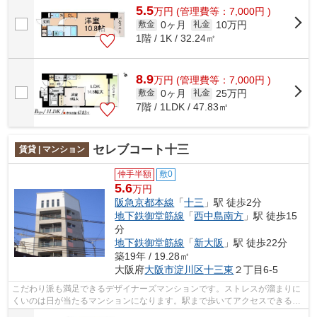
5.5
万
円
(管理費等：7,000円 )
0ヶ月
10万円
敷金
礼金
1階 / 1K / 32.24㎡
8.9
万
円
(管理費等：7,000円 )
0ヶ月
25万円
敷金
礼金
7階 / 1LDK / 47.83㎡
セレブコート十三
賃貸 | マンション
仲手半額
敷0
5.6
万円
阪急京都本線
「
十三
」駅 徒歩2分
地下鉄御堂筋線
「
西中島南方
」駅 徒歩15
分
地下鉄御堂筋線
「
新大阪
」駅 徒歩22分
築19年 / 19.28㎡
大阪府
大阪市淀川区
十三東
２丁目6-5
こだわり派も満足できるデザイナーズマンションです。ストレスが溜まりに
くいのは日が当たるマンションになります。駅まで歩いてアクセスできる、
徒歩2分に立地する物件です。エレベー...