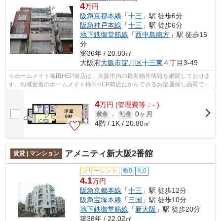
4
万円
阪急京都本線
「
十三
」駅 徒歩6分
阪急神戸本線
「
十三
」駅 徒歩6分
地下鉄御堂筋線
「
西中島南方
」駅 徒歩15
分
築36年 / 20.80㎡
大阪府
大阪市淀川区
十三東
４丁目3-49
☆ホームメイト梅田HEP前店は、大阪市内の最新物件情報を網羅しておりま
す。地域密着のホームメイト梅田HEP前店だからできるお部屋探し品質であ
なたの理想のお部屋一緒に探しましょう♪...
4
万
円
(管理費等：- )
0ヶ月
敷金
-
礼金
4階 / 1K / 20.80㎡
アメニティ新大阪2番館
賃貸 | マンション
フリーレント
敷0
礼0
4.1
万円
阪急京都本線
「
十三
」駅 徒歩12分
阪急宝塚本線
「
三国
」駅 徒歩10分
地下鉄御堂筋線
「
新大阪
」駅 徒歩20分
築38年 / 22.02㎡