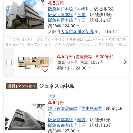
4.5
万円
阪急神戸本線
「
神崎川
」駅 徒歩5分
阪急宝塚本線
「
三国
」駅 徒歩13分
阪急神戸本線
「
十三
」駅 徒歩24分
築28年 / 24.00㎡
大阪府
大阪市淀川区
新高
５丁目15-17
「グロウパレスⅠ」のここがイチオシ！共用部にはエレベータ・敷地内ごみ
置き場などが揃っております！こちらの物件はマンションです！駅から徒歩
5分というアクセス良好な駅近物件はい...
4.5
万
円
(管理費等：5,000円 )
0ヶ月
10万円
敷金
礼金
4階 / 1K / 24.00㎡
ジュネス西中島
賃貸 | マンション
敷0
4.9
万円
地下鉄御堂筋線
「
西中島南方
」駅 徒歩6
分
阪急京都本線
「
南方
」駅 徒歩7分
阪急京都本線
「
十三
」駅 徒歩10分
築36年 / 27.00㎡