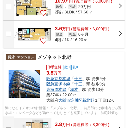
10.9
万
円
(管理費等：6,000円 )
20万円
敷金
-
礼金
2階 / 3LDK / 57.60㎡
3.6
万
円
(管理費等：6,000円 )
0ヶ月
敷金
-
礼金
4階 / 1K / 16.20㎡
メゾネット北野
賃貸 | マンション
仲手無料
敷0
礼0
3.8
万円
阪急京都本線
「
十三
」駅 徒歩9分
阪急宝塚本線
「
十三
」駅 徒歩9分
東海道本線
「
塚本
」駅 徒歩13分
築37年 / 22.00㎡
大阪府
大阪市淀川区
新北野
１丁目12-6
気になるイチオシ物件情報：「メゾネット北野」。共用部には敷地内ごみ置
き場・エレベータなどが備わっておりとても充実しています。防犯対策もバ
ッチリなマンションタイプの物件です...
3.8
万
円
(管理費等：8,300円 )