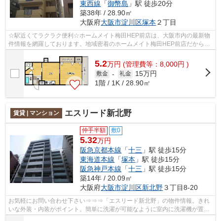
東西線
「
御幣島
」駅 徒歩20分
築38年 / 28.90㎡
大阪府
大阪市淀川区
塚本
２丁目
☆駅近くてラクラク便利☆ホームメイト梅田HEP前店は、大阪市内の最新物
件情報を網羅しております。地域密着のホームメイト梅田HEP前店だからで
きるお部屋探し品質であなたの理想のお部...
5.2
万
円
(管理費等：8,000円 )
15万円
敷金
-
礼金
1階 / 1K / 28.90㎡
エスリード新北野
賃貸 | マンション
仲手半額
敷0
5.32
万円
阪急京都本線
「
十三
」駅 徒歩15分
東海道本線
「
塚本
」駅 徒歩15分
阪急神戸本線
「
十三
」駅 徒歩15分
築14年 / 20.09㎡
大阪府
大阪市淀川区
新北野
３丁目8-20
お気軽にお問い合わせ下さい⇒⇒⇒「エスリード新北野」の物件情報。きれ
いな外装・内装がポイント。簡単に洗濯が可能なように室内に洗濯機が置け
るようにしました。お部屋のお問い合わせ...