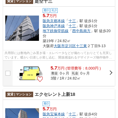
是空十三
賃貸 | マンション
敷0
礼0
5.7
万円
阪急京都本線
「
十三
」駅 徒歩1分
阪急神戸本線
「
十三
」駅 徒歩1分
地下鉄御堂筋線
「
西中島南方
」駅 徒歩20
分
築19年 / 24.82㎡
大阪府
大阪市淀川区
十三東
２丁目9-13
共用部には敷地内ごみ置き場・エレベータなどが備わっておりとても充実し
ています。暖かい日差しが差し込む、開放感溢れるデザイナーズ物件物件で
す。高ニーズな駅近の物件で、徒歩1分...
5.7
万
円
(管理費等：8,000円 )
0ヶ月
0ヶ月
敷金
礼金
3階 / 1R / 24.82㎡
エクセレント上新18
賃貸 | マンション
敷0
5.7
万円
阪急宝塚本線
「
十三
」駅 徒歩4分