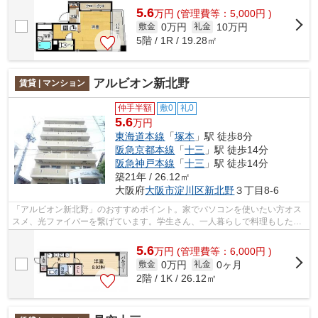
5.6
万
円
(管理費等：5,000円 )
0万円
10万円
敷金
礼金
5階 / 1R / 19.28㎡
アルビオン新北野
賃貸 | マンション
仲手半額
敷0
礼0
5.6
万円
東海道本線
「
塚本
」駅 徒歩8分
阪急京都本線
「
十三
」駅 徒歩14分
阪急神戸本線
「
十三
」駅 徒歩14分
築21年 / 26.12㎡
大阪府
大阪市淀川区
新北野
３丁目8-6
「アルビオン新北野」のおすすめポイント。家でパソコンを使いたい方オス
スメ、光ファイバーを繋げています。学生さん、一人暮らしで料理もしたい
ならキッチン快適な1K。入居も案内も...
5.6
万
円
(管理費等：6,000円 )
0万円
0ヶ月
敷金
礼金
2階 / 1K / 26.12㎡