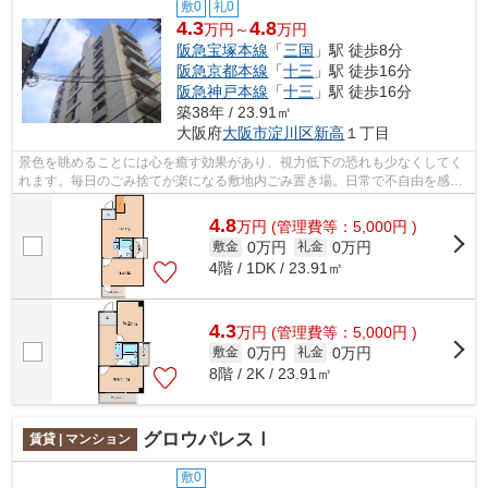
敷0
礼0
4.3
4.8
万円～
万円
阪急宝塚本線
「
三国
」駅 徒歩8分
阪急京都本線
「
十三
」駅 徒歩16分
阪急神戸本線
「
十三
」駅 徒歩16分
築38年 / 23.91㎡
大阪府
大阪市淀川区
新高
１丁目
景色を眺めることには心を癒す効果があり、視力低下の恐れも少なくしてく
れます。毎日のごみ捨てが楽になる敷地内ごみ置き場。日常で不自由を感じ
ることの無い、徒歩8分に駅のある物件...
4.8
万
円
(管理費等：5,000円 )
0万円
0万円
敷金
礼金
4階 / 1DK / 23.91㎡
4.3
万
円
(管理費等：5,000円 )
0万円
0万円
敷金
礼金
8階 / 2K / 23.91㎡
グロウパレスⅠ
賃貸 | マンション
敷0