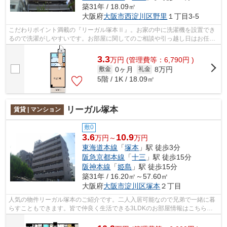
築31年 / 18.09㎡
大阪府
大阪市西淀川区
野里
１丁目3-5
こだわりポイント満載の『リーガル塚本Ⅱ』。お家の中に洗濯機を設置でき
るので洗濯がしやすいです。お部屋に関してのご相談や引っ越し日はお任せ
下さいね。暮らしに役立つキッチン、素...
3.3
万
円
(管理費等：6,790円 )
0ヶ月
8万円
敷金
礼金
5階 / 1K / 18.09㎡
リーガル塚本
賃貸 | マンション
敷0
3.6
10.9
万円～
万円
東海道本線
「
塚本
」駅 徒歩3分
阪急京都本線
「
十三
」駅 徒歩15分
阪神本線
「
姫島
」駅 徒歩15分
築31年 / 16.20㎡～57.60㎡
大阪府
大阪市淀川区
塚本
２丁目
人気の物件リーガル塚本のご紹介です。二人入居可能なので兄弟で一緒に暮
らすこともできます。皆で仲良く生活できる3LDKのお部屋情報はこちらで
す。57.60㎡の広さがあり、とても快適。...