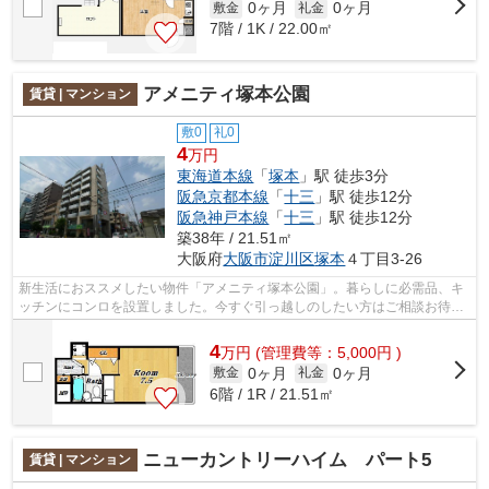
0ヶ月
0ヶ月
敷金
礼金
7階 / 1K / 22.00㎡
アメニティ塚本公園
賃貸 | マンション
敷0
礼0
4
万円
東海道本線
「
塚本
」駅 徒歩3分
阪急京都本線
「
十三
」駅 徒歩12分
阪急神戸本線
「
十三
」駅 徒歩12分
築38年 / 21.51㎡
大阪府
大阪市淀川区
塚本
４丁目3-26
新生活におススメしたい物件「アメニティ塚本公園」。暮らしに必需品、キ
ッチンにコンロを設置しました。今すぐ引っ越しのしたい方はご相談お待ち
しております。地震がきても安心して...
4
万
円
(管理費等：5,000円 )
0ヶ月
0ヶ月
敷金
礼金
6階 / 1R / 21.51㎡
ニューカントリーハイム パート5
賃貸 | マンション