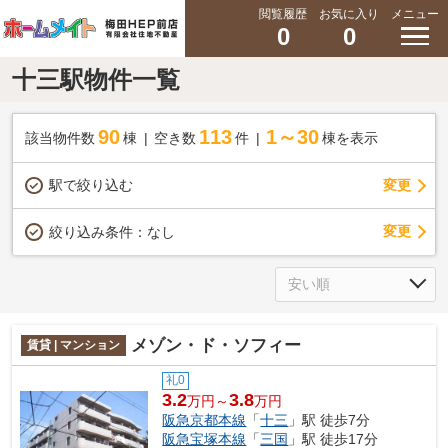
閲覧履歴
お気に入り
メニュー
0
0
十三駅物件一覧
90
113
1～30
該当物件数
棟
空き数
件
棟を表示
駅で絞り込む
変更
変更
絞り込み条件：
なし
メゾン・ド・ソフィー
賃貸 | マンション
礼0
3.2
3.8
万円～
万円
阪急京都本線
「
十三
」駅 徒歩7分
阪急宝塚本線
「
三国
」駅 徒歩17分