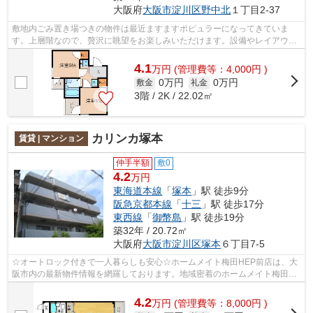
大阪府
大阪市淀川区
野中北
１丁目2-37
敷地内ごみ置き場つきの物件は最近ますますポピュラーになってきていま
す。上層階なので、贅沢に眺望をお楽しみいただけます。設備やレイアウト
にもこだわりのあるマンション。陽当た...
4.1
万
円
(管理費等：4,000円 )
0万円
0万円
敷金
礼金
3階 / 2K / 22.02㎡
カリンカ塚本
賃貸 | マンション
仲手半額
敷0
4.2
万円
東海道本線
「
塚本
」駅 徒歩9分
阪急京都本線
「
十三
」駅 徒歩17分
東西線
「
御幣島
」駅 徒歩19分
築32年 / 20.72㎡
大阪府
大阪市淀川区
塚本
６丁目7-5
☆オートロック付きで一人暮らしも安心☆ホームメイト梅田HEP前店は、大
阪市内の最新物件情報を網羅しております。地域密着のホームメイト梅田
HEP前店だからできるお部屋探し品質であな...
4.2
万
円
(管理費等：8,000円 )