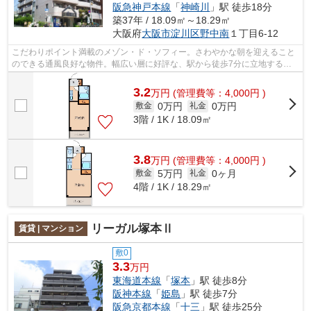
阪急神戸本線
「
神崎川
」駅 徒歩18分
築37年 / 18.09㎡～18.29㎡
大阪府
大阪市淀川区
野中南
１丁目6-12
こだわりポイント満載のメゾン・ド・ソフィー。さわやかな朝を迎えること
のできる通風良好な物件。幅広い層に好評な、駅から徒歩7分に立地する物
件です。利便性が高くお問い合わせの多...
3.2
万
円
(管理費等：4,000円 )
0万円
0万円
敷金
礼金
3階 / 1K / 18.09㎡
3.8
万
円
(管理費等：4,000円 )
5万円
0ヶ月
敷金
礼金
4階 / 1K / 18.29㎡
リーガル塚本Ⅱ
賃貸 | マンション
敷0
3.3
万円
東海道本線
「
塚本
」駅 徒歩8分
阪神本線
「
姫島
」駅 徒歩7分
阪急京都本線
「
十三
」駅 徒歩25分