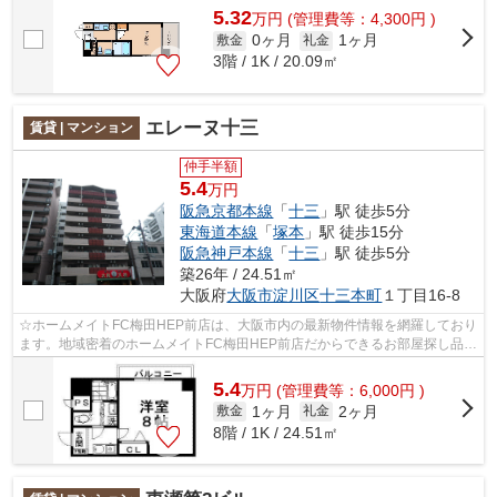
5.32
万
円
(管理費等：4,300円 )
0ヶ月
1ヶ月
敷金
礼金
3階 / 1K / 20.09㎡
エレーヌ十三
賃貸 | マンション
仲手半額
5.4
万円
阪急京都本線
「
十三
」駅 徒歩5分
東海道本線
「
塚本
」駅 徒歩15分
阪急神戸本線
「
十三
」駅 徒歩5分
築26年 / 24.51㎡
大阪府
大阪市淀川区
十三本町
１丁目16-8
☆ホームメイトFC梅田HEP前店は、大阪市内の最新物件情報を網羅しており
ます。地域密着のホームメイトFC梅田HEP前店だからできるお部屋探し品質
であなたの理想のお部屋一緒に探しましょ...
5.4
万
円
(管理費等：6,000円 )
1ヶ月
2ヶ月
敷金
礼金
8階 / 1K / 24.51㎡