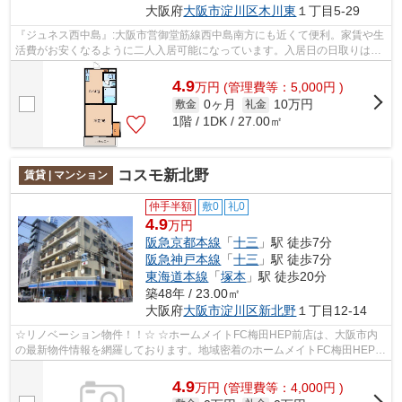
大阪府
大阪市淀川区
木川東
１丁目5-29
『ジュネス西中島』:大阪市営御堂筋線西中島南方にも近くて便利。家賃や生
活費がお安くなるように二人入居可能になっています。入居日の日取りはご
相談ください良い日にちを指定いたし...
4.9
万
円
(管理費等：5,000円 )
0ヶ月
10万円
敷金
礼金
1階 / 1DK / 27.00㎡
コスモ新北野
賃貸 | マンション
仲手半額
敷0
礼0
4.9
万円
阪急京都本線
「
十三
」駅 徒歩7分
阪急神戸本線
「
十三
」駅 徒歩7分
東海道本線
「
塚本
」駅 徒歩20分
築48年 / 23.00㎡
大阪府
大阪市淀川区
新北野
１丁目12-14
☆リノベーション物件！！☆ ☆ホームメイトFC梅田HEP前店は、大阪市内
の最新物件情報を網羅しております。地域密着のホームメイトFC梅田HEP前
店だからできるお部屋探し品質であなたの理...
4.9
万
円
(管理費等：4,000円 )