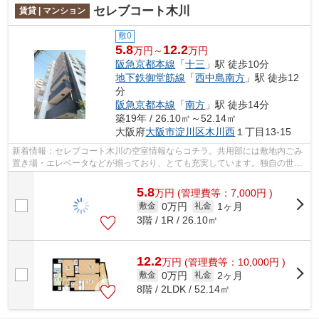
セレブコート木川
賃貸 | マンション
敷0
5.8
12.2
万円～
万円
阪急京都本線
「
十三
」駅 徒歩10分
地下鉄御堂筋線
「
西中島南方
」駅 徒歩12
分
阪急京都本線
「
南方
」駅 徒歩14分
築19年 / 26.10㎡～52.14㎡
大阪府
大阪市淀川区
木川西
１丁目13-15
新着情報：セレブコート木川の空室情報ならコチラ。共用部には敷地内ごみ
置き場・エレベータなどが揃っており、とても充実しています。独自の世界
観が輝くデザイナーズ物件は魅力溢れ...
5.8
万
円
(管理費等：7,000円 )
0万円
1ヶ月
敷金
礼金
3階 / 1R / 26.10㎡
12.2
万
円
(管理費等：10,000円 )
0万円
2ヶ月
敷金
礼金
8階 / 2LDK / 52.14㎡