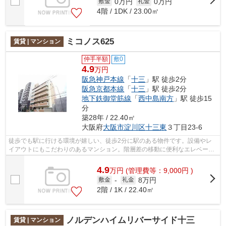
0万円
0万円
敷金
礼金
4階 / 1DK / 23.00㎡
ミコノス625
賃貸 | マンション
仲手半額
敷0
4.9
万円
阪急神戸本線
「
十三
」駅 徒歩2分
阪急京都本線
「
十三
」駅 徒歩2分
地下鉄御堂筋線
「
西中島南方
」駅 徒歩15
分
築28年 / 22.40㎡
大阪府
大阪市淀川区
十三東
３丁目23-6
徒歩でも駅に行ける環境が嬉しい、徒歩2分に駅のある物件です。設備やレ
イアウトにもこだわりのあるマンション。階層差の移動に便利なエレベータ
ーがついています。この物件は陽当りも...
4.9
万
円
(管理費等：9,000円 )
8万円
敷金
-
礼金
2階 / 1K / 22.40㎡
ノルデンハイムリバーサイド十三
賃貸 | マンション