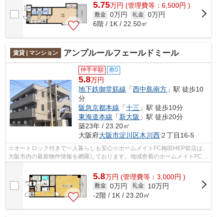
5.75
万
円
(管理費等：6,500円 )
0万円
0万円
敷金
礼金
6階 / 1K / 22.50㎡
アンプルールフェールドミール
賃貸 | マンション
仲手半額
敷0
5.8
万円
地下鉄御堂筋線
「
西中島南方
」駅 徒歩10
分
阪急京都本線
「
十三
」駅 徒歩10分
東海道本線
「
新大阪
」駅 徒歩20分
築23年 / 23.20㎡
大阪府
大阪市淀川区
木川西
２丁目16-5
☆オートロック付きで一人暮らしも安心☆ホームメイトFC梅田HEP前店は、
大阪市内の最新物件情報を網羅しております。地域密着のホームメイトFC梅
田HEP前店だからできるお部屋探し品質で...
5.8
万
円
(管理費等：3,000円 )
0万円
10万円
敷金
礼金
-2階 / 1K / 23.20㎡