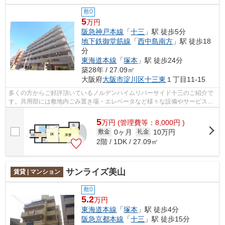
敷0
5
万円
阪急神戸本線
「
十三
」駅 徒歩5分
地下鉄御堂筋線
「
西中島南方
」駅 徒歩18
分
東海道本線
「
塚本
」駅 徒歩24分
築28年 / 27.09㎡
大阪府
大阪市淀川区
十三東
１丁目11-15
多くの方からご好評頂いているノルデンハイムリバーサイド十三のご紹介で
す。共用部には敷地内ごみ置き場・エレベータなど様々な設備やサービスが
揃っているので便利です。風通しが良...
5
万
円
(管理費等：8,000円 )
0ヶ月
10万円
敷金
礼金
2階 / 1DK / 27.09㎡
サンライズ美山
賃貸 | マンション
敷0
5.2
万円
東海道本線
「
塚本
」駅 徒歩4分
阪急京都本線
「
十三
」駅 徒歩15分