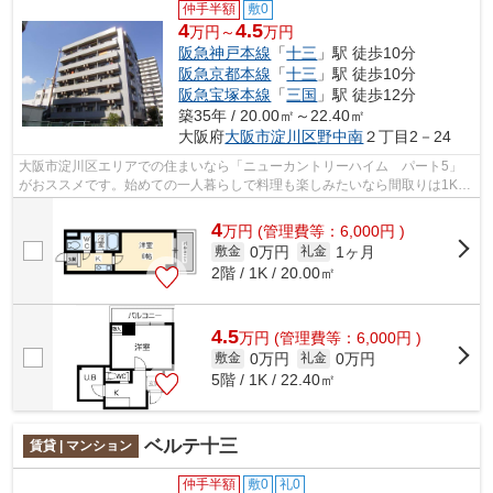
仲手半額
敷0
4
4.5
万円～
万円
阪急神戸本線
「
十三
」駅 徒歩10分
阪急京都本線
「
十三
」駅 徒歩10分
阪急宝塚本線
「
三国
」駅 徒歩12分
築35年 / 20.00㎡～22.40㎡
大阪府
大阪市淀川区
野中南
２丁目2－24
大阪市淀川区エリアでの住まいなら「ニューカントリーハイム パート5」
がおススメです。始めての一人暮らしで料理も楽しみたいなら間取りは1K。
耐震にも強いお住まいに住むならRC構造...
4
万
円
(管理費等：6,000円 )
0万円
1ヶ月
敷金
礼金
2階 / 1K / 20.00㎡
4.5
万
円
(管理費等：6,000円 )
0万円
0万円
敷金
礼金
5階 / 1K / 22.40㎡
ベルテ十三
賃貸 | マンション
仲手半額
敷0
礼0