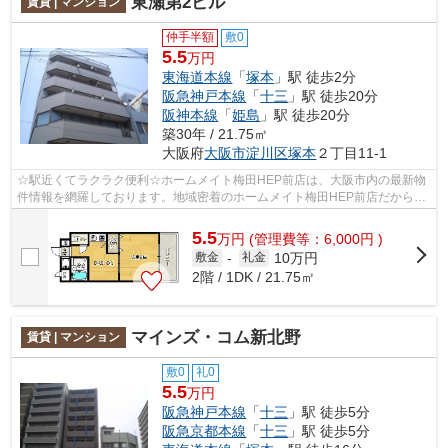
東瀬第2ビル
賃貸 | マンション
仲手半額
敷0
5.5
万円
東海道本線
「
塚本
」駅 徒歩2分
阪急神戸本線
「
十三
」駅 徒歩20分
阪神本線
「
姫島
」駅 徒歩20分
築30年 / 21.75㎡
大阪府
大阪市淀川区
塚本
２丁目11-1
☆駅近くてラクラク便利☆ホームメイト梅田HEP前店は、大阪市内の最新物
件情報を網羅しております。地域密着のホームメイト梅田HEP前店だからで
きるお部屋探し品質であなたの理想のお部...
5.5
万
円
(管理費等：6,000円 )
10万円
敷金
-
礼金
2階 / 1DK / 21.75㎡
マインズ・コム新北野
賃貸 | マンション
敷0
礼0
5.5
万円
阪急神戸本線
「
十三
」駅 徒歩5分
阪急京都本線
「
十三
」駅 徒歩5分