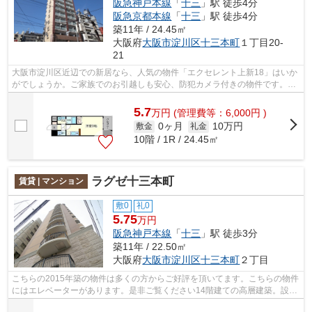
阪急神戸本線
「
十三
」駅 徒歩4分
阪急京都本線
「
十三
」駅 徒歩4分
築11年 / 24.45㎡
大阪府
大阪市淀川区
十三本町
１丁目20-
21
大阪市淀川区近辺での新居なら、人気の物件「エクセレント上新18」はいか
がでしょうか。ご家族でのお引越しも安心、防犯カメラ付きの物件です。毎
日のごみ捨てが楽になる敷地内ごみ置...
5.7
万
円
(管理費等：6,000円 )
0ヶ月
10万円
敷金
礼金
10階 / 1R / 24.45㎡
ラグゼ十三本町
賃貸 | マンション
敷0
礼0
5.75
万円
阪急神戸本線
「
十三
」駅 徒歩3分
築11年 / 22.50㎡
大阪府
大阪市淀川区
十三本町
２丁目
こちらの2015年築の物件は多くの方からご好評を頂いてます。こちらの物件
にはエレベーターがあります。是非ご覧ください14階建ての高層建築。設備
充実、防犯性も高い安心のマンション...