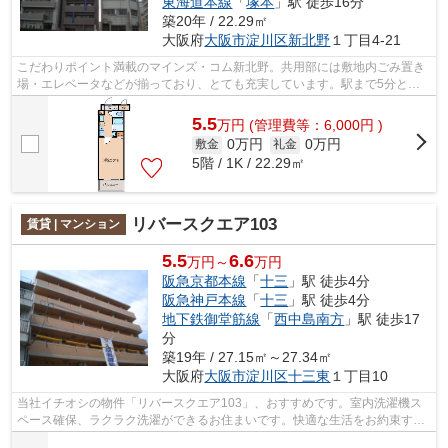
東海道本線
「
塚本
」駅 徒歩16分
築20年 / 22.29㎡
大阪府
大阪市淀川区
新北野
１丁目4-21
こだわりポイント満載のマインズ・コム新北野。共用部には敷地内ごみ置き
場・エレベータなどが揃っており、とても充実しています。駅まで5分と、
駅近でアクセスも良好な物件です。防犯...
5.5
万
円
(管理費等：6,000円 )
0万円
0万円
敷金
礼金
5階 / 1K / 22.29㎡
リバースクエア103
賃貸 | マンション
5.5
6.6
万円～
万円
阪急京都本線
「
十三
」駅 徒歩4分
阪急神戸本線
「
十三
」駅 徒歩4分
地下鉄御堂筋線
「
西中島南方
」駅 徒歩17
分
築19年 / 27.15㎡～27.34㎡
大阪府
大阪市淀川区
十三東
１丁目10
当社イチオシの物件「リバースクエア103」、おすすめです。室内洗濯機ス
ペース確保、ラクラク洗濯ができるお住まいです。快適な生活をお約束する
角部屋で涼しく快適に生活しましょう。...