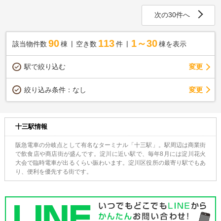
次の30件へ
90
113
1～30
該当物件数
棟
空き数
件
棟を表示
駅で絞り込む
変更
変更
絞り込み条件：
なし
十三駅情報
阪急電車の分岐点として有名なターミナル「十三駅」。駅周辺は商業街
で飲食店や商店街が盛んです。淀川に近い駅で、毎年8月には淀川花火
大会で臨時電車が出るくらい賑わいます。淀川区役所の最寄り駅でもあ
り、便利を優先する街です。