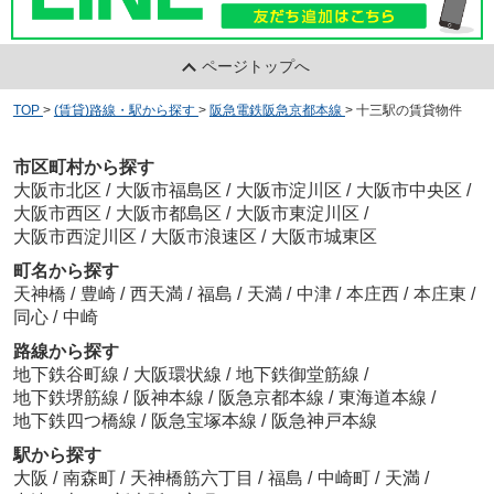
ページトップへ
TOP
>
(賃貸)路線・駅から探す
>
阪急電鉄阪急京都本線
>
十三駅の賃貸物件
市区町村から探す
大阪市北区
/
大阪市福島区
/
大阪市淀川区
/
大阪市中央区
/
大阪市西区
/
大阪市都島区
/
大阪市東淀川区
/
大阪市西淀川区
/
大阪市浪速区
/
大阪市城東区
町名から探す
天神橋
/
豊崎
/
西天満
/
福島
/
天満
/
中津
/
本庄西
/
本庄東
/
同心
/
中崎
路線から探す
地下鉄谷町線
/
大阪環状線
/
地下鉄御堂筋線
/
地下鉄堺筋線
/
阪神本線
/
阪急京都本線
/
東海道本線
/
地下鉄四つ橋線
/
阪急宝塚本線
/
阪急神戸本線
駅から探す
大阪
/
南森町
/
天神橋筋六丁目
/
福島
/
中崎町
/
天満
/