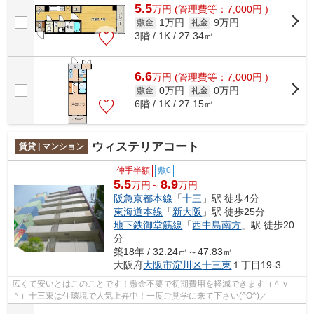
5.5
万
円
(管理費等：7,000円 )
1万円
9万円
敷金
礼金
3階 / 1K / 27.34㎡
6.6
万
円
(管理費等：7,000円 )
0万円
0万円
敷金
礼金
6階 / 1K / 27.15㎡
ウィステリアコート
賃貸 | マンション
仲手半額
敷0
5.5
8.9
万円～
万円
阪急京都本線
「
十三
」駅 徒歩4分
東海道本線
「
新大阪
」駅 徒歩25分
地下鉄御堂筋線
「
西中島南方
」駅 徒歩20
分
築18年 / 32.24㎡～47.83㎡
大阪府
大阪市淀川区
十三東
１丁目19-3
広くて安いとはこのことです！敷金不要で初期費用を軽減できます（＾ｖ
＾）十三東は住環境で人気上昇中！一度ご見学に来て下さい(^O^)／