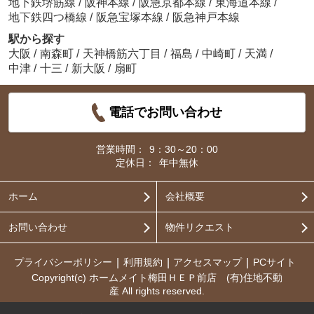
地下鉄堺筋線
/
阪神本線
/
阪急京都本線
/
東海道本線
/
地下鉄四つ橋線
/
阪急宝塚本線
/
阪急神戸本線
駅から探す
大阪
/
南森町
/
天神橋筋六丁目
/
福島
/
中崎町
/
天満
/
中津
/
十三
/
新大阪
/
扇町
電話でお問い合わせ
営業時間：
9：30～20：00
定休日：
年中無休
ホーム
会社概要
お問い合わせ
物件リクエスト
プライバシーポリシー
利用規約
アクセスマップ
PCサイト
Copyright(c) ホームメイト梅田ＨＥＰ前店 (有)住地不動
産 All rights reserved.