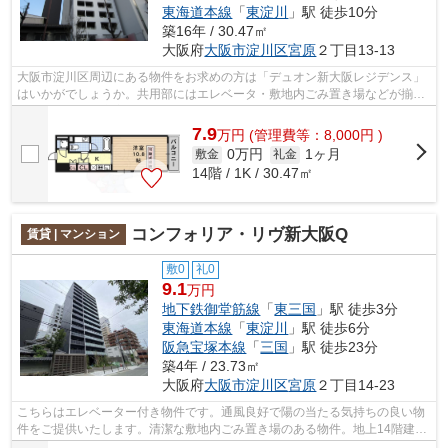
東海道本線
「
東淀川
」駅 徒歩10分
築16年 / 30.47㎡
大阪府
大阪市淀川区
宮原
２丁目13-13
大阪市淀川区周辺にある物件をお求めの方は「デュオン新大阪レジデンス」
はいかがでしょうか。共用部にはエレベータ・敷地内ごみ置き場などが揃っ
ており、とても充実しています。遠く...
7.9
万
円
(管理費等：8,000円 )
0万円
1ヶ月
敷金
礼金
14階 / 1K / 30.47㎡
コンフォリア・リヴ新大阪Q
賃貸 | マンション
敷0
礼0
9.1
万円
地下鉄御堂筋線
「
東三国
」駅 徒歩3分
東海道本線
「
東淀川
」駅 徒歩6分
阪急宝塚本線
「
三国
」駅 徒歩23分
築4年 / 23.73㎡
大阪府
大阪市淀川区
宮原
２丁目14-23
こちらはエレベーター付き物件です。通風良好で陽の当たる気持ちの良い物
件をご提供いたします。清潔な敷地内ごみ置き場のある物件。地上14階建て
のこの物件なら景色もバッチリです。...