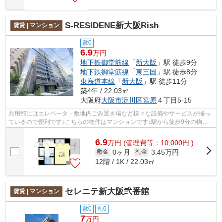
S-RESIDENE新大阪Rish
賃貸 | マンション
敷0
6.9
万円
地下鉄御堂筋線
「
新大阪
」駅 徒歩9分
地下鉄御堂筋線
「
東三国
」駅 徒歩8分
東海道本線
「
新大阪
」駅 徒歩11分
築4年 / 22.03㎡
大阪府
大阪市淀川区
宮原
４丁目5-15
共用部にはエレベータ・敷地内ごみ置き場など様々な設備やサービスが揃っ
ているので便利です♪こちらの物件はマンションです♪駅から徒歩9分の物件
で、アクセス良好です♪地上14階建てで...
6.9
万
円
(管理費等：10,000円 )
0ヶ月
3.45万円
敷金
礼金
12階 / 1K / 22.03㎡
セレニテ新大阪弐番館
賃貸 | マンション
敷0
礼0
7
万円