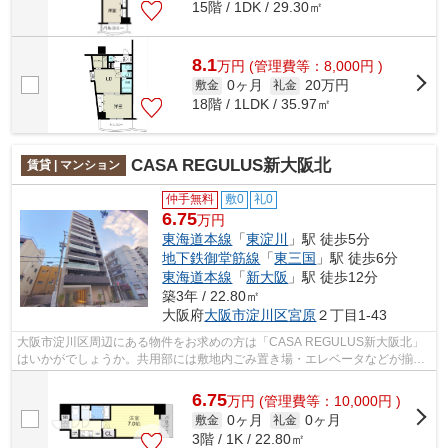
15階 / 1DK / 29.30㎡
8.1
万
円
(管理費等：8,000円 )
0ヶ月
20万円
敷金
礼金
18階 / 1LDK / 35.97㎡
CASA REGULUS新大阪北
賃貸 | マンション
仲手無料
敷0
礼0
6.75
万円
東海道本線
「
東淀川
」駅 徒歩5分
地下鉄御堂筋線
「
東三国
」駅 徒歩6分
東海道本線
「
新大阪
」駅 徒歩12分
築3年 / 22.80㎡
大阪府
大阪市淀川区
宮原
２丁目1-43
大阪市淀川区周辺にある物件をお求めの方は「CASA REGULUS新大阪北」
はいかがでしょうか。共用部には敷地内ごみ置き場・エレベータなどが揃っ
ております。駅まで歩いてアクセスできる...
6.75
万
円
(管理費等：10,000円 )
0ヶ月
0ヶ月
敷金
礼金
3階 / 1K / 22.80㎡