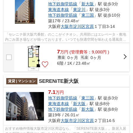
地下鉄御堂筋線
「
新大阪
」駅 徒歩3分
東海道本線
「
東淀川
」駅 徒歩3分
地下鉄御堂筋線
「
東三国
」駅 徒歩10分
築17年 / 23.48㎡
大阪府
大阪市淀川区
宮原
１丁目3-14
「セレニテ新大阪弐番館」のここがイチオシ。共用部にはエレベータ・敷地
内ごみ置き場などが揃っております。いつでも快適空間を味わえる通風良好
な気持ちよい物件。こちらの物件はマ...
7
万
円
(管理費等：9,000円 )
0ヶ月
0ヶ月
敷金
礼金
6階 / 1K / 23.48㎡
SERENiTE新大阪
賃貸 | マンション
7.1
万円
地下鉄御堂筋線
「
東三国
」駅 徒歩3分
東海道本線
「
新大阪
」駅 徒歩8分
地下鉄御堂筋線
「
新大阪
」駅 徒歩8分
築19年 / 26.01㎡
大阪府
大阪市淀川区
宮原
２丁目14-5
おすすめ物件情報大阪市淀川区周辺なら、「SERENiTE新大阪」。新居入居