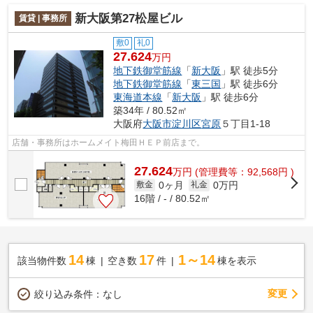
新大阪第27松屋ビル
賃貸 | 事務所
敷0
礼0
27.624
万円
地下鉄御堂筋線
「
新大阪
」駅 徒歩5分
地下鉄御堂筋線
「
東三国
」駅 徒歩6分
東海道本線
「
新大阪
」駅 徒歩6分
築34年 / 80.52㎡
大阪府
大阪市淀川区
宮原
５丁目1-18
店舗・事務所はホームメイト梅田ＨＥＰ前店まで。
27.624
万
円
(管理費等：92,568円 )
0ヶ月
0万円
敷金
礼金
16階 / - / 80.52㎡
14
17
1～14
該当物件数
棟
空き数
件
棟を表示
変更
絞り込み条件：
なし