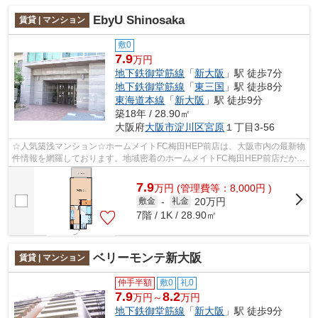
EbyU Shinosaka
賃貸 | マンション
敷0
7.9
万円
地下鉄御堂筋線
「
新大阪
」駅 徒歩7分
地下鉄御堂筋線
「
東三国
」駅 徒歩8分
東海道本線
「
新大阪
」駅 徒歩9分
築18年 / 28.90㎡
大阪府
大阪市淀川区
宮原
１丁目3-56
☆人気築浅マンション☆ホームメイトFC梅田HEP前店は、大阪市内の最新物
件情報を網羅しております。地域密着のホームメイトFC梅田HEP前店だから
できるお部屋探し品質であなたの理想のお...
7.9
万
円
(管理費等：8,000円 )
20万円
敷金
-
礼金
7階 / 1K / 28.90㎡
ベリーモンテ新大阪
賃貸 | マンション
仲手半額
敷0
礼0
7.9
8.2
万円～
万円
地下鉄御堂筋線
「
新大阪
」駅 徒歩9分