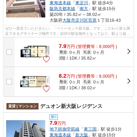
東海道本線
「
東淀川
」駅 徒歩4分
阪急京都本線
「
南方
」駅 徒歩15分
築20年 / 35.82㎡～38.02㎡
大阪府
大阪市淀川区
宮原
１丁目16-43
ぜひ一度見ていただきたい、「ベリーモンテ新大阪」です。こだわり派も満
足できるデザイナーズ物件です。好評の駅近物件となっており、駅より徒歩
9分に立地しています。防犯対策もバッ...
7.9
万
円
(管理費等：8,000円 )
0ヶ月
0ヶ月
敷金
礼金
3階 / 1DK / 35.82㎡
8.2
万
円
(管理費等：8,000円 )
0ヶ月
0ヶ月
敷金
礼金
3階 / 1DK / 38.02㎡
デュオン新大阪レジデンス
賃貸 | マンション
敷0
7.9
万円
地下鉄御堂筋線
「
東三国
」駅 徒歩1分
東海道本線
「
新大阪
」駅 徒歩15分