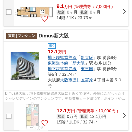
9.1
万
円
(管理費等：7,000円 )
0ヶ月
0ヶ月
敷金
礼金
14階 / 1K / 23.73㎡
Dimus新大阪
賃貸 | マンション
敷0
12.1
万円
地下鉄御堂筋線
「
新大阪
」駅 徒歩8分
東海道本線
「
新大阪
」駅 徒歩10分
地下鉄御堂筋線
「
東三国
」駅 徒歩6分
築5年 / 32.74㎡
大阪府
大阪市淀川区
宮原
４丁目４番５０
号
Dimus新大阪：地下鉄御堂筋線新大阪にも近くて便利。外装にこだわったオ
シャレなデザインのマンションです。初期費用カード決済で、ポイントやマ
イルが貯まりますよ。忙しいあなたの時...
12.1
万
円
(管理費等：10,000円 )
0万円
12.1万円
敷金
礼金
15階 / 1LDK / 32.74㎡