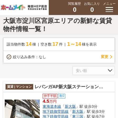
閲覧履歴
お気に入り
メニュー
0
0
大阪市淀川区宮原エリアの新鮮な賃貸
物件情報一覧！
14
17
1～14
該当物件数
棟
空き数
件
棟を表示
変更
絞り込み条件：
なし
レバンガAP新大阪ステーションフロント
賃貸 | マンション
仲手半額
敷0
4.5
万円
東海道本線
「
新大阪
」駅 徒歩3分
地下鉄御堂筋線
「
新大阪
」駅 徒歩3分
地下鉄御堂筋線
「
東三国
」駅 徒歩7分