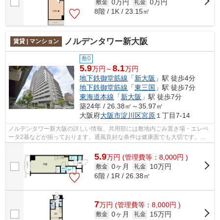
0万円
0万円
敷金
礼金
8階 / 1K / 23.15㎡
ノルデンタワー新大阪
賃貸 | マンション
敷0
5.9
8.1
万円～
万円
地下鉄御堂筋線
「
新大阪
」駅 徒歩4分
地下鉄御堂筋線
「
東三国
」駅 徒歩7分
東海道本線
「
新大阪
」駅 徒歩7分
築24年 / 26.38㎡～35.97㎡
大阪府
大阪市淀川区
宮原
１丁目7-14
ノルデンタワー新大阪の詳しい情報。共用部には敷地内ごみ置き場・エレベ
ータ2基などが揃っております。通風良好な条件は健康面でも大切です。そ
んな観点からもおすすめの物件をご提供...
5.9
万
円
(管理費等：8,000円 )
0ヶ月
10万円
敷金
礼金
6階 / 1R / 26.38㎡
7
万
円
(管理費等：8,000円 )
0ヶ月
15万円
敷金
礼金