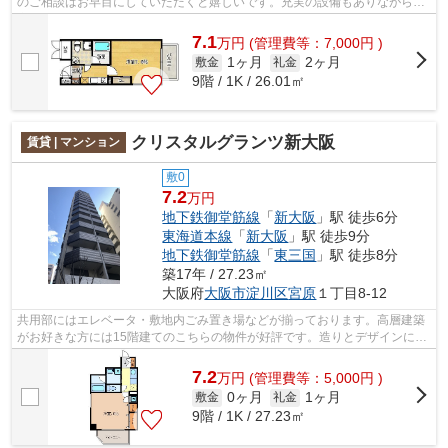
のご相談はお早目にしていただくと嬉しいです。充実の設備もありながら、
家賃7.1万円とオススメです。当物件は空...
7.1
万
円
(管理費等：7,000円 )
1ヶ月
2ヶ月
敷金
礼金
9階 / 1K / 26.01㎡
クリスタルグランツ新大阪
賃貸 | マンション
敷0
7.2
万円
地下鉄御堂筋線
「
新大阪
」駅 徒歩6分
東海道本線
「
新大阪
」駅 徒歩9分
地下鉄御堂筋線
「
東三国
」駅 徒歩8分
築17年 / 27.23㎡
大阪府
大阪市淀川区
宮原
１丁目8-12
共用部にはエレベータ・敷地内ごみ置き場などが揃っております。高層建築
がお好きな方には15階建てのこちらの物件が好評です。造りとデザインに関
して、自信をもって情報を提供できる...
7.2
万
円
(管理費等：5,000円 )
0ヶ月
1ヶ月
敷金
礼金
9階 / 1K / 27.23㎡