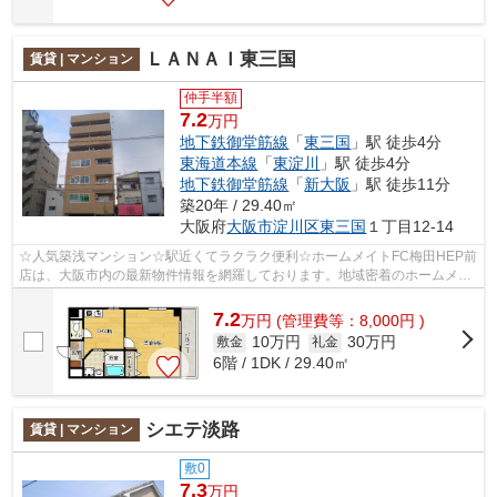
ＬＡＮＡＩ東三国
賃貸 | マンション
仲手半額
7.2
万円
地下鉄御堂筋線
「
東三国
」駅 徒歩4分
東海道本線
「
東淀川
」駅 徒歩4分
地下鉄御堂筋線
「
新大阪
」駅 徒歩11分
築20年 / 29.40㎡
大阪府
大阪市淀川区
東三国
１丁目12-14
☆人気築浅マンション☆駅近くてラクラク便利☆ホームメイトFC梅田HEP前
店は、大阪市内の最新物件情報を網羅しております。地域密着のホームメイ
トFC梅田HEP前店だからできるお部屋探し品...
7.2
万
円
(管理費等：8,000円 )
10万円
30万円
敷金
礼金
6階 / 1DK / 29.40㎡
シエテ淡路
賃貸 | マンション
敷0
7.3
万円