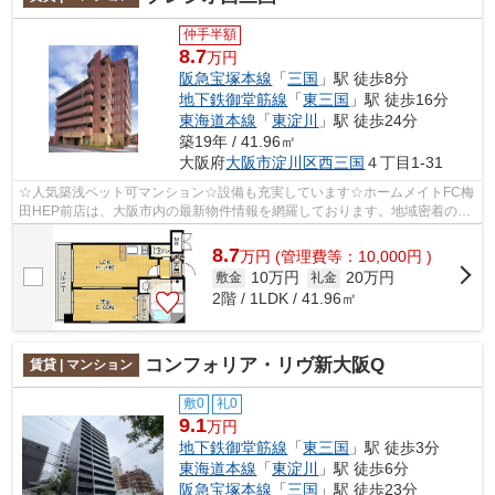
仲手半額
8.7
万円
阪急宝塚本線
「
三国
」駅 徒歩8分
地下鉄御堂筋線
「
東三国
」駅 徒歩16分
東海道本線
「
東淀川
」駅 徒歩24分
築19年 / 41.96㎡
大阪府
大阪市淀川区
西三国
４丁目1-31
☆人気築浅ペット可マンション☆設備も充実しています☆ホームメイトFC梅
田HEP前店は、大阪市内の最新物件情報を網羅しております。地域密着のホ
ームメイトFC梅田HEP前店だからできるお部...
8.7
万
円
(管理費等：10,000円 )
10万円
20万円
敷金
礼金
2階 / 1LDK / 41.96㎡
コンフォリア・リヴ新大阪Q
賃貸 | マンション
敷0
礼0
9.1
万円
地下鉄御堂筋線
「
東三国
」駅 徒歩3分
東海道本線
「
東淀川
」駅 徒歩6分
阪急宝塚本線
「
三国
」駅 徒歩23分