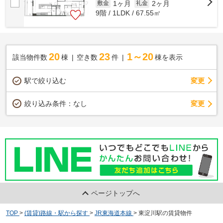
1ヶ月
2ヶ月
敷金
礼金
9階 / 1LDK / 67.55㎡
20
23
1～20
該当物件数
棟
空き数
件
棟を表示
駅で絞り込む
変更
変更
絞り込み条件：
なし
ページトップへ
TOP
>
(賃貸)路線・駅から探す
>
JR東海道本線
>
東淀川駅の賃貸物件