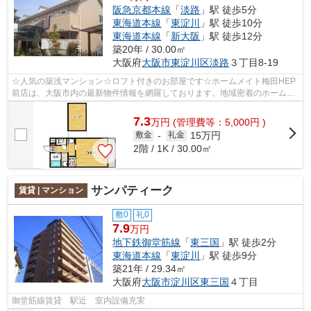
阪急京都本線
「
淡路
」駅 徒歩5分
東海道本線
「
東淀川
」駅 徒歩10分
東海道本線
「
新大阪
」駅 徒歩12分
築20年 / 30.00㎡
大阪府
大阪市東淀川区
淡路
３丁目8-19
☆人気の築浅マンション☆ロフト付きのお部屋です☆ホームメイト梅田HEP
前店は、大阪市内の最新物件情報を網羅しております。地域密着のホームメ
イト梅田HEP前店だからできるお部屋探し品...
7.3
万
円
(管理費等：5,000円 )
15万円
敷金
-
礼金
2階 / 1K / 30.00㎡
サンパティーク
賃貸 | マンション
敷0
礼0
7.9
万円
地下鉄御堂筋線
「
東三国
」駅 徒歩2分
東海道本線
「
東淀川
」駅 徒歩9分
築21年 / 29.34㎡
大阪府
大阪市淀川区
東三国
４丁目
御堂筋線賃貸 駅近 室内設備充実