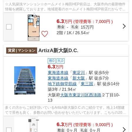
☆人気築浅マンション☆ホームメイト梅田HEP前店は、大阪市内の最新物件
情報を網羅しております。地域密着のホームメイト梅田HEP前店だからでき
るお部屋探し品質であなたの理想のお部屋...
6.3
万
円
(管理費等：7,000円 )
15万円
敷金
-
礼金
2階 / 1K / 26.54㎡
ArtizA新大阪D.C.
賃貸 | マンション
敷0
礼0
6.3
万円
東海道本線
「
東淀川
」駅 徒歩5分
東海道本線
「
新大阪
」駅 徒歩7分
地下鉄御堂筋線
「
東三国
」駅 徒歩14分
築3年 / 21.94㎡
大阪府
大阪市東淀川区
西淡路
２丁目10-
13
多くの方からご好評頂いているArtizA新大阪D.C.のご紹介です。地上14階建
てで景色も良く、多数のお問い合わせをいただいております。こちらの2022
年築の物件は多くの方からご好評を頂...
6.3
万
円
(管理費等：9,000円 )
0ヶ月
0ヶ月
敷金
礼金