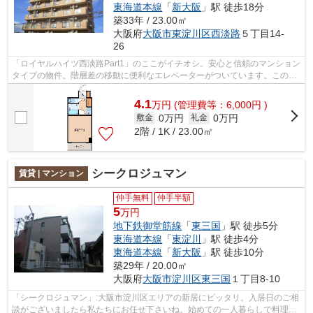
東海道本線
「
新大阪
」駅 徒歩18分
築33年 / 23.00㎡
大阪府
大阪市東淀川区
西淡路
５丁目14-
26
「ロイヤルハイツ西淡路Part1」のここがイチオシ。安心と信頼のマンション
タイプの物件。階層差の移動に便利なエレベーターがついています。この物
件は陽当りも良く、洗濯物を気持ちよ...
4.1
万
円
(管理費等：6,000円 )
0万円
0万円
敷金
礼金
2階 / 1K / 23.00㎡
シークロジュマン
賃貸 | マンション
仲手無料
仲手半額
5
万円
地下鉄御堂筋線
「
東三国
」駅 徒歩5分
東海道本線
「
東淀川
」駅 徒歩4分
東海道本線
「
新大阪
」駅 徒歩10分
築29年 / 20.00㎡
大阪府
大阪市淀川区
東三国
１丁目8-10
「シークロジュマン」:大阪市淀川区エリアの新居にピッタリ。入居日のご相
談がございましたら私たちにお任せ下さいね。始めての一人暮らしで料理も