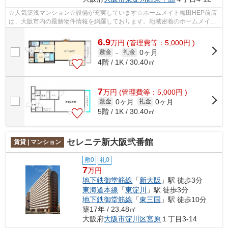
☆人気築浅マンション☆設備が充実しています☆ホームメイト梅田HEP前店
は、大阪市内の最新物件情報を網羅しております。地域密着のホームメイト
梅田HEP前店だからできるお部屋探し品質で...
6.9
万
円
(管理費等：5,000円 )
0ヶ月
敷金
-
礼金
4階 / 1K / 30.40㎡
7
万
円
(管理費等：5,000円 )
0ヶ月
0ヶ月
敷金
礼金
5階 / 1K / 30.40㎡
セレニテ新大阪弐番館
賃貸 | マンション
敷0
礼0
7
万円
地下鉄御堂筋線
「
新大阪
」駅 徒歩3分
東海道本線
「
東淀川
」駅 徒歩3分
地下鉄御堂筋線
「
東三国
」駅 徒歩10分
築17年 / 23.48㎡
大阪府
大阪市淀川区
宮原
１丁目3-14