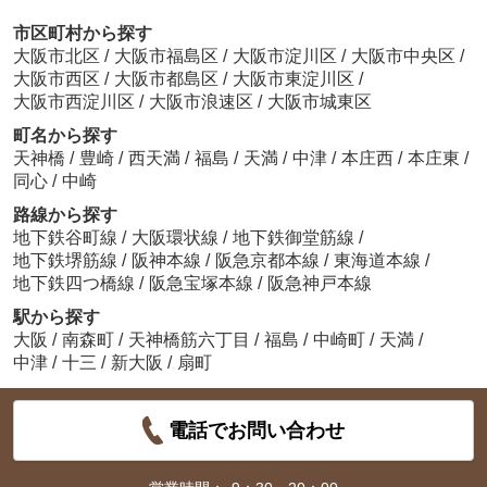
市区町村から探す
大阪市北区
/
大阪市福島区
/
大阪市淀川区
/
大阪市中央区
/
大阪市西区
/
大阪市都島区
/
大阪市東淀川区
/
大阪市西淀川区
/
大阪市浪速区
/
大阪市城東区
町名から探す
天神橋
/
豊崎
/
西天満
/
福島
/
天満
/
中津
/
本庄西
/
本庄東
/
同心
/
中崎
路線から探す
地下鉄谷町線
/
大阪環状線
/
地下鉄御堂筋線
/
地下鉄堺筋線
/
阪神本線
/
阪急京都本線
/
東海道本線
/
地下鉄四つ橋線
/
阪急宝塚本線
/
阪急神戸本線
駅から探す
大阪
/
南森町
/
天神橋筋六丁目
/
福島
/
中崎町
/
天満
/
中津
/
十三
/
新大阪
/
扇町
電話でお問い合わせ