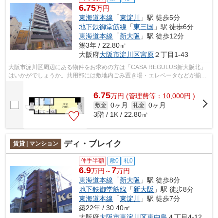
6.75
万円
東海道本線
「
東淀川
」駅 徒歩5分
地下鉄御堂筋線
「
東三国
」駅 徒歩6分
東海道本線
「
新大阪
」駅 徒歩12分
築3年 / 22.80㎡
大阪府
大阪市淀川区
宮原
２丁目1-43
大阪市淀川区周辺にある物件をお求めの方は「CASA REGULUS新大阪北」
はいかがでしょうか。共用部には敷地内ごみ置き場・エレベータなどが揃っ
ております。駅まで歩いてアクセスできる...
6.75
万
円
(管理費等：10,000円 )
0ヶ月
0ヶ月
敷金
礼金
3階 / 1K / 22.80㎡
ディ・ブレイク
賃貸 | マンション
仲手半額
敷0
礼0
6.9
7
万円～
万円
東海道本線
「
新大阪
」駅 徒歩8分
地下鉄御堂筋線
「
新大阪
」駅 徒歩8分
東海道本線
「
東淀川
」駅 徒歩7分
築22年 / 30.40㎡
大阪府
大阪市東淀川区
東中島
４丁目4-12