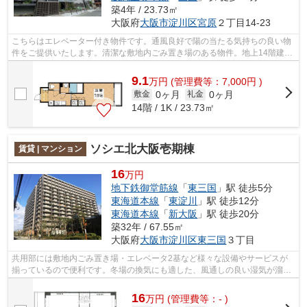
築4年 / 23.73㎡
大阪府
大阪市淀川区
宮原
２丁目14-23
こちらはエレベーター付き物件です。通風良好で陽の当たる気持ちの良い物
件をご提供いたします。清潔な敷地内ごみ置き場のある物件。地上14階建て
のこの物件なら景色もバッチリです。...
9.1
万
円
(管理費等：7,000円 )
0ヶ月
0ヶ月
敷金
礼金
14階 / 1K / 23.73㎡
ソシエ北大阪壱期棟
賃貸 | マンション
16
万円
地下鉄御堂筋線
「
東三国
」駅 徒歩5分
東海道本線
「
東淀川
」駅 徒歩12分
東海道本線
「
新大阪
」駅 徒歩20分
築32年 / 67.55㎡
大阪府
大阪市淀川区
東三国
３丁目
共用部には敷地内ごみ置き場・エレベータ2基など様々な設備やサービスが
揃っているので便利です。冬場の換気にも適した、風通しの良い湿気が溜ま
りにくい物件です。こちらは機械式駐車...
16
万
円
(管理費等：- )