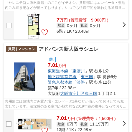
「セレニテ新大阪弐番館」のここがイチオシ。共用部にはエレベータ・敷地
内ごみ置き場などが揃っております。いつでも快適空間を味わえる通風良好
な気持ちよい物件。こちらの物件はマ...
7
万
円
(管理費等：9,000円 )
0ヶ月
0ヶ月
敷金
礼金
6階 / 1K / 23.48㎡
アドバンス新大阪ラシュレ
賃貸 | マンション
敷0
7.01
万円
東海道本線
「
東淀川
」駅 徒歩1分
地下鉄御堂筋線
「
東三国
」駅 徒歩9分
阪急京都本線
「
淡路
」駅 徒歩12分
築7年 / 22.98㎡
大阪府
大阪市淀川区
東三国
１丁目2-1
共用部には敷地内ごみ置き場・エレベータ2基などが備わっておりとても充
実しています。清潔感のある室内が魅力的な2019年築の物件となっており、
一押しです。お車をお持ちの方にオスス...
7.01
万
円
(管理費等：4,500円 )
0万円
11.19万円
敷金
礼金
13階 / 1K / 22.98㎡