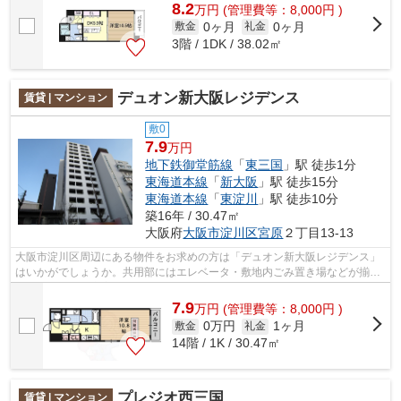
8.2
万
円
(管理費等：8,000円 )
0ヶ月
0ヶ月
敷金
礼金
3階 / 1DK / 38.02㎡
デュオン新大阪レジデンス
賃貸 | マンション
敷0
7.9
万円
地下鉄御堂筋線
「
東三国
」駅 徒歩1分
東海道本線
「
新大阪
」駅 徒歩15分
東海道本線
「
東淀川
」駅 徒歩10分
築16年 / 30.47㎡
大阪府
大阪市淀川区
宮原
２丁目13-13
大阪市淀川区周辺にある物件をお求めの方は「デュオン新大阪レジデンス」
はいかがでしょうか。共用部にはエレベータ・敷地内ごみ置き場などが揃っ
ており、とても充実しています。遠く...
7.9
万
円
(管理費等：8,000円 )
0万円
1ヶ月
敷金
礼金
14階 / 1K / 30.47㎡
プレジオ西三国
賃貸 | マンション