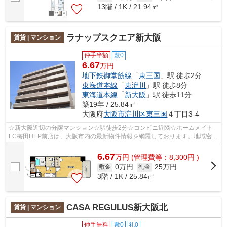
13階 / 1K / 21.94㎡
ラナップスクエア新大阪
賃貸 | マンション
仲手半額
敷0
6.67
万円
地下鉄御堂筋線
「
東三国
」駅 徒歩2分
東海道本線
「
東淀川
」駅 徒歩8分
東海道本線
「
新大阪
」駅 徒歩11分
築19年 / 25.84㎡
大阪府
大阪市淀川区
東三国
４丁目3-4
☆新大阪近辺の分譲マンション☆駅徒歩2分☆コンビニ近隣☆ホームメイト
FC梅田HEP前店は、大阪市内の最新物件情報を網羅しております。地域密着
のホームメイトFC梅田HEP前店だからできるお...
6.67
万
円
(管理費等：8,300円 )
0万円
25万円
敷金
礼金
3階 / 1K / 25.84㎡
CASA REGULUS新大阪北
賃貸 | マンション
仲手無料
敷0
礼0