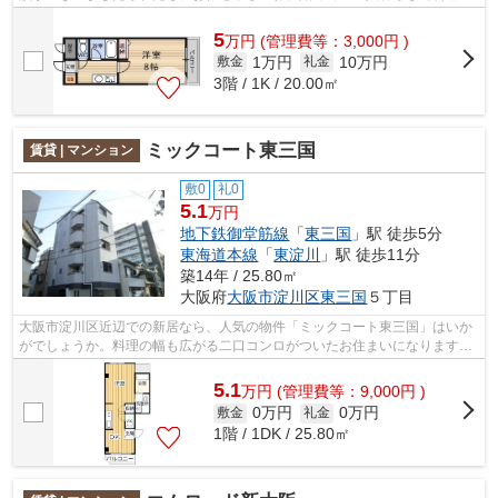
楽しみたいなら間取りは1K。現状空き...
5
万
円
(管理費等：3,000円 )
1万円
10万円
敷金
礼金
3階 / 1K / 20.00㎡
ミックコート東三国
賃貸 | マンション
敷0
礼0
5.1
万円
地下鉄御堂筋線
「
東三国
」駅 徒歩5分
東海道本線
「
東淀川
」駅 徒歩11分
築14年 / 25.80㎡
大阪府
大阪市淀川区
東三国
５丁目
大阪市淀川区近辺での新居なら、人気の物件「ミックコート東三国」はいか
がでしょうか。料理の幅も広がる二口コンロがついたお住まいになります。
お家の中でパソコンを快適に使える光...
5.1
万
円
(管理費等：9,000円 )
0万円
0万円
敷金
礼金
1階 / 1DK / 25.80㎡