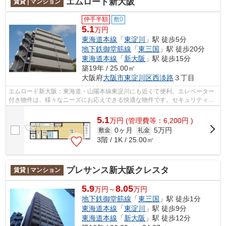
エムロード新大阪
賃貸 | マンション
仲手半額
敷0
5.1
万円
東海道本線
「
東淀川
」駅 徒歩5分
地下鉄御堂筋線
「
東三国
」駅 徒歩20分
東海道本線
「
新大阪
」駅 徒歩15分
築19年 / 25.00㎡
大阪府
大阪市東淀川区
西淡路
３丁目
エムロード新大阪：東海道・山陽本線東淀川にも近くて便利。エレベーター
付き物件は、様々なニーズにお応えできる快適な物件です。セキュリティ設
備がしっかりしているマンション物件...
5.1
万
円
(管理費等：6,200円 )
0ヶ月
5万円
敷金
礼金
3階 / 1K / 25.00㎡
プレサンス新大阪クレスタ
賃貸 | マンション
5.9
8.05
万円～
万円
地下鉄御堂筋線
「
東三国
」駅 徒歩1分
東海道本線
「
東淀川
」駅 徒歩9分
東海道本線
「
新大阪
」駅 徒歩12分