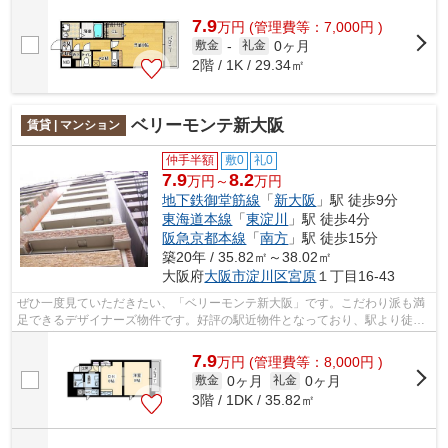
7.9
万
円
(管理費等：7,000円 )
0ヶ月
敷金
-
礼金
2階 / 1K / 29.34㎡
ベリーモンテ新大阪
賃貸 | マンション
仲手半額
敷0
礼0
7.9
8.2
万円～
万円
地下鉄御堂筋線
「
新大阪
」駅 徒歩9分
東海道本線
「
東淀川
」駅 徒歩4分
阪急京都本線
「
南方
」駅 徒歩15分
築20年 / 35.82㎡～38.02㎡
大阪府
大阪市淀川区
宮原
１丁目16-43
ぜひ一度見ていただきたい、「ベリーモンテ新大阪」です。こだわり派も満
足できるデザイナーズ物件です。好評の駅近物件となっており、駅より徒歩
9分に立地しています。防犯対策もバッ...
7.9
万
円
(管理費等：8,000円 )
0ヶ月
0ヶ月
敷金
礼金
3階 / 1DK / 35.82㎡