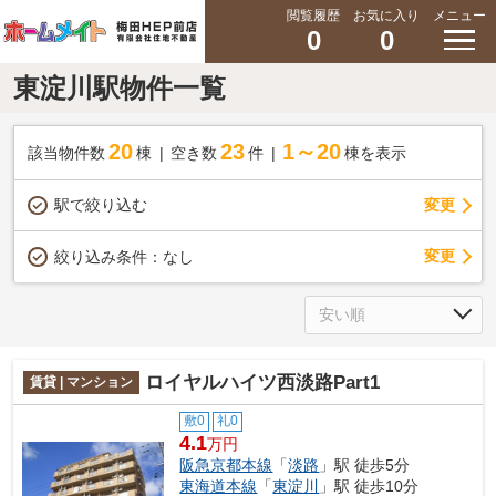
閲覧履歴
お気に入り
メニュー
0
0
東淀川駅物件一覧
20
23
1～20
該当物件数
棟
空き数
件
棟を表示
駅で絞り込む
変更
変更
絞り込み条件：
なし
ロイヤルハイツ西淡路Part1
賃貸 | マンション
敷0
礼0
4.1
万円
阪急京都本線
「
淡路
」駅 徒歩5分
東海道本線
「
東淀川
」駅 徒歩10分