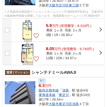
築16年 / 26.80㎡～34.87㎡
大阪府
大阪市淀川区
東三国
５丁目
☆人気築浅分譲賃貸マンション☆ホームメイトFC梅田HEP前店は、大阪市内
の最新物件情報を網羅しております。地域密着のホームメイトFC梅田HEP前
店だからできるお部屋探し品質であなたの...
5.9
万
円
(管理費等：8,310円 )
1ヶ月
2ヶ月
敷金
礼金
3階 / 1R / 26.80㎡
8.05
万
円
(管理費等：9,740円 )
1ヶ月
2ヶ月
敷金
礼金
12階 / 1DK / 34.87㎡
シャンテドミールAWAJI
賃貸 | マンション
敷0
6.3
万円
阪急京都本線
「
淡路
」駅 徒歩4分
東海道本線
「
東淀川
」駅 徒歩14分
築17年 / 26.54㎡
大阪府
大阪市東淀川区
淡路
４丁目