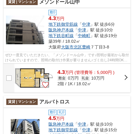
メゾンドール山中
賃貸 | マンション
敷0
4.3
万円
地下鉄御堂筋線
「
中津
」駅 徒歩6分
阪急神戸本線
「
中津
」駅 徒歩10分
地下鉄谷町線
「
中崎町
」駅 徒歩19分
築39年 / 18.02㎡
大阪府
大阪市北区
豊崎
７丁目3-8
ぜひ一度見ていただきたい、「メゾンドール山中」です♪照明が最初から取付
けられていますので、照明の取付け作業が要りません♪ゴミ出し24時間OKな
ので、夜遅い帰宅でもご近所を気にせ...
4.3
万
円
(管理費等：5,000円 )
0万円
10万円
敷金
礼金
2階 / 1K / 18.02㎡
アルバトロス
賃貸 | マンション
敷0
礼0
4.5
万円
阪急神戸本線
「
中津
」駅 徒歩10分
地下鉄御堂筋線
「
中津
」駅 徒歩15分