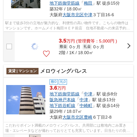
地下鉄御堂筋線
「
梅田
」駅 徒歩15分
築32年 / 18.00㎡
大阪府
大阪市北区
中津
３丁目16-6
駅まで徒歩3分の立地が魅力的な、利便性の高い物件です。こちらの物件は
マンションです。ホームメイト梅田ＨＥＰ前店 住地不動産への来店予約
は、0120-88-3377までご連絡下さい。お問...
3.5
万
円
(管理費等：5,000円 )
0ヶ月
0ヶ月
敷金
礼金
2階 / 1K / 18.00㎡
メロウィングパレス
賃貸 | マンション
敷0
礼0
3.6
万円
地下鉄御堂筋線
「
中津
」駅 徒歩8分
阪急神戸本線
「
中津
」駅 徒歩13分
地下鉄谷町線
「
中崎町
」駅 徒歩14分
築29年 / 18.07㎡
大阪府
大阪市北区
豊崎
６丁目2-8
こだわりポイント満載のメロウィングパレス。共用部には敷地内ごみ置き
場・エレベータなどが備わっておりとても充実しています。日当たりの良い
マンションです。11階建ての物件です。...