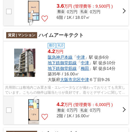
3.6
万
円
(管理費等：9,500円 )
0万円
0万円
敷金
礼金
6階 / 1K / 18.07㎡
ハイムアーキテクト
賃貸 | マンション
敷0
礼0
4.2
万円
阪急神戸本線
「
中津
」駅 徒歩6分
地下鉄御堂筋線
「
中津
」駅 徒歩10分
地下鉄御堂筋線
「
梅田
」駅 徒歩14分
築35年 / 16.00㎡
大阪府
大阪市北区
中津
６丁目9-26
共用部には敷地内ごみ置き場・エレベータなどが備わっておりとても充実し
ています。こちらの物件は陽当たりが良好です。造りとデザインに関して、
自信をもって情報を提供できるマンシ...
4.2
万
円
(管理費等：6,000円 )
0万円
0万円
敷金
礼金
2階 / 1K / 16.00㎡