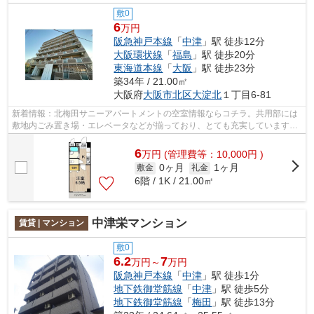
敷0
6
万円
阪急神戸本線
「
中津
」駅 徒歩12分
大阪環状線
「
福島
」駅 徒歩20分
東海道本線
「
大阪
」駅 徒歩23分
築34年 / 21.00㎡
大阪府
大阪市北区
大淀北
１丁目6-81
新着情報：北梅田サニーアパートメントの空室情報ならコチラ。共用部には
敷地内ごみ置き場・エレベータなどが揃っており、とても充実しています。
魅力的で眺望良好な場所です。こちら...
6
万
円
(管理費等：10,000円 )
0ヶ月
1ヶ月
敷金
礼金
6階 / 1K / 21.00㎡
中津栄マンション
賃貸 | マンション
敷0
6.2
7
万円～
万円
阪急神戸本線
「
中津
」駅 徒歩1分
地下鉄御堂筋線
「
中津
」駅 徒歩5分
地下鉄御堂筋線
「
梅田
」駅 徒歩13分