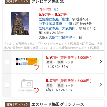
クレビオス梅田北
賃貸 | マンション
仲手半額
敷0
5.9
6.2
万円～
万円
阪急神戸本線
「
中津
」駅 徒歩5分
地下鉄御堂筋線
「
中津
」駅 徒歩8分
阪急京都本線
「
大阪梅田
」駅 徒歩15分
築14年 / 24.39㎡
大阪府
大阪市北区
中津
４丁目
うれしい６万円台！急いで下さい！☆ホームメイトFC梅田HEP前店は、大阪
市内の最新物件情報を網羅しております。地域密着のホームメイトFC梅田
HEP前店だからできるお部屋探し品質であな...
5.9
万
円
(管理費等：8,000円 )
2ヶ月
敷金
-
礼金
- / 1K / 24.39㎡
6.2
万
円
(管理費等：8,000円 )
2ヶ月
敷金
-
礼金
4階 / 1K / 24.39㎡
エスリード梅田グランノース
賃貸 | マンション