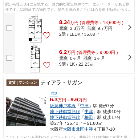
駅から徒歩8分に立地する、魅力的な駅近物件です。エレベーターがある物
件です。11階建ての物件です。景色を眺めることには心を癒す効果があり、
視力低下の恐れも少なくしてくれます。...
8.34
万
円
(管理費等：13,600円 )
3.3万円
9.7万円
敷金
礼金
2階 / 1LDK / 35.89㎡
6.2
万
円
(管理費等：9,000円 )
0ヶ月
1ヶ月
敷金
礼金
9階 / 1K / 22.23㎡
ティアラ・サガン
賃貸 | マンション
敷0
6.3
9.6
万円～
万円
阪急神戸本線
「
中津
」駅 徒歩7分
地下鉄御堂筋線
「
中津
」駅 徒歩10分
地下鉄御堂筋線
「
梅田
」駅 徒歩17分
築27年 / 25.40㎡～51.80㎡
大阪府
大阪市北区
中津
４丁目7-10
こだわりポイント満載のティアラ・サガン。共用部には敷地内ごみ置き場・