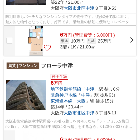
築22年 / 21.00㎡
大阪府
大阪市北区
中津
３丁目3-53
防犯対策もバッチリなマンションタイプの物件です。徒歩2分で駅に着く、
魅力的な物件となっており、好評です。階層差の移動に便利なエレベーター
がついています。陽当たりが良い物件は...
6
万
円
(管理費等：6,000円 )
10万円
25万円
敷金
礼金
3階 / 1K / 21.00㎡
フローラ中津
賃貸 | マンション
仲手半額
6
万円
地下鉄御堂筋線
「
中津
」駅 徒歩6分
阪急神戸本線
「
中津
」駅 徒歩6分
東海道本線
「
大阪
」駅 徒歩15分
築14年 / 20.44㎡
大阪府
大阪市北区
中津
３丁目8-11
大阪市御堂筋線中津駅周辺への引っ越しをお考えなら「ラ・フォルム梅田
north」。大阪市御堂筋線中津駅に引っ越しをするなら、0120-88-3377まで
ご連絡をして下さい。WEBをご覧の方は、u...
6
万
円
(管理費等：5,000円 )