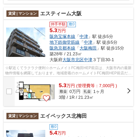
エスティーム大阪
賃貸 | マンション
仲手半額
敷0
5.3
万円
阪急宝塚本線
「
中津
」駅 徒歩5分
地下鉄御堂筋線
「
中津
」駅 徒歩5分
阪急京都本線
「
大阪梅田
」駅 徒歩15分
築28年 / 21.23㎡
大阪府
大阪市北区
中津
３丁目30-1
☆駅近くてラクラク便利☆ホームメイトFC梅田HEP前店は、大阪市内の最新
物件情報を網羅しております。地域密着のホームメイトFC梅田HEP前店だか
らできるお部屋探し品質であなたの理想の...
5.3
万
円
(管理費等：7,000円 )
0万円
1ヶ月
敷金
礼金
3階 / 1R / 21.23㎡
エイペックス北梅田
賃貸 | マンション
敷0
5.4
万円