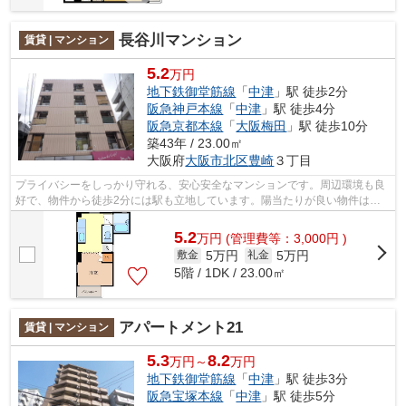
長谷川マンション
賃貸 | マンション
5.2
万円
地下鉄御堂筋線
「
中津
」駅 徒歩2分
阪急神戸本線
「
中津
」駅 徒歩4分
阪急京都本線
「
大阪梅田
」駅 徒歩10分
築43年 / 23.00㎡
大阪府
大阪市北区
豊崎
３丁目
プライバシーをしっかり守れる、安心安全なマンションです。周辺環境も良
好で、物件から徒歩2分には駅も立地しています。陽当たりが良い物件は湿
気も少なくすむので清潔さを保てます。...
5.2
万
円
(管理費等：3,000円 )
5万円
5万円
敷金
礼金
5階 / 1DK / 23.00㎡
アパートメント21
賃貸 | マンション
5.3
8.2
万円～
万円
地下鉄御堂筋線
「
中津
」駅 徒歩3分
阪急宝塚本線
「
中津
」駅 徒歩5分