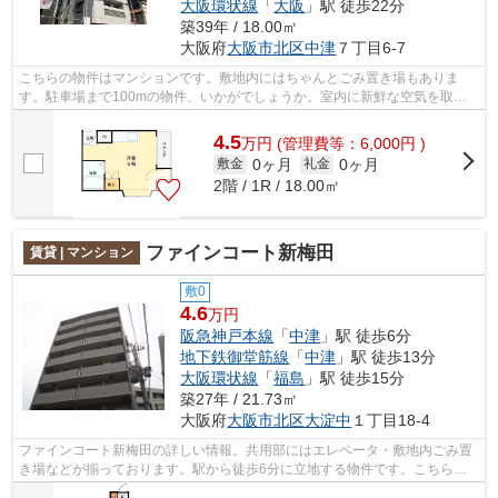
大阪環状線
「
大阪
」駅 徒歩22分
築39年 / 18.00㎡
大阪府
大阪市北区
中津
７丁目6-7
こちらの物件はマンションです。敷地内にはちゃんとごみ置き場もありま
す。駐車場まで100mの物件、いかがでしょうか。室内に新鮮な空気を取り
入れやすい風通しが良好な物件です。阪急...
4.5
万
円
(管理費等：6,000円 )
0ヶ月
0ヶ月
敷金
礼金
2階 / 1R / 18.00㎡
ファインコート新梅田
賃貸 | マンション
敷0
4.6
万円
阪急神戸本線
「
中津
」駅 徒歩6分
地下鉄御堂筋線
「
中津
」駅 徒歩13分
大阪環状線
「
福島
」駅 徒歩15分
築27年 / 21.73㎡
大阪府
大阪市北区
大淀中
１丁目18-4
ファインコート新梅田の詳しい情報。共用部にはエレベータ・敷地内ごみ置
き場などが揃っております。駅から徒歩6分に立地する物件です。こちらの
物件はマンションです。景色を眺めるこ...