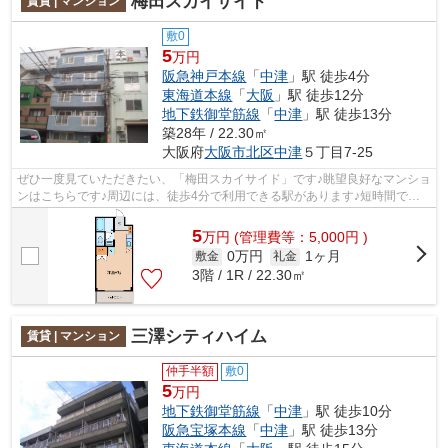
梅田スカイサイド
賃貸 | マンション
敷0
5
万円
阪急神戸本線
「
中津
」駅 徒歩4分
東海道本線
「
大阪
」駅 徒歩12分
地下鉄御堂筋線
「
中津
」駅 徒歩13分
築28年 / 22.30㎡
大阪府
大阪市北区
中津
５丁目7-25
ぜひ一度見ていただきたい、「梅田スカイサイド」です♪眺望良好なマンショ
ンはこちらです♪周辺には、徒歩4分で利用できる駅があります♪短時間でご
み出しを終えられるように、敷地内に...
5
万
円
(管理費等：5,000円 )
0万円
1ヶ月
敷金
礼金
3階 / 1R / 22.30㎡
三澤シティハイム
賃貸 | マンション
仲手半額
敷0
5
万円
地下鉄御堂筋線
「
中津
」駅 徒歩10分
阪急宝塚本線
「
中津
」駅 徒歩13分