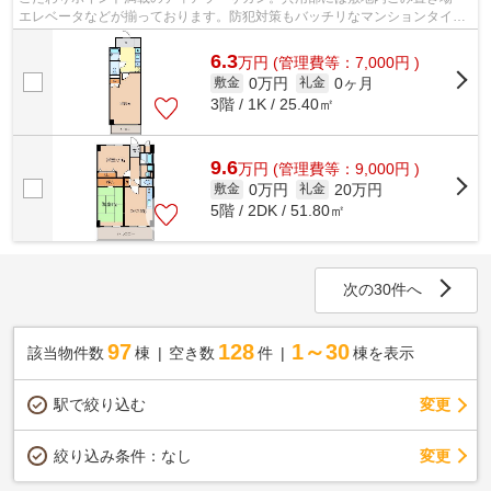
エレベータなどが揃っております。防犯対策もバッチリなマンションタイプ
の物件です。眺望良好な物件で魅力的...
6.3
万
円
(管理費等：7,000円 )
0万円
0ヶ月
敷金
礼金
3階 / 1K / 25.40㎡
9.6
万
円
(管理費等：9,000円 )
0万円
20万円
敷金
礼金
5階 / 2DK / 51.80㎡
次の30件へ
97
128
1～30
該当物件数
棟
空き数
件
棟を表示
駅で絞り込む
変更
変更
絞り込み条件：
なし