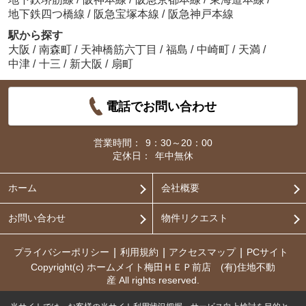
地下鉄四つ橋線
/
阪急宝塚本線
/
阪急神戸本線
駅から探す
大阪
/
南森町
/
天神橋筋六丁目
/
福島
/
中崎町
/
天満
/
中津
/
十三
/
新大阪
/
扇町
電話でお問い合わせ
営業時間：
9：30～20：00
定休日：
年中無休
ホーム
会社概要
お問い合わせ
物件リクエスト
プライバシーポリシー
利用規約
アクセスマップ
PCサイト
Copyright(c) ホームメイト梅田ＨＥＰ前店 (有)住地不動
産 All rights reserved.