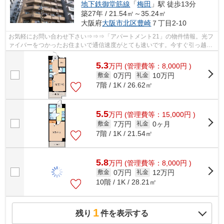
地下鉄御堂筋線
「
梅田
」駅 徒歩13分
築27年 / 21.54㎡～35.24㎡
大阪府
大阪市北区
豊崎
７丁目2-10
お気軽にお問い合わせ下さい⇒⇒⇒「アパートメント21」の物件情報。光フ
ァイバーをつかったお住まいで通信速度がとても速いです。今すぐ引っ越し
のしたい方はご相談お待ちしております。...
5.3
万
円
(管理費等：8,000円 )
0万円
10万円
敷金
礼金
7階 / 1K / 26.62㎡
5.5
万
円
(管理費等：15,000円 )
7万円
0ヶ月
敷金
礼金
7階 / 1K / 21.54㎡
5.8
万
円
(管理費等：8,000円 )
0万円
12万円
敷金
礼金
10階 / 1K / 28.21㎡
1
残り
件を表示する