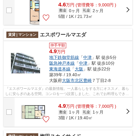
4.6
万
円
(管理費等：9,000円 )
0ヶ月
2ヶ月
敷金
礼金
5階 / 1K / 21.73㎡
エスポワールマエダ
賃貸 | マンション
仲手半額
4.9
万円
地下鉄御堂筋線
「
中津
」駅 徒歩5分
阪急神戸本線
「
中津
」駅 徒歩10分
東海道本線
「
大阪
」駅 徒歩22分
築39年 / 19.40㎡
大阪府
大阪市北区
豊崎
７丁目2-8
『エスポワールマエダ』の最新情報。一人暮らしをする方にオススメ、暮ら
しに安らぎのある空間。コンロを一つ設置しました、これでお料理もできる
生活に。強度・耐震性が高い鉄骨造の...
4.9
万
円
(管理費等：7,000円 )
1ヶ月
1ヶ月
敷金
礼金
3階 / 1K / 19.40㎡