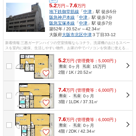
5.2
7.6
万円～
万円
地下鉄御堂筋線
「
中津
」駅 徒歩5分
阪急神戸本線
「
中津
」駅 徒歩7分
阪急宝塚本線
「
中津
」駅 徒歩7分
築52年 / 20.52㎡～42.34㎡
大阪府
大阪市北区
中津
３丁目33-12
新着情報:三惠ガーデンハイツの空室情報ならコチラ。洗濯機のおけるスペー
スを室内に確保、生活しやすい物件。お家の中でパソコンを快適に使える光
回線を導入しています。家賃も月5.2...
5.2
万
円
(管理費等：5,000円 )
0ヶ月
15万円
敷金
礼金
2階 / 1K / 20.52㎡
7.4
万
円
(管理費等：6,000円 )
0ヶ月
敷金
-
礼金
3階 / 1LDK / 37.31㎡
7.6
万
円
(管理費等：6,000円 )
0ヶ月
敷金
-
礼金
4階 / 2DK / 42.34㎡