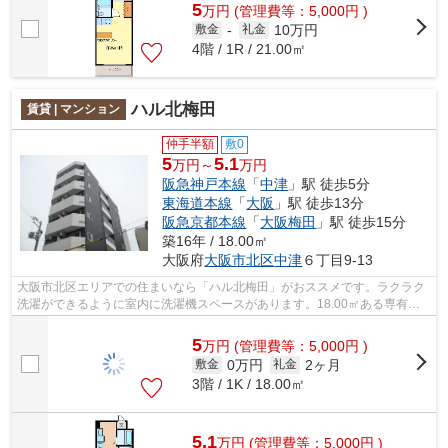
5
万
円
(管理費等：5,000円 )
10万円
敷金
-
礼金
4階 / 1R / 21.00㎡
ハル北梅田
賃貸 | マンション
仲手半額
敷0
5
5.1
万円～
万円
阪急神戸本線
「
中津
」駅 徒歩5分
東海道本線
「
大阪
」駅 徒歩13分
阪急京都本線
「
大阪梅田
」駅 徒歩15分
築16年 / 18.00㎡
大阪府
大阪市北区
中津
６丁目9-13
大阪市北区エリアでの住まいなら「ハル北梅田」がおススメです。ラクラク
洗濯ができるように室内に洗濯機スペースがあります。18.00㎡ある専有面
積で暮らせます。初めての一人暮らしな...
5
万
円
(管理費等：5,000円 )
0万円
2ヶ月
敷金
礼金
3階 / 1K / 18.00㎡
5.1
万
円
(管理費等：5,000円 )