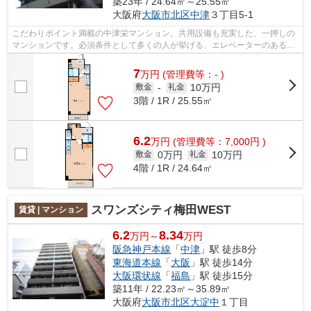
築23年 / 24.64㎡～25.55㎡
大阪府
大阪市北区
中津
３丁目5-1
こだわりポイント満載の中津栄マンション。共用設備も充実した、一押しの
マンションです。必須条件として多くの人が挙げる、エレベーターのある物
件です。駅まで徒歩1分の位置に立地す...
7
万
円
(管理費等：- )
10万円
敷金
-
礼金
3階 / 1R / 25.55㎡
6.2
万
円
(管理費等：7,000円 )
0万円
10万円
敷金
礼金
4階 / 1R / 24.64㎡
スワンズシティ梅田WEST
賃貸 | マンション
6.2
8.34
万円～
万円
阪急神戸本線
「
中津
」駅 徒歩8分
東海道本線
「
大阪
」駅 徒歩14分
大阪環状線
「
福島
」駅 徒歩15分
築11年 / 22.23㎡～35.89㎡
大阪府
大阪市北区
大淀中
１丁目