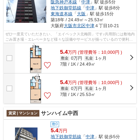
阪急神戸本線
「
中津
」駅 徒歩5分
地下鉄御堂筋線
「
中津
」駅 徒歩8分
東海道本線
「
大阪
」駅 徒歩15分
築18年 / 24.49㎡～25.53㎡
大阪府
大阪市北区
中津
４丁目10-21
ぜひ一度見ていただきたい、「エイペックス北梅田」です♪共用部には敷地内
ごみ置き場・エレベータなど様々な設備やサービスが揃っているので便利で
す♪風通しが良好な物件です♪造りとデ...
5.4
万
円
(管理費等：10,000円 )
0万円
1ヶ月
敷金
礼金
7階 / 1K / 24.49㎡
5.4
万
円
(管理費等：10,000円 )
0万円
1ヶ月
敷金
礼金
7階 / 1K / 25.53㎡
サンハイム中西
賃貸 | マンション
敷0
5.4
万円
地下鉄御堂筋線
「
中津
」駅 徒歩5分