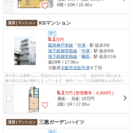
6階 / 1DK / 22.40㎡
KSマンション
賃貸 | マンション
敷0
5.1
万円
阪急神戸本線
「
中津
」駅 徒歩3分
地下鉄御堂筋線
「
中津
」駅 徒歩9分
地下鉄御堂筋線
「
梅田
」駅 徒歩11分
築29年 / 17.00㎡
大阪府
大阪市北区
中津
６丁目
窓の外には素晴らしい景色が広がるマンションです。徒歩3分に駅のある、
魅力的な立地の物件となっています。物件についての詳細情報をお求めの方
は、ホームメイト梅田ＨＥＰ前店 住地...
5.1
万
円
(管理費等：4,000円 )
10万円
敷金
-
礼金
2階 / 1R / 17.00㎡
三惠ガーデンハイツ
賃貸 | マンション
敷0