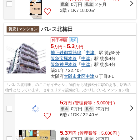
0万円
2ヶ月
敷金
礼金
3階 / 1K / 18.00㎡
パレス北梅田
賃貸 | マンション
仲手半額
敷0
5
5.3
万円～
万円
地下鉄御堂筋線
「
中津
」駅 徒歩8分
阪急宝塚本線
「
中津
」駅 徒歩4分
阪急神戸本線
「
中津
」駅 徒歩4分
築31年 / 22.40㎡
大阪府
大阪市北区
中津
６丁目8-1
「パレス北梅田」のここがイチオシ。物件から徒歩8分に駅のある、駅近の
物件となっています。セキュリティ設備がしっかりしているマンション物件
です。陽当たりが良く、日中は電気代が...
5
万
円
(管理費等：5,000円 )
0万円
20万円
敷金
礼金
6階 / 1DK / 22.40㎡
5.3
万
円
(管理費等：5,000円 )
0万円
20万円
敷金
礼金