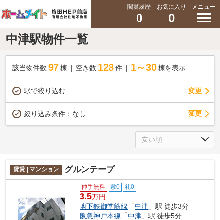
閲覧履歴
お気に入り
メニュー
0
0
中津駅物件一覧
97
128
1～30
該当物件数
棟
空き数
件
棟を表示
駅で絞り込む
変更
変更
絞り込み条件：
なし
グルンテープ
賃貸 | マンション
仲手無料
敷0
礼0
3.5
万円
地下鉄御堂筋線
「
中津
」駅 徒歩3分
阪急神戸本線
「
中津
」駅 徒歩5分