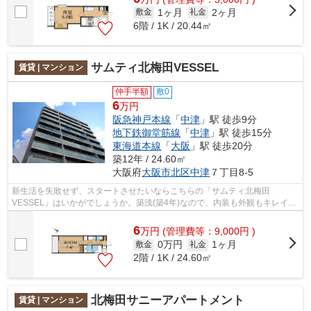
1ヶ月
2ヶ月
敷金
礼金
6階 / 1K / 20.44㎡
サムティ北梅田VESSEL
賃貸 | マンション
仲手半額
敷0
6
万円
阪急神戸本線
「
中津
」駅 徒歩9分
地下鉄御堂筋線
「
中津
」駅 徒歩15分
東海道本線
「
大阪
」駅 徒歩20分
築12年 / 24.60㎡
大阪府
大阪市北区
中津
７丁目8-5
新生活を失敗せず、スタートさせたいならこちらの「サムティ北梅田
VESSEL」はいかがでしょうか。築浅(築4年)なので、内装も外観もキレイ。
うれしいペット可物件。高速ネット回線でスト...
6
万
円
(管理費等：9,000円 )
0万円
1ヶ月
敷金
礼金
2階 / 1K / 24.60㎡
北梅田サニーアパートメント
賃貸 | マンション