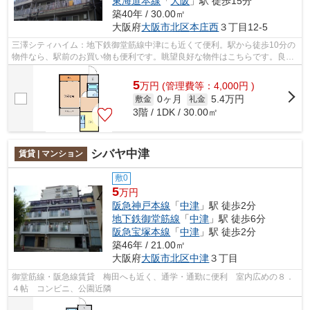
東海道本線
「
大阪
」駅 徒歩15分
築40年 / 30.00㎡
大阪府
大阪市北区
本庄西
３丁目12-5
三澤シティハイム：地下鉄御堂筋線中津にも近くて便利。駅から徒歩10分の
物件なら、駅前のお買い物も便利です。眺望良好な物件はこちらです。良好
な陽当りが好評の、魅力溢れる一押し...
5
万
円
(管理費等：4,000円 )
0ヶ月
5.4万円
敷金
礼金
3階 / 1DK / 30.00㎡
シバヤ中津
賃貸 | マンション
敷0
5
万円
阪急神戸本線
「
中津
」駅 徒歩2分
地下鉄御堂筋線
「
中津
」駅 徒歩6分
阪急宝塚本線
「
中津
」駅 徒歩2分
築46年 / 21.00㎡
大阪府
大阪市北区
中津
３丁目
御堂筋線・阪急線賃貸 梅田へも近く、通学・通勤に便利 室内広めの８．
４帖 コンビニ、公園近隣