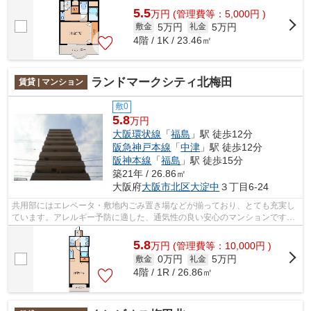
5.5
万
円
(管理費等：5,000円 )
5万円
5万円
敷金
礼金
4階 / 1K / 23.46㎡
ランドマークシティ北梅田
賃貸 | マンション
敷0
5.8
万円
大阪環状線
「
福島
」駅 徒歩12分
阪急神戸本線
「
中津
」駅 徒歩12分
阪神本線
「
福島
」駅 徒歩15分
築21年 / 26.86㎡
大阪府
大阪市北区
大淀中
３丁目6-24
共用部にはエレベータ・敷地内ごみ置き場などが揃っており、とても充実し
ています。アレルギー予防に適した、通気性の良い安心のマンションです。
健康な体は新鮮な空気を吸うところか...
5.8
万
円
(管理費等：10,000円 )
0万円
5万円
敷金
礼金
4階 / 1R / 26.86㎡