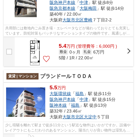
阪急神戸本線
「
中津
」駅 徒歩8分
阪急京都本線
「
大阪梅田
」駅 徒歩14分
築40年 / 22.00㎡
大阪府
大阪市北区
豊崎
７丁目2-2
共用部には敷地内ごみ置き場・エレベータなどが備わっておりとても充実し
ています。防犯対策もバッチリなマンションタイプの物件です。風通しが良
好なので、いつでも新鮮な空気がはい...
5.4
万
円
(管理費等：6,000円 )
0ヶ月
6万円
敷金
礼金
5階 / 1R / 22.00㎡
プランドールＴＯＤＡ
賃貸 | マンション
5.5
万円
大阪環状線
「
福島
」駅 徒歩11分
阪急神戸本線
「
中津
」駅 徒歩15分
阪神本線
「
福島
」駅 徒歩13分
築32年 / 23.46㎡
大阪府
大阪市北区
大淀中
５丁目
少し喧騒を離れて駅まで徒歩11分という駅近な物件はいかがですか。設備や
レイアウトにもこだわりのあるマンション。陽当たりが良い物件は湿気も少
なくすむので清潔さを保てます。大阪...