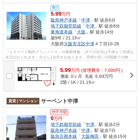
敷0
5.99
万円
阪急神戸本線
「
中津
」駅 徒歩5分
地下鉄御堂筋線
「
中津
」駅 徒歩8分
東海道本線
「
大阪
」駅 徒歩14分
築9年 / 21.19㎡
大阪府
大阪市北区
中津
４丁目10-28
『エスリード梅田グランノース』の最新情報。1Kでの生活は不便なく快適な
生活がおくれます。今なら1台空きがあります。見晴の良い10階建ての物
件。経済的圧迫も少ない、家賃5.99万円の...
5.99
万
円
(管理費等：7,000円 )
0ヶ月
6.69万円
敷金
礼金
2階 / 1K / 21.19㎡
サーペント中津
賃貸 | マンション
仲手半額
6
万円
地下鉄御堂筋線
「
中津
」駅 徒歩2分
阪急神戸本線
「
中津
」駅 徒歩7分
阪急京都本線
「
大阪梅田
」駅 徒歩15分