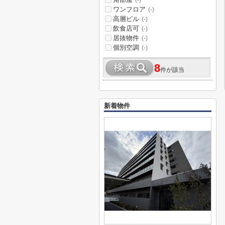
(-)
ワンフロア
(-)
高層ビル
(-)
飲食店可
(-)
居抜物件
(-)
個別空調
(-)
8
件が該当
新着物件