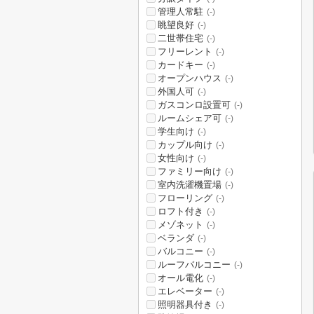
管理人常駐
(-)
眺望良好
(-)
二世帯住宅
(-)
フリーレント
(-)
カードキー
(-)
オープンハウス
(-)
外国人可
(-)
ガスコンロ設置可
(-)
ルームシェア可
(-)
学生向け
(-)
カップル向け
(-)
女性向け
(-)
ファミリー向け
(-)
室内洗濯機置場
(-)
フローリング
(-)
ロフト付き
(-)
メゾネット
(-)
ベランダ
(-)
バルコニー
(-)
ルーフバルコニー
(-)
オール電化
(-)
エレベーター
(-)
照明器具付き
(-)