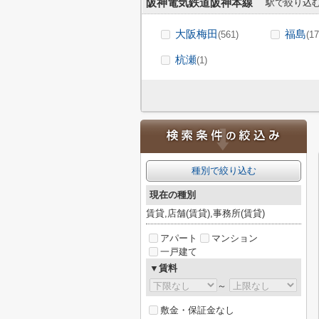
阪神電気鉄道阪神本線
駅で絞り込
大阪梅田
福島
(561)
(17
杭瀬
(1)
種別で絞り込む
現在の種別
賃貸,店舗(賃貸),事務所(賃貸)
アパート
マンション
一戸建て
▼賃料
～
敷金・保証金なし