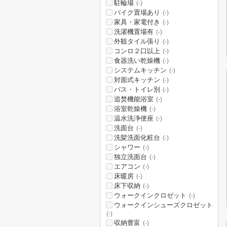
駐輪場
(-)
バイク置場あり
(-)
家具・家電付き
(-)
洗濯機置場有
(-)
外観タイル張り
(-)
コンロ２口以上
(-)
食器洗い乾燥機
(-)
システムキッチン
(-)
対面式キッチン
(-)
バス・トイレ別
(-)
追焚機能浴室
(-)
浴室乾燥機
(-)
温水洗浄便座
(-)
洗面台
(-)
洗髪洗面化粧台
(-)
シャワー
(-)
独立洗面台
(-)
エアコン
(-)
床暖房
(-)
床下収納
(-)
ウォークインクロゼット
(-)
ウォークインシューズクロゼット
(-)
収納豊富
(-)