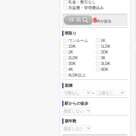
礼金・敷引なし
共益費・管理費込み
8
件が該当
間取り
ワンルーム
1K
1DK
1LDK
2K
2DK
2LDK
3K
3DK
3LDK
4K
4DK
4LDK以上
面積
～
駅からの徒歩
築年数