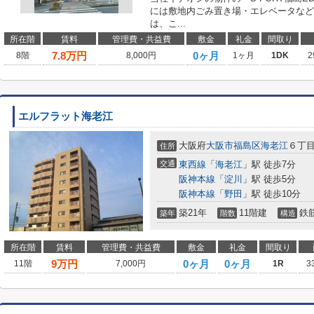
には敷地内ごみ置き場・エレベータなど
は、こ...
所在階
賃料
管理費・共益費
敷金
礼金
間取り
7.8
万円
0ヶ月
8階
8,000円
1ヶ月
1DK
2
エルフラット海老江
大阪府
大阪市福島区
海老江
６丁目
住所
交通
東西線
「
海老江
」駅 徒歩7分
阪神本線
「
淀川
」駅 徒歩5分
阪神本線
「
野田
」駅 徒歩10分
築21年
11階建
鉄
築年
階数
構造
所在階
賃料
管理費・共益費
敷金
礼金
間取り
9
万円
0ヶ月
0ヶ月
11階
7,000円
1R
3