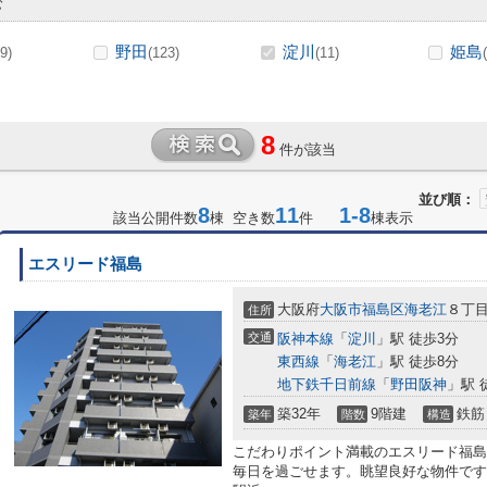
む
野田
淀川
姫島
9)
(123)
(11)
8
件が該当
並び順：
8
11
1-8
該当公開件数
棟 空き数
件
棟表示
エスリード福島
大阪府
大阪市福島区
海老江
８丁
住所
交通
阪神本線
「
淀川
」駅 徒歩3分
東西線
「
海老江
」駅 徒歩8分
地下鉄千日前線
「
野田阪神
」駅 
築32年
9階建
鉄筋
築年
階数
構造
こだわりポイント満載のエスリード福島
毎日を過ごせます。眺望良好な物件です