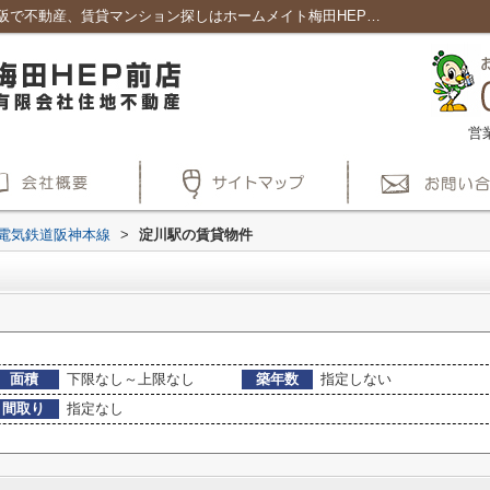
淀川駅の賃貸、店舗、事務所一覧｜賃貸大阪で不動産、賃貸マンション探しはホームメイト梅田HEP前店
営
電気鉄道阪神本線
>
淀川駅の賃貸物件
面積
下限なし～上限なし
築年数
指定しない
間取り
指定なし