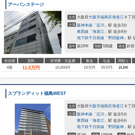
アーバンステージ
大阪府
大阪市福島区
海老江
８丁
住所
交通
阪神本線
「
淀川
」駅 徒歩3分
東西線
「
海老江
」駅 徒歩8分
地下鉄千日前線
「
野田阪神
」駅 
築28年
5階建
鉄骨
築年
階数
構造
所在階
賃料
管理費・共益費
敷金
礼金
間取り
11.5
万円
4階
10,000円
10万円
35万円
2LDK
スプランディット福島WEST
大阪府
大阪市福島区
海老江
８丁目1
住所
交通
阪神本線
「
淀川
」駅 徒歩5分
東西線
「
海老江
」駅 徒歩6分
地下鉄千日前線
「
野田阪神
」駅 
築2年
10階建
鉄筋