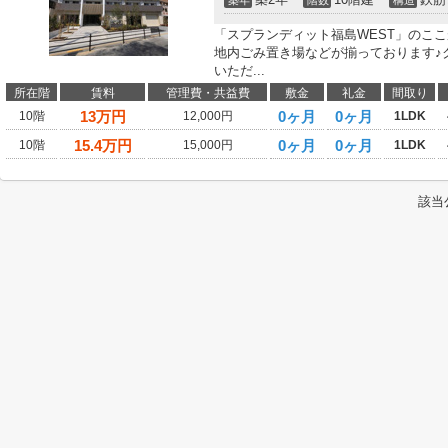
築年
階数
構造
「スプランディット福島WEST」のこ
地内ごみ置き場などが揃っております♪
いただ...
所在階
賃料
管理費・共益費
敷金
礼金
間取り
13
万円
0ヶ月
0ヶ月
10階
12,000円
1LDK
15.4
万円
0ヶ月
0ヶ月
10階
15,000円
1LDK
該当