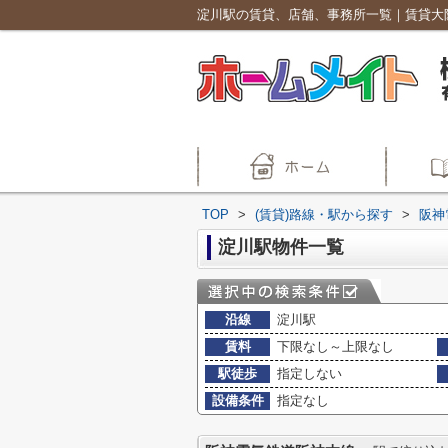
TOP
>
(賃貸)路線・駅から探す
>
阪神
淀川駅物件一覧
沿線
淀川駅
賃料
下限なし～上限なし
駅徒歩
指定しない
設備条件
指定なし