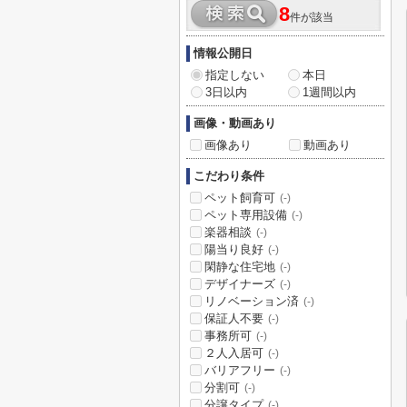
8
件が該当
情報公開日
指定しない
本日
3日以内
1週間以内
画像・動画あり
画像あり
動画あり
こだわり条件
ペット飼育可
(-)
ペット専用設備
(-)
楽器相談
(-)
陽当り良好
(-)
閑静な住宅地
(-)
デザイナーズ
(-)
リノベーション済
(-)
保証人不要
(-)
事務所可
(-)
２人入居可
(-)
バリアフリー
(-)
分割可
(-)
分譲タイプ
(-)