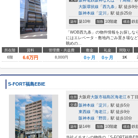
阪神電鉄阪神なんば
「
千鳥橋
」駅
大阪環状線
「
西九条
」駅 徒歩9分
阪神本線
「
淀川
」駅 徒歩25分
築10年
10階建
鉄
築年
階数
構造
「WOB西九条」の物件情報をお探しな
にはエレベータ・敷地内ごみ置き場など
眺めの...
所在階
賃料
管理費・共益費
敷金
礼金
間取り
6.6
万円
0ヶ月
0ヶ月
6階
8,000円
1K
S-FORT福島EBIE
大阪府
大阪市福島区
海老江
８丁目1
住所
交通
阪神本線
「
淀川
」駅 徒歩5分
東西線
「
海老江
」駅 徒歩9分
阪神本線
「
野田
」駅 徒歩10分
築14年
10階建
鉄
築年
階数
構造
当社イチオシの物件の「S-FORT福島E