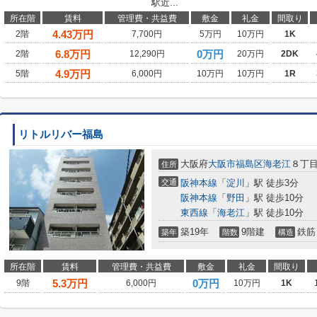
駅近...
所在階
賃料
管理費・共益費
敷金
礼金
間取り
4.43
万円
2階
7,700円
5万円
10万円
1K
6.8
万円
0万円
2階
12,290円
20万円
2DK
4.9
万円
5階
6,000円
10万円
10万円
1R
リトルリバー福島
大阪府
大阪市福島区
海老江
８丁目1
住所
交通
阪神本線
「
淀川
」駅 徒歩3分
阪神本線
「
野田
」駅 徒歩10分
東西線
「
海老江
」駅 徒歩10分
築19年
9階建
鉄筋
築年
階数
構造
所在階
賃料
管理費・共益費
敷金
礼金
間取り
5.3
万円
0万円
9階
6,000円
10万円
1K