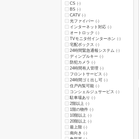
CS
(-)
BS
(-)
CATV
(-)
光ファイバー
(-)
インターネット対応
(-)
オートロック
(-)
TVモニタ付インターホン
(-)
宅配ボックス
(-)
24時間緊急通報システム
(-)
ディンプルキー
(-)
防犯カメラ
(-)
24時間有人管理
(-)
フロントサービス
(-)
24時間ゴミ出し可
(-)
住戸内覧可能
(-)
コンシェルジュサービス
(-)
駐車場あり
(-)
2階以上
(-)
1階の物件
(-)
10階以上
(-)
20階以上
(-)
最上階
(-)
南向き
(-)
角部屋