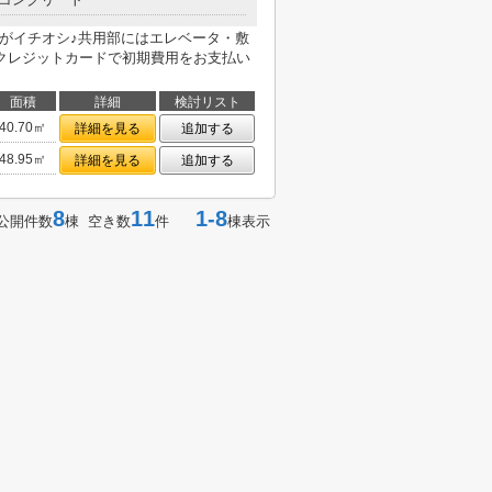
こがイチオシ♪共用部にはエレベータ・敷
クレジットカードで初期費用をお支払い
面積
詳細
検討リスト
40.70㎡
詳細を見る
追加する
48.95㎡
詳細を見る
追加する
8
11
1-8
公開件数
棟 空き数
件
棟表示