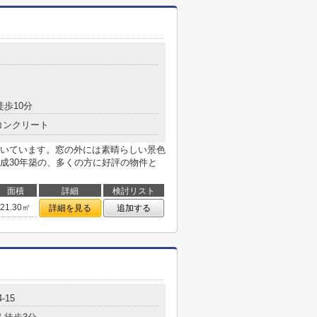
目
徒歩10分
コンクリート
いています。窓の外には素晴らしい景色
成30年築の、多くの方に好評の物件と
面積
詳細
検討リスト
21.30㎡
詳細を見る
追加する
-15