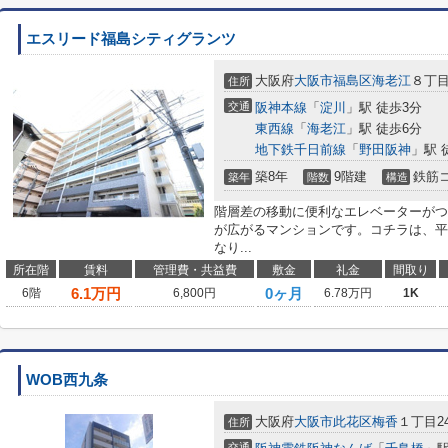
エスリード福島シティグランツ
大阪府
大阪市福島区
海老江
８丁
住所
交通
阪神本線
「
淀川
」駅 徒歩3分
東西線
「
海老江
」駅 徒歩6分
地下鉄千日前線
「
野田阪神
」駅 
築8年
9階建
鉄筋
築年
階数
構造
階層差の移動に便利なエレベーターがつ
が広がるマンションです。コチラは、平
なり...
所在階
賃料
管理費・共益費
敷金
礼金
間取り
6.1
万円
0ヶ月
6階
6,800円
6.78万円
1K
WOB西九条
大阪府
大阪市此花区
梅香
１丁目24
住所
交通