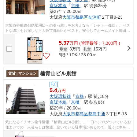
京阪本線
「
京橋
」駅 徒歩25分
築27年 / 28.00㎡
大阪府
大阪市都島区
友渕町
２丁目9-23
大阪市谷町線都島駅周辺への引っ越しをお考えなら「シャトー都島」。ベス
トな環境をお探しなら大阪市都島区がベスト。安心してホームメイト梅田Ｈ
ＥＰ前店 (有)住地不動産の0120-88-33...
5.37
万
円
(管理費等：7,300円 )
3万円
15万円
敷金
礼金
5階 / 1DK / 28.00㎡
楠青山ビル別館
賃貸 | マンション
礼0
5.4
万円
大阪環状線
「
京橋
」駅 徒歩8分
京阪本線
「
京橋
」駅 徒歩8分
築29年 / 20.00㎡
大阪府
大阪市都島区
都島中通
３丁目5-13
気になるイチオシ物件情報:「楠青山ビル別館」。一口コンロがついているお
住まいでの一人暮らしは快適。空いている駐車場があるので、近くに車を駐
車できます。鉄骨鉄筋コンクリートな...