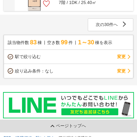
7階 / 1DK / 25.40㎡
次の30件へ
83
99
1～30
該当物件数
棟
空き数
件
棟を表示
駅で絞り込む
変更
変更
絞り込み条件：
なし
ページトップへ