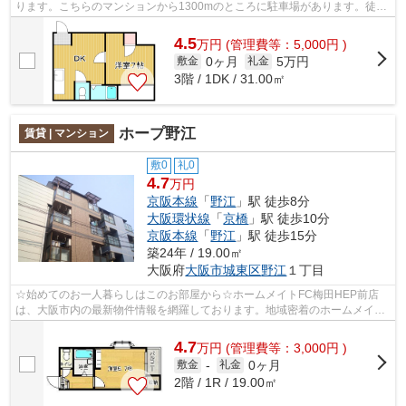
ります。こちらのマンションから1300mのところに駐車場があります。徒歩
1分で駅にアクセスできる物件です。地...
4.5
万
円
(管理費等：5,000円 )
0ヶ月
5万円
敷金
礼金
3階 / 1DK / 31.00㎡
ホープ野江
賃貸 | マンション
敷0
礼0
4.7
万円
京阪本線
「
野江
」駅 徒歩8分
大阪環状線
「
京橋
」駅 徒歩10分
京阪本線
「
野江
」駅 徒歩15分
築24年 / 19.00㎡
大阪府
大阪市城東区
野江
１丁目
☆始めてのお一人暮らしはこのお部屋から☆ホームメイトFC梅田HEP前店
は、大阪市内の最新物件情報を網羅しております。地域密着のホームメイト
FC梅田HEP前店だからできるお部屋探し品質...
4.7
万
円
(管理費等：3,000円 )
0ヶ月
敷金
-
礼金
2階 / 1R / 19.00㎡