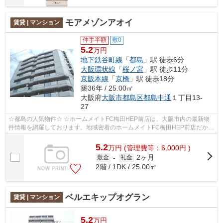
モアメゾンアオイ
賃貸 | マンション
仲手半額
敷0
5.2
万円
地下鉄谷町線
「
都島
」駅 徒歩6分
大阪環状線
「
桜ノ宮
」駅 徒歩11分
京阪本線
「
京橋
」駅 徒歩18分
築36年 / 25.00㎡
大阪府
大阪市都島区
都島中通
１丁目13-
27
☆都島の人気物件☆ ☆ホームメイトFC梅田HEP前店は、大阪市内の最新物
件情報を網羅しております。地域密着のホームメイトFC梅田HEP前店だから
できるお部屋探し品質であなたの理想のお部...
5.2
万
円
(管理費等：6,000円 )
2ヶ月
敷金
-
礼金
2階 / 1DK / 25.00㎡
ベルエキップオグラン
賃貸 | マンション
5.2
万円