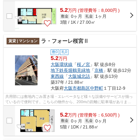
介。こちらの物件から出て150mに駐車...
5.2
万
円
(管理費等：8,000円 )
0ヶ月
1ヶ月
敷金
礼金
3階 / 1K / 27.00㎡
ラ・フォーレ桜宮Ⅱ
賃貸 | マンション
敷0
礼0
5.2
万円
大阪環状線
「
桜ノ宮
」駅 徒歩8分
地下鉄長堀鶴見緑地
「
京橋
」駅 徒歩12分
東西線
「
大阪城北詰
」駅 徒歩13分
築37年 / 21.88㎡
大阪府
大阪市都島区
中野町
１丁目12-9
共用部には敷地内ごみ置き場・エレベータなど様々な設備やサービスが揃っ
ているので便利です。こちらの物件から、200mの距離に駐車場がありま
す。高いニーズのある、駅徒歩8分の物件で...
5.2
万
円
(管理費等：6,500円 )
0ヶ月
0ヶ月
敷金
礼金
5階 / 1DK / 21.88㎡