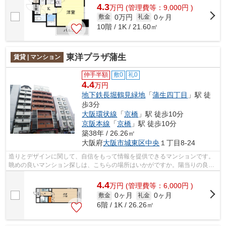
4.3
万
円
(管理費等：9,000円 )
0万円
0ヶ月
敷金
礼金
10階 / 1K / 21.60㎡
東洋プラザ蒲生
賃貸 | マンション
仲手半額
敷0
礼0
4.4
万円
地下鉄長堀鶴見緑地
「
蒲生四丁目
」駅 徒
歩3分
大阪環状線
「
京橋
」駅 徒歩10分
京阪本線
「
京橋
」駅 徒歩10分
築38年 / 26.26㎡
大阪府
大阪市城東区
中央
１丁目8-24
造りとデザインに関して、自信をもって情報を提供できるマンションです。
眺めの良いマンション探しは、こちらの場所はいかがですか。陽当りの良い
明るい環境が魅力の一押し物件となっ...
4.4
万
円
(管理費等：6,000円 )
0ヶ月
0ヶ月
敷金
礼金
6階 / 1K / 26.26㎡