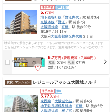
仲手半額
敷0
礼0
5.7
万円
地下鉄谷町線
「
野江内代
」駅 徒歩3分
京阪本線
「
野江
」駅 徒歩7分
大阪環状線
「
京橋
」駅 徒歩20分
築19年 / 26.18㎡
大阪府
大阪市都島区
内代町
２丁目
眺望良好で景色が楽しめます。こちらの物件にはエレベーターがあります。
こちらはマンションタイプになります。通風良好のマンションなのでいつで
も新鮮な空気を味わえます。当社スタ...
5.7
万
円
(管理費等：7,000円 )
0万円
0万円
敷金
礼金
2階 / 1K / 26.18㎡
レジュールアッシュ大阪城ノルド
賃貸 | マンション
仲手半額
敷0
5.773
万円
東西線
「
大阪城北詰
」駅 徒歩6分
地下鉄長堀鶴見緑地
「
京橋
」駅 徒歩6分
大阪環状線
「
桜ノ宮
」駅 徒歩8分