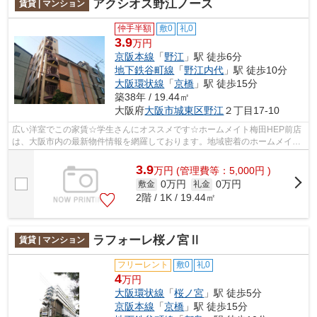
アクシオス野江ノース
賃貸 | マンション
仲手半額
敷0
礼0
3.9
万円
京阪本線
「
野江
」駅 徒歩6分
地下鉄谷町線
「
野江内代
」駅 徒歩10分
大阪環状線
「
京橋
」駅 徒歩15分
築38年 / 19.44㎡
大阪府
大阪市城東区
野江
２丁目17-10
広い洋室でこの家賃☆学生さんにオススメです☆ホームメイト梅田HEP前店
は、大阪市内の最新物件情報を網羅しております。地域密着のホームメイト
梅田HEP前店だからできるお部屋探し品質...
3.9
万
円
(管理費等：5,000円 )
0万円
0万円
敷金
礼金
2階 / 1K / 19.44㎡
ラフォーレ桜ノ宮Ⅱ
賃貸 | マンション
フリーレント
敷0
礼0
4
万円
大阪環状線
「
桜ノ宮
」駅 徒歩5分
京阪本線
「
京橋
」駅 徒歩15分