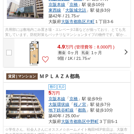
京阪本線
「
京橋
」駅 徒歩10分
東西線
「
大阪城北詰
」駅 徒歩3分
築42年 / 21.75㎡
大阪府
大阪市都島区
片町
１丁目3-6
共用部には敷地内ごみ置き場・エレベータ2基などが揃っており、とても充
実しています。防犯対策もバッチリなマンションタイプの物件です。駅から
徒歩10分に立地する物件です。風通しの...
4.9
万
円
(管理費等：8,000円 )
0ヶ月
1ヶ月
敷金
礼金
9階 / 1K / 21.75㎡
ＭＰＬＡＺＡ都島
賃貸 | マンション
敷0
礼0
5
万円
京阪本線
「
京橋
」駅 徒歩9分
大阪環状線
「
桜ノ宮
」駅 徒歩7分
地下鉄谷町線
「
都島
」駅 徒歩10分
築40年 / 25.00㎡
大阪府
大阪市都島区
中野町
３丁目5-1
☆学生さん、社会人さんにオススメ☆ホームメイト梅田HEP前店は、大阪市