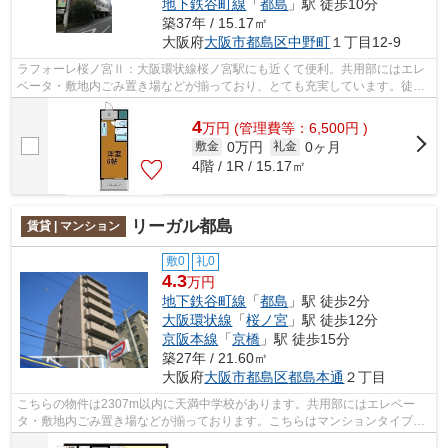
地下鉄谷町線
「
都島
」駅 徒歩10分
築37年 / 15.17㎡
大阪府
大阪市都島区
中野町
１丁目12-9
ラフォーレ桜ノ宮Ⅱ：大阪環状線桜ノ宮駅にも近くて便利。共用部にはエレ
ベータ・敷地内ごみ置き場などが揃っており、とても充実しています。徒歩
5分で駅にアクセス可能な、魅力的な駅...
4
万
円
(管理費等：6,500円 )
0万円
0ヶ月
敷金
礼金
4階 / 1R / 15.17㎡
リーガル都島
賃貸 | マンション
敷0
礼0
4.3
万円
地下鉄谷町線
「
都島
」駅 徒歩2分
大阪環状線
「
桜ノ宮
」駅 徒歩12分
京阪本線
「
京橋
」駅 徒歩15分
築27年 / 21.60㎡
大阪府
大阪市都島区
都島本通
２丁目
こちらの物件は2307m以内に天満中学校があります。共用部にはエレベー
タ・敷地内ごみ置き場などが揃っております。こちらはマンションタイプに
なります。周辺には、徒歩2分で利用でき...