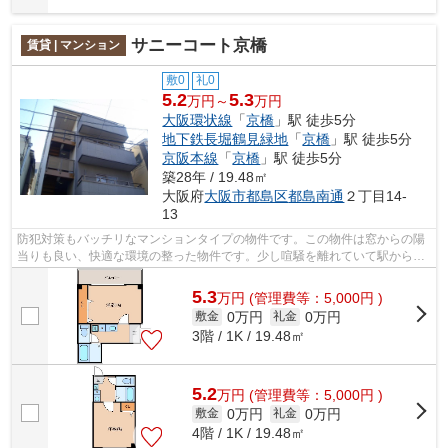
サニーコート京橋
賃貸 | マンション
敷0
礼0
5.2
5.3
万円～
万円
大阪環状線
「
京橋
」駅 徒歩5分
地下鉄長堀鶴見緑地
「
京橋
」駅 徒歩5分
京阪本線
「
京橋
」駅 徒歩5分
築28年 / 19.48㎡
大阪府
大阪市都島区
都島南通
２丁目14-
13
防犯対策もバッチリなマンションタイプの物件です。この物件は窓からの陽
当りも良い、快適な環境の整った物件です。少し喧騒を離れていて駅から徒
歩5分という駅近な物件はいかがですか...
5.3
万
円
(管理費等：5,000円 )
0万円
0万円
敷金
礼金
3階 / 1K / 19.48㎡
5.2
万
円
(管理費等：5,000円 )
0万円
0万円
敷金
礼金
4階 / 1K / 19.48㎡