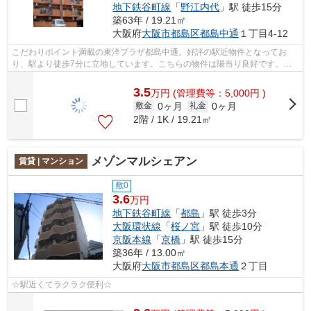
地下鉄谷町線
「
野江内代
」駅 徒歩15分
築63年 / 19.21㎡
大阪府
大阪市都島区
都島中通
１丁目4-12
こだわりポイント満載の東洋プラザ都島中通。好評の駅近物件となってお
り、駅より徒歩7分に立地しています。こちらの物件は陽当り良好です。造
りとデザインに関して、自信をもって情報...
3.5
万
円
(管理費等：5,000円 )
0ヶ月
0ヶ月
敷金
礼金
2階 / 1K / 19.21㎡
メゾンマルシェアン
賃貸 | マンション
敷0
3.6
万円
地下鉄谷町線
「
都島
」駅 徒歩3分
大阪環状線
「
桜ノ宮
」駅 徒歩10分
京阪本線
「
京橋
」駅 徒歩15分
築36年 / 13.00㎡
大阪府
大阪市都島区
都島本通
２丁目
☆駅近くてラクラク便利☆