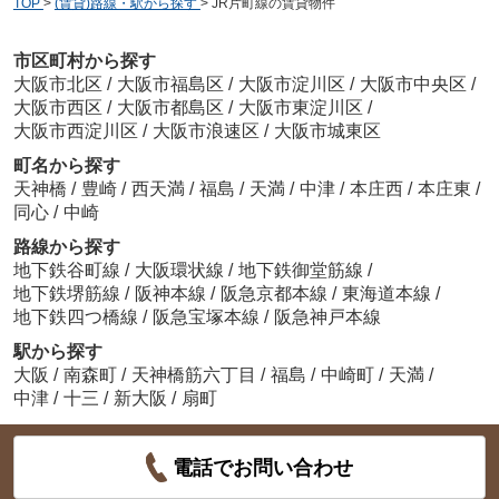
TOP
>
(賃貸)路線・駅から探す
>
JR片町線の賃貸物件
市区町村から探す
大阪市北区
/
大阪市福島区
/
大阪市淀川区
/
大阪市中央区
/
大阪市西区
/
大阪市都島区
/
大阪市東淀川区
/
大阪市西淀川区
/
大阪市浪速区
/
大阪市城東区
町名から探す
天神橋
/
豊崎
/
西天満
/
福島
/
天満
/
中津
/
本庄西
/
本庄東
/
同心
/
中崎
路線から探す
地下鉄谷町線
/
大阪環状線
/
地下鉄御堂筋線
/
地下鉄堺筋線
/
阪神本線
/
阪急京都本線
/
東海道本線
/
地下鉄四つ橋線
/
阪急宝塚本線
/
阪急神戸本線
駅から探す
大阪
/
南森町
/
天神橋筋六丁目
/
福島
/
中崎町
/
天満
/
中津
/
十三
/
新大阪
/
扇町
電話でお問い合わせ