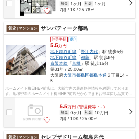
1ヶ月
1ヶ月
敷金
礼金
7階 / 1K / 25.76㎡
サンパティーク都島
賃貸 | マンション
仲手半額
敷0
5.5
万円
地下鉄谷町線
「
野江内代
」駅 徒歩5分
地下鉄谷町線
「
都島
」駅 徒歩8分
京阪本線
「
京橋
」駅 徒歩15分
築31年 / 25.00㎡
大阪府
大阪市都島区
都島本通
５丁目14－
5
ホームメイト梅田HEP前店は、大阪市内の最新物件情報を網羅しておりま
す。地域密着のホームメイト梅田HEP前店だからできるお部屋探し品質であ
なたの理想のお部屋一緒に探しましょう♪お...
5.5
万
円
(管理費等：- )
0ヶ月
10万円
敷金
礼金
2階 / 1DK / 25.00㎡
セレブザドリーム都島内代
賃貸 | マンション