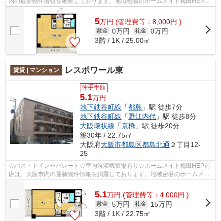
内の最新物件情報を網羅しております。地域密着のホームメイト梅田HEP前
店だからできるお部屋探し品質であなたの...
5
万
円
(管理費等：8,000円 )
0万円
0万円
敷金
礼金
3階 / 1K / 25.00㎡
レスポワール東
賃貸 | マンション
仲手半額
5.1
万円
地下鉄谷町線
「
都島
」駅 徒歩7分
地下鉄谷町線
「
野江内代
」駅 徒歩8分
大阪環状線
「
京橋
」駅 徒歩20分
築30年 / 22.75㎡
大阪府
大阪市都島区
都島北通
２丁目12-
25
☆バス・トイレセパレート☆室内洗濯機置場有り☆ホームメイト梅田HEP前
店は、大阪市内の最新物件情報を網羅しております。地域密着のホームメイ
ト梅田HEP前店だからできるお部屋探し品質...
5.1
万
円
(管理費等：4,000円 )
5万円
15万円
敷金
礼金
3階 / 1K / 22.75㎡