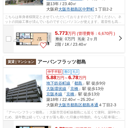
築13年 / 23.40㎡
大阪府
大阪市都島区
中野町
１丁目2-2
こちらは単身者様限定とさせていただいておりますのでご了承ください。ネ
ットの回線工事が済んでいるのですぐにパソコンが使えます。遮音性も高い
RC構造の物件。幅広い層の方に好評の...
5.773
万
円
(管理費等：6,670円 )
0万円
2ヶ月
敷金
礼金
2階 / 1K / 23.40㎡
アーバンフラッツ都島
賃貸 | マンション
仲手半額
敷0
礼0
5.88
6.78
万円～
万円
地下鉄谷町線
「
都島
」駅 徒歩9分
大阪環状線
「
京橋
」駅 徒歩13分
京阪本線
「
京橋
」駅 徒歩13分
築18年 / 22.40㎡～25.20㎡
大阪府
大阪市都島区
都島本通
４丁目2-3
『アーバンフラッツ都島』：大阪市営谷町線都島にも近くて便利。築9年の
ため、築年数は経っていますが落ち着いた印象が特徴的。今なら駐車場に空
きあり。住み心地の良いこの物件は、月...