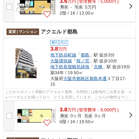
3.6
万
円
(管理費等：5,000円 )
5万円
敷金
-
礼金
2階 / 1K / 13.00㎡
アクエルド都島
賃貸 | マンション
敷0
礼0
3.8
万円
地下鉄谷町線
「
都島
」駅 徒歩3分
大阪環状線
「
桜ノ宮
」駅 徒歩10分
地下鉄長堀鶴見緑地
「
京橋
」駅 徒歩19分
築34年 / 19.50㎡
大阪府
大阪市都島区
都島本通
３丁目17-
15
こだわりポイント満載のアクエルド都島。共用部には敷地内ごみ置き場・エ
レベータなどが揃っており、とても充実しています。こちらの物件はマンシ
ョンです。アレルギー予防に適した、...
3.8
万
円
(管理費等：8,000円 )
0ヶ月
0ヶ月
敷金
礼金
6階 / 1K / 19.50㎡