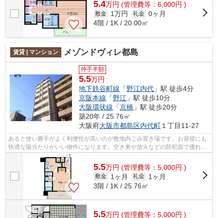
5.4
万
円
(管理費等：6,000円 )
1万円
0ヶ月
敷金
礼金
4階 / 1K / 20.00㎡
メゾンドヴィレ都島
賃貸 | マンション
仲手半額
5.5
万円
地下鉄谷町線
「
野江内代
」駅 徒歩4分
京阪本線
「
野江
」駅 徒歩10分
大阪環状線
「
京橋
」駅 徒歩20分
築20年 / 25.76㎡
大阪府
大阪市都島区
内代町
１丁目11-27
あると使い勝手がよく利便性が高いのが敷地内ごみ置き場です。お昼寝にも
快適な陽当たりがいい物件になります。空き巣や放火などの防犯面で優れて
いるマンションタイプの物件です。こ...
5.5
万
円
(管理費等：5,000円 )
1ヶ月
1ヶ月
敷金
礼金
3階 / 1K / 25.76㎡
5.5
万
円
(管理費等：5,000円 )