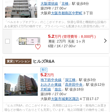
大阪環状線
「
京橋
」駅 徒歩8分
築29年 / 27.00㎡
大阪府
大阪市都島区
中野町
３丁目
「ベルエキップオグラン」のここがイチオシ。快適な環境と機能的な設備の
ある家賃5.2万円の物件です。プライバシーにも配慮された防音性の高いマン
ションタイプ。フローリング張りの、...
5.2
万
円
(管理費等：8,000円 )
2万円
1ヶ月
敷金
礼金
6階 / 1K / 27.00㎡
ヒルズR&A
賃貸 | マンション
敷0
5.2
万円
地下鉄中央線
「
深江橋
」駅 徒歩3分
おおさか東線
「
高井田中央
」駅 徒歩12分
片町線
「
放出
」駅 徒歩18分
築18年 / 27.00㎡
大阪府
大阪市城東区
諏訪
４丁目17-17
「ヒルズR&A」のここがイチオシ。共用部にはエレベータ・敷地内ごみ置き
場などが備わっておりとても充実しています。地上10階建ての物件をご紹