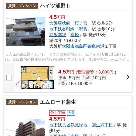
ハイツ浦野Ⅱ
賃貸 | マンション
4.5
万円
大阪環状線
「
桜ノ宮
」駅 徒歩5分
地下鉄谷町線
「
都島
」駅 徒歩10分
京阪本線
「
京橋
」駅 徒歩15分
築20年 / 19.00㎡
大阪府
大阪市都島区
都島南通
１丁目
☆人気の都島区☆セパレートでこのお値段☆ホームメイトFC梅田HEP前店
は、大阪市内の最新物件情報を網羅しております。地域密着のホームメイト
FC梅田HEP前店だからできるお部屋探し品質で...
4.5
万
円
(管理費等：3,000円 )
5万円
10万円
敷金
礼金
2階 / 1K / 19.00㎡
エムロード蒲生
賃貸 | マンション
仲手半額
敷0
4.5
万円
地下鉄長堀鶴見緑地
「
蒲生四丁目
」駅 徒
歩1分