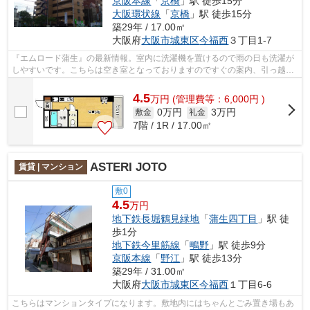
京阪本線
「
京橋
」駅 徒歩15分
大阪環状線
「
京橋
」駅 徒歩15分
築29年 / 17.00㎡
大阪府
大阪市城東区
今福西
３丁目1-7
『エムロード蒲生』の最新情報。室内に洗濯機を置けるので雨の日も洗濯が
しやすいです。こちらは空き室となっておりますのですぐの案内、引っ越し
も可能です。当社が自信をもっておス...
4.5
万
円
(管理費等：6,000円 )
0万円
3万円
敷金
礼金
7階 / 1R / 17.00㎡
ASTERI JOTO
賃貸 | マンション
敷0
4.5
万円
地下鉄長堀鶴見緑地
「
蒲生四丁目
」駅 徒
歩1分
地下鉄今里筋線
「
鴫野
」駅 徒歩9分
京阪本線
「
野江
」駅 徒歩13分
築29年 / 31.00㎡
大阪府
大阪市城東区
今福西
１丁目6-6
こちらはマンションタイプになります。敷地内にはちゃんとごみ置き場もあ