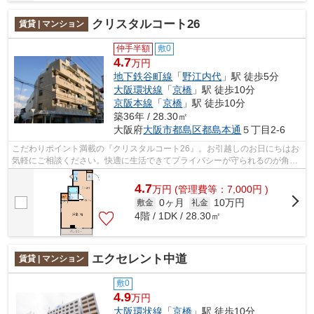
クリスタルコート26
賃貸 | マンション
仲手半額
敷0
4.7
万円
地下鉄谷町線
「
野江内代
」駅 徒歩5分
大阪環状線
「
京橋
」駅 徒歩10分
京阪本線
「
京橋
」駅 徒歩10分
築36年 / 28.30㎡
大阪府
大阪市都島区
都島本通
５丁目2-6
こだわりポイント満載の『クリスタルコート26』。お引越しのお日にちはお
気軽にご相談ください。快適に生活できてプライバシーが守られるのが角部
屋です。コンクリート躯体で隙間がな...
4.7
万
円
(管理費等：7,000円 )
0ヶ月
10万円
敷金
礼金
4階 / 1DK / 28.30㎡
エクセレント中道
賃貸 | マンション
敷0
4.9
万円
大阪環状線
「
京橋
」駅 徒歩10分