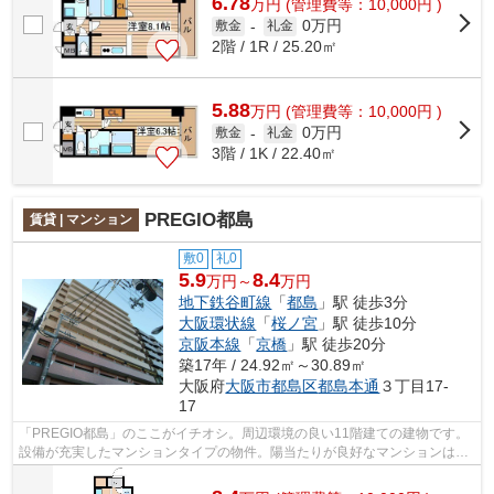
6.78
万
円
(管理費等：10,000円 )
0万円
敷金
-
礼金
2階 / 1R / 25.20㎡
5.88
万
円
(管理費等：10,000円 )
0万円
敷金
-
礼金
3階 / 1K / 22.40㎡
PREGIO都島
賃貸 | マンション
敷0
礼0
5.9
8.4
万円～
万円
地下鉄谷町線
「
都島
」駅 徒歩3分
大阪環状線
「
桜ノ宮
」駅 徒歩10分
京阪本線
「
京橋
」駅 徒歩20分
築17年 / 24.92㎡～30.89㎡
大阪府
大阪市都島区
都島本通
３丁目17-
17
「PREGIO都島」のここがイチオシ。周辺環境の良い11階建ての建物です。
設備が充実したマンションタイプの物件。陽当たりが良好なマンションは梅
雨時期の湿気もたまりにくい条件となっ...