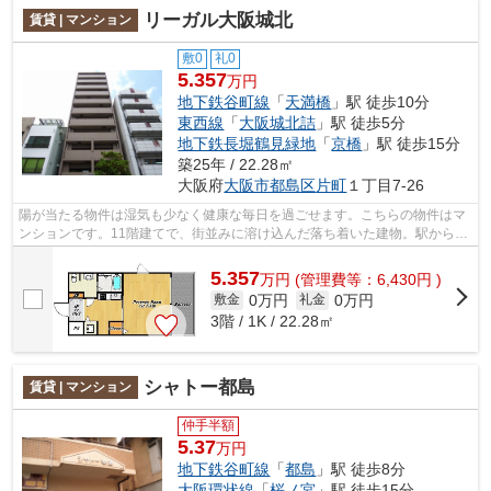
リーガル大阪城北
賃貸 | マンション
敷0
礼0
5.357
万円
地下鉄谷町線
「
天満橋
」駅 徒歩10分
東西線
「
大阪城北詰
」駅 徒歩5分
地下鉄長堀鶴見緑地
「
京橋
」駅 徒歩15分
築25年 / 22.28㎡
大阪府
大阪市都島区
片町
１丁目7-26
陽が当たる物件は湿気も少なく健康な毎日を過ごせます。こちらの物件はマ
ンションです。11階建てで、街並みに溶け込んだ落ち着いた建物。駅から徒
歩10分の位置にある物件なので、アク...
5.357
万
円
(管理費等：6,430円 )
0万円
0万円
敷金
礼金
3階 / 1K / 22.28㎡
シャトー都島
賃貸 | マンション
仲手半額
5.37
万円
地下鉄谷町線
「
都島
」駅 徒歩8分
大阪環状線
「
桜ノ宮
」駅 徒歩15分