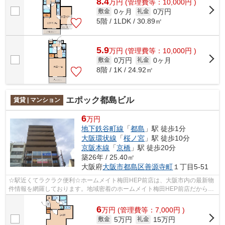
8.4
万
円
(管理費等：10,000円 )
0ヶ月
0万円
敷金
礼金
5階 / 1LDK / 30.89㎡
5.9
万
円
(管理費等：10,000円 )
0万円
0ヶ月
敷金
礼金
8階 / 1K / 24.92㎡
エポック都島ビル
賃貸 | マンション
6
万円
地下鉄谷町線
「
都島
」駅 徒歩1分
大阪環状線
「
桜ノ宮
」駅 徒歩10分
京阪本線
「
京橋
」駅 徒歩20分
築26年 / 25.40㎡
大阪府
大阪市都島区
善源寺町
１丁目5-51
☆駅近くてラクラク便利☆ホームメイト梅田HEP前店は、大阪市内の最新物
件情報を網羅しております。地域密着のホームメイト梅田HEP前店だからで
きるお部屋探し品質であなたの理想のお部...
6
万
円
(管理費等：7,000円 )
5万円
15万円
敷金
礼金