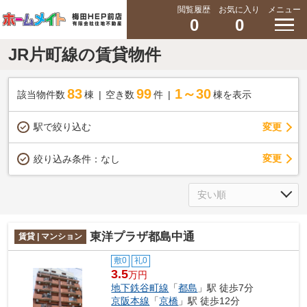
閲覧履歴
お気に入り
メニュー
0
0
JR片町線の賃貸物件
83
99
1～30
該当物件数
棟
空き数
件
棟を表示
駅で絞り込む
変更
変更
絞り込み条件：
なし
東洋プラザ都島中通
賃貸 | マンション
敷0
礼0
3.5
万円
地下鉄谷町線
「
都島
」駅 徒歩7分
京阪本線
「
京橋
」駅 徒歩12分