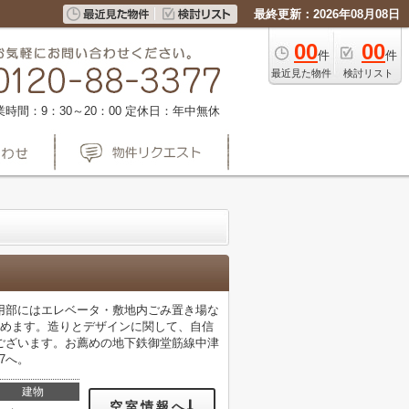
最終更新：2026年08月08日
00
00
件
件
最近見た物件
検討リスト
業時間：9：30～20：00
定休日：年中無休
用部にはエレベータ・敷地内ごみ置き場な
しめます。造りとデザインに関して、自信
ございます。お薦めの地下鉄御堂筋線中津
7へ。
建物
空室情報へ