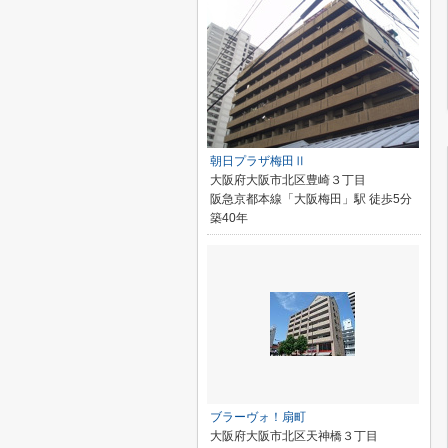
朝日プラザ梅田Ⅱ
大阪府大阪市北区豊崎３丁目
阪急京都本線「大阪梅田」駅 徒歩5分
築40年
ブラーヴォ！扇町
大阪府大阪市北区天神橋３丁目