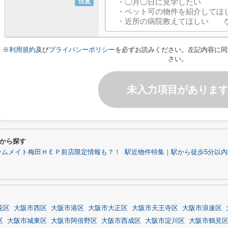
任意
※
利用規約
及び
プライバシーポリシー
を必ずお読みください。左記内容に同
さい。
未入力項目がありま
から探す
ームメイト梅田ＨＥＰ前店限定情報も？！
駅近物件特集｜駅から徒歩5分以
花区
大阪市西区
大阪市港区
大阪市大正区
大阪市天王寺区
大阪市浪速区
区
大阪市城東区
大阪市阿倍野区
大阪市西成区
大阪市淀川区
大阪市鶴見