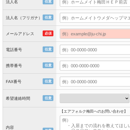
法人名
任意
法人名（フリガナ）
任意
メールアドレス
必須
電話番号
任意
携帯番号
任意
FAX番号
任意
希望連絡時間
任意
【エアフォルク梅田へのお問い合わせ】
内容