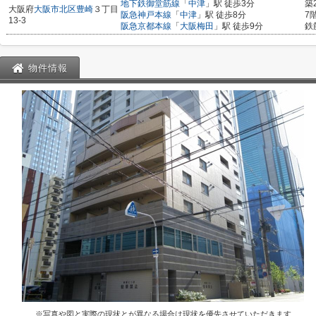
地下鉄御堂筋線
「
中津
」駅 徒歩3分
築
大阪府
大阪市北区
豊崎
３丁目
阪急神戸本線
「
中津
」駅 徒歩8分
7
13-3
阪急京都本線
「
大阪梅田
」駅 徒歩9分
鉄
物件情報
※写真や図と実際の現状とが異なる場合は現状を優先させていただきます