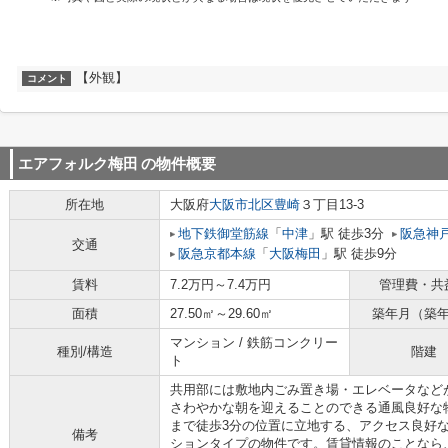
【外観】
コメント
エアフォルク梅田
の物件概要
所在地
大阪府
大阪市北区
豊崎
３丁目13-3
地下鉄御堂筋線
「
中津
」駅 徒歩3分
阪急神
交通
阪急京都本線
「
大阪梅田
」駅 徒歩9分
賃料
7.2万円～7.4万円
管理費・共
面積
27.50㎡～29.60㎡
築年月（築
マンション / 鉄筋コンクリー
種別/構造
階建
ト
共用部には敷地内ごみ置き場・エレベータなど
さわやかな朝を迎えることのできる通風良好な
まで徒歩3分の位置に立地する、アクセス良好
備考
ションタイプの物件です。賃貸情報のことなら