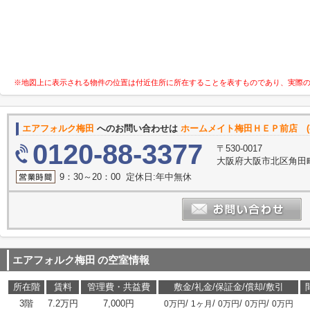
※地図上に表示される物件の位置は付近住所に所在することを表すものであり、実際
エアフォルク梅田
へのお問い合わせは
ホームメイト梅田ＨＥＰ前店 (
0120-88-3377
〒530-0017
大阪府大阪市北区角田町
9：30～20：00 定休日:年中無休
エアフォルク梅田
の空室情報
所在階
賃料
管理費・共益費
敷金/礼金/保証金/償却/敷引
3階
7.2万円
7,000円
/
/
/
/
0万円
1ヶ月
0万円
0万円
0万円