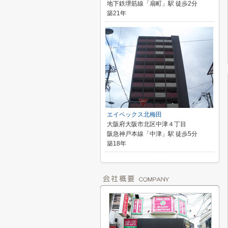
地下鉄堺筋線「扇町」駅 徒歩2分
築21年
エイペックス北梅田
大阪府大阪市北区中津４丁目
阪急神戸本線「中津」駅 徒歩5分
築18年