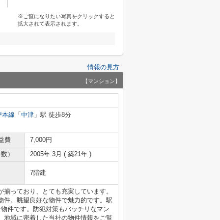
※ご覧になりたい写真をクリックすると
拡大されて表示されます。
情報の見方
【マンション】
戸本線
「
中津
」駅 徒歩8分
益費
7,000円
年数）
2005年 3月 ( 築21年 )
7階建
が揃っており、とても充実しています。
物件。眺望良好な物件で魅力的です。駅
な物件です。防犯対策もバッチリなマン
、地域に密着した当社の物件情報をご覧