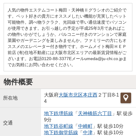
人気の物件エステムコート梅田・天神橋Ⅱグラシオのご紹介で
す。ペット好きの貴方にオススメしたい機能が充実したペット
可能物件。調べ物ラクラク、光回線で早い通信速度でパソコン
が使用できます。お引っ越しの予定が平成25年3月であればこ
の物件いかがでしょうか。バルコニー付きのマンションで家庭
菜園やガーデニングを楽しみませんか。ファミリーの方にもオ
ススメのエレベーター付き物件です。ホームメイト梅田ＨＥＰ
前店 (有)住地不動産には大阪市北区エリアの最新賃貸情報がご
ざいます。お電話0120-88-3377Eメールumeda@ju-chi.co.jpま
でお気軽にお問い合わせください。
物件概要
大阪府
大阪市北区
本庄西
２丁目8-1
所在地
4
地下鉄堺筋線
「
天神橋筋六丁目
」駅 徒歩
9分
交通
地下鉄谷町線
「
中崎町
」駅 徒歩10分
地下鉄御堂筋線
「
中津
」駅 徒歩10分