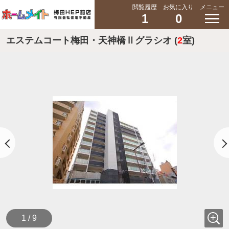
閲覧履歴
お気に入り
メニュー
1
0
エステムコート梅田・天神橋Ⅱグラシオ (
2
室)
1 / 9