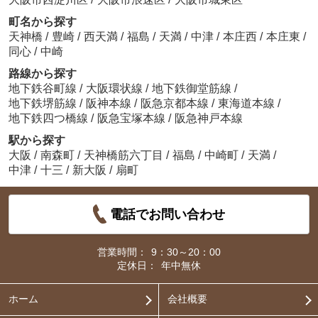
町名から探す
天神橋
/
豊崎
/
西天満
/
福島
/
天満
/
中津
/
本庄西
/
本庄東
/
同心
/
中崎
路線から探す
地下鉄谷町線
/
大阪環状線
/
地下鉄御堂筋線
/
地下鉄堺筋線
/
阪神本線
/
阪急京都本線
/
東海道本線
/
地下鉄四つ橋線
/
阪急宝塚本線
/
阪急神戸本線
駅から探す
大阪
/
南森町
/
天神橋筋六丁目
/
福島
/
中崎町
/
天満
/
中津
/
十三
/
新大阪
/
扇町
電話でお問い合わせ
営業時間：
9：30～20：00
定休日：
年中無休
ホーム
会社概要