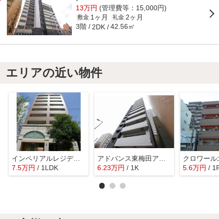
13万円
(管理費等：15,000円)
1ヶ月
2ヶ月
敷金
礼金
3階
42.56㎡
2DK
エリアの近い物件
インペリアルレジデンス
アドバンス東梅田アクシス
クロワール
7.5
万
円
/ 1LDK
6.23
万
円
/ 1K
5.6
万
円
/ 1