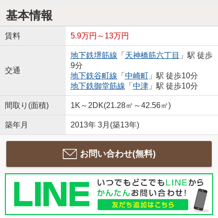
基本情報
賃料
5.9万円～13万円
地下鉄堺筋線
「
天神橋筋六丁目
」駅 徒歩
9分
交通
地下鉄谷町線
「
中崎町
」駅 徒歩10分
地下鉄御堂筋線
「
中津
」駅 徒歩10分
間取り(面積)
1K～2DK(21.28㎡～42.56㎡)
築年月
2013年 3月(築13年)
お問い合わせ(無料)