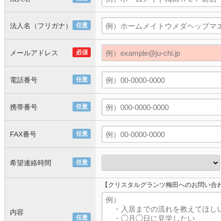
法人名（フリガナ）
任意
メールアドレス
必須
電話番号
任意
携帯番号
任意
FAX番号
任意
希望連絡時間
任意
【クリスタルグランツ梅田へのお問い合
内容
任意