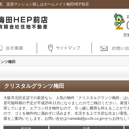
産、賃貸マンション探しはホームメイト梅田HEP前店
営
ランツ梅田
クリスタルグランツ梅田
大阪市北区近辺での新居なら、人気の物件「クリスタルグランツ梅田」は
居可能時期の予定が平成25年11月になりましたのでご検討ください。家賃7
実しています。エアコン付き物件なので、引っ越し費用も抑えることができ
ので、ゴミを物件内に溜めずに済みます。生活する上で大切な住まい環境
屋をご案内いたします。お問い合せは<umeda@ju-chi.co.jp>からお待ち
所在地
交通