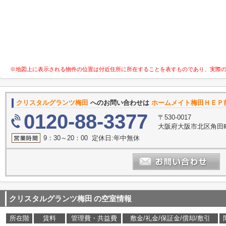
※地図上に表示される物件の位置は付近住所に所在することを表すものであり、実際
クリスタルグランツ梅田
へのお問い合わせは
ホームメイト梅田ＨＥＰ前
0120-88-3377
〒530-0017
大阪府大阪市北区角田町
9：30～20：00 定休日:年中無休
クリスタルグランツ梅田
の空室情報
所在階
賃料
管理費・共益費
敷金/礼金/保証金/償却/敷引