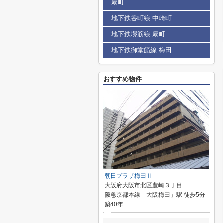
扇町
地下鉄谷町線 中崎町
地下鉄堺筋線 扇町
地下鉄御堂筋線 梅田
おすすめ物件
朝日プラザ梅田Ⅱ
大阪府大阪市北区豊崎３丁目
阪急京都本線「大阪梅田」駅 徒歩5分
築40年