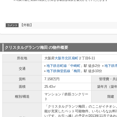
【外観】
コメント
クリスタルグランツ梅田
の物件概要
所在地
大阪府
大阪市北区
扇町
２丁目6-11
地下鉄谷町線
「
中崎町
」駅 徒歩2分
地下鉄
交通
地下鉄御堂筋線
「
梅田
」駅 徒歩10分
賃料
7.158万円
管理費・共
面積
25.43㎡
築年月（築
マンション / 鉄筋コンクリー
種別/構造
階建
ト
「クリスタルグランツ梅田」のここがイチオシ
能が充実したペット可能物件。いろいろなお料
いです。お引っ越しの予定が2013年11月で