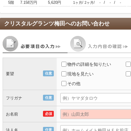
5階
7.158万円
5,620円
/
/
/
/
1ヶ月
2ヶ月
-
-
-
クリスタルグランツ梅田
へのお問い合わせ
物件の詳細を知りたい
要望
任意
現地を見たい
その他
フリガナ
任意
お名前
必須
法人名
任意