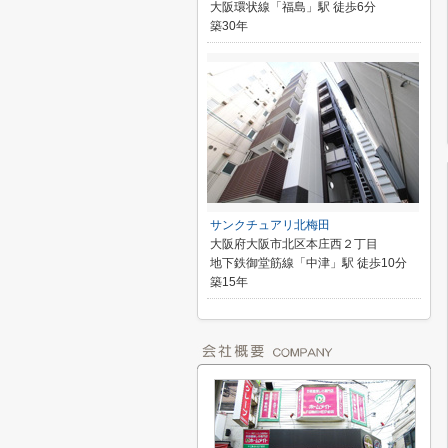
大阪環状線「福島」駅 徒歩6分
築30年
サンクチュアリ北梅田
大阪府大阪市北区本庄西２丁目
地下鉄御堂筋線「中津」駅 徒歩10分
築15年