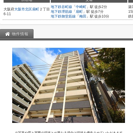
地下鉄谷町線
「
中崎町
」駅 徒歩2分
築
大阪府
大阪市北区
扇町
２丁目
地下鉄堺筋線
「
扇町
」駅 徒歩7分
1
6-11
地下鉄御堂筋線
「
梅田
」駅 徒歩10分
鉄
物件情報
※写真や図と実際の現状とが異なる場合は現状を優先させていただきます