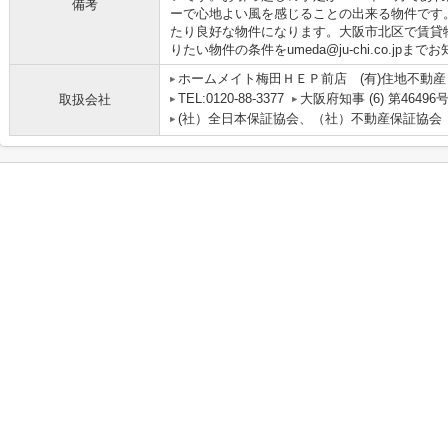
備考
ーで心地よい風を感じることの出来る物件です
たり良好な物件になります。大阪市北区で賃貸
りたい物件の条件をumeda@ju-chi.co.jpま
ホームメイト梅田ＨＥＰ前店 (有)住地不動産
TEL:0120-88-3377
大阪府知事 (6) 第46496
取扱会社
(社）全日本保証協会、（社）不動産保証協会