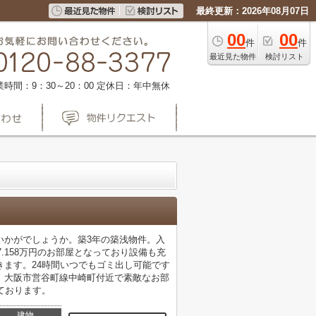
最終更新：2026年08月07日
00
00
件
件
最近見た物件
検討リスト
業時間：9：30～20：00
定休日：年中無休
いかがでしょうか。築3年の築浅物件。入
.158万円のお部屋となっており設備も充
ます。24時間いつでもゴミ出し可能です
。大阪市営谷町線中崎町付近で素敵なお部
しております。
建物