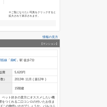
※ご覧になりたい写真をクリックすると
拡大されて表示されます。
情報の見方
【マンション】
堺筋線
「
扇町
」駅 徒歩7分
益費
5,620円
年数）
2013年 11月 ( 築12年 )
15階建
。ペット好きの貴方にオススメしたい機
理をつくれる二口コンロの付いたお住ま
あればこの物件いかがでしょうか。バルコニ