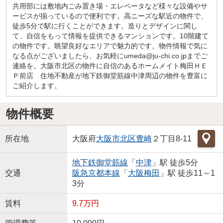
共用部には敷地内ごみ置き場・エレベータなど様々な設備やサ
ービスが揃っているので便利です。高ニーズな駅近の物件で、
徒歩5分で駅に行くことができます。造りとデザインに関し
て、自信をもって情報を提供できるマンションです。10階建て
の物件です。眺望良好なエリアで魅力的です。物件情報で気に
なる点がございましたら、お気軽にumeda@ju-chi.co.jpまでご
連絡を。大阪市北区の物件に自信のあるホームメイト梅田ＨＥ
Ｐ前店 住地不動産が地下鉄御堂筋線中津周辺の物件を豊富に
ご紹介します。
物件概要
所在地
大阪府
大阪市北区
豊崎
２丁目8-11
地下鉄御堂筋線
「
中津
」駅 徒歩5分
交通
阪急京都本線
「
大阪梅田
」駅 徒歩11～1
3分
賃料
9.7万円