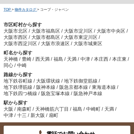
TOP
>
物件カタログ
>
コープ・ジャペン
市区町村から探す
大阪市北区
/
大阪市福島区
/
大阪市淀川区
/
大阪市中央区
/
大阪市西区
/
大阪市都島区
/
大阪市東淀川区
/
大阪市西淀川区
/
大阪市浪速区
/
大阪市城東区
町名から探す
天神橋
/
豊崎
/
西天満
/
福島
/
天満
/
中津
/
本庄西
/
本庄東
/
同心
/
中崎
路線から探す
地下鉄谷町線
/
大阪環状線
/
地下鉄御堂筋線
/
地下鉄堺筋線
/
阪神本線
/
阪急京都本線
/
東海道本線
/
地下鉄四つ橋線
/
阪急宝塚本線
/
阪急神戸本線
駅から探す
大阪
/
南森町
/
天神橋筋六丁目
/
福島
/
中崎町
/
天満
/
中津
/
十三
/
新大阪
/
扇町