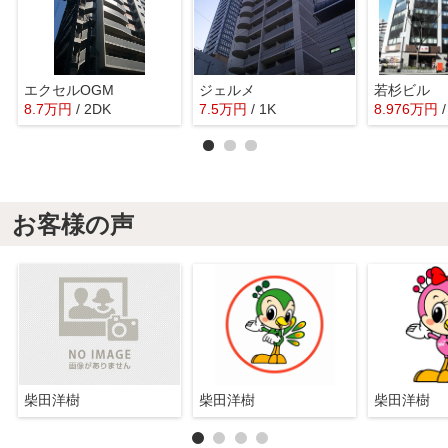
エクセルOGM
ジェルメ
若杉ビル
8.7
万
円
/ 2DK
7.5
万
円
/ 1K
8.976
万
円
お客様の声
柴田洋樹
柴田洋樹
柴田洋樹