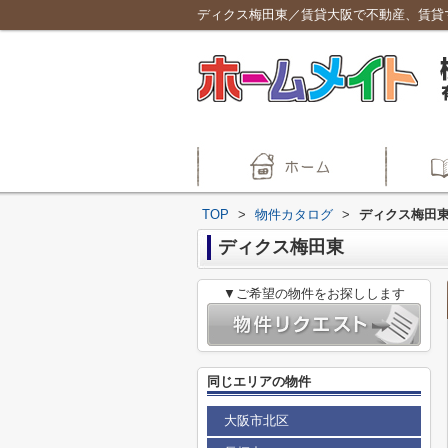
ディクス梅田東／賃貸大阪で不動産、賃貸
TOP
>
物件カタログ
>
ディクス梅田
ディクス梅田東
▼ご希望の物件をお探しします
同じエリアの物件
大阪市北区