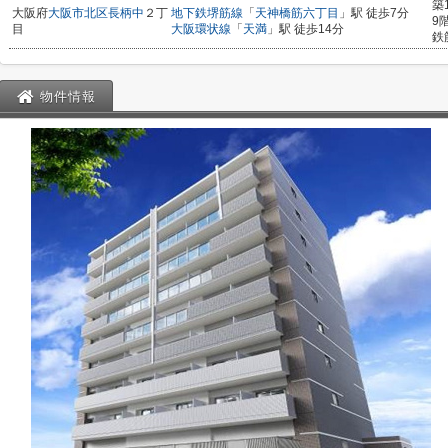
築
大阪府
大阪市北区
長柄中
２丁
地下鉄堺筋線
「
天神橋筋六丁目
」駅 徒歩7分
9
目
大阪環状線
「
天満
」駅 徒歩14分
鉄
物件情報