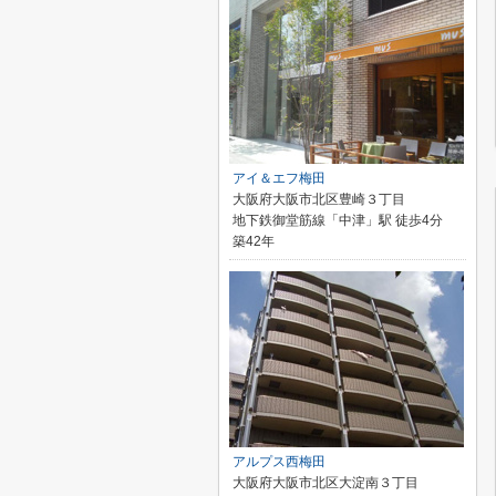
アイ＆エフ梅田
大阪府大阪市北区豊崎３丁目
地下鉄御堂筋線「中津」駅 徒歩4分
築42年
アルプス西梅田
大阪府大阪市北区大淀南３丁目