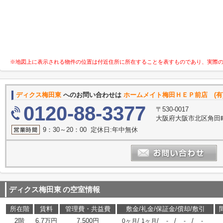
※地図上に表示される物件の位置は付近住所に所在することを表すものであり、実際
ディクス梅田東
へのお問い合わせは
ホームメイト梅田ＨＥＰ前店 (有
0120-88-3377
〒530-0017
大阪府大阪市北区角田町
9：30～20：00 定休日:年中無休
ディクス梅田東
の空室情報
所在階
賃料
管理費・共益費
敷金/礼金/保証金/償却/敷引
2階
6.7万円
7,500円
/
/
/
/
0ヶ月
1ヶ月
-
-
-