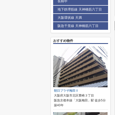
長柄中
地下鉄堺筋線 天神橋筋六丁目
大阪環状線 天満
阪急千里線 天神橋筋六丁目
おすすめ物件
朝日プラザ梅田Ⅱ
大阪府大阪市北区豊崎３丁目
阪急京都本線「大阪梅田」駅 徒歩5分
築40年