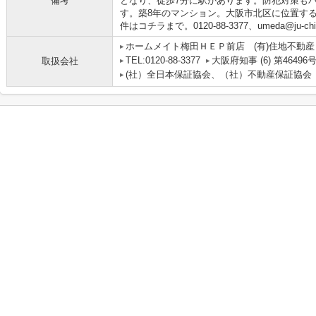
備考
となり、徒歩7分に駅があります。防犯対策も
す。築8年のマンション。大阪市北区に位置す
件はコチラまで。0120-88-3377、umeda@ju
ホームメイト梅田ＨＥＰ前店 (有)住地不動産
TEL:0120-88-3377
大阪府知事 (6) 第46496
取扱会社
(社）全日本保証協会、（社）不動産保証協会