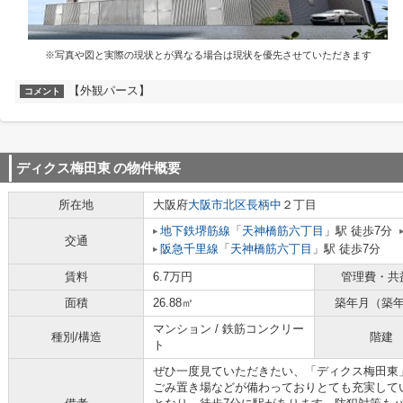
※写真や図と実際の現状とが異なる場合は現状を優先させていただきます
【外観パース】
コメント
ディクス梅田東
の物件概要
所在地
大阪府
大阪市北区
長柄中
２丁目
地下鉄堺筋線
「
天神橋筋六丁目
」駅 徒歩7分
交通
阪急千里線
「
天神橋筋六丁目
」駅 徒歩7分
賃料
6.7万円
管理費・共
面積
26.88㎡
築年月（築
マンション / 鉄筋コンクリー
種別/構造
階建
ト
ぜひ一度見ていただきたい、「ディクス梅田東
ごみ置き場などが備わっておりとても充実して