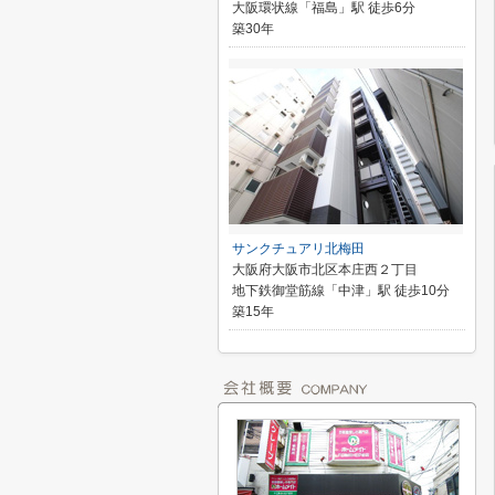
大阪環状線「福島」駅 徒歩6分
築30年
サンクチュアリ北梅田
大阪府大阪市北区本庄西２丁目
地下鉄御堂筋線「中津」駅 徒歩10分
築15年