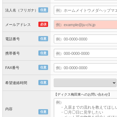
法人名（フリガナ）
任意
メールアドレス
必須
電話番号
任意
携帯番号
任意
FAX番号
任意
希望連絡時間
任意
【ディクス梅田東へのお問い合わせ】
内容
任意