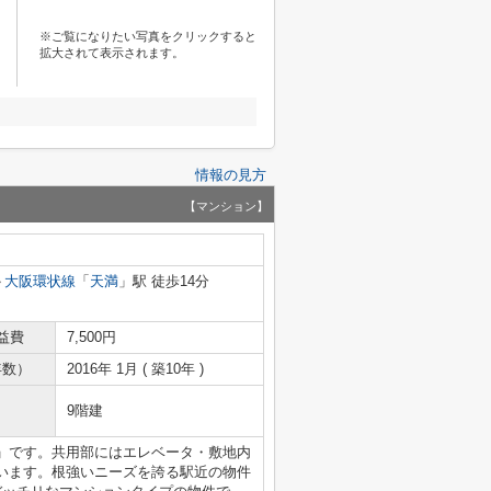
※ご覧になりたい写真をクリックすると
拡大されて表示されます。
情報の見方
【マンション】
大阪環状線
「
天満
」駅 徒歩14分
益費
7,500円
年数）
2016年 1月 ( 築10年 )
9階建
」です。共用部にはエレベータ・敷地内
います。根強いニーズを誇る駅近の物件