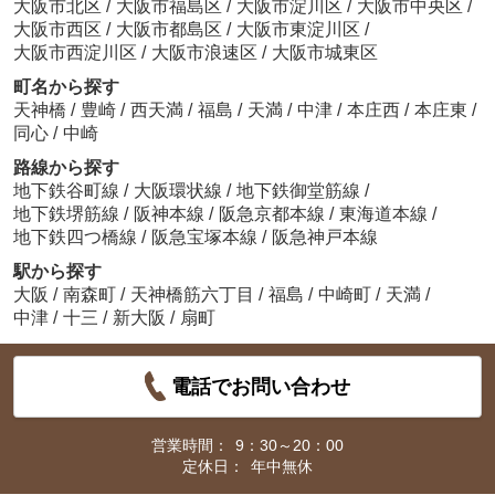
大阪市北区
/
大阪市福島区
/
大阪市淀川区
/
大阪市中央区
/
大阪市西区
/
大阪市都島区
/
大阪市東淀川区
/
大阪市西淀川区
/
大阪市浪速区
/
大阪市城東区
町名から探す
天神橋
/
豊崎
/
西天満
/
福島
/
天満
/
中津
/
本庄西
/
本庄東
/
同心
/
中崎
路線から探す
地下鉄谷町線
/
大阪環状線
/
地下鉄御堂筋線
/
地下鉄堺筋線
/
阪神本線
/
阪急京都本線
/
東海道本線
/
地下鉄四つ橋線
/
阪急宝塚本線
/
阪急神戸本線
駅から探す
大阪
/
南森町
/
天神橋筋六丁目
/
福島
/
中崎町
/
天満
/
中津
/
十三
/
新大阪
/
扇町
電話でお問い合わせ
営業時間：
9：30～20：00
定休日：
年中無休