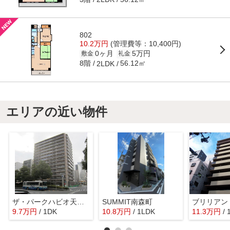
802
10.2万円
(管理費等：10,400円)
0ヶ月
5万円
敷金
礼金
8階
56.12㎡
2LDK
エリアの近い物件
ザ・パークハビオ天満橋
SUMMIT南森町
ブリリアン
9.7
万
円
/ 1DK
10.8
万
円
/ 1LDK
11.3
万
円
/