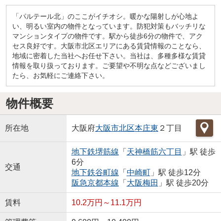
「パルテール北」のここがイチオシ。暖かな陽射しが心地よ
い、明るい室内の物件となっています。防犯対策もバッチリな
マンションタイプの物件です。駅から徒歩6分の物件で、アク
セス良好です。大阪市北区エリアにある賃貸情報のことなら、
地域に密着した当社へお任せ下さい。当社は、多種多様な賃貸
情報を取り扱っております。ご要望や不明な点などございまし
たら、お気軽にご連絡下さい。
物件概要
所在地
大阪府
大阪市北区
本庄東
２丁目
地下鉄堺筋線
「
天神橋筋六丁目
」駅 徒歩
6分
交通
地下鉄谷町線
「
中崎町
」駅 徒歩12分
阪急京都本線
「
大阪梅田
」駅 徒歩20分
賃料
10.2万円～11.1万円