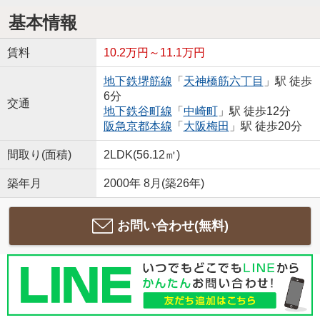
基本情報
賃料
10.2万円～11.1万円
地下鉄堺筋線
「
天神橋筋六丁目
」駅 徒歩
6分
交通
地下鉄谷町線
「
中崎町
」駅 徒歩12分
阪急京都本線
「
大阪梅田
」駅 徒歩20分
間取り(面積)
2LDK(56.12㎡)
築年月
2000年 8月(築26年)
お問い合わせ(無料)