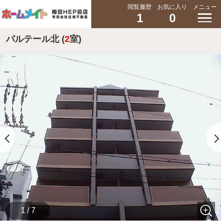
閲覧履歴
お気に入り
メニュー
1
0
パルテール北 (
2
室)
1 / 7