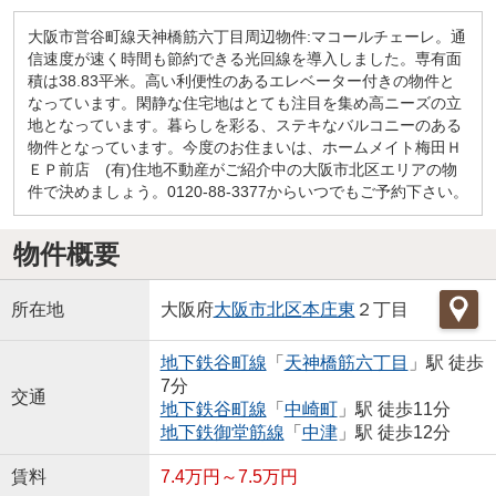
大阪市営谷町線天神橋筋六丁目周辺物件:マコールチェーレ。通
信速度が速く時間も節約できる光回線を導入しました。専有面
積は38.83平米。高い利便性のあるエレベーター付きの物件と
なっています。閑静な住宅地はとても注目を集め高ニーズの立
地となっています。暮らしを彩る、ステキなバルコニーのある
物件となっています。今度のお住まいは、ホームメイト梅田Ｈ
ＥＰ前店 (有)住地不動産がご紹介中の大阪市北区エリアの物
件で決めましょう。0120-88-3377からいつでもご予約下さい。
物件概要
所在地
大阪府
大阪市北区
本庄東
２丁目
地下鉄谷町線
「
天神橋筋六丁目
」駅 徒歩
7分
交通
地下鉄谷町線
「
中崎町
」駅 徒歩11分
地下鉄御堂筋線
「
中津
」駅 徒歩12分
賃料
7.4万円～7.5万円