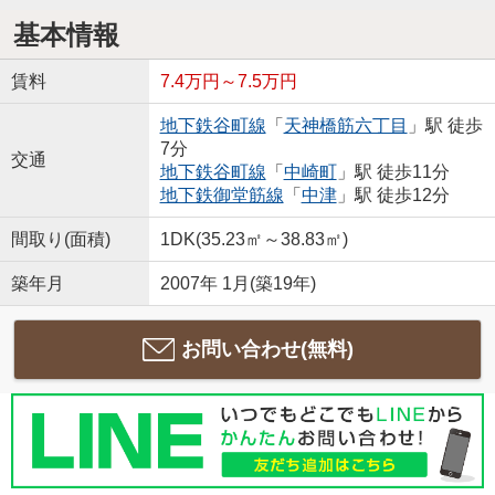
基本情報
賃料
7.4万円～7.5万円
地下鉄谷町線
「
天神橋筋六丁目
」駅 徒歩
7分
交通
地下鉄谷町線
「
中崎町
」駅 徒歩11分
地下鉄御堂筋線
「
中津
」駅 徒歩12分
間取り(面積)
1DK(35.23㎡～38.83㎡)
築年月
2007年 1月(築19年)
お問い合わせ(無料)