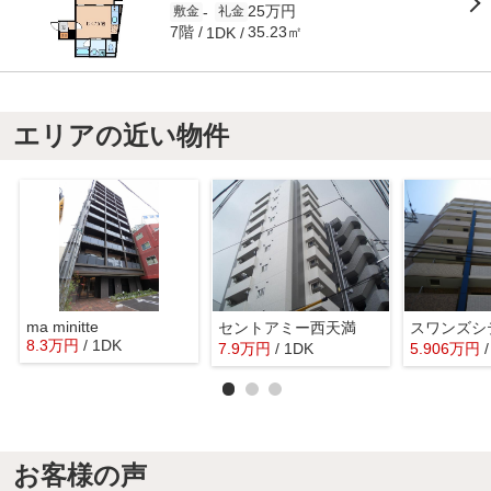
25万円
-
敷金
礼金
7階
35.23㎡
1DK
エリアの近い物件
ma minitte
セントアミー西天満
スワンズシ
8.3
万
円
/ 1DK
7.9
万
円
/ 1DK
5.906
万
円
お客様の声