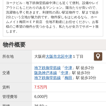
ヨークビル：地下鉄御堂筋線中津にも近くて便利。設備やレイ
アウトにもこだわりのあるマンション。陽当たりが良いので、
洗濯物も早く乾きます。利便性の高い駅近物件で、駅まで徒歩
2分という立地が魅力的です。物件探しをはじめるなら、ホー
ムメイト梅田ＨＥＰ前店 住地不動産にお任せください。お客
様のご希望の物件が見つかるよう、私たちが全力でサポート致
します。
物件概要
所在地
大阪府
大阪市北区
中津
１丁目
地下鉄御堂筋線
「
中津
」駅 徒歩2分
交通
阪急神戸本線
「
中津
」駅 徒歩3分
地下鉄御堂筋線
「
梅田
」駅 徒歩10分
賃料
7.5万円
管理費等
6,000円