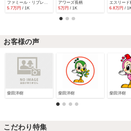
ファミール・リブレ梅田東
アワーズ長柄
エスリード
5.7
万
円
/ 1K
5
万
円
/ 1K
6.8
万
円
/ 1
お客様の声
柴田洋樹
柴田洋樹
柴田洋樹
こだわり特集