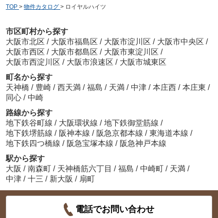
TOP
>
物件カタログ
>
ロイヤルハイツ
市区町村から探す
大阪市北区
/
大阪市福島区
/
大阪市淀川区
/
大阪市中央区
/
大阪市西区
/
大阪市都島区
/
大阪市東淀川区
/
大阪市西淀川区
/
大阪市浪速区
/
大阪市城東区
町名から探す
天神橋
/
豊崎
/
西天満
/
福島
/
天満
/
中津
/
本庄西
/
本庄東
/
同心
/
中崎
路線から探す
地下鉄谷町線
/
大阪環状線
/
地下鉄御堂筋線
/
地下鉄堺筋線
/
阪神本線
/
阪急京都本線
/
東海道本線
/
地下鉄四つ橋線
/
阪急宝塚本線
/
阪急神戸本線
駅から探す
大阪
/
南森町
/
天神橋筋六丁目
/
福島
/
中崎町
/
天満
/
中津
/
十三
/
新大阪
/
扇町
電話でお問い合わせ