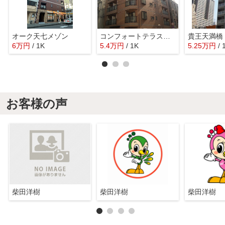
オーク天七メゾン
コンフォートテラス テンマ
貴王天満橋
6
万
円
/ 1K
5.4
万
円
/ 1K
5.25
万
円
/ 
お客様の声
柴田洋樹
柴田洋樹
柴田洋樹