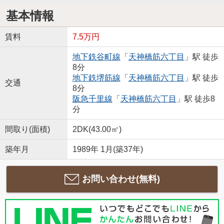
基本情報
賃料
7.5万円
地下鉄谷町線
「
天神橋筋六丁目
」駅 徒歩
8分
地下鉄堺筋線
「
天神橋筋六丁目
」駅 徒歩
交通
8分
阪急千里線
「
天神橋筋六丁目
」駅 徒歩8
分
間取り(面積)
2DK(43.00㎡)
築年月
1989年 1月(築37年)
お問い合わせ(無料)