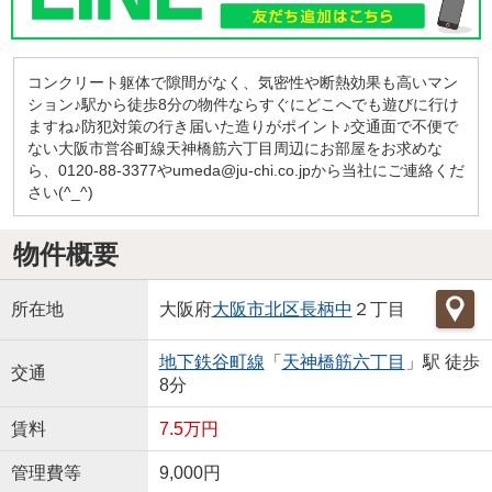
コンクリート躯体で隙間がなく、気密性や断熱効果も高いマン
ション♪駅から徒歩8分の物件ならすぐにどこへでも遊びに行け
ますね♪防犯対策の行き届いた造りがポイント♪交通面で不便で
ない大阪市営谷町線天神橋筋六丁目周辺にお部屋をお求めな
ら、0120-88-3377やumeda@ju-chi.co.jpから当社にご連絡くだ
さい(^_^)
物件概要
所在地
大阪府
大阪市北区
長柄中
２丁目
地下鉄谷町線
「
天神橋筋六丁目
」駅 徒歩
交通
8分
賃料
7.5万円
管理費等
9,000円