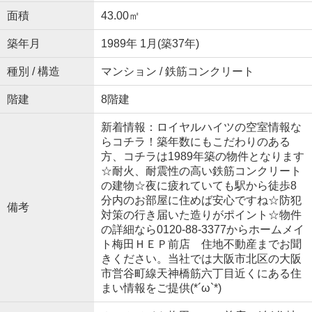
面積
43.00㎡
築年月
1989年 1月(築37年)
種別 / 構造
マンション / 鉄筋コンクリート
階建
8階建
新着情報：ロイヤルハイツの空室情報な
らコチラ！築年数にもこだわりのある
方、コチラは1989年築の物件となります
☆耐火、耐震性の高い鉄筋コンクリート
の建物☆夜に疲れていても駅から徒歩8
分内のお部屋に住めば安心ですね☆防犯
備考
対策の行き届いた造りがポイント☆物件
の詳細なら0120-88-3377からホームメイ
ト梅田ＨＥＰ前店 住地不動産までお聞
きください。当社では大阪市北区の大阪
市営谷町線天神橋筋六丁目近くにある住
まい情報をご提供(*´ω`*)