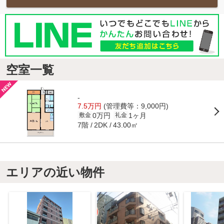
空室一覧
-
7.5万円
(管理費等：9,000円)
0万円
1ヶ月
敷金
礼金
7階
43.00㎡
2DK
エリアの近い物件