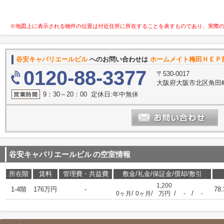
※地図上に表示される物件の位置は付近住所に所在することを表すものであり、実際
谷安キャバリエールビル
へのお問い合わせは
ホームメイト梅田ＨＥＰ前
0120-88-3377
〒530-0017
大阪府大阪市北区角田町
9：30～20：00 定休日:年中無休
谷安キャバリエールビル
の空室情報
所在階
賃料
管理費・共益費
敷金/礼金/保証金/償却/敷引
1,200
1-4階
176万円
-
78
/
/
/
/
0ヶ月
0ヶ月
万円
-
-