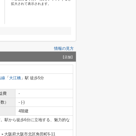
拡大されて表示されます。
情報の見方
【店舗】
島線
「
大江橋
」駅 徒歩5分
益費
-
年数）
- (-)
4階建
す。駅から徒歩6分に立地する、魅力的な
大阪府大阪市北区角田町6-11