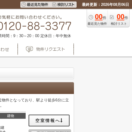
最終更新：2026年08月06日
00
00
件
件
最近見た物件
検討リスト
業時間：9：30～20：00
定休日：年中無休
近物件となっており、駅より徒歩6分に立
す。
建物
空室情報へ
階建