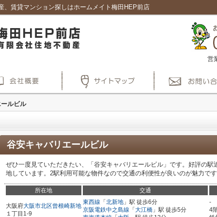
産、賃貸マンション探しはホームメイト梅田HEP前店
営
エールビル
谷安キャバリエールビル
ぜひ一度見ていただきたい、「谷安キャバリエールビル」です。好評の駅
地しています。2駅利用可能な物件なので交通の利便性が良いのが魅力で
所在地
交通
東西線
「
北新地
」駅 徒歩6分
-
大阪府
大阪市北区
曾根崎新地
京阪電鉄中之島線
「
大江橋
」駅 徒歩5分
4
１丁目1-9