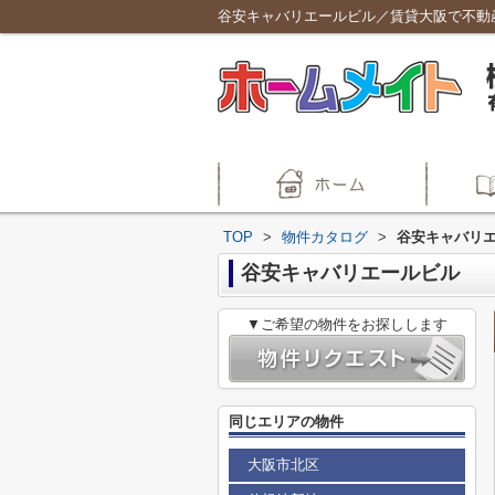
谷安キャバリエールビル／賃貸大阪で不動
TOP
>
物件カタログ
>
谷安キャバリ
谷安キャバリエールビル
▼ご希望の物件をお探しします
同じエリアの物件
大阪市北区