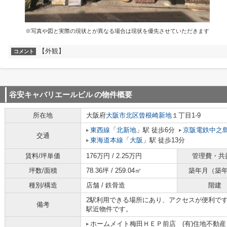
※写真や図と実際の現状とが異なる場合は現状を優先させていただきます
【外観】
コメント
谷安キャバリエールビル
の物件概要
所在地
大阪府
大阪市北区
曾根崎新地
１丁目1-9
東西線
「
北新地
」駅 徒歩6分
京阪電鉄中之
交通
東海道本線
「
大阪
」駅 徒歩13分
賃料/坪単価
176万円 / 2.25万円
管理費・共
坪数/面積
78.36坪 / 259.04㎡
築年月（築
種別/構造
店舗 / 鉄骨造
階建
2駅利用できる場所にあり、アクセスが便利で
備考
駅近物件です。
ホームメイト梅田ＨＥＰ前店 (有)住地不動産