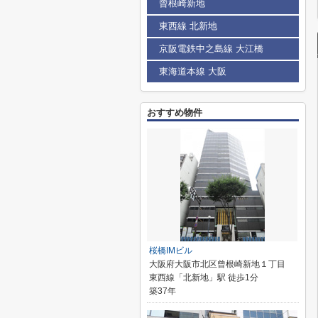
曾根崎新地
東西線 北新地
京阪電鉄中之島線 大江橋
東海道本線 大阪
おすすめ物件
桜橋IMビル
大阪府大阪市北区曾根崎新地１丁目
東西線「北新地」駅 徒歩1分
築37年