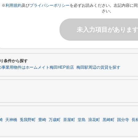
※
利用規約
及び
プライバシーポリシー
を必ずお読みください。左記内容に同
さい。
未入力項目がありま
り条件から探す
の事業用物件はホームメイト梅田HEP前店
梅田駅周辺の賃貸を探す
崎
天神橋
兎我野町
豊崎
万歳町
茶屋町
堂島
浪花町
黒崎町
国分寺
長