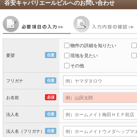
谷安キャバリエールビル
へのお問い合わせ
物件の詳細を知りたい
要望
任意
現地を見たい
その他
フリガナ
任意
お名前
必須
法人名
任意
法人名（フリガナ）
任意