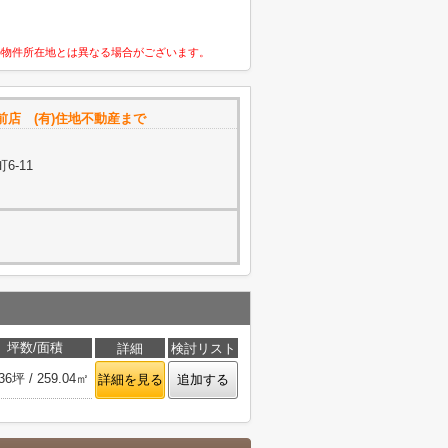
の物件所在地とは異なる場合がございます。
店 (有)住地不動産まで
6-11
坪数/面積
詳細
検討リスト
.36坪 / 259.04㎡
詳細を見る
追加する