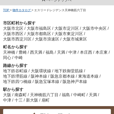
TOP
>
物件カタログ
>
エスリードレジデンス天神橋筋六丁目
市区町村から探す
大阪市北区
/
大阪市福島区
/
大阪市淀川区
/
大阪市中央区
/
大阪市西区
/
大阪市都島区
/
大阪市東淀川区
/
大阪市西淀川区
/
大阪市浪速区
/
大阪市城東区
町名から探す
天神橋
/
豊崎
/
西天満
/
福島
/
天満
/
中津
/
本庄西
/
本庄東
/
同心
/
中崎
路線から探す
地下鉄谷町線
/
大阪環状線
/
地下鉄御堂筋線
/
地下鉄堺筋線
/
阪神本線
/
阪急京都本線
/
東海道本線
/
地下鉄四つ橋線
/
阪急宝塚本線
/
阪急神戸本線
駅から探す
大阪
/
南森町
/
天神橋筋六丁目
/
福島
/
中崎町
/
天満
/
中津
/
十三
/
新大阪
/
扇町