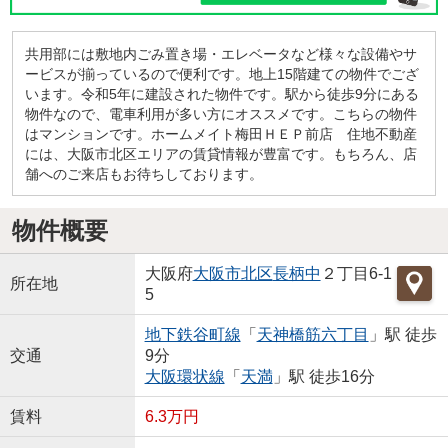
共用部には敷地内ごみ置き場・エレベータなど様々な設備やサ
ービスが揃っているので便利です。地上15階建ての物件でござ
います。令和5年に建設された物件です。駅から徒歩9分にある
物件なので、電車利用が多い方にオススメです。こちらの物件
はマンションです。ホームメイト梅田ＨＥＰ前店 住地不動産
には、大阪市北区エリアの賃貸情報が豊富です。もちろん、店
舗へのご来店もお待ちしております。
物件概要
大阪府
大阪市北区
長柄中
２丁目6-1
所在地
5
地下鉄谷町線
「
天神橋筋六丁目
」駅 徒歩
交通
9分
大阪環状線
「
天満
」駅 徒歩16分
賃料
6.3万円