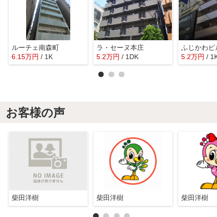
ルーチェ南森町
ラ・セーヌ本庄
ふじかわビ
6.15
万
円
/ 1K
5.2
万
円
/ 1DK
5.2
万
円
/ 1
お客様の声
柴田洋樹
柴田洋樹
柴田洋樹