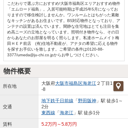
こだわりで選ぶ方におすすめ!大阪市福島区エリアおすすめ物件
「エムロード福島」。入居可能時期は平成25年5月になってお
りますので移住検討しませんか。ワンルームとはちがった素敵
なキッチンがあるお住まいです。BS対応物件となっており、ア
ンテナの設置は済んでいます。閑静な住宅地はとても注目を集
め高ニーズの立地となっています。照明付き物件なら、その日
からあなたのお部屋を明るく照らします。私達ホームメイト梅
田ＨＥＰ前店 (有)住地不動産が、アナタの希望に応える物件
を探すお手伝いを致します。ご希望の条件は0120-88-
3377/umeda@ju-chi.co.jpからお申しつけください。
物件概要
大阪府
大阪市福島区
海老江
２丁目1
所在地
-8
地下鉄千日前線
「
野田阪神
」駅 徒歩1～
交通
2分
東西線
「
海老江
」駅 徒歩1分
賃料
5.2万円～5.8万円