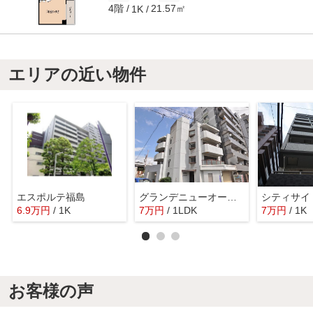
4階
21.57㎡
1K
エリアの近い物件
エスポルテ福島
グランデニューオーサカ
6.9
万
円
/ 1K
7
万
円
/ 1LDK
7
万
円
/ 1K
お客様の声