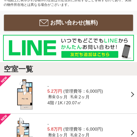
の物件所在地とは異なる場合がございます。
お問い合わせ(無料)
空室一覧
-
5.2万円
(管理費等：6,000円)
0ヶ月
2ヶ月
敷金
礼金
4階
20.07㎡
1K
-
5.8万円
(管理費等：6,000円)
1ヶ月
2ヶ月
敷金
礼金