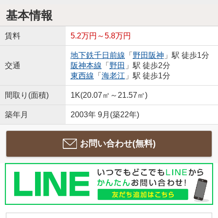
基本情報
賃料
5.2万円～5.8万円
地下鉄千日前線
「
野田阪神
」駅 徒歩1分
交通
阪神本線
「
野田
」駅 徒歩2分
東西線
「
海老江
」駅 徒歩1分
間取り(面積)
1K(20.07㎡～21.57㎡)
築年月
2003年 9月(築22年)
お問い合わせ(無料)