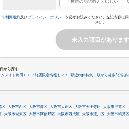
※
利用規約
及び
プライバシーポリシー
を必ずお読みください。左記内容に同
さい。
未入力項目がありま
件から探す
ームメイト梅田ＨＥＰ前店限定情報も？！
駅近物件特集｜駅から徒歩5分以
花区
大阪市西区
大阪市港区
大阪市大正区
大阪市天王寺区
大阪市浪速区
区
大阪市城東区
大阪市阿倍野区
大阪市西成区
大阪市淀川区
大阪市鶴見