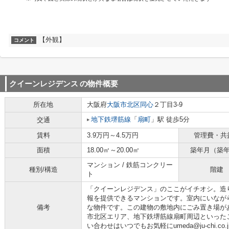
【外観】
コメント
クイーンレジデンス
の物件概要
所在地
大阪府
大阪市北区
同心
２丁目3-9
地下鉄堺筋線
「
扇町
」駅 徒歩5分
交通
賃料
3.9万円～4.5万円
管理費・共
面積
18.00㎡～20.00㎡
築年月（築
マンション / 鉄筋コンクリー
種別/構造
階建
ト
「クイーンレジデンス」のここがイチオシ。造
報を提供できるマンションです。室内にいなが
備考
な物件です。この建物の敷地内にごみ置き場が
市北区エリア、地下鉄堺筋線扇町周辺といった
い合わせはいつでもお気軽にumeda@ju-chi.co.