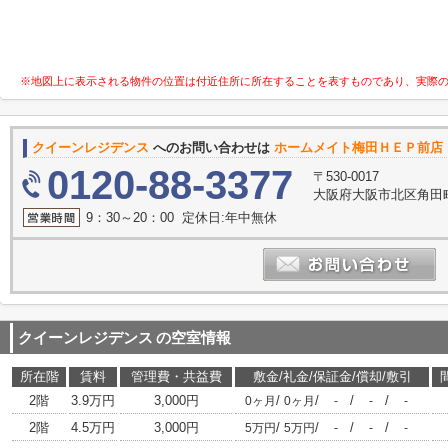
※地図上に表示される物件の位置は付近住所に所在することを表すものであり、実際
クイーンレジデンス
へのお問い合わせは
ホームメイト梅田ＨＥＰ前店 
0120-88-3377
〒530-0017
大阪府大阪市北区角田町
9：30～20：00 定休日:年中無休
クイーンレジデンス
の空室情報
所在階
賃料
管理費・共益費
敷金/礼金/保証金/償却/敷引
2階
3.9万円
3,000円
/
/
/
/
0ヶ月
0ヶ月
-
-
-
2階
4.5万円
3,000円
/
/
/
/
5万円
5万円
-
-
-