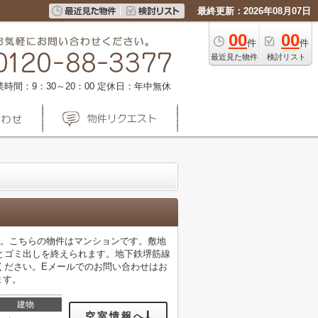
最終更新：2026年08月07日
00
00
件
件
最近見た物件
検討リスト
業時間：9：30～20：00
定休日：年中無休
す。こちらの物件はマンションです。敷地
とゴミ出しを終えられます。地下鉄堺筋線
ください。Eメールでのお問い合わせはお
ます。
建物
空室情報へ