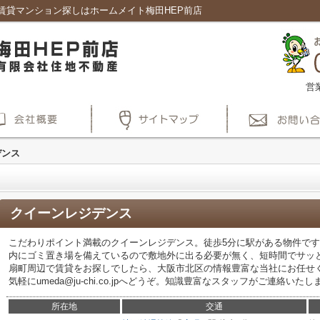
賃貸マンション探しはホームメイト梅田HEP前店
営
デンス
クイーンレジデンス
こだわりポイント満載のクイーンレジデンス。徒歩5分に駅がある物件で
内にゴミ置き場を備えているので敷地外に出る必要が無く、短時間でサッ
扇町周辺で賃貸をお探しでしたら、大阪市北区の情報豊富な当社にお任せ
気軽にumeda@ju-chi.co.jpへどうぞ。知識豊富なスタッフがご連絡いたし
所在地
交通