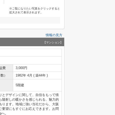
※ご覧になりたい写真をクリックすると
拡大されて表示されます。
情報の見方
【マンション】
益費
3,000円
年数）
1982年 4月 ( 築44年 )
5階建
りとデザインに関して、自信をもって情
ら陽射しの暖かさを感じられる、魅力的
あります。地域に強い当社だから、大阪
ご要望にもすぐにお応えできます。お問
jpへ。