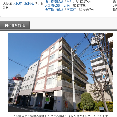
地下鉄堺筋線
「
扇町
」駅 徒歩5分
築
大阪府
大阪市北区
同心
２丁目
大阪環状線
「
天満
」駅 徒歩6分
5
3-9
地下鉄谷町線
「
南森町
」駅 徒歩7分
鉄
物件情報
※写真や図と実際の現状とが異なる場合は現状を優先させていただきます