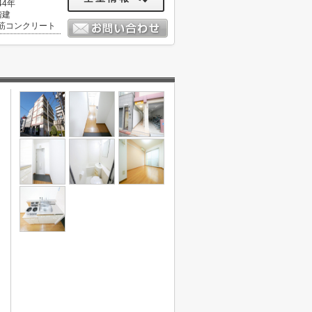
44年
階建
筋コンクリート