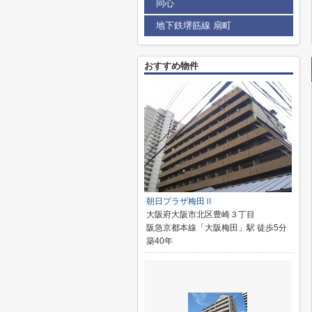
同心
地下鉄堺筋線 扇町
おすすめ物件
朝日プラザ梅田Ⅱ
大阪府大阪市北区豊崎３丁目
阪急京都本線「大阪梅田」駅 徒歩5分
築40年