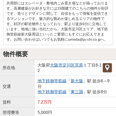
共用部にはエレベータ・敷地内ごみ置き場などが揃っておりま
す。高層建築がお好きな方には15階建てのこちらの物件が好評
です。造りとデザインに関して、自信をもって情報を提供でき
るマンションです。魅力的な眺めが楽しめるエリアの物件で
す。好評の駅近物件となっており、駅より徒歩6分に立地して
います。地域に強い当社だから、大阪市淀川区エリア、地下鉄
御堂筋線新大阪周辺といったご要望にもすぐにお応えできま
す。お問い合わせはいつでもお気軽にumeda@ju-chi.co.jpへ。
物件概要
大阪府
大阪市淀川区
宮原
１丁目8-1
所在地
2
地下鉄御堂筋線
「
新大阪
」駅 徒歩6～9
交通
分
地下鉄御堂筋線
「
東三国
」駅 徒歩8分
賃料
7.2万円
管理費等
5,000円