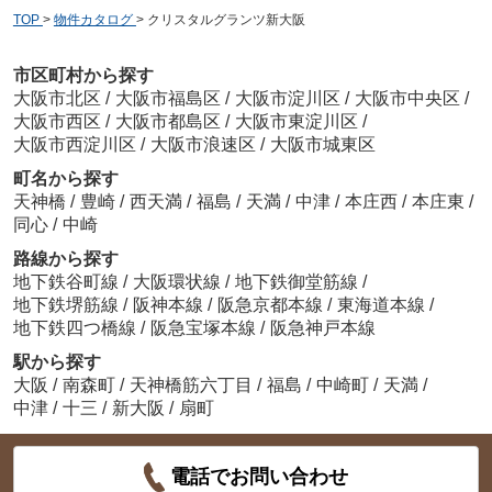
TOP
>
物件カタログ
>
クリスタルグランツ新大阪
市区町村から探す
大阪市北区
/
大阪市福島区
/
大阪市淀川区
/
大阪市中央区
/
大阪市西区
/
大阪市都島区
/
大阪市東淀川区
/
大阪市西淀川区
/
大阪市浪速区
/
大阪市城東区
町名から探す
天神橋
/
豊崎
/
西天満
/
福島
/
天満
/
中津
/
本庄西
/
本庄東
/
同心
/
中崎
路線から探す
地下鉄谷町線
/
大阪環状線
/
地下鉄御堂筋線
/
地下鉄堺筋線
/
阪神本線
/
阪急京都本線
/
東海道本線
/
地下鉄四つ橋線
/
阪急宝塚本線
/
阪急神戸本線
駅から探す
大阪
/
南森町
/
天神橋筋六丁目
/
福島
/
中崎町
/
天満
/
中津
/
十三
/
新大阪
/
扇町
電話でお問い合わせ