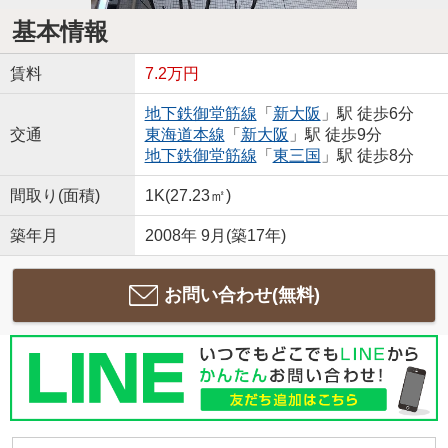
基本情報
賃料
7.2万円
地下鉄御堂筋線
「
新大阪
」駅 徒歩6分
交通
東海道本線
「
新大阪
」駅 徒歩9分
地下鉄御堂筋線
「
東三国
」駅 徒歩8分
間取り(面積)
1K(27.23㎡)
築年月
2008年 9月(築17年)
お問い合わせ(無料)