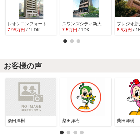
レオンコンフォート十三
スワンズシティ新大阪プライム
プレジオ新
7.95
万
円
/ 1LDK
7.5
万
円
/ 1DK
8.5
万
円
/ 1
お客様の声
柴田洋樹
柴田洋樹
柴田洋樹