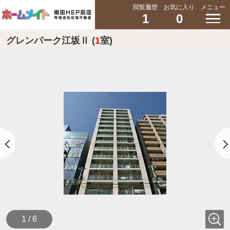
閲覧履歴
お気に入り
メニュー
1
0
グレンパーク江坂Ⅱ (
1
室)
1 / 6