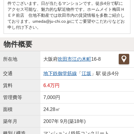
件でございます。日が当たるマンションです。徒歩4分で駅に
アクセス可能な、魅力的な駅近物件です。ホームメイト梅田Ｈ
ＥＰ前店 住地不動産では吹田市内の賃貸情報を多数ご紹介し
ております。umeda@ju-chi.co.jpにてご要望やこだわりなどお
申し付け下さい。
物件概要
所在地
大阪府
吹田市
江の木町
16-8
交通
地下鉄御堂筋線
「
江坂
」駅 徒歩4分
賃料
6.4万円
管理費等
7,000円
面積
24.28㎡
築年月
2007年 9月(築18年)
種別 / 構造
マンション / 鉄筋コンクリート