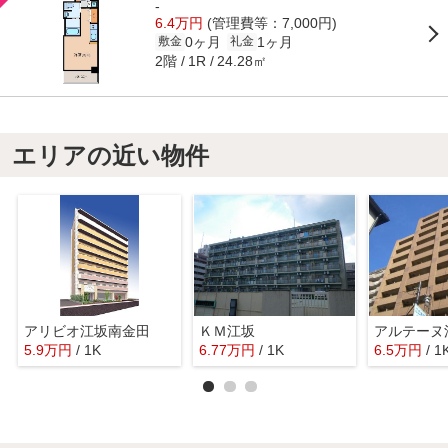
-
6.4万円
(管理費等：7,000円)
0ヶ月
1ヶ月
敷金
礼金
2階
24.28㎡
1R
エリアの近い物件
アリビオ江坂南金田
ＫＭ江坂
アルテーヌ
5.9
万
円
/ 1K
6.77
万
円
/ 1K
6.5
万
円
/ 1