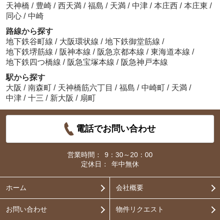
天神橋
/
豊崎
/
西天満
/
福島
/
天満
/
中津
/
本庄西
/
本庄東
/
同心
/
中崎
路線から探す
地下鉄谷町線
/
大阪環状線
/
地下鉄御堂筋線
/
地下鉄堺筋線
/
阪神本線
/
阪急京都本線
/
東海道本線
/
地下鉄四つ橋線
/
阪急宝塚本線
/
阪急神戸本線
駅から探す
大阪
/
南森町
/
天神橋筋六丁目
/
福島
/
中崎町
/
天満
/
中津
/
十三
/
新大阪
/
扇町
電話でお問い合わせ
営業時間：
9：30～20：00
定休日：
年中無休
ホーム
会社概要
お問い合わせ
物件リクエスト