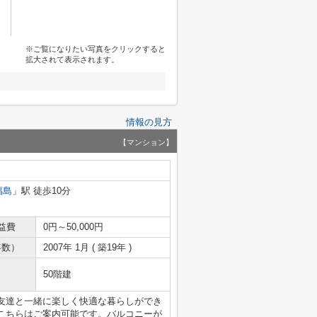
※ご覧になりたい写真をクリックすると
拡大されて表示されます。
情報の見方
【マンション】
福島
」駅 徒歩10分
益費
0円～50,000円
年数）
2007年 1月 ( 築19年 )
50階建
友達と一緒に楽しく快適な暮らしができ
こちらはご案内可能です。バルコニーが