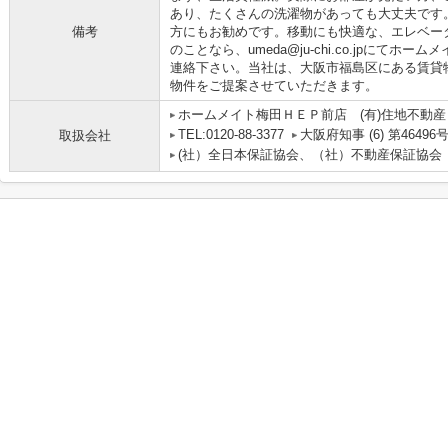
あり、たくさんの洗濯物があっても大丈夫です
備考
方にもお勧めです。移動にも快適な、エレベー
のことなら、umeda@ju-chi.co.jpにてホ
連絡下さい。当社は、大阪市福島区にある賃貸
物件をご提案させていただきます。
ホームメイト梅田ＨＥＰ前店 (有)住地不動産
TEL:0120-88-3377
大阪府知事 (6) 第46496
取扱会社
(社）全日本保証協会、（社）不動産保証協会