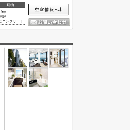
建物
空室情報へ
19年
0階建
筋コンクリート