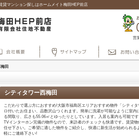
賃貸マンション探しはホームメイト梅田HEP前店
営
西梅田
シティタワー西梅田
こだわりで選ぶ方におすすめ!大阪市福島区エリアおすすめ物件「シティタ
ロ付いたお住まい、品数沢山つくれます。簡単に洗濯が可能なように室内
る間取り、広さも55.06㎡とゆったりとしています。入居も案内も可能で
TVインターホン完備の物件なので、来訪者のチェックも快適です。賃貸
任せ下さい。ご希望に適した物件をご紹介し、快適に新生活が始められる
軽にご連絡下さい!