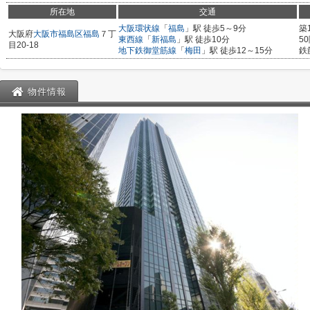
所在地
交通
大阪環状線
「
福島
」駅 徒歩5～9分
築
大阪府
大阪市福島区
福島
７丁
東西線
「
新福島
」駅 徒歩10分
5
目20-18
地下鉄御堂筋線
「
梅田
」駅 徒歩12～15分
鉄
物件情報