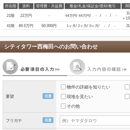
所在階
賃料
管理費・共益費
敷金/礼金/保証金/償却/敷引
間
1
21階
22万円
-
/
/
/
/
44万円
44万円
-
-
-
＋1S
41階
49.5万円
50,000円
/
/
/
/
2
1ヶ月
2ヶ月
0ヶ月
-
-
シティタワー西梅田
へのお問い合わせ
物件の詳細を知りたい
要望
任意
現地を見たい
その他
フリガナ
任意