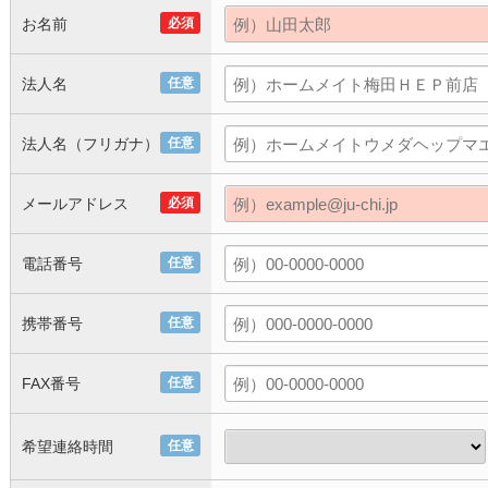
お名前
必須
法人名
任意
法人名（フリガナ）
任意
メールアドレス
必須
電話番号
任意
携帯番号
任意
FAX番号
任意
希望連絡時間
任意