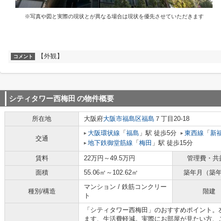
※写真や図と実際の現状とが異なる場合は現状を優先させていただきます
【外観】
コメント
シティタワー西梅田
の物件概要
所在地
大阪府
大阪市福島区
福島
７丁目20-18
大阪環状線
「
福島
」駅 徒歩5分
東西線
「
新
交通
地下鉄御堂筋線
「
梅田
」駅 徒歩15分
賃料
22万円～49.5万円
管理費・共
面積
55.06㎡～102.62㎡
築年月（築
マンション / 鉄筋コンクリー
種別/構造
階建
ト
「シティタワー西梅田」のおすすめポイント。
ます、生活費軽減。実際にお部屋が見たい方、