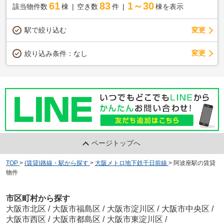
61
83
1～30
該当物件数
棟
空き数
件
棟を表示
駅で絞り込む
変更
変更
絞り込み条件：
なし
ページトップへ
TOP
>
(賃貸)路線・駅から探す
>
大阪メトロ地下鉄千日前線
>
阿波座駅の賃貸
物件
市区町村から探す
大阪市北区
/
大阪市福島区
/
大阪市淀川区
/
大阪市中央区
/
大阪市西区
/
大阪市都島区
/
大阪市東淀川区
/