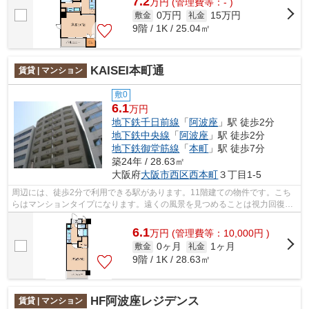
7.2
万
円
(管理費等：- )
0万円
15万円
敷金
礼金
9階 / 1K / 25.04㎡
KAISEI本町通
賃貸 | マンション
敷0
6.1
万円
地下鉄千日前線
「
阿波座
」駅 徒歩2分
地下鉄中央線
「
阿波座
」駅 徒歩2分
地下鉄御堂筋線
「
本町
」駅 徒歩7分
築24年 / 28.63㎡
大阪府
大阪市西区
西本町
３丁目1-5
周辺には、徒歩2分で利用できる駅があります。11階建ての物件です。こち
らはマンションタイプになります。遠くの風景を見つめることは視力回復に
も繋がりますので健康的になれます。地...
6.1
万
円
(管理費等：10,000円 )
0ヶ月
1ヶ月
敷金
礼金
9階 / 1K / 28.63㎡
HF阿波座レジデンス
賃貸 | マンション