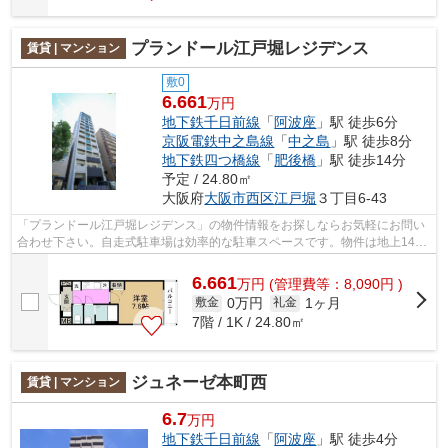
プランドール江戸堀レジデンス
賃貸 | マンション
敷0
6.661
万円
地下鉄千日前線
「
阿波座
」駅 徒歩6分
京阪電鉄中之島線
「
中之島
」駅 徒歩8分
地下鉄四つ橋線
「
肥後橋
」駅 徒歩14分
予定 / 24.80㎡
大阪府
大阪市西区
江戸堀
３丁目6-43
「プランドール江戸堀レジデンス」の物件情報をお探しならお気軽にお問い
合わせ下さい。自走式駐車場は効率的な駐車スペースです。物件は地上14階
建て。RC構造を生かした耐火、耐震、...
6.661
万
円
(管理費等：8,090円 )
0万円
1ヶ月
敷金
礼金
7階 / 1K / 24.80㎡
ジュネーゼ本町西
賃貸 | マンション
6.7
万円
地下鉄千日前線
「
阿波座
」駅 徒歩4分