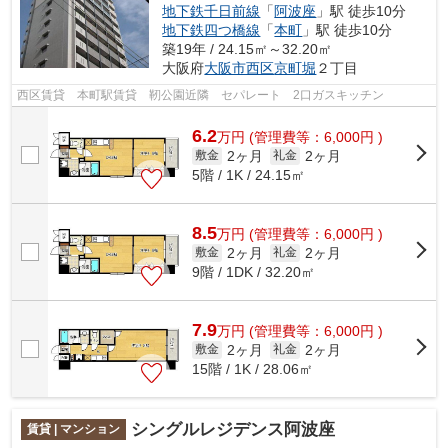
地下鉄千日前線
「
阿波座
」駅 徒歩10分
地下鉄四つ橋線
「
本町
」駅 徒歩10分
築19年 / 24.15㎡～32.20㎡
大阪府
大阪市西区
京町堀
２丁目
西区賃貸 本町駅賃貸 靭公園近隣 セパレート 2口ガスキッチン
6.2
万
円
(管理費等：6,000円 )
2ヶ月
2ヶ月
敷金
礼金
5階 / 1K / 24.15㎡
8.5
万
円
(管理費等：6,000円 )
2ヶ月
2ヶ月
敷金
礼金
9階 / 1DK / 32.20㎡
7.9
万
円
(管理費等：6,000円 )
2ヶ月
2ヶ月
敷金
礼金
15階 / 1K / 28.06㎡
シングルレジデンス阿波座
賃貸 | マンション