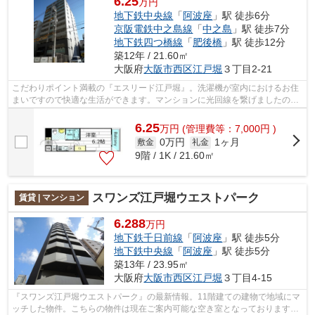
6.25
万円
地下鉄中央線
「
阿波座
」駅 徒歩6分
京阪電鉄中之島線
「
中之島
」駅 徒歩7分
地下鉄四つ橋線
「
肥後橋
」駅 徒歩12分
築12年 / 21.60㎡
大阪府
大阪市西区
江戸堀
３丁目2-21
こだわりポイント満載の『エスリード江戸堀』。洗濯機が室内におけるお住
まいですので快適な生活ができます。マンションに光回線を繋げましたので
パソコン作業がラクラク。ニーズが高...
6.25
万
円
(管理費等：7,000円 )
0万円
1ヶ月
敷金
礼金
9階 / 1K / 21.60㎡
スワンズ江戸堀ウエストパーク
賃貸 | マンション
6.288
万円
地下鉄千日前線
「
阿波座
」駅 徒歩5分
地下鉄中央線
「
阿波座
」駅 徒歩5分
築13年 / 23.95㎡
大阪府
大阪市西区
江戸堀
３丁目4-15
『スワンズ江戸堀ウエストパーク』の最新情報。11階建ての建物で地域にマ
ッチした物件。こちらの物件は現在ご案内可能な空き室となっております。