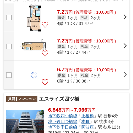
ター付きの物件なので、大きな荷物も...
7.2
万
円
(管理費等：10,000円 )
1ヶ月
2ヶ月
敷金
礼金
4階 / 1DK / 31.47㎡
7.2
万
円
(管理費等：10,000円 )
1ヶ月
2ヶ月
敷金
礼金
4階 / 1K / 27.44㎡
6.7
万
円
(管理費等：10,000円 )
1ヶ月
2ヶ月
敷金
礼金
6階 / 1K / 30.08㎡
エスライズ四ツ橋
賃貸 | マンション
6.848
7.066
万円～
万円
地下鉄四つ橋線
「
肥後橋
」駅 徒歩4分
地下鉄四つ橋線
「
本町
」駅 徒歩8分
地下鉄千日前線
「
阿波座
」駅 徒歩12分
築19年 / 27.04㎡～30.01㎡