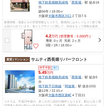
地下鉄長堀鶴見緑地
「
西長堀
」駅 徒歩16
分
築56年 / 18.00㎡
大阪府
大阪市西区
川口
２丁目7-5
新着情報：福楽ビルの空室情報ならコチラ。敷地内にはキレイなゴミ捨て場
も設けられています。造りとデザインに関して、自信をもって情報を提供で
きるマンションです。駅から徒歩9分に...
4.2
万
円
(管理費等：5,000円 )
0ヶ月
2ヶ月
敷金
礼金
3階 / 1R / 18.00㎡
サムティ西長堀リバーフロント
賃貸 | マンション
仲手半額
敷0
5.45
万円
地下鉄長堀鶴見緑地
「
西長堀
」駅 徒歩5
分
地下鉄千日前線
「
阿波座
」駅 徒歩10分
築12年 / 22.01㎡
大阪府
大阪市西区
新町
４丁目21
コチラは、平成25年築の、多くの方に好評の物件となります。駅から近く周
辺環境も良好な駅から徒歩5分の立地。設備充実、防犯性も高い安心のマン