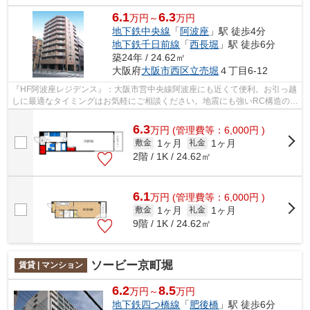
6.1
6.3
万円～
万円
地下鉄中央線
「
阿波座
」駅 徒歩4分
地下鉄千日前線
「
西長堀
」駅 徒歩6分
築24年 / 24.62㎡
大阪府
大阪市西区
立売堀
４丁目6-12
『HF阿波座レジデンス』：大阪市営中央線阿波座にも近くて便利。お引っ越
しに最適なタイミングはお気軽にご相談ください。地震にも強いRC構造の住
宅を、是非引っ越し時にご検討下さい...
6.3
万
円
(管理費等：6,000円 )
1ヶ月
1ヶ月
敷金
礼金
2階 / 1K / 24.62㎡
6.1
万
円
(管理費等：6,000円 )
1ヶ月
1ヶ月
敷金
礼金
9階 / 1K / 24.62㎡
ソービー京町堀
賃貸 | マンション
6.2
8.5
万円～
万円
地下鉄四つ橋線
「
肥後橋
」駅 徒歩6分