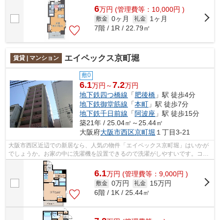
6
万
円
(管理費等：10,000円 )
0ヶ月
1ヶ月
敷金
礼金
7階 / 1R / 22.79㎡
エイペックス京町堀
賃貸 | マンション
敷0
6.1
7.2
万円～
万円
地下鉄四つ橋線
「
肥後橋
」駅 徒歩4分
地下鉄御堂筋線
「
本町
」駅 徒歩7分
地下鉄千日前線
「
阿波座
」駅 徒歩15分
築21年 / 25.04㎡～25.44㎡
大阪府
大阪市西区
京町堀
１丁目3-21
大阪市西区近辺での新居なら、人気の物件「エイペックス京町堀」はいかが
でしょうか。お家の中に洗濯機を設置できるので洗濯がしやすいです。コン
クリート躯体で隙間がなく気密性や断...
6.1
万
円
(管理費等：9,000円 )
0万円
15万円
敷金
礼金
6階 / 1K / 25.44㎡