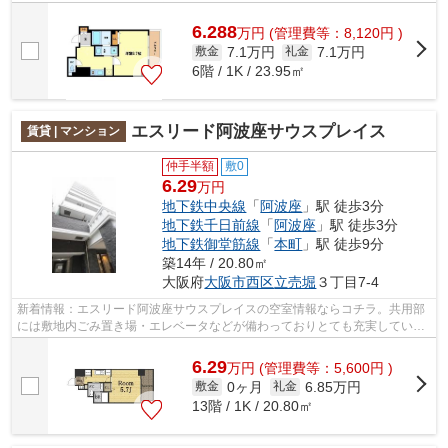
防犯面も意識されており、初めての一...
6.288
万
円
(管理費等：8,120円 )
7.1万円
7.1万円
敷金
礼金
6階 / 1K / 23.95㎡
エスリード阿波座サウスプレイス
賃貸 | マンション
仲手半額
敷0
6.29
万円
地下鉄中央線
「
阿波座
」駅 徒歩3分
地下鉄千日前線
「
阿波座
」駅 徒歩3分
地下鉄御堂筋線
「
本町
」駅 徒歩9分
築14年 / 20.80㎡
大阪府
大阪市西区
立売堀
３丁目7-4
新着情報：エスリード阿波座サウスプレイスの空室情報ならコチラ。共用部
には敷地内ごみ置き場・エレベータなどが備わっておりとても充実していま
す。この物件は駅から徒歩3分の物件で...
6.29
万
円
(管理費等：5,600円 )
0ヶ月
6.85万円
敷金
礼金
13階 / 1K / 20.80㎡