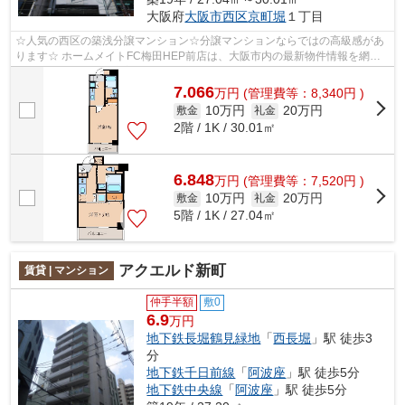
大阪府
大阪市西区
京町堀
１丁目
☆人気の西区の築浅分譲マンション☆分譲マンションならではの高級感があ
ります☆ ホームメイトFC梅田HEP前店は、大阪市内の最新物件情報を網羅
しております。地域密着のホームメイトFC梅...
7.066
万
円
(管理費等：8,340円 )
10万円
20万円
敷金
礼金
2階 / 1K / 30.01㎡
6.848
万
円
(管理費等：7,520円 )
10万円
20万円
敷金
礼金
5階 / 1K / 27.04㎡
アクエルド新町
賃貸 | マンション
仲手半額
敷0
6.9
万円
地下鉄長堀鶴見緑地
「
西長堀
」駅 徒歩3
分
地下鉄千日前線
「
阿波座
」駅 徒歩5分
地下鉄中央線
「
阿波座
」駅 徒歩5分