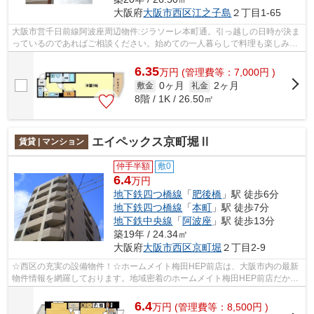
大阪府
大阪市西区
江之子島
２丁目1-65
大阪市営千日前線阿波座周辺物件:ジラソーレ本町通。引っ越しの日時が決ま
っているのであればご相談ください。始めての一人暮らしで料理も楽しみた
いなら間取りは1K。家賃6.35万円のお...
6.35
万
円
(管理費等：7,000円 )
0ヶ月
2ヶ月
敷金
礼金
8階 / 1K / 26.50㎡
エイペックス京町堀Ⅱ
賃貸 | マンション
仲手半額
敷0
6.4
万円
地下鉄四つ橋線
「
肥後橋
」駅 徒歩6分
地下鉄四つ橋線
「
本町
」駅 徒歩7分
地下鉄中央線
「
阿波座
」駅 徒歩13分
築19年 / 24.34㎡
大阪府
大阪市西区
京町堀
２丁目2-9
☆西区の充実の設備物件！☆ホームメイト梅田HEP前店は、大阪市内の最新
物件情報を網羅しております。地域密着のホームメイト梅田HEP前店だから
できるお部屋探し品質であなたの理想のお...
6.4
万
円
(管理費等：8,500円 )