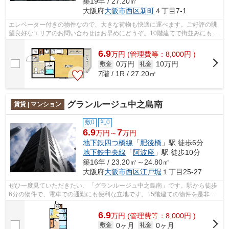
築19年 / 27.20㎡
大阪府
大阪市西区
新町
４丁目7-1
エレベーター付きの物件なので、大きな荷物も快適に運べます。ご好評の眺
望良好なエリアのお問い合わせはお早めにどうぞ。10階建てで街並みにも馴
染んだマンションです。セキュリティ...
6.9
万
円
(管理費等：8,000円 )
0万円
10万円
敷金
礼金
7階 / 1R / 27.20㎡
グランルージュ中之島南
賃貸 | マンション
敷0
礼0
6.9
7
万円～
万円
地下鉄四つ橋線
「
肥後橋
」駅 徒歩6分
地下鉄中央線
「
阿波座
」駅 徒歩10分
築16年 / 23.20㎡～24.80㎡
大阪府
大阪市西区
江戸堀
１丁目25-27
ぜひ一度見ていただきたい、「グランルージュ中之島南」です。駅から徒歩
6分の物件で、電車での通勤にも便利な立地です。15階建ての物件を是非ご
覧ください。眺めの良い物件です。不動...
6.9
万
円
(管理費等：8,000円 )
0ヶ月
0ヶ月
敷金
礼金