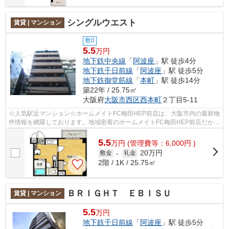
シングルウエスト
賃貸 | マンション
敷0
5.5
万円
地下鉄中央線
「
阿波座
」駅 徒歩4分
地下鉄千日前線
「
阿波座
」駅 徒歩5分
地下鉄御堂筋線
「
本町
」駅 徒歩14分
築22年 / 25.75㎡
大阪府
大阪市西区
西本町
２丁目5-11
☆人気駅近マンション☆ホームメイトFC梅田HEP前店は、大阪市内の最新物
件情報を網羅しております。地域密着のホームメイトFC梅田HEP前店だから
できるお部屋探し品質であなたの理想のお...
5.5
万
円
(管理費等：6,000円 )
20万円
敷金
-
礼金
2階 / 1K / 25.75㎡
ＢＲＩＧＨＴ ＥＢＩＳＵ
賃貸 | マンション
5.5
万円
地下鉄千日前線
「
阿波座
」駅 徒歩5分