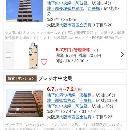
地下鉄中央線
「
阿波座
」駅 徒歩4分
地下鉄長堀鶴見緑地
「
西長堀
」駅 徒歩7
分
築23年 / 25.06㎡
大阪府
大阪市西区
立売堀
３丁目5-20
☆人気の駅近マンション☆ホームメイトFC梅田HEP前店は、大阪市内の最新
物件情報を網羅しております。地域密着のホームメイトFC梅田HEP前店だか
らできるお部屋探し品質であなたの理想の...
6.7
万
円
(管理費等：- )
5万円
20万円
敷金
礼金
9階 / 1K / 25.06㎡
プレジオ中之島
賃貸 | マンション
6.7
7.2
万円～
万円
地下鉄四つ橋線
「
肥後橋
」駅 徒歩6分
地下鉄御堂筋線
「
淀屋橋
」駅 徒歩15分
地下鉄中央線
「
阿波座
」駅 徒歩10分
築23年 / 27.44㎡～31.47㎡
大阪府
大阪市西区
土佐堀
１丁目5-23
ぜひ一度見ていただきたい、「プレジオ中之島」です。眺望良好なので遠く
の景色まで見渡せます。11階建てで街並みにも馴染んだ物件です。エレベー