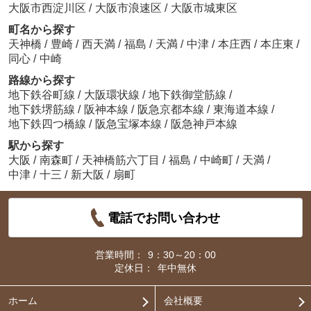
大阪市西淀川区
/
大阪市浪速区
/
大阪市城東区
町名から探す
天神橋
/
豊崎
/
西天満
/
福島
/
天満
/
中津
/
本庄西
/
本庄東
/
同心
/
中崎
路線から探す
地下鉄谷町線
/
大阪環状線
/
地下鉄御堂筋線
/
地下鉄堺筋線
/
阪神本線
/
阪急京都本線
/
東海道本線
/
地下鉄四つ橋線
/
阪急宝塚本線
/
阪急神戸本線
駅から探す
大阪
/
南森町
/
天神橋筋六丁目
/
福島
/
中崎町
/
天満
/
中津
/
十三
/
新大阪
/
扇町
電話でお問い合わせ
営業時間：
9：30～20：00
定休日：
年中無休
ホーム
会社概要