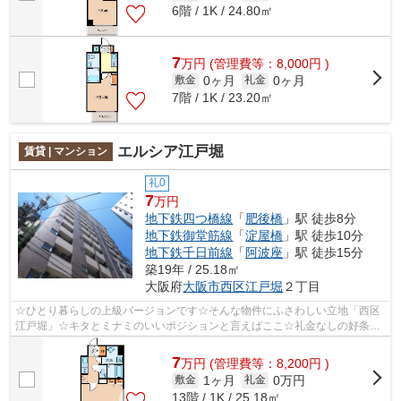
6階 / 1K / 24.80㎡
7
万
円
(管理費等：8,000円 )
0ヶ月
0ヶ月
敷金
礼金
7階 / 1K / 23.20㎡
エルシア江戸堀
賃貸 | マンション
礼0
7
万円
地下鉄四つ橋線
「
肥後橋
」駅 徒歩8分
地下鉄御堂筋線
「
淀屋橋
」駅 徒歩10分
地下鉄千日前線
「
阿波座
」駅 徒歩15分
築19年 / 25.18㎡
大阪府
大阪市西区
江戸堀
２丁目
☆ひとり暮らしの上級バージョンです☆そんな物件にふさわしい立地「西区
江戸堀」☆キタとミナミのいいポジションと言えばここ☆礼金なしの好条件
で無駄なく転居できます☆他タイプもありま...
7
万
円
(管理費等：8,200円 )
1ヶ月
0万円
敷金
礼金
13階 / 1K / 25.18㎡