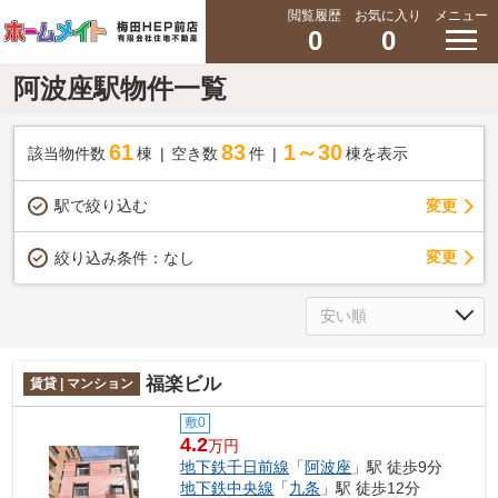
閲覧履歴
お気に入り
メニュー
0
0
阿波座駅物件一覧
61
83
1～30
該当物件数
棟
空き数
件
棟を表示
駅で絞り込む
変更
変更
絞り込み条件：
なし
福楽ビル
賃貸 | マンション
敷0
4.2
万円
地下鉄千日前線
「
阿波座
」駅 徒歩9分
地下鉄中央線
「
九条
」駅 徒歩12分