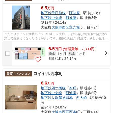
6.5
万円
地下鉄千日前線
「
阿波座
」駅 徒歩3分
地下鉄中央線
「
阿波座
」駅 徒歩3分
築12年 / 24.14㎡
大阪府
大阪市西区
立売堀
５丁目7-24
こだわりポイント満載の『SERENiTE立売堀』。お引越しのお日にちは要相
談してお決めになったほうが良いです。物件は地上10階建て。新しい生活を
ご予定なら家賃6.5万円のこの物件がお勧...
6.5
万
円
(管理費等：7,300円 )
1ヶ月
1ヶ月
敷金
礼金
5階 / 1K / 24.14㎡
ロイヤル西本町
賃貸 | マンション
6.6
万円
地下鉄四つ橋線
「
本町
」駅 徒歩6分
地下鉄中央線
「
阿波座
」駅 徒歩6分
地下鉄長堀鶴見緑地
「
西大橋
」駅 徒歩10
分
築24年 / 24.07㎡
大阪府
大阪市西区
西本町
２丁目1-14