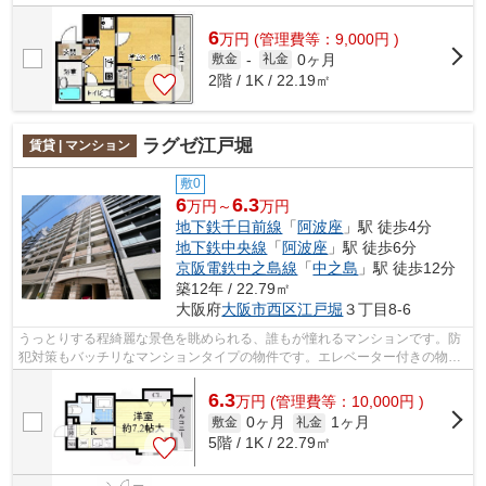
らできるお部屋探し品質であなたの理想の...
6
万
円
(管理費等：9,000円 )
0ヶ月
敷金
-
礼金
2階 / 1K / 22.19㎡
ラグゼ江戸堀
賃貸 | マンション
敷0
6
6.3
万円～
万円
地下鉄千日前線
「
阿波座
」駅 徒歩4分
地下鉄中央線
「
阿波座
」駅 徒歩6分
京阪電鉄中之島線
「
中之島
」駅 徒歩12分
築12年 / 22.79㎡
大阪府
大阪市西区
江戸堀
３丁目8-6
うっとりする程綺麗な景色を眺められる、誰もが憧れるマンションです。防
犯対策もバッチリなマンションタイプの物件です。エレベーター付きの物件
です。10階建てで街並みにも馴染んだ...
6.3
万
円
(管理費等：10,000円 )
0ヶ月
1ヶ月
敷金
礼金
5階 / 1K / 22.79㎡