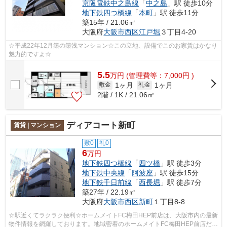
京阪電鉄中之島線
「
中之島
」駅 徒歩10分
地下鉄四つ橋線
「
本町
」駅 徒歩11分
築15年 / 21.06㎡
大阪府
大阪市西区
江戸堀
３丁目4-20
☆平成22年12月築の築浅マンション☆この立地、設備でこのお家賃はかなり
魅力的ですよ☆
5.5
万
円
(管理費等：7,000円 )
1ヶ月
1ヶ月
敷金
礼金
2階 / 1K / 21.06㎡
ディアコート新町
賃貸 | マンション
敷0
礼0
6
万円
地下鉄四つ橋線
「
四ツ橋
」駅 徒歩3分
地下鉄中央線
「
阿波座
」駅 徒歩15分
地下鉄千日前線
「
西長堀
」駅 徒歩7分
築27年 / 22.19㎡
大阪府
大阪市西区
新町
１丁目8-8
☆駅近くてラクラク便利☆ホームメイトFC梅田HEP前店は、大阪市内の最新
物件情報を網羅しております。地域密着のホームメイトFC梅田HEP前店だか