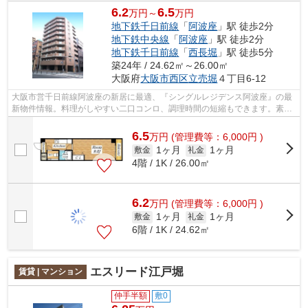
6.2
6.5
万円～
万円
地下鉄千日前線
「
阿波座
」駅 徒歩2分
地下鉄中央線
「
阿波座
」駅 徒歩2分
地下鉄千日前線
「
西長堀
」駅 徒歩5分
築24年 / 24.62㎡～26.00㎡
大阪府
大阪市西区
立売堀
４丁目6-12
大阪市営千日前線阿波座の新居に最適、『シングルレジデンス阿波座』の最
新物件情報。料理がしやすい二口コンロ、調理時間の短縮もできます。素敵
なキッチンが欲しいという方にオスス...
6.5
万
円
(管理費等：6,000円 )
1ヶ月
1ヶ月
敷金
礼金
4階 / 1K / 26.00㎡
6.2
万
円
(管理費等：6,000円 )
1ヶ月
1ヶ月
敷金
礼金
6階 / 1K / 24.62㎡
エスリード江戸堀
賃貸 | マンション
仲手半額
敷0