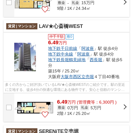
15万円
敷金
-
礼金
9階 / 1K / 24.34㎡
LAV★心斎橋WEST
賃貸 | マンション
仲手半額
敷0
6.49
万円
地下鉄千日前線
「
阿波座
」駅 徒歩4分
地下鉄中央線
「
阿波座
」駅 徒歩4分
地下鉄長堀鶴見緑地
「
西長堀
」駅 徒歩5
分
築15年 / 25.20㎡
大阪府
大阪市西区
立売堀
４丁目40番地
多くの方からご好評頂いているLAV★心斎橋WESTのご紹介です。駅の至近
に立地する、徒歩4分の快適な環境にある物件です。安心と信頼のマンショ
ンタイプの物件。マンションの陽当りも良く...
6.49
万
円
(管理費等：6,300円 )
0万円
5万円
敷金
礼金
2階 / 1K / 25.20㎡
SERENiTE立売堀
賃貸 | マンション