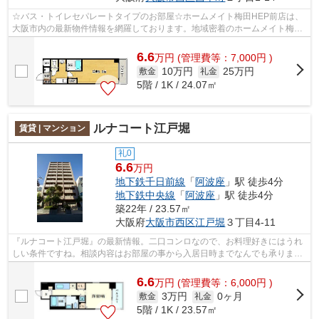
☆バス・トイレセパレートタイプのお部屋☆ホームメイト梅田HEP前店は、
大阪市内の最新物件情報を網羅しております。地域密着のホームメイト梅田
HEP前店だからできるお部屋探し品質であ...
6.6
万
円
(管理費等：7,000円 )
10万円
25万円
敷金
礼金
5階 / 1K / 24.07㎡
ルナコート江戸堀
賃貸 | マンション
礼0
6.6
万円
地下鉄千日前線
「
阿波座
」駅 徒歩4分
地下鉄中央線
「
阿波座
」駅 徒歩4分
築22年 / 23.57㎡
大阪府
大阪市西区
江戸堀
３丁目4-11
『ルナコート江戸堀』の最新情報。二口コンロなので、お料理好きにはうれ
しい条件ですね。相談内容はお部屋の事から入居日時までなんでも承りま
す。遮音性が高く静かな住環境の鉄筋コ...
6.6
万
円
(管理費等：6,000円 )
3万円
0ヶ月
敷金
礼金
5階 / 1K / 23.57㎡