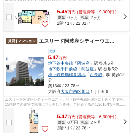
ション物件です。エレベーター付き物件...
5.45
万
円
(管理費等：9,000円 )
0ヶ月
2ヶ月
敷金
礼金
2階 / 1K / 22.01㎡
エスリード阿波座シティーウエスト
賃貸 | マンション
敷0
5.47
万円
地下鉄中央線
「
阿波座
」駅 徒歩5分
地下鉄千日前線
「
阿波座
」駅 徒歩5分
地下鉄長堀鶴見緑地
「
西長堀
」駅 徒歩12
分
築16年 / 23.78㎡
大阪府
大阪市西区
川口
１丁目6-9
エスリード阿波座シティーウエスト：地下鉄中央線阿波座にも近くて便利。
15階建ての建物で地域にマッチした物件。ご紹介するのは2010年5月竣工・
築9年の物件です。敷地内には使いやす...
5.47
万
円
(管理費等：6,300円 )
0万円
2ヶ月
敷金
礼金
2階 / 1K / 23.78㎡