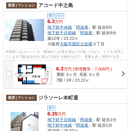
アコード中之島
賃貸 | マンション
敷0
礼0
6.3
万円
地下鉄中央線
「
阿波座
」駅 徒歩8分
地下鉄千日前線
「
阿波座
」駅 徒歩8分
築12年 / 23.22㎡
大阪府
大阪市西区
土佐堀
３丁目
共用部にはエレベータ・敷地内ごみ置き場などが揃っており、とても充実し
ています◎駅徒歩8分に駅が立地する物件なので、電車を多く利用する方に
とって便利です◎造りとデザインに関して...
6.3
万
円
(管理費等：7,000円 )
0ヶ月
0ヶ月
敷金
礼金
7階 / 1R / 23.22㎡
ジラソーレ本町通
賃貸 | マンション
敷0
6.35
万円
地下鉄千日前線
「
阿波座
」駅 徒歩1分
地下鉄中央線
「
阿波座
」駅 徒歩1分
築20年 / 26.50㎡