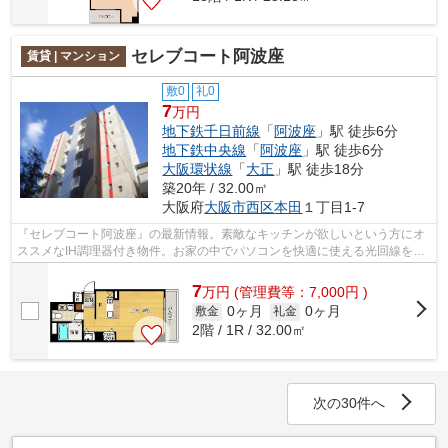
セレブコート阿波座
賃貸 | マンション
敷0
礼0
7
万円
地下鉄千日前線
「
阿波座
」駅 徒歩6分
地下鉄中央線
「
阿波座
」駅 徒歩6分
大阪環状線
「
大正
」駅 徒歩18分
築20年 / 32.00㎡
大阪府
大阪市西区
本田
１丁目1-7
『セレブコート阿波座』の最新情報。素敵なキッチンが欲しいという方にオ
ススメなIH調理器付き物件。お家の中でパソコンを快適に使える光回線を導
入しています。お家を移り住む方日時...
7
万
円
(管理費等：7,000円 )
0ヶ月
0ヶ月
敷金
礼金
2階 / 1R / 32.00㎡
次の30件へ