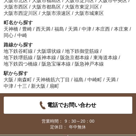
大阪市北区
/
大阪市福島区
/
大阪市淀川区
/
大阪市中央区
/
大阪市西区
/
大阪市都島区
/
大阪市東淀川区
/
大阪市西淀川区
/
大阪市浪速区
/
大阪市城東区
町名から探す
天神橋
/
豊崎
/
西天満
/
福島
/
天満
/
中津
/
本庄西
/
本庄東
/
同心
/
中崎
路線から探す
地下鉄谷町線
/
大阪環状線
/
地下鉄御堂筋線
/
地下鉄堺筋線
/
阪神本線
/
阪急京都本線
/
東海道本線
/
地下鉄四つ橋線
/
阪急宝塚本線
/
阪急神戸本線
駅から探す
大阪
/
南森町
/
天神橋筋六丁目
/
福島
/
中崎町
/
天満
/
中津
/
十三
/
新大阪
/
扇町
電話でお問い合わせ
営業時間：
9：30～20：00
定休日：
年中無休