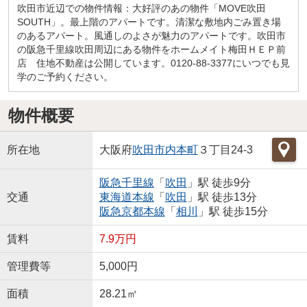
吹田市近辺での物件情報：大好評のあの物件「MOVE吹田
SOUTH」。最上階のアパートです。清潔な敷地内ごみ置き場
のあるアパート。風通しのよさが魅力のアパートです。吹田市
の阪急千里線吹田周辺にある物件をホームメイト梅田ＨＥＰ前
店 住地不動産は公開しています。0120-88-3377にいつでも見
学のご予約ください。
物件概要
所在地
大阪府
吹田市
内本町
３丁目24-3
阪急千里線
「
吹田
」駅 徒歩9分
交通
東海道本線
「
吹田
」駅 徒歩13分
阪急京都本線
「
相川
」駅 徒歩15分
賃料
7.9万円
管理費等
5,000円
面積
28.21㎡