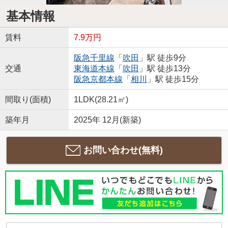
基本情報
賃料
7.9万円
阪急千里線
「
吹田
」駅 徒歩9分
交通
東海道本線
「
吹田
」駅 徒歩13分
阪急京都本線
「
相川
」駅 徒歩15分
間取り(面積)
1LDK(28.21㎡)
築年月
2025年 12月(新築)
お問い合わせ(無料)