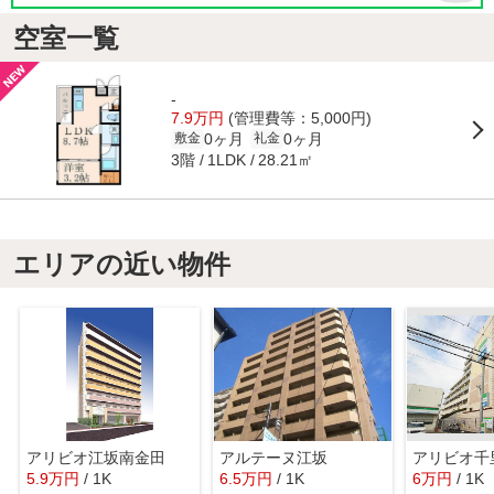
空室一覧
-
7.9万円
(管理費等：5,000円)
0ヶ月
0ヶ月
敷金
礼金
3階
28.21㎡
1LDK
エリアの近い物件
アリビオ江坂南金田
アルテーヌ江坂
アリビオ千
5.9
万
円
/ 1K
6.5
万
円
/ 1K
6
万
円
/ 1K