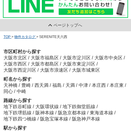
ページトップへ
TOP
>
物件カタログ
>
SERENITE天六西
市区町村から探す
大阪市北区
/
大阪市福島区
/
大阪市淀川区
/
大阪市中央区
/
大阪市西区
/
大阪市都島区
/
大阪市東淀川区
/
大阪市西淀川区
/
大阪市浪速区
/
大阪市城東区
町名から探す
天神橋
/
豊崎
/
西天満
/
福島
/
天満
/
中津
/
本庄西
/
本庄東
/
同心
/
中崎
路線から探す
地下鉄谷町線
/
大阪環状線
/
地下鉄御堂筋線
/
地下鉄堺筋線
/
阪神本線
/
阪急京都本線
/
東海道本線
/
地下鉄四つ橋線
/
阪急宝塚本線
/
阪急神戸本線
駅から探す