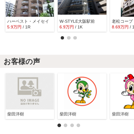
ハーベスト・メイセイ
W-STYLE大阪駅前
老松コープ
5.9
万
円
/ 1R
6.9
万
円
/ 1K
8.69
万
円
/
お客様の声
柴田洋樹
柴田洋樹
柴田洋樹