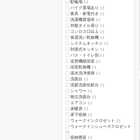
駐輪場
(-)
バイク置場あり
(-)
家具・家電付き
(-)
洗濯機置場有
(-)
外観タイル張り
(-)
コンロ２口以上
(-)
食器洗い乾燥機
(-)
システムキッチン
(-)
対面式キッチン
(-)
バス・トイレ別
(-)
追焚機能浴室
(-)
浴室乾燥機
(-)
温水洗浄便座
(-)
洗面台
(-)
洗髪洗面化粧台
(-)
シャワー
(-)
独立洗面台
(-)
エアコン
(-)
床暖房
(-)
床下収納
(-)
ウォークインクロゼット
(-)
ウォークインシューズクロゼット
(-)
収納豊富
(-)