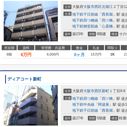
大阪府
大阪市西区
北堀江
２丁目12
住所
交通
地下鉄千日前線
「
西長堀
」駅 徒
地下鉄四つ橋線
「
四ツ橋
」駅 徒
地下鉄御堂筋線
「
心斎橋
」駅 徒
築23年
8階建
その
築年
階数
構造
所在階
賃料
管理費・共益費
敷金
礼金
間取り
6
万円
0ヶ月
6階
6,000円
15万円
1K
2
ディアコート新町
大阪府
大阪市西区
新町
１丁目8-8
住所
交通
地下鉄四つ橋線
「
四ツ橋
」駅 徒
地下鉄中央線
「
阿波座
」駅 徒歩1
地下鉄千日前線
「
西長堀
」駅 徒
築27年
5階建
軽量
築年
階数
構造