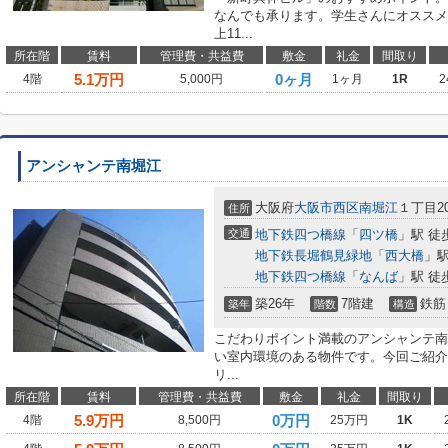
なんでも承ります。学生さんにオススメ
上11...
所在階
賃料
管理費・共益費
敷金
礼金
間取り
5.1
万円
0ヶ月
4階
5,000円
1ヶ月
1R
2
アンシャンテ南堀江
大阪府
大阪市西区
南堀江
１丁目20
住所
交通
地下鉄四つ橋線
「
四ツ橋
」駅 徒
地下鉄長堀鶴見緑地
「
西大橋
」駅
地下鉄四つ橋線
「
なんば
」駅 徒
築26年
7階建
鉄筋
築年
階数
構造
こだわりポイント満載のアンシャンテ南
い室内環境のある物件です。今回ご紹介
リ...
所在階
賃料
管理費・共益費
敷金
礼金
間取り
5.9
万円
0万円
4階
8,500円
25万円
1K