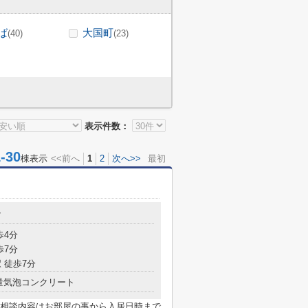
ば
大国町
(40)
(23)
表示件数：
30
棟表示
<<前へ
1
2
次へ>>
最初
7
歩4分
歩7分
 徒歩7分
量気泡コンクリート
相談内容はお部屋の事から入居日時まで