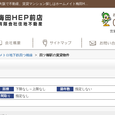
四ツ橋駅の賃貸、店舗、事務所一覧｜賃貸大阪で不動産、賃貸マンション探しはホームメイト梅田HEP前店
営
メトロ地下鉄四つ橋線
>
四ツ橋駅の賃貸物件
面積
下限なし～上限なし
築年数
指定しない
間取り
指定なし