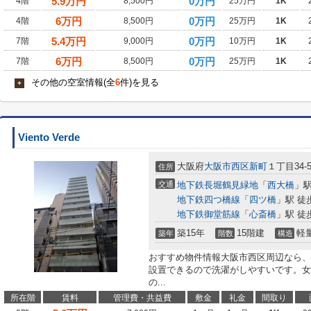
5.9
万円
0万円
4階
8,500円
25万円
1K
6
万円
0万円
4階
8,500円
25万円
1K
5.4
万円
0万円
7階
9,000円
10万円
1K
6
万円
0万円
7階
8,500円
25万円
1K
その他の空室情報(全
6
件)を見る
+
Viento Verde
大阪府
大阪市西区
新町
１丁目34-
住所
交通
地下鉄長堀鶴見緑地
「
西大橋
」駅
地下鉄四つ橋線
「
四ツ橋
」駅 徒
地下鉄御堂筋線
「
心斎橋
」駅 徒
築15年
15階建
軽
築年
階数
構造
おすすめ物件情報大阪市西区周辺なら、「Vi
設置できるので洗濯がしやすいです。女
の...
所在階
賃料
管理費・共益費
敷金
礼金
間取り