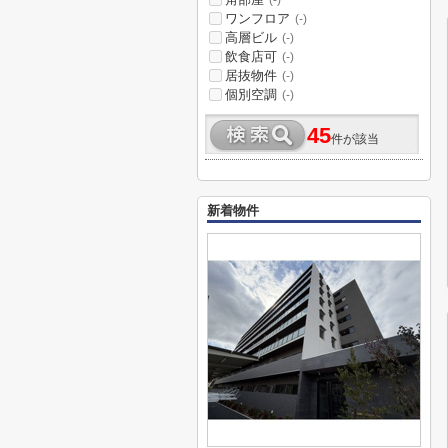
(-)
ワンフロア
(-)
高層ビル
(-)
飲食店可
(-)
居抜物件
(-)
個別空調
(-)
45
件が該当
新着物件