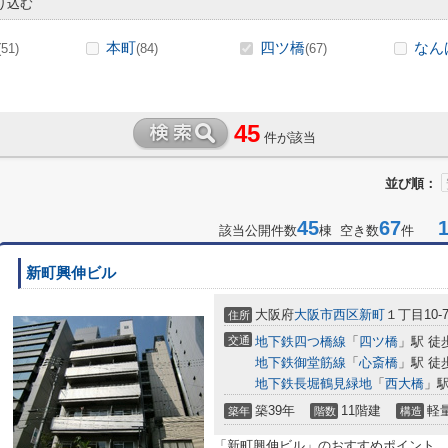
り込む
本町
四ツ橋
なん
(51)
(84)
(67)
45
件が該当
並び順：
45
67
1-
該当公開件数
棟 空き数
件
新町興伸ビル
大阪府
大阪市西区
新町
１丁目10-
住所
交通
地下鉄四つ橋線
「
四ツ橋
」駅 徒
地下鉄御堂筋線
「
心斎橋
」駅 徒
地下鉄長堀鶴見緑地
「
西大橋
」駅
築39年
11階建
軽
築年
階数
構造
「新町興伸ビル」のおすすめポイント。