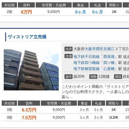
所在階
賃料
管理費・共益費
敷金
礼金
間取り
6
万円
0ヶ月
0ヶ月
2階
9,000円
1K
2
ヴィストリア立売堀
大阪府
大阪市西区
北堀江
３丁目2-
住所
交通
地下鉄千日前線
「
西長堀
」駅 徒
地下鉄四つ橋線
「
四ツ橋
」駅 徒
地下鉄御堂筋線
「
心斎橋
」駅 徒
築20年
11階建
鉄
築年
階数
構造
こだわりポイント満載の『ヴィストリア
ンなのでお料理ラクラク。一人暮らしの
暮ら...
所在階
賃料
管理費・共益費
敷金
礼金
間取り
6.3
万円
3階
9,000円
1ヶ月
2ヶ月
1K
2
7.5
万円
3階
9,000円
1ヶ月
2ヶ月
1LDK
2