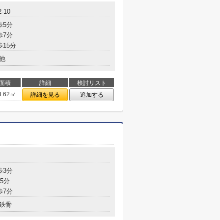
-10
歩5分
歩7分
歩15分
他
面積
詳細
検討リスト
3.62㎡
詳細を見る
追加する
歩3分
5分
歩7分
鉄骨