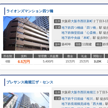
ライオンズマンション四ツ橋
大阪府
大阪市西区
新町
２丁目3-1
住所
交通
地下鉄四つ橋線
「
四ツ橋
」駅 徒
地下鉄御堂筋線
「
心斎橋
」駅 徒
地下鉄中央線
「
本町
」駅 徒歩9分
築40年
11階建
鉄
築年
階数
構造
所在階
賃料
管理費・共益費
敷金
礼金
間取り
6.5
万円
6階
5,400円
15万円
25万円
1LDK
プレサンス南堀江ザ・センス
大阪府
大阪市西区
南堀江
３丁目3-
住所
交通
地下鉄千日前線
「
桜川
」駅 徒歩
地下鉄長堀鶴見緑地
「
西大橋
」駅