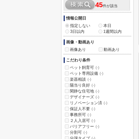
45
件が該当
情報公開日
指定しない
本日
3日以内
1週間以内
画像・動画あり
画像あり
動画あり
こだわり条件
ペット飼育可
(-)
ペット専用設備
(-)
楽器相談
(-)
陽当り良好
(-)
閑静な住宅地
(-)
デザイナーズ
(-)
リノベーション済
(-)
保証人不要
(-)
事務所可
(-)
２人入居可
(-)
バリアフリー
(-)
分割可
(-)
分譲タイプ
(-)