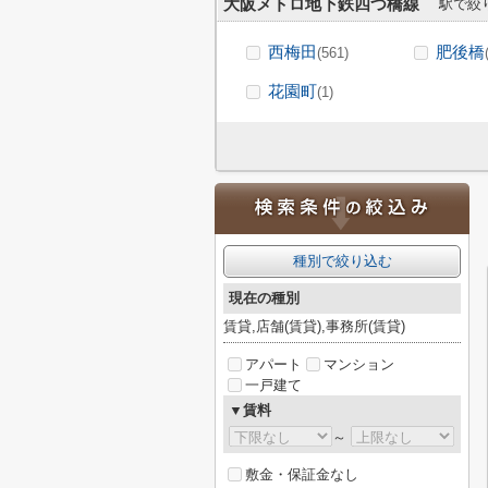
大阪メトロ地下鉄四つ橋線
駅で絞
西梅田
肥後橋
(561)
花園町
(1)
種別で絞り込む
現在の種別
賃貸,店舗(賃貸),事務所(賃貸)
アパート
マンション
一戸建て
▼賃料
～
敷金・保証金なし