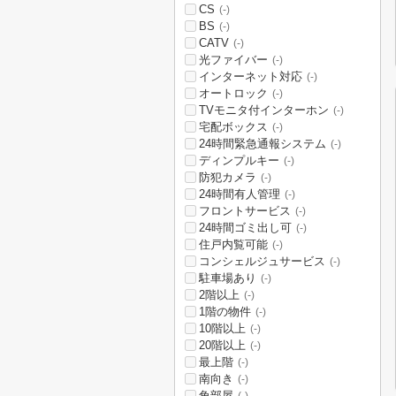
CS
(-)
BS
(-)
CATV
(-)
光ファイバー
(-)
インターネット対応
(-)
オートロック
(-)
TVモニタ付インターホン
(-)
宅配ボックス
(-)
24時間緊急通報システム
(-)
ディンプルキー
(-)
防犯カメラ
(-)
24時間有人管理
(-)
フロントサービス
(-)
24時間ゴミ出し可
(-)
住戸内覧可能
(-)
コンシェルジュサービス
(-)
駐車場あり
(-)
2階以上
(-)
1階の物件
(-)
10階以上
(-)
20階以上
(-)
最上階
(-)
南向き
(-)
角部屋