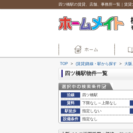
TOP
>
(賃貸)路線・駅から探す
>
大阪
四ツ橋駅物件一覧
沿線
四ツ橋駅
賃料
下限なし～上限なし
駅徒歩
指定しない
設備条件
指定なし