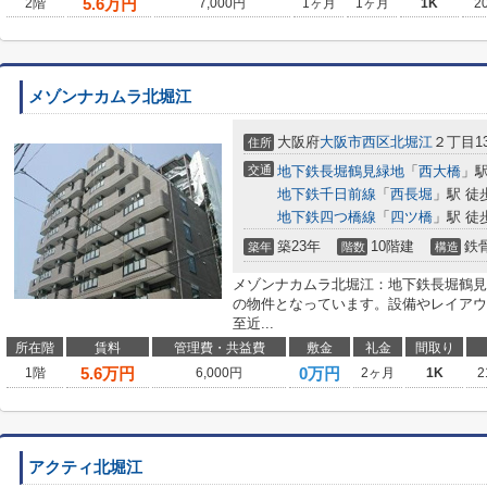
5.6
万円
2階
7,000円
1ヶ月
1ヶ月
1K
2
メゾンナカムラ北堀江
大阪府
大阪市西区
北堀江
２丁目13
住所
交通
地下鉄長堀鶴見緑地
「
西大橋
」駅
地下鉄千日前線
「
西長堀
」駅 徒
地下鉄四つ橋線
「
四ツ橋
」駅 徒
築23年
10階建
鉄
築年
階数
構造
メゾンナカムラ北堀江：地下鉄長堀鶴見
の物件となっています。設備やレイアウ
至近...
所在階
賃料
管理費・共益費
敷金
礼金
間取り
5.6
万円
0万円
1階
6,000円
2ヶ月
1K
2
アクティ北堀江