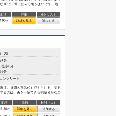
な1Rで非常に住み心地がよいです。地
面積
詳細
検討リスト
4.00㎡
詳細を見る
追加する
－20
歩6分
 徒歩6分
歩6分
コンクリート
堀江。昼間の電気代も抑えられる、明る
するのは、街を一望できる眺望良好なエ
面積
詳細
検討リスト
25.28㎡
詳細を見る
追加する