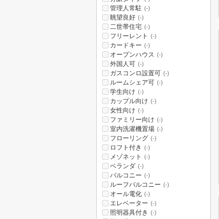
管理人常駐
(-)
眺望良好
(-)
二世帯住宅
(-)
フリーレント
(-)
カードキー
(-)
オープンハウス
(-)
外国人可
(-)
ガスコンロ設置可
(-)
ルームシェア可
(-)
学生向け
(-)
カップル向け
(-)
女性向け
(-)
ファミリー向け
(-)
室内洗濯機置場
(-)
フローリング
(-)
ロフト付き
(-)
メゾネット
(-)
ベランダ
(-)
バルコニー
(-)
ルーフバルコニー
(-)
オール電化
(-)
エレベーター
(-)
照明器具付き
(-)