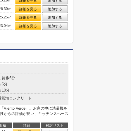
25.28㎡
詳細を見る
追加する
26.30㎡
詳細を見る
追加する
25.25㎡
詳細を見る
追加する
23.04㎡
詳細を見る
追加する
5
 徒歩5分
歩6分
歩10分
量気泡コンクリート
ento Verde」。お家の中に洗濯機を
性からの評価が良い、キッチンスぺース
面積
詳細
検討リスト