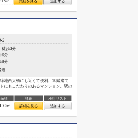
0.15㎡
詳細を見る
追加する
-2
 徒歩3分
歩6分
歩8分
骨造
緑地西大橋にも近くて便利。10階建て
トにもこだわりのあるマンション。駅の
面積
詳細
検討リスト
1.75㎡
詳細を見る
追加する