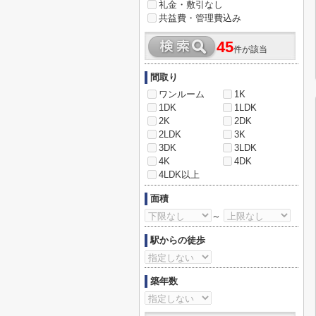
礼金・敷引なし
共益費・管理費込み
45
件が該当
間取り
ワンルーム
1K
1DK
1LDK
2K
2DK
2LDK
3K
3DK
3LDK
4K
4DK
4LDK以上
面積
～
駅からの徒歩
築年数