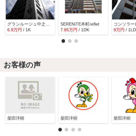
グランルージュ中之島南
SERENiTE本町reflet
コンソラー
6.9
万
円
/ 1K
7.85
万
円
/ 1DK
9
万
円
/ 1L
お客様の声
柴田洋樹
柴田洋樹
柴田洋樹