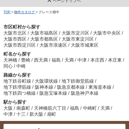
ページトップへ
TOP
>
物件カタログ
>
グレース畑中
市区町村から探す
大阪市北区
/
大阪市福島区
/
大阪市淀川区
/
大阪市中央区
/
大阪市西区
/
大阪市都島区
/
大阪市東淀川区
/
大阪市西淀川区
/
大阪市浪速区
/
大阪市城東区
町名から探す
天神橋
/
豊崎
/
西天満
/
福島
/
天満
/
中津
/
本庄西
/
本庄東
/
同心
/
中崎
路線から探す
地下鉄谷町線
/
大阪環状線
/
地下鉄御堂筋線
/
地下鉄堺筋線
/
阪神本線
/
阪急京都本線
/
東海道本線
/
地下鉄四つ橋線
/
阪急宝塚本線
/
阪急神戸本線
駅から探す
大阪
/
南森町
/
天神橋筋六丁目
/
福島
/
中崎町
/
天満
/
中津
/
十三
/
新大阪
/
扇町