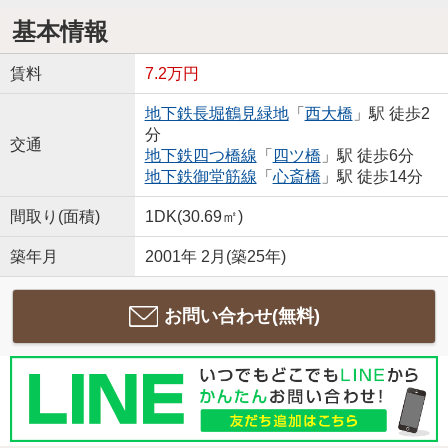
基本情報
賃料
7.2万円
地下鉄長堀鶴見緑地
「
西大橋
」駅 徒歩2
分
交通
地下鉄四つ橋線
「
四ツ橋
」駅 徒歩6分
地下鉄御堂筋線
「
心斎橋
」駅 徒歩14分
間取り(面積)
1DK(30.69㎡)
築年月
2001年 2月(築25年)
お問い合わせ(無料)