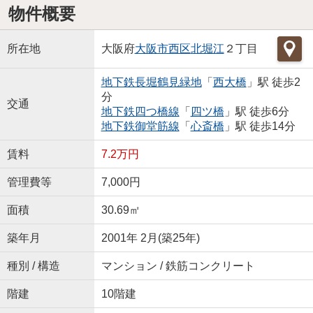
物件概要
所在地
大阪府
大阪市西区
北堀江
２丁目
地下鉄長堀鶴見緑地
「
西大橋
」駅 徒歩2
分
交通
地下鉄四つ橋線
「
四ツ橋
」駅 徒歩6分
地下鉄御堂筋線
「
心斎橋
」駅 徒歩14分
賃料
7.2万円
管理費等
7,000円
面積
30.69㎡
築年月
2001年 2月(築25年)
種別 / 構造
マンション / 鉄筋コンクリート
階建
10階建