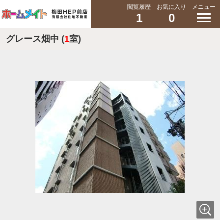
閲覧履歴
お気に入り
メニュー
1
0
グレース畑中 (
1
室)