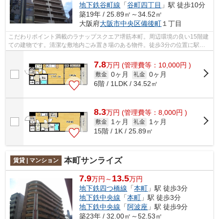
地下鉄谷町線
「
谷町四丁目
」駅 徒歩10分
築19年 / 25.89㎡～34.52㎡
大阪府
大阪市中央区
備後町
１丁目
こだわりポイント満載のラナップスクエア堺筋本町。周辺環境の良い15階建
ての建物です。清潔な敷地内ごみ置き場のある物件。徒歩3分の位置に駅が
ある、魅力的な立地の物件です。大阪市...
7.8
万
円
(管理費等：10,000円 )
0ヶ月
0ヶ月
敷金
礼金
6階 / 1LDK / 34.52㎡
8.3
万
円
(管理費等：8,000円 )
1ヶ月
1ヶ月
敷金
礼金
15階 / 1K / 25.89㎡
本町サンライズ
賃貸 | マンション
7.9
13.5
万円～
万円
地下鉄四つ橋線
「
本町
」駅 徒歩3分
地下鉄中央線
「
本町
」駅 徒歩3分
地下鉄中央線
「
阿波座
」駅 徒歩9分
築23年 / 32.00㎡～52.53㎡