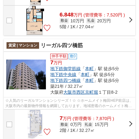
6.848
万
円
(管理費等：7,520円 )
10万円
20万円
敷金
礼金
5階 / 1K / 27.04㎡
リーガル四ツ橋筋
賃貸 | マンション
仲手半額
敷0
7
万円
地下鉄御堂筋線
「
本町
」駅 徒歩5分
地下鉄中央線
「
本町
」駅 徒歩5分
地下鉄四つ橋線
「
本町
」駅 徒歩5分
築21年 / 32.27㎡
大阪府
大阪市西区
京町堀
１丁目8-2
☆人気のリーガルマンションシリーズ！☆ ☆ホームメイト梅田HEP前店は、
大阪市内の最新物件情報を網羅しております。地域密着のホームメイト梅田
HEP前店だからできるお部屋探し品質であ...
7
万
円
(管理費等：7,870円 )
0万円
15万円
敷金
礼金
2階 / 1K / 32.27㎡