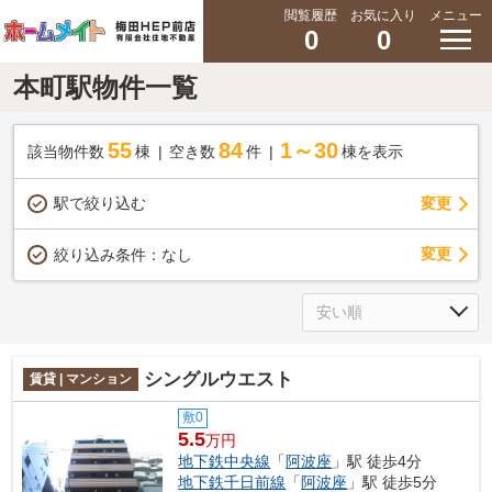
閲覧履歴
お気に入り
メニュー
0
0
本町駅物件一覧
55
84
1～30
該当物件数
棟
空き数
件
棟を表示
駅で絞り込む
変更
変更
絞り込み条件：
なし
シングルウエスト
賃貸 | マンション
敷0
5.5
万円
地下鉄中央線
「
阿波座
」駅 徒歩4分
地下鉄千日前線
「
阿波座
」駅 徒歩5分