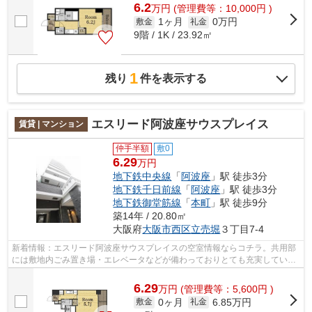
6.2
万
円
(管理費等：10,000円 )
1ヶ月
0万円
敷金
礼金
9階 / 1K / 23.92㎡
1
残り
件を表示する
エスリード阿波座サウスプレイス
賃貸 | マンション
仲手半額
敷0
6.29
万円
地下鉄中央線
「
阿波座
」駅 徒歩3分
地下鉄千日前線
「
阿波座
」駅 徒歩3分
地下鉄御堂筋線
「
本町
」駅 徒歩9分
築14年 / 20.80㎡
大阪府
大阪市西区
立売堀
３丁目7-4
新着情報：エスリード阿波座サウスプレイスの空室情報ならコチラ。共用部
には敷地内ごみ置き場・エレベータなどが備わっておりとても充実していま
す。この物件は駅から徒歩3分の物件で...
6.29
万
円
(管理費等：5,600円 )
0ヶ月
6.85万円
敷金
礼金