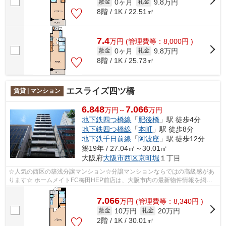
0ヶ月
9.8万円
敷金
礼金
8階 / 1K / 22.51㎡
7.4
万
円
(管理費等：8,000円 )
0ヶ月
9.8万円
敷金
礼金
8階 / 1K / 25.73㎡
エスライズ四ツ橋
賃貸 | マンション
6.848
7.066
万円～
万円
地下鉄四つ橋線
「
肥後橋
」駅 徒歩4分
地下鉄四つ橋線
「
本町
」駅 徒歩8分
地下鉄千日前線
「
阿波座
」駅 徒歩12分
築19年 / 27.04㎡～30.01㎡
大阪府
大阪市西区
京町堀
１丁目
☆人気の西区の築浅分譲マンション☆分譲マンションならではの高級感があ
ります☆ ホームメイトFC梅田HEP前店は、大阪市内の最新物件情報を網羅
しております。地域密着のホームメイトFC梅...
7.066
万
円
(管理費等：8,340円 )
10万円
20万円
敷金
礼金
2階 / 1K / 30.01㎡