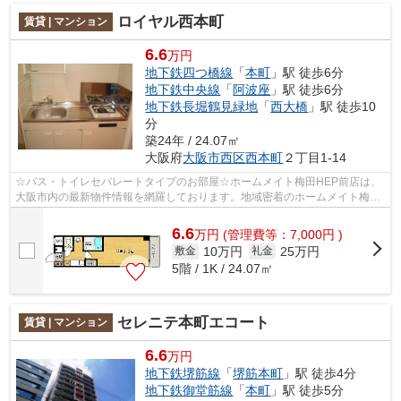
ロイヤル西本町
賃貸 | マンション
6.6
万円
地下鉄四つ橋線
「
本町
」駅 徒歩6分
地下鉄中央線
「
阿波座
」駅 徒歩6分
地下鉄長堀鶴見緑地
「
西大橋
」駅 徒歩10
分
築24年 / 24.07㎡
大阪府
大阪市西区
西本町
２丁目1-14
☆バス・トイレセパレートタイプのお部屋☆ホームメイト梅田HEP前店は、
大阪市内の最新物件情報を網羅しております。地域密着のホームメイト梅田
HEP前店だからできるお部屋探し品質であ...
6.6
万
円
(管理費等：7,000円 )
10万円
25万円
敷金
礼金
5階 / 1K / 24.07㎡
セレニテ本町エコート
賃貸 | マンション
6.6
万円
地下鉄堺筋線
「
堺筋本町
」駅 徒歩4分
地下鉄御堂筋線
「
本町
」駅 徒歩5分