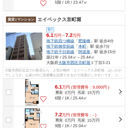
5階 / 1R / 23.47㎡
エイペックス京町堀
賃貸 | マンション
敷0
6.1
7.2
万円～
万円
地下鉄四つ橋線
「
肥後橋
」駅 徒歩4分
地下鉄御堂筋線
「
本町
」駅 徒歩7分
地下鉄千日前線
「
阿波座
」駅 徒歩15分
築21年 / 25.04㎡～25.44㎡
大阪府
大阪市西区
京町堀
１丁目3-21
大阪市西区近辺での新居なら、人気の物件「エイペックス京町堀」はいかが
でしょうか。お家の中に洗濯機を設置できるので洗濯がしやすいです。コン
クリート躯体で隙間がなく気密性や断...
6.1
万
円
(管理費等：9,000円 )
0万円
15万円
敷金
礼金
6階 / 1K / 25.44㎡
7.2
万
円
(管理費等：- )
0万円
15万円
敷金
礼金
9階 / 1K / 25.04㎡