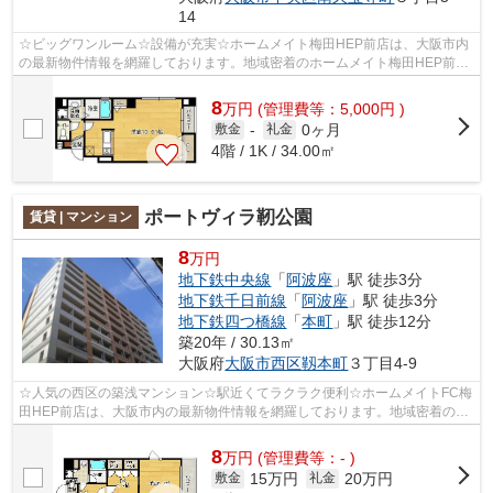
14
☆ビッグワンルーム☆設備が充実☆ホームメイト梅田HEP前店は、大阪市内
の最新物件情報を網羅しております。地域密着のホームメイト梅田HEP前店
だからできるお部屋探し品質であなたの理想...
8
万
円
(管理費等：5,000円 )
0ヶ月
敷金
-
礼金
4階 / 1K / 34.00㎡
ポートヴィラ靭公園
賃貸 | マンション
8
万円
地下鉄中央線
「
阿波座
」駅 徒歩3分
地下鉄千日前線
「
阿波座
」駅 徒歩3分
地下鉄四つ橋線
「
本町
」駅 徒歩12分
築20年 / 30.13㎡
大阪府
大阪市西区
靱本町
３丁目4-9
☆人気の西区の築浅マンション☆駅近くてラクラク便利☆ホームメイトFC梅
田HEP前店は、大阪市内の最新物件情報を網羅しております。地域密着のホ
ームメイトFC梅田HEP前店だからできるお部...
8
万
円
(管理費等：- )
15万円
20万円
敷金
礼金