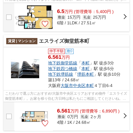
きるお部屋探し品質であなたの理想のお部...
6.5
万
円
(管理費等：5,400円 )
15万円
25万円
敷金
礼金
6階 / 1LDK / 27.51㎡
エスライズ御堂筋本町
賃貸 | マンション
仲手半額
敷0
6.561
万円
地下鉄御堂筋線
「
本町
」駅 徒歩3分
地下鉄四つ橋線
「
本町
」駅 徒歩5分
地下鉄堺筋線
「
堺筋本町
」駅 徒歩10分
築13年 / 24.68㎡
大阪府
大阪市中央区
本町
４丁目6-4
こだわりで選ぶ方におすすめ!大阪市中央区エリアおすすめ物件「エスライズ
御堂筋本町」。お家を移り住む方日時は私たちにご相談してくださいね。利
便性の高い設備も充実した、新築のお...
6.561
万
円
(管理費等：6,890円 )
0万円
2ヶ月
敷金
礼金
4階 / 1K / 24.68㎡