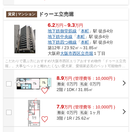
ドゥーエ立売堀
賃貸 | マンション
6.2
9.3
万円～
万円
地下鉄御堂筋線
「
本町
」駅 徒歩4分
地下鉄中央線
「
本町
」駅 徒歩4分
地下鉄四つ橋線
「
本町
」駅 徒歩4分
築12年 / 23.92㎡～31.85㎡
大阪府
大阪市西区
立売堀
１丁目
こだわりで選ぶ方におすすめ!大阪市西区エリアおすすめ物件「ドゥーエ立売
堀」。大事なペットと離れたくない愛犬家、愛猫家必見のペット可能物件。
学校への通学に便利な学生さん希望の...
8.9
万
円
(管理費等：10,000円 )
0万円
0万円
敷金
礼金
2階 / 1DK / 31.85㎡
7.9
万
円
(管理費等：10,000円 )
0万円
1ヶ月
敷金
礼金
3階 / 1R / 25.62㎡