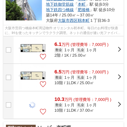
地下鉄御堂筋線
「
本町
」駅 徒歩3分
地下鉄四つ橋線
「
肥後橋
」駅 徒歩10分
築14年 / 25.00㎡～37.00㎡
大阪府
大阪市西区
靱本町
１丁目36-3
大阪市営四つ橋線本町周辺物件:オリエンタル靭本町。毎日のお料理が快適
に、IHを使ったキッチンでラクラク調理。ネットの通信が速い光ファイバー
を使用しているマンションです。出来る...
6.1
万
円
(管理費等：7,000円 )
1ヶ月
1ヶ月
敷金
礼金
2階 / 1K / 25.00㎡
6.5
万
円
(管理費等：7,000円 )
1ヶ月
1ヶ月
敷金
礼金
10階 / 1LDK / 25.00㎡
10.3
万
円
(管理費等：7,000円 )
1ヶ月
1ヶ月
敷金
礼金
10階 / 1LDK / 37.00㎡