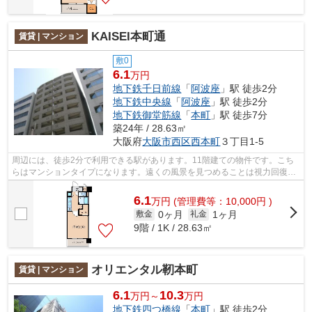
KAISEI本町通
賃貸 | マンション
敷0
6.1
万円
地下鉄千日前線
「
阿波座
」駅 徒歩2分
地下鉄中央線
「
阿波座
」駅 徒歩2分
地下鉄御堂筋線
「
本町
」駅 徒歩7分
築24年 / 28.63㎡
大阪府
大阪市西区
西本町
３丁目1-5
周辺には、徒歩2分で利用できる駅があります。11階建ての物件です。こち
らはマンションタイプになります。遠くの風景を見つめることは視力回復に
も繋がりますので健康的になれます。地...
6.1
万
円
(管理費等：10,000円 )
0ヶ月
1ヶ月
敷金
礼金
9階 / 1K / 28.63㎡
オリエンタル靭本町
賃貸 | マンション
6.1
10.3
万円～
万円
地下鉄四つ橋線
「
本町
」駅 徒歩2分