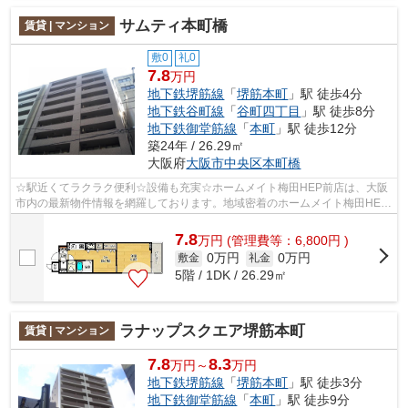
サムティ本町橋
賃貸 | マンション
敷0
礼0
7.8
万円
地下鉄堺筋線
「
堺筋本町
」駅 徒歩4分
地下鉄谷町線
「
谷町四丁目
」駅 徒歩8分
地下鉄御堂筋線
「
本町
」駅 徒歩12分
築24年 / 26.29㎡
大阪府
大阪市中央区
本町橋
☆駅近くてラクラク便利☆設備も充実☆ホームメイト梅田HEP前店は、大阪
市内の最新物件情報を網羅しております。地域密着のホームメイト梅田HEP
前店だからできるお部屋探し品質であなたの...
7.8
万
円
(管理費等：6,800円 )
0万円
0万円
敷金
礼金
5階 / 1DK / 26.29㎡
ラナップスクエア堺筋本町
賃貸 | マンション
7.8
8.3
万円～
万円
地下鉄堺筋線
「
堺筋本町
」駅 徒歩3分
地下鉄御堂筋線
「
本町
」駅 徒歩9分