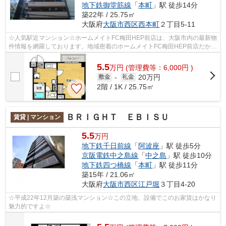
地下鉄御堂筋線
「
本町
」駅 徒歩14分
築22年 / 25.75㎡
大阪府
大阪市西区
西本町
２丁目5-11
☆人気駅近マンション☆ホームメイトFC梅田HEP前店は、大阪市内の最新物
件情報を網羅しております。地域密着のホームメイトFC梅田HEP前店だから
できるお部屋探し品質であなたの理想のお...
5.5
万
円
(管理費等：6,000円 )
20万円
敷金
-
礼金
2階 / 1K / 25.75㎡
ＢＲＩＧＨＴ ＥＢＩＳＵ
賃貸 | マンション
5.5
万円
地下鉄千日前線
「
阿波座
」駅 徒歩5分
京阪電鉄中之島線
「
中之島
」駅 徒歩10分
地下鉄四つ橋線
「
本町
」駅 徒歩11分
築15年 / 21.06㎡
大阪府
大阪市西区
江戸堀
３丁目4-20
☆平成22年12月築の築浅マンション☆この立地、設備でこのお家賃はかなり
魅力的ですよ☆