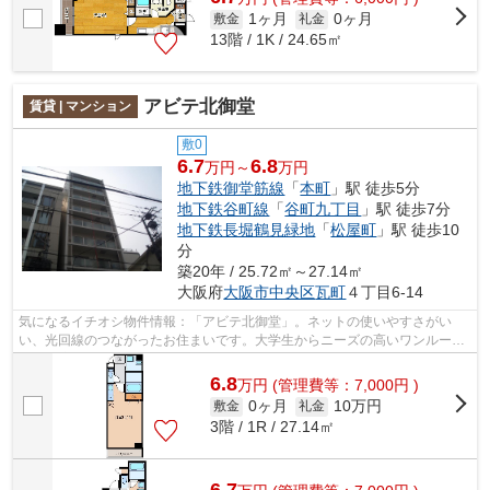
1ヶ月
0ヶ月
敷金
礼金
13階 / 1K / 24.65㎡
アビテ北御堂
賃貸 | マンション
敷0
6.7
6.8
万円～
万円
地下鉄御堂筋線
「
本町
」駅 徒歩5分
地下鉄谷町線
「
谷町九丁目
」駅 徒歩7分
地下鉄長堀鶴見緑地
「
松屋町
」駅 徒歩10
分
築20年 / 25.72㎡～27.14㎡
大阪府
大阪市中央区
瓦町
４丁目6-14
気になるイチオシ物件情報：「アビテ北御堂」。ネットの使いやすさがい
い、光回線のつながったお住まいです。大学生からニーズの高いワンルーム
での快適な学生生活。鉄筋コンクリート...
6.8
万
円
(管理費等：7,000円 )
0ヶ月
10万円
敷金
礼金
3階 / 1R / 27.14㎡