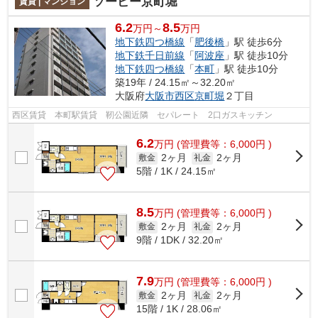
ソービー京町堀
賃貸 | マンション
6.2
8.5
万円～
万円
地下鉄四つ橋線
「
肥後橋
」駅 徒歩6分
地下鉄千日前線
「
阿波座
」駅 徒歩10分
地下鉄四つ橋線
「
本町
」駅 徒歩10分
築19年 / 24.15㎡～32.20㎡
大阪府
大阪市西区
京町堀
２丁目
西区賃貸 本町駅賃貸 靭公園近隣 セパレート 2口ガスキッチン
6.2
万
円
(管理費等：6,000円 )
2ヶ月
2ヶ月
敷金
礼金
5階 / 1K / 24.15㎡
8.5
万
円
(管理費等：6,000円 )
2ヶ月
2ヶ月
敷金
礼金
9階 / 1DK / 32.20㎡
7.9
万
円
(管理費等：6,000円 )
2ヶ月
2ヶ月
敷金
礼金
15階 / 1K / 28.06㎡