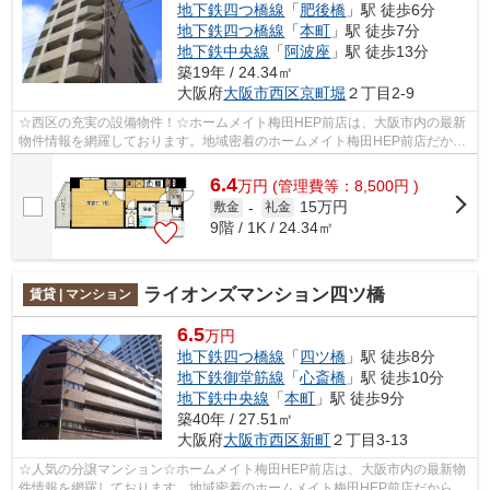
地下鉄四つ橋線
「
肥後橋
」駅 徒歩6分
地下鉄四つ橋線
「
本町
」駅 徒歩7分
地下鉄中央線
「
阿波座
」駅 徒歩13分
築19年 / 24.34㎡
大阪府
大阪市西区
京町堀
２丁目2-9
☆西区の充実の設備物件！☆ホームメイト梅田HEP前店は、大阪市内の最新
物件情報を網羅しております。地域密着のホームメイト梅田HEP前店だから
できるお部屋探し品質であなたの理想のお...
6.4
万
円
(管理費等：8,500円 )
15万円
敷金
-
礼金
9階 / 1K / 24.34㎡
ライオンズマンション四ツ橋
賃貸 | マンション
6.5
万円
地下鉄四つ橋線
「
四ツ橋
」駅 徒歩8分
地下鉄御堂筋線
「
心斎橋
」駅 徒歩10分
地下鉄中央線
「
本町
」駅 徒歩9分
築40年 / 27.51㎡
大阪府
大阪市西区
新町
２丁目3-13
☆人気の分譲マンション☆ホームメイト梅田HEP前店は、大阪市内の最新物
件情報を網羅しております。地域密着のホームメイト梅田HEP前店だからで