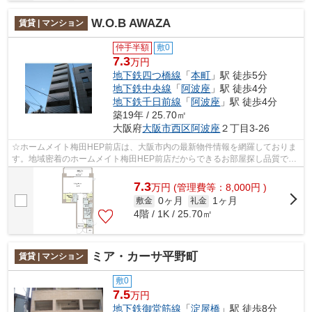
W.O.B AWAZA
賃貸 | マンション
仲手半額
敷0
7.3
万円
地下鉄四つ橋線
「
本町
」駅 徒歩5分
地下鉄中央線
「
阿波座
」駅 徒歩4分
地下鉄千日前線
「
阿波座
」駅 徒歩4分
築19年 / 25.70㎡
大阪府
大阪市西区
阿波座
２丁目3-26
☆ホームメイト梅田HEP前店は、大阪市内の最新物件情報を網羅しておりま
す。地域密着のホームメイト梅田HEP前店だからできるお部屋探し品質であ
なたの理想のお部屋一緒に探しましょう♪...
7.3
万
円
(管理費等：8,000円 )
0ヶ月
1ヶ月
敷金
礼金
4階 / 1K / 25.70㎡
ミア・カーサ平野町
賃貸 | マンション
敷0
7.5
万円
地下鉄御堂筋線
「
淀屋橋
」駅 徒歩8分