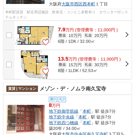
大阪府
大阪市西区
西本町
１丁目
本町駅賃貸 駅近周辺施設 飲食店・コンビニ多数有り カウンター付シス
テムキッチン
7.9
万
円
(管理費等：11,000円 )
10万円
20万円
敷金
礼金
6階 / 1DK / 32.00㎡
13.5
万
円
(管理費等：11,000円 )
15万円
30万円
敷金
礼金
8階 / 1LDK / 52.53㎡
メゾン・デ・ノムラ南久宝寺
賃貸 | マンション
敷0
礼0
8
万円
地下鉄御堂筋線
「
本町
」駅 徒歩7分
地下鉄中央線
「
本町
」駅 徒歩7分
地下鉄四つ橋線
「
本町
」駅 徒歩7分
築20年 / 34.00㎡
大阪府
大阪市中央区
南久宝寺町
３丁目3-