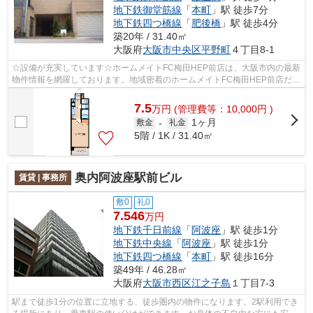
地下鉄御堂筋線
「
本町
」駅 徒歩7分
地下鉄四つ橋線
「
肥後橋
」駅 徒歩4分
築20年 / 31.40㎡
大阪府
大阪市中央区
平野町
４丁目8-1
☆設備が充実しています☆ホームメイトFC梅田HEP前店は、大阪市内の最新
物件情報を網羅しております。地域密着のホームメイトFC梅田HEP前店だか
らできるお部屋探し品質であなたの理想の...
7.5
万
円
(管理費等：10,000円 )
1ヶ月
敷金
-
礼金
5階 / 1K / 31.40㎡
奥内阿波座駅前ビル
賃貸 | 事務所
敷0
礼0
7.546
万円
地下鉄千日前線
「
阿波座
」駅 徒歩1分
地下鉄中央線
「
阿波座
」駅 徒歩1分
地下鉄四つ橋線
「
本町
」駅 徒歩16分
築49年 / 46.28㎡
大阪府
大阪市西区
江之子島
１丁目7-3
駅まで徒歩1分の位置に立地する、徒歩圏内の物件になります。2駅利用でき