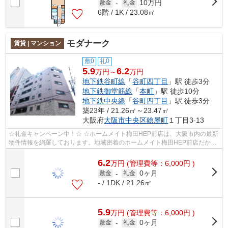
10万円
敷金
-
礼金
6階 / 1K / 23.08㎡
モダナーク
賃貸 | マンション
敷0
礼0
5.9
6.2
万円～
万円
地下鉄谷町線
「
谷町四丁目
」駅 徒歩3分
地下鉄御堂筋線
「
本町
」駅 徒歩10分
地下鉄中央線
「
谷町四丁目
」駅 徒歩3分
築23年 / 21.26㎡～23.47㎡
大阪府
大阪市中央区
鎗屋町
１丁目3-13
☆礼金キャンペーン中！☆ ☆ホームメイト梅田HEP前店は、大阪市内の最新
物件情報を網羅しております。地域密着のホームメイト梅田HEP前店だから
できるお部屋探し品質であなたの理想のお...
6.2
万
円
(管理費等：6,000円 )
0ヶ月
敷金
-
礼金
- / 1DK / 21.26㎡
5.9
万
円
(管理費等：6,000円 )
0ヶ月
敷金
-
礼金