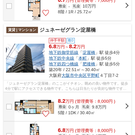
6.7
万
円
(管理費等：7,000円 )
10万円
敷金
-
礼金
8階 / 1R / 25.72㎡
ジュネーゼグラン淀屋橋
賃貸 | マンション
仲手半額
敷0
6.8
8.2
万円～
万円
地下鉄御堂筋線
「
淀屋橋
」駅 徒歩4分
地下鉄中央線
「
本町
」駅 徒歩5分
地下鉄四つ橋線
「
肥後橋
」駅 徒歩5分
築20年 / 22.51㎡～30.40㎡
大阪府
大阪市中央区
平野町
４丁目7-2
「ジュネーゼグラン淀屋橋」のここがイチオシ。眺めの良い物件です。徒歩
4分で駅にアクセスできる物件です。こちらは日当たりが良好な物件です。
大阪市中央区に詳しい当社では地下鉄御...
8.2
万
円
(管理費等：8,000円 )
0ヶ月
9.8万円
敷金
礼金
5階 / 1DK / 30.40㎡
6.8
万
円
(管理費等：8,000円 )