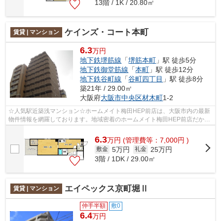
13階 / 1K / 20.80㎡
ケインズ・コート本町
賃貸 | マンション
6.3
万円
地下鉄堺筋線
「
堺筋本町
」駅 徒歩5分
地下鉄御堂筋線
「
本町
」駅 徒歩12分
地下鉄谷町線
「
谷町四丁目
」駅 徒歩8分
築21年 / 29.00㎡
大阪府
大阪市中央区
材木町
1-2
☆人気駅近築浅マンション☆ホームメイト梅田HEP前店は、大阪市内の最新
物件情報を網羅しております。地域密着のホームメイト梅田HEP前店だから
できるお部屋探し品質であなたの理想のお...
6.3
万
円
(管理費等：7,000円 )
5万円
25万円
敷金
礼金
3階 / 1DK / 29.00㎡
エイペックス京町堀Ⅱ
賃貸 | マンション
仲手半額
敷0
6.4
万円