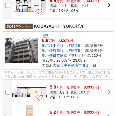
5.5
万
円
(管理費等：7,000円 )
1ヶ月
1ヶ月
敷金
礼金
2階 / 1K / 21.06㎡
KOBAYASHI YOKOビル
賃貸 | マンション
敷0
5.8
6.2
万円～
万円
地下鉄中央線
「
堺筋本町
」駅 徒歩2分
地下鉄堺筋線
「
堺筋本町
」駅 徒歩5分
地下鉄御堂筋線
「
本町
」駅 徒歩10分
築23年 / 22.08㎡～23.08㎡
大阪府
大阪市中央区
南本町
１丁目
今すぐ引っ越しをしたい方のご相談をお待ちしております。眺め良好で日当
たりの良いのが角部屋のメリットです。1Kでの生活は不便なく快適な生活が
おくれます。疲れた夜でも駅から徒歩2...
5.8
万
円
(管理費等：8,000円 )
0万円
10万円
敷金
礼金
2階 / 1K / 22.08㎡
6.2
万
円
(管理費等：8,000円 )