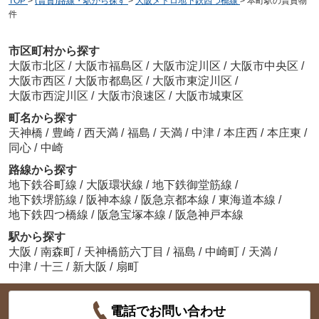
TOP
>
(賃貸)路線・駅から探す
>
大阪メトロ地下鉄四つ橋線
>
本町駅の賃貸物
件
市区町村から探す
大阪市北区
/
大阪市福島区
/
大阪市淀川区
/
大阪市中央区
/
大阪市西区
/
大阪市都島区
/
大阪市東淀川区
/
大阪市西淀川区
/
大阪市浪速区
/
大阪市城東区
町名から探す
天神橋
/
豊崎
/
西天満
/
福島
/
天満
/
中津
/
本庄西
/
本庄東
/
同心
/
中崎
路線から探す
地下鉄谷町線
/
大阪環状線
/
地下鉄御堂筋線
/
地下鉄堺筋線
/
阪神本線
/
阪急京都本線
/
東海道本線
/
地下鉄四つ橋線
/
阪急宝塚本線
/
阪急神戸本線
駅から探す
大阪
/
南森町
/
天神橋筋六丁目
/
福島
/
中崎町
/
天満
/
中津
/
十三
/
新大阪
/
扇町
電話でお問い合わせ