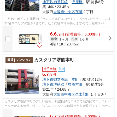
地下鉄御堂筋線
「
淀屋橋
」駅 徒歩8分
築14年 / 23.45㎡
大阪府
大阪市中央区
瓦町
２丁目
こだわりポイント満載の『セレニテ本町エコート』。今ならまだ空いていま
す!駐車エリアの空き1台です。近くに駐車場がありますので、駐車スペース
の心配は要りません。すぐにご案内可...
6.6
万
円
(管理費等：6,000円 )
1ヶ月
1ヶ月
敷金
礼金
4階 / 1K / 23.45㎡
カスタリア堺筋本町
賃貸 | マンション
仲手半額
礼0
6.7
万円
地下鉄御堂筋線
「
本町
」駅 徒歩12分
地下鉄堺筋線
「
堺筋本町
」駅 徒歩3分
築21年 / 24.65㎡
大阪府
大阪市中央区
久太郎町
１丁目3-7
カスタリア堺筋本町の詳しい情報。眺望良好なエリアで魅力的です。エレベ
ーターがある物件です。こちらのマンションは陽当たりが良好です。ホーム
メイト梅田ＨＥＰ前店 住地不動産な...
6.7
万
円
(管理費等：6,000円 )