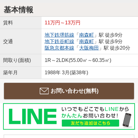
基本情報
賃料
11万円～13万円
地下鉄堺筋線
「
南森町
」駅 徒歩9分
交通
地下鉄谷町線
「
南森町
」駅 徒歩9分
阪急京都本線
「
大阪梅田
」駅 徒歩20分
間取り(面積)
1R～2LDK(55.00㎡～60.35㎡)
築年月
1988年 3月(築38年)
お問い合わせ(無料)