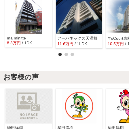
ma minitte
アーバネックス天満橋
Y'sCourt
8.3
万
円
/ 1DK
11.6
万
円
/ 1LDK
10.5
万
円
/
お客様の声
柴田洋樹
柴田洋樹
柴田洋樹