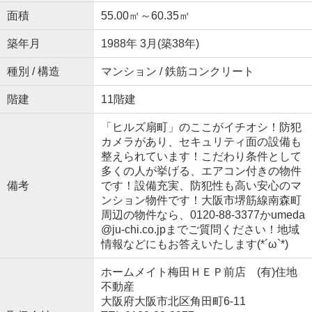
面積
55.00㎡～60.35㎡
築年月
1988年 3月(築38年)
種別 / 構造
マンション / 鉄筋コンクリート
階建
11階建
「ヒルズ扇町」のここがイチオシ！防犯
カメラがあり、セキュリティ面の設備も
整えられています！こだわり条件として
多くの人が挙げる、エアコン付きの物件
備考
です！設備充実、防犯性も高い安心のマ
ンション物件です！大阪市堺筋線南森町
周辺の物件なら、0120-88-3377かumeda
@ju-chi.co.jpまでご質問ください！地域
情報などにもお答えいたします(*´ω`*)
ホームメイト梅田ＨＥＰ前店 (有)住地
不動産
大阪府大阪市北区角田町6-11