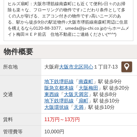
ヒルズ扇町：大阪市堺筋線南森町にも近くて便利♪日々のお掃
除も楽々な、フローリングの物件です♪こだわり条件として多
くの人が挙げる、エアコン付きの物件です♪高いニーズのあ
る、駅から徒歩9分の駅近物件♪大阪市堺筋線南森町周辺に住居
を構えるなら0120-88-3377、umeda@ju-chi.co.jpからホームメ
イト梅田ＨＥＰ前店 住地不動産にご連絡ください(*^^*)
物件概要
所在地
大阪府
大阪市北区
同心
１丁目7-13
地下鉄堺筋線
「
南森町
」駅 徒歩9分
阪急京都本線
「
大阪梅田
」駅 徒歩20分
交通
東西線
「
大阪天満宮
」駅 徒歩8分
地下鉄堺筋線
「
扇町
」駅 徒歩10分
大阪環状線
「
天満
」駅 徒歩10分
賃料
11万円～13万円
管理費等
10,000円