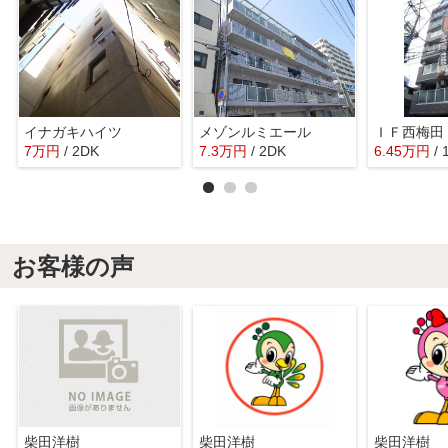
イナガキハイツ
メゾンルミエール
ＩＦ西梅田
7
万
円
/ 2DK
7.3
万
円
/ 2DK
6.45
万
円
/ 
お客様の声
柴田洋樹
柴田洋樹
柴田洋樹