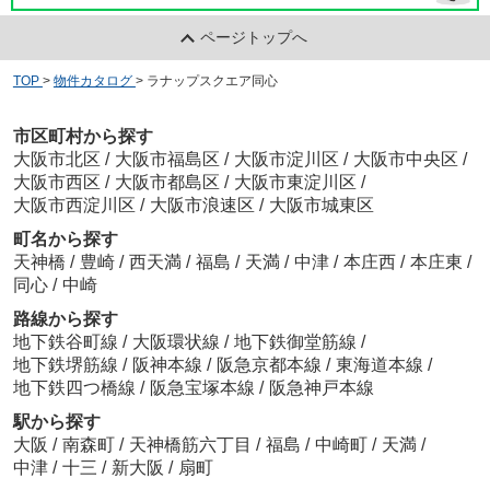
ページトップへ
TOP
>
物件カタログ
>
ラナップスクエア同心
市区町村から探す
大阪市北区
/
大阪市福島区
/
大阪市淀川区
/
大阪市中央区
/
大阪市西区
/
大阪市都島区
/
大阪市東淀川区
/
大阪市西淀川区
/
大阪市浪速区
/
大阪市城東区
町名から探す
天神橋
/
豊崎
/
西天満
/
福島
/
天満
/
中津
/
本庄西
/
本庄東
/
同心
/
中崎
路線から探す
地下鉄谷町線
/
大阪環状線
/
地下鉄御堂筋線
/
地下鉄堺筋線
/
阪神本線
/
阪急京都本線
/
東海道本線
/
地下鉄四つ橋線
/
阪急宝塚本線
/
阪急神戸本線
駅から探す
大阪
/
南森町
/
天神橋筋六丁目
/
福島
/
中崎町
/
天満
/
中津
/
十三
/
新大阪
/
扇町