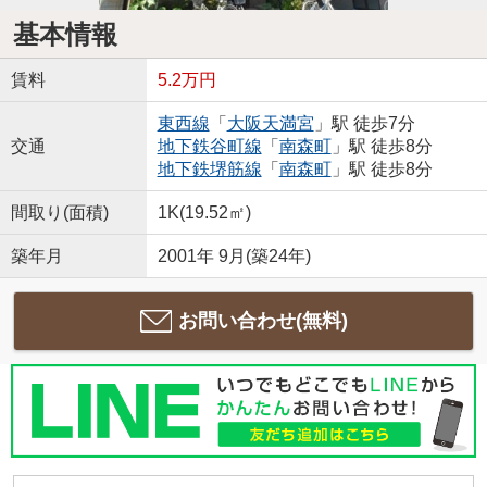
基本情報
賃料
5.2万円
東西線
「
大阪天満宮
」駅 徒歩7分
交通
地下鉄谷町線
「
南森町
」駅 徒歩8分
地下鉄堺筋線
「
南森町
」駅 徒歩8分
間取り(面積)
1K(19.52㎡)
築年月
2001年 9月(築24年)
お問い合わせ(無料)