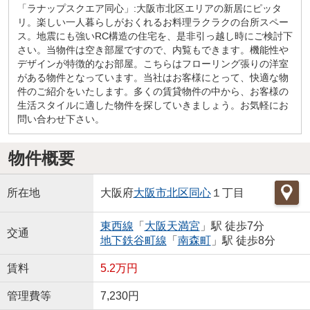
「ラナップスクエア同心」:大阪市北区エリアの新居にピッタ
リ。楽しい一人暮らしがおくれるお料理ラクラクの台所スペー
ス。地震にも強いRC構造の住宅を、是非引っ越し時にご検討下
さい。当物件は空き部屋ですので、内覧もできます。機能性や
デザインが特徴的なお部屋。こちらはフローリング張りの洋室
がある物件となっています。当社はお客様にとって、快適な物
件のご紹介をいたします。多くの賃貸物件の中から、お客様の
生活スタイルに適した物件を探していきましょう。お気軽にお
問い合わせ下さい。
物件概要
所在地
大阪府
大阪市北区
同心
１丁目
東西線
「
大阪天満宮
」駅 徒歩7分
交通
地下鉄谷町線
「
南森町
」駅 徒歩8分
賃料
5.2万円
管理費等
7,230円