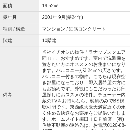
面積
19.52㎡
築年月
2001年 9月(築24年)
種別 / 構造
マンション / 鉄筋コンクリート
階建
10階建
当社イチオシの物件「ラナップスクエア
同心」、おすすめです。室内で洗濯機を
置きたい方にオススメのお住まいになり
ます。バルコニーが3.24㎡の広さです。
バルコニー付きの物件。こちらは現在空
き部屋になっており、即入居希望の方に
もお勧めです。外観にもこだわったお部
備考
屋探しにおススメの物件。チューナー内
蔵のTVをお持ちなら、契約のみでBS視
聴可能です。東西線大阪天満宮近くの永
く住める快適なお部屋をご提供いたしま
す。ホームメイト梅田ＨＥＰ前店 (有)
住地不動産の連絡先は、お電話0120-88-