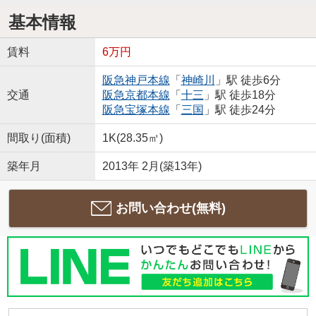
基本情報
賃料
6万円
阪急神戸本線
「
神崎川
」駅 徒歩6分
交通
阪急京都本線
「
十三
」駅 徒歩18分
阪急宝塚本線
「
三国
」駅 徒歩24分
間取り(面積)
1K(28.35㎡)
築年月
2013年 2月(築13年)
お問い合わせ(無料)