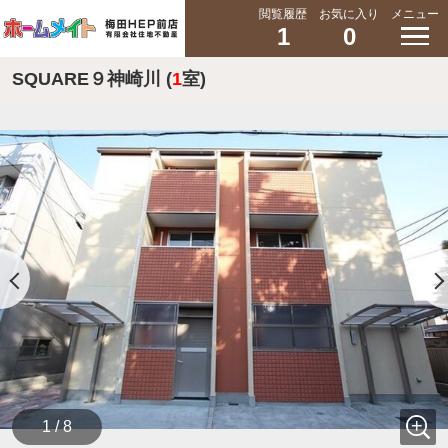
閲覧履歴
お気に入り
メニュー
1
0
SQUARE９神崎川 (
1
室)
1 / 8