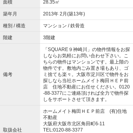
面積
28.35㎡
築年月
2013年 2月(築13年)
種別 / 構造
マンション / 鉄骨造
階建
3階建
「SQUARE９神崎川」の物件情報をお探
しならお気軽にお問い合わせ下さい。こ
ちらの物件はマンションです。最上階の
物件です。敷地内ごみ置き場もあり、ゴ
備考
ミ捨ても楽々。大阪市淀川区で物件をお
探しなら当社ホームメイト梅田ＨＥＰ前
店 住地不動産にお任せください。0120
-88-3377にご連絡頂ければ全力で物件探
しをサポートさせて頂きます。
ホームメイト梅田ＨＥＰ前店 (有)住地
不動産
大阪府大阪市北区角田町6-11
取扱会社
TEL:0120-88-3377