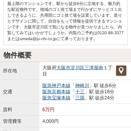
最上階のマンションです。駅から徒歩6分に立地する、魅力的
な駅近物件です。地域のゴミ捨て場まで行かずにサッとゴミ出
しできるように、共用部にゴミ捨て場を設置しています。造り
とデザインに関して、自信をもって情報を提供できるマンショ
ンです。大阪市淀川区で気になる物件が見つかりましたら、内
覧してみてはいかがでしょうか。内覧のご予約は0120-88-3377
またはumeda@ju-chi.co.jpにて承っております。
物件概要
大阪府
大阪市淀川区
三津屋南
１丁
所在地
目
阪急神戸本線
「
神崎川
」駅 徒歩6分
交通
阪急京都本線
「
十三
」駅 徒歩18分
阪急宝塚本線
「
三国
」駅 徒歩24分
賃料
6万円
管理費等
4,000円