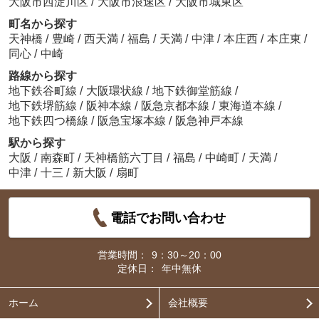
大阪市西淀川区
/
大阪市浪速区
/
大阪市城東区
町名から探す
天神橋
/
豊崎
/
西天満
/
福島
/
天満
/
中津
/
本庄西
/
本庄東
/
同心
/
中崎
路線から探す
地下鉄谷町線
/
大阪環状線
/
地下鉄御堂筋線
/
地下鉄堺筋線
/
阪神本線
/
阪急京都本線
/
東海道本線
/
地下鉄四つ橋線
/
阪急宝塚本線
/
阪急神戸本線
駅から探す
大阪
/
南森町
/
天神橋筋六丁目
/
福島
/
中崎町
/
天満
/
中津
/
十三
/
新大阪
/
扇町
電話でお問い合わせ
営業時間：
9：30～20：00
定休日：
年中無休
ホーム
会社概要