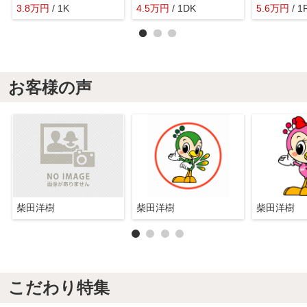
3.8
万
円
/ 1K
4.5
万
円
/ 1DK
5.6
万
円
/ 1
お客様の声
柴田洋樹
柴田洋樹
柴田洋樹
こだわり特集