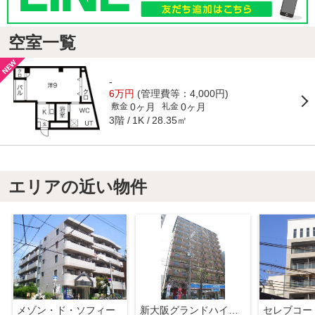
空室一覧
-
6万円
(管理費等：4,000円)
0ヶ月
0ヶ月
敷金
礼金
3階
28.35㎡
1K
エリアの近い物件
メゾン・ド・ソフィー
新大阪グランドハイツ北
セレブコー