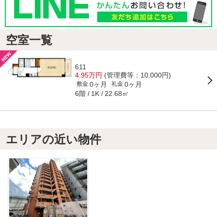
空室一覧
611
4.95万円
(管理費等：10,000円)
0ヶ月
0ヶ月
敷金
礼金
6階
22.68㎡
1K
エリアの近い物件