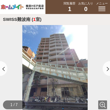
閲覧履歴
お気に入り
メニュー
1
0
SWISS難波南 (
1
室)
1 / 7