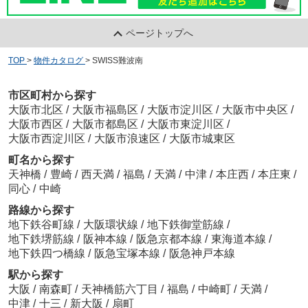
ページトップへ
TOP
>
物件カタログ
>
SWISS難波南
市区町村から探す
大阪市北区
/
大阪市福島区
/
大阪市淀川区
/
大阪市中央区
/
大阪市西区
/
大阪市都島区
/
大阪市東淀川区
/
大阪市西淀川区
/
大阪市浪速区
/
大阪市城東区
町名から探す
天神橋
/
豊崎
/
西天満
/
福島
/
天満
/
中津
/
本庄西
/
本庄東
/
同心
/
中崎
路線から探す
地下鉄谷町線
/
大阪環状線
/
地下鉄御堂筋線
/
地下鉄堺筋線
/
阪神本線
/
阪急京都本線
/
東海道本線
/
地下鉄四つ橋線
/
阪急宝塚本線
/
阪急神戸本線
駅から探す
大阪
/
南森町
/
天神橋筋六丁目
/
福島
/
中崎町
/
天満
/
中津
/
十三
/
新大阪
/
扇町