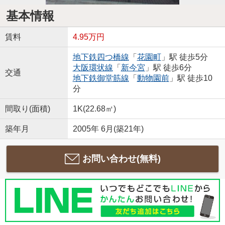
基本情報
賃料
4.95万円
地下鉄四つ橋線
「
花園町
」駅 徒歩5分
大阪環状線
「
新今宮
」駅 徒歩6分
交通
地下鉄御堂筋線
「
動物園前
」駅 徒歩10
分
間取り(面積)
1K(22.68㎡)
築年月
2005年 6月(築21年)
お問い合わせ(無料)