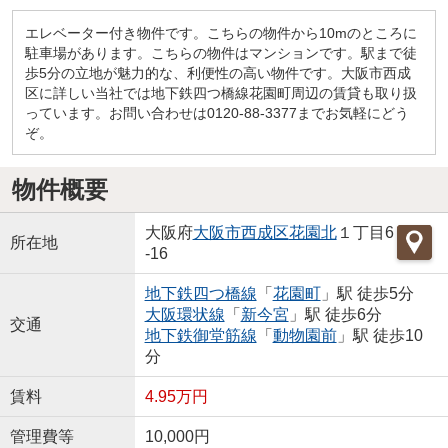
エレベーター付き物件です。こちらの物件から10mのところに
駐車場があります。こちらの物件はマンションです。駅まで徒
歩5分の立地が魅力的な、利便性の高い物件です。大阪市西成
区に詳しい当社では地下鉄四つ橋線花園町周辺の賃貸も取り扱
っています。お問い合わせは0120-88-3377までお気軽にどう
ぞ。
物件概要
大阪府
大阪市西成区
花園北
１丁目6
所在地
-16
地下鉄四つ橋線
「
花園町
」駅 徒歩5分
大阪環状線
「
新今宮
」駅 徒歩6分
交通
地下鉄御堂筋線
「
動物園前
」駅 徒歩10
分
賃料
4.95万円
管理費等
10,000円