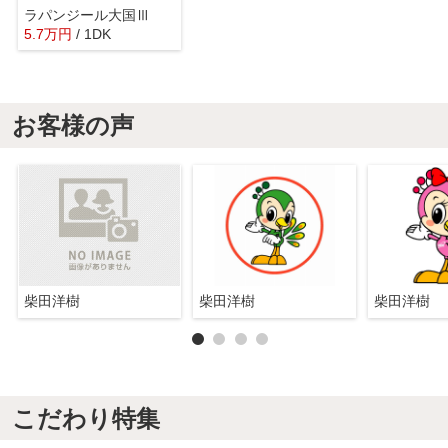
ラパンジール大国Ⅲ
5.7
万
円
/ 1DK
お客様の声
柴田洋樹
柴田洋樹
柴田洋樹
こだわり特集