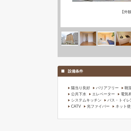
【外
設備条件
陽当り良好
バリアフリー
眺
公共下水
エレベーター
電気
システムキッチン
バス・トイレ
CATV
光ファイバー
ネット使