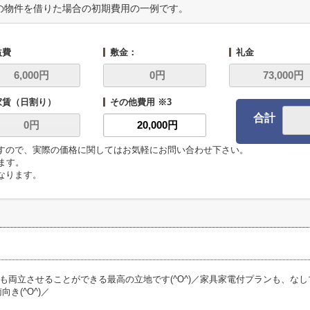
の物件を借りた場合の初期費用の一例です。
益費
敷金：
礼金
家賃（日割り）
その他費用 ※3
合計
ますので、実際の価格に関してはお気軽にお問い合わせ下さい。
います。
になります。
も両立させることができる最高の立地です(^O^)／家具家電付プランも、な
向き(^O^)／