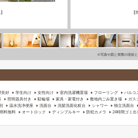
観】
【
※写真や図と実際の現状と
望良好
学生向け
女性向け
室内洗濯機置場
フローリング
バルコ
有
照明器具付き
駐輪場
家具・家電付き
敷地内ごみ置き場
ガス
別
温水洗浄便座
洗面台
洗髪洗面化粧台
シャワー
独立洗面台
用料無料
オートロック
ディンプルキー
防犯カメラ
24時間ゴミ出