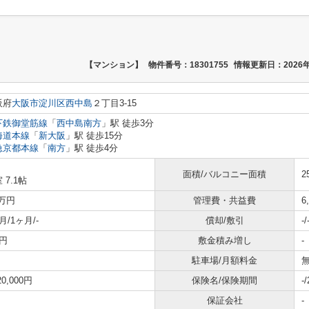
【マンション】
物件番号：18301755
情報更新日：2026年
阪府
大阪市淀川区
西中島
２丁目3-15
下鉄御堂筋線
「
西中島南方
」駅 徒歩3分
海道本線
「
新大阪
」駅 徒歩15分
急京都本線
「
南方
」駅 徒歩4分
面積/バルコニー面積
2
 7.1帖
3万円
管理費・共益費
6
月/1ヶ月/-
償却/敷引
-/
円
敷金積み増し
-
駐車場/月額料金
無
20,000円
保険名/保険期間
-
保証会社
-