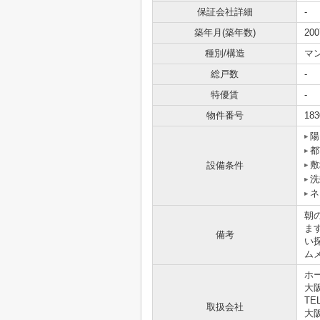
保証会社詳細
-
築年月(築年数)
20
種別/構造
マ
総戸数
-
特優賃
-
物件番号
183
陽
都
敷
設備条件
洗
ネ
朝
ま
備考
い探
ム
ホ
大
TEL
取扱会社
大阪