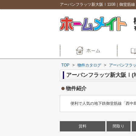
TOP
>
物件カタログ
>
アーバンフラ
アーバンフラッツ新大阪Ⅰ(
物件紹介
便利で人気の地下鉄御堂筋線「西中島
賃料
間取り