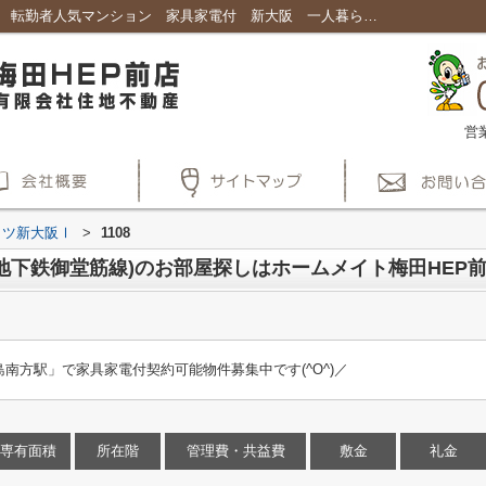
アーバンフラッツ新大阪Ⅰ1108｜御堂筋線 転勤者人気マンション 家具家電付 新大阪 一人暮らし｜賃貸大阪で不動産、賃貸マンション探しはホームメイト梅田HEP前店
営
ッツ新大阪Ⅰ
>
1108
地下鉄御堂筋線)のお部屋探しはホームメイト梅田HEP
南方駅」で家具家電付契約可能物件募集中です(^O^)／
専有面積
所在階
管理費・共益費
敷金
礼金