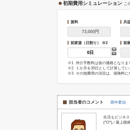
初期費用シミュレーション
こ
賃料
共
前家賃（日割り） ※2
前
※1. 仲介手数料は仮の価格となり
※2. １か月を30日として計算して
※3. その他費用の項目は、保険料
担当者のコメント
田中君治
生活もビジネス
(^O^)／最上階南