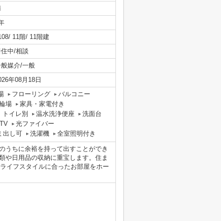
南
年
108/ 11階/ 11階建
居住中/相談
一般媒介/一般
026年08月18日
場
フローリング
バルコニー
輪場
家具・家電付き
・トイレ別
温水洗浄便座
洗面台
TV
光ファイバー
ミ出し可
洗濯機
全室照明付き
のうちに余裕を持って出すことができ
類や日用品の収納に重宝します。住ま
る上で重要なライフスタイルに合ったお部屋をホー