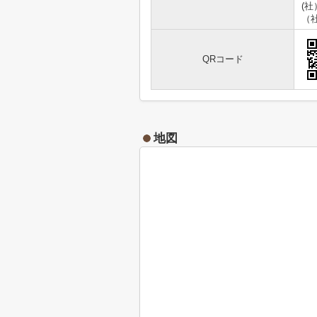
(
（
QRコード
地図