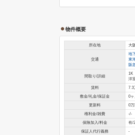
物件概要
所在地
大
地
交通
東
阪
1K
間取り/詳細
洋室
賃料
7.
敷金/礼金/保証金
0ヶ
更新料
0万
権利金/雑費
-/-
保険加入/料金
有/
保証人代行義務
-