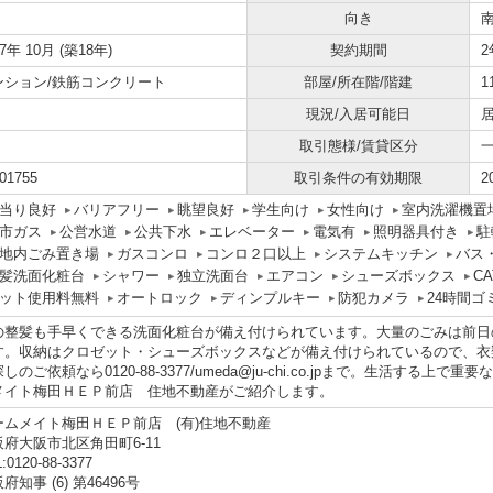
向き
07年 10月 (築18年)
契約期間
2
ンション/鉄筋コンクリート
部屋/所在階/階建
1
現況/入居可能日
取引態様/賃貸区分
01755
取引条件の有効期限
2
当り良好
バリアフリー
眺望良好
学生向け
女性向け
室内洗濯機置
市ガス
公営水道
公共下水
エレベーター
電気有
照明器具付き
駐
地内ごみ置き場
ガスコンロ
コンロ２口以上
システムキッチン
バス
髪洗面化粧台
シャワー
独立洗面台
エアコン
シューズボックス
CA
ット使用料無料
オートロック
ディンプルキー
防犯カメラ
24時間ゴ
の整髪も手早くできる洗面化粧台が備え付けられています。大量のごみは前日
す。収納はクロゼット・シューズボックスなどが備え付けられているので、衣
しのご依頼なら0120-88-3377/umeda@ju-chi.co.jpまで。生活す
メイト梅田ＨＥＰ前店 住地不動産がご紹介します。
ームメイト梅田ＨＥＰ前店 (有)住地不動産
阪府大阪市北区角田町6-11
:0120-88-3377
府知事 (6) 第46496号