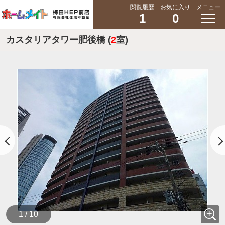
閲覧履歴
お気に入り
メニュー
1
0
カスタリアタワー肥後橋 (
2
室)
1 / 10