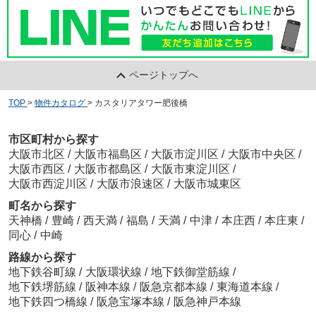
ページトップへ
TOP
>
物件カタログ
>
カスタリアタワー肥後橋
市区町村から探す
大阪市北区
/
大阪市福島区
/
大阪市淀川区
/
大阪市中央区
/
大阪市西区
/
大阪市都島区
/
大阪市東淀川区
/
大阪市西淀川区
/
大阪市浪速区
/
大阪市城東区
町名から探す
天神橋
/
豊崎
/
西天満
/
福島
/
天満
/
中津
/
本庄西
/
本庄東
/
同心
/
中崎
路線から探す
地下鉄谷町線
/
大阪環状線
/
地下鉄御堂筋線
/
地下鉄堺筋線
/
阪神本線
/
阪急京都本線
/
東海道本線
/
地下鉄四つ橋線
/
阪急宝塚本線
/
阪急神戸本線