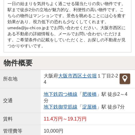
一日の始まりを気持ちよく過ごせる陽当たりの良い物件です。
駅まで徒歩2分の立地が魅力的な、利便性の高い物件です。こ
ちらの物件はマンションです。景色を眺めることには心を癒す
効果があり、視力低下の恐れも少なくしてくれます。
umeda@ju-chi.co.jpまでお問い合わせください。大阪市西区に
ある不動産の詳細情報も、メールでお問い合わせいただけま
す。ご希望条件の記載をしていただくと、お探しの不動産が見
つかりやすいです。
物件概要
大阪府
大阪市西区
土佐堀
１丁目2-2
所在地
4
地下鉄四つ橋線
「
肥後橋
」駅 徒歩2～4
交通
分
地下鉄御堂筋線
「
淀屋橋
」駅 徒歩7分
賃料
11.4万円～19.1万円
管理費等
10,000円