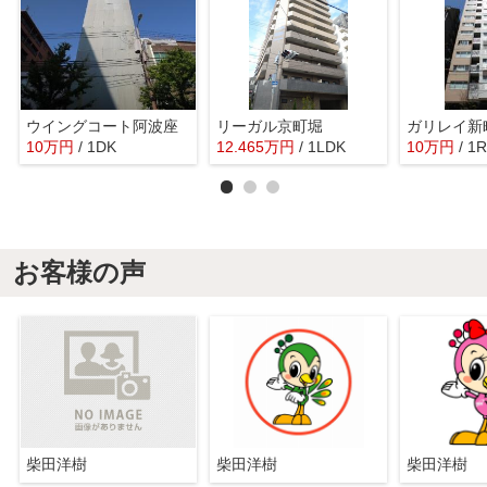
ウイングコート阿波座
リーガル京町堀
ガリレイ新
10
万
円
/ 1DK
12.465
万
円
/ 1LDK
10
万
円
/ 1R
お客様の声
柴田洋樹
柴田洋樹
柴田洋樹