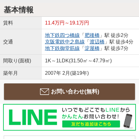
基本情報
賃料
11.4万円～19.1万円
地下鉄四つ橋線
「
肥後橋
」駅 徒歩2分
交通
京阪電鉄中之島線
「
渡辺橋
」駅 徒歩4分
地下鉄御堂筋線
「
淀屋橋
」駅 徒歩7分
間取り(面積)
1K～1LDK(31.50㎡～47.79㎡)
築年月
2007年 2月(築19年)
お問い合わせ(無料)