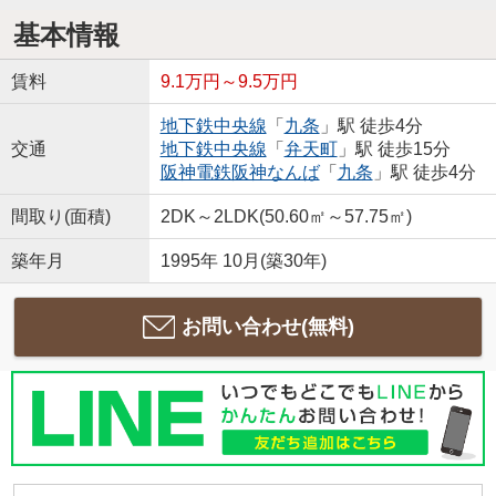
基本情報
賃料
9.1万円～9.5万円
地下鉄中央線
「
九条
」駅 徒歩4分
交通
地下鉄中央線
「
弁天町
」駅 徒歩15分
阪神電鉄阪神なんば
「
九条
」駅 徒歩4分
間取り(面積)
2DK～2LDK(50.60㎡～57.75㎡)
築年月
1995年 10月(築30年)
お問い合わせ(無料)