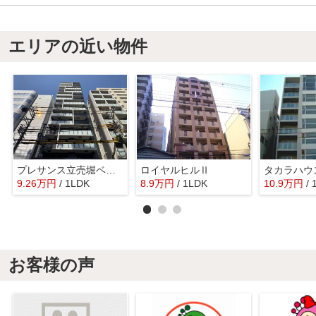
エリアの近い物件
プレサンス立売堀ベルヴィル
ロイヤルヒルⅡ
タカラハウ
9.26
万
円
/ 1LDK
8.9
万
円
/ 1LDK
10.9
万
円
/ 
お客様の声