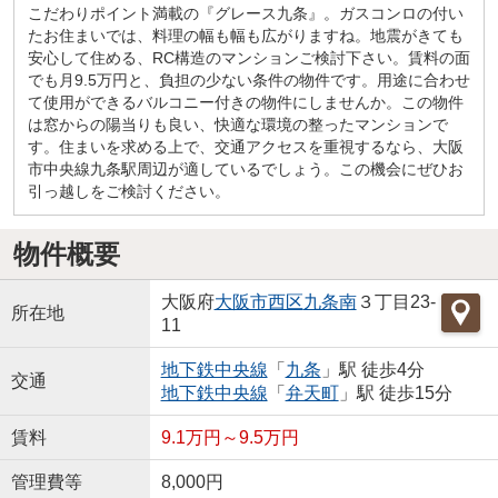
こだわりポイント満載の『グレース九条』。ガスコンロの付い
たお住まいでは、料理の幅も幅も広がりますね。地震がきても
安心して住める、RC構造のマンションご検討下さい。賃料の面
でも月9.5万円と、負担の少ない条件の物件です。用途に合わせ
て使用ができるバルコニー付きの物件にしませんか。この物件
は窓からの陽当りも良い、快適な環境の整ったマンションで
す。住まいを求める上で、交通アクセスを重視するなら、大阪
市中央線九条駅周辺が適しているでしょう。この機会にぜひお
引っ越しをご検討ください。
物件概要
大阪府
大阪市西区
九条南
３丁目23-
所在地
11
地下鉄中央線
「
九条
」駅 徒歩4分
交通
地下鉄中央線
「
弁天町
」駅 徒歩15分
賃料
9.1万円～9.5万円
管理費等
8,000円