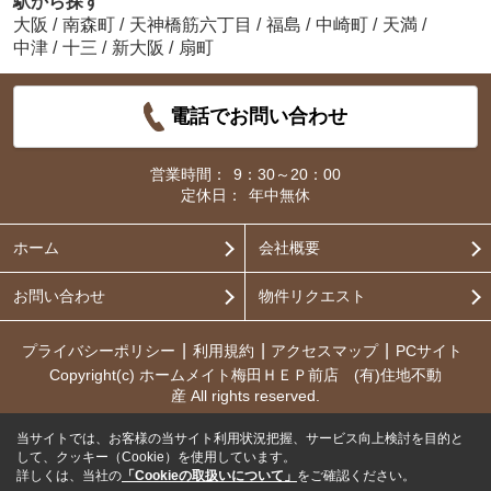
駅から探す
大阪
/
南森町
/
天神橋筋六丁目
/
福島
/
中崎町
/
天満
/
中津
/
十三
/
新大阪
/
扇町
電話でお問い合わせ
営業時間：
9：30～20：00
定休日：
年中無休
ホーム
会社概要
お問い合わせ
物件リクエスト
プライバシーポリシー
利用規約
アクセスマップ
PCサイト
Copyright(c) ホームメイト梅田ＨＥＰ前店 (有)住地不動
産 All rights reserved.
当サイトでは、お客様の当サイト利用状況把握、サービス向上検討を目的と
して、クッキー（Cookie）を使用しています。
詳しくは、当社の
「Cookieの取扱いについて」
をご確認ください。