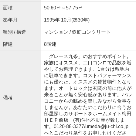
面積
50.60㎡～57.75㎡
築年月
1995年 10月(築30年)
種別 / 構造
マンション / 鉄筋コンクリート
階建
8階建
「グレース九条」のおすすめポイント。
家族にオススメ、二口コンロで品数を増
やしてお料理できます。1台分は敷地内
に駐車できます。コストパフォーマンス
にも優れた、オススメの賃貸物件となり
ます。オートロックは玄関の前に他人が
来ることが無く安心感があります。バル
備考
コニーからの眺めを楽しみながら食事を
しませんか。あなたのこだわりに合うお
部屋探しのサポートをホームメイト梅田
ＨＥＰ前店 (有)住地不動産が致しま
す。0120-88-3377/umeda@ju-chi.co.jp
へとこだわり条件をお申し付けくださ