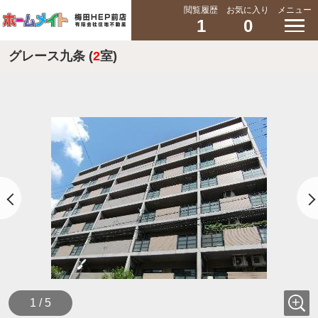
閲覧履歴
お気に入り
メニュー
1
0
グレース九条 (
2
室)
1 / 5