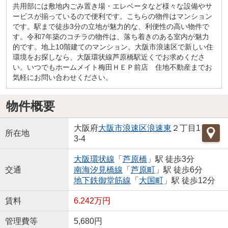
共用部には敷地内ごみ置き場・エレベータなど様々な設備やサ
ービスが揃っているので便利です。こちらの物件はマンション
です。駅まで徒歩3分の立地が魅力的な、利便性の高い物件で
す。令和7年築のコチラの物件は、落ち着きのある室内が魅力
的です。地上10階建てのマンション。大阪市浪速区で新しい住
環境をお探しなら、大阪環状線芦原橋駅近くでお求めくださ
い。いつでもホームメイト梅田ＨＥＰ前店 住地不動産までお
気軽にお問い合わせください。
物件概要
大阪府
大阪市浪速区
浪速東
２丁目1
所在地
3-4
大阪環状線
「
芦原橋
」駅 徒歩3分
交通
南海汐見橋線
「
芦原町
」駅 徒歩6分
地下鉄御堂筋線
「
大国町
」駅 徒歩12分
賃料
6.242万円
管理費等
5,680円