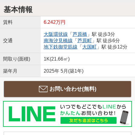
基本情報
賃料
6.242万円
大阪環状線
「
芦原橋
」駅 徒歩3分
交通
南海汐見橋線
「
芦原町
」駅 徒歩6分
地下鉄御堂筋線
「
大国町
」駅 徒歩12分
間取り(面積)
1K(21.66㎡)
築年月
2025年 5月(築1年)
お問い合わせ(無料)