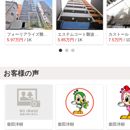
フォーリアライズ難波南レーヴ
エステムコート難波センチュリオ
カストール
5.97
万
円
/ 1K
5.85
万
円
/ 1K
7.5
万
円
/ 1
お客様の声
柴田洋樹
柴田洋樹
柴田洋樹