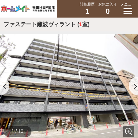
閲覧履歴
お気に入り
メニュー
1
0
ファステート難波ヴィラント (
1
室)
1 / 10