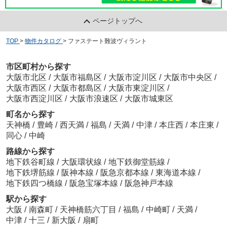
ページトップへ
TOP
>
物件カタログ
>
ファステート難波ヴィラント
市区町村から探す
大阪市北区
/
大阪市福島区
/
大阪市淀川区
/
大阪市中央区
/
大阪市西区
/
大阪市都島区
/
大阪市東淀川区
/
大阪市西淀川区
/
大阪市浪速区
/
大阪市城東区
町名から探す
天神橋
/
豊崎
/
西天満
/
福島
/
天満
/
中津
/
本庄西
/
本庄東
/
同心
/
中崎
路線から探す
地下鉄谷町線
/
大阪環状線
/
地下鉄御堂筋線
/
地下鉄堺筋線
/
阪神本線
/
阪急京都本線
/
東海道本線
/
地下鉄四つ橋線
/
阪急宝塚本線
/
阪急神戸本線
駅から探す
大阪
/
南森町
/
天神橋筋六丁目
/
福島
/
中崎町
/
天満
/
中津
/
十三
/
新大阪
/
扇町