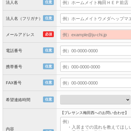
法人名
任意
法人名（フリガナ）
任意
メールアドレス
必須
電話番号
任意
携帯番号
任意
FAX番号
任意
希望連絡時間
任意
【プレサンス梅田西へのお問い合わせ】
内容