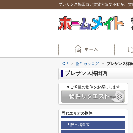
プレサンス梅田西／賃貸大阪で不動産、賃
TOP
>
物件カタログ
>
プレサンス梅
プレサンス梅田西
▼ご希望の物件をお探しします
同じエリアの物件
大阪市福島区