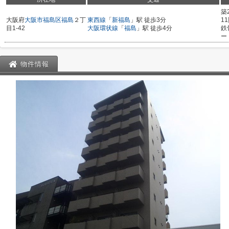
築
大阪府
大阪市福島区
福島
２丁
東西線
「
新福島
」駅 徒歩3分
1
目1-42
大阪環状線
「
福島
」駅 徒歩4分
鉄
ー
物件情報