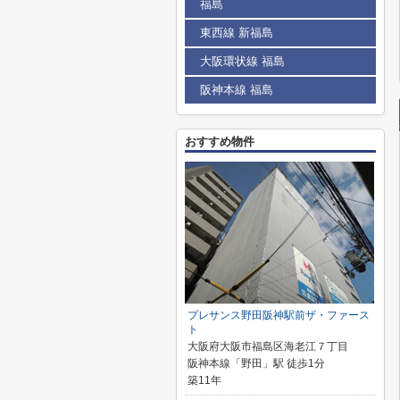
福島
東西線 新福島
大阪環状線 福島
阪神本線 福島
おすすめ物件
プレサンス野田阪神駅前ザ・ファース
ト
大阪府大阪市福島区海老江７丁目
阪神本線「野田」駅 徒歩1分
築11年