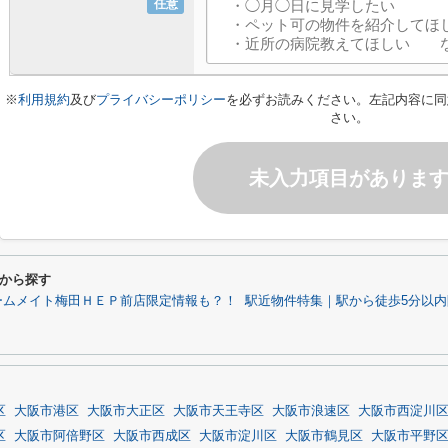
任意
※
利用規約
及び
プライバシーポリシー
を必ずお読みください。左記内容に同
さい。
未入力項目がありま
から探す
ームメイト梅田ＨＥＰ前店限定情報も？！
駅近物件特集｜駅から徒歩5分以
区
大阪市港区
大阪市大正区
大阪市天王寺区
大阪市浪速区
大阪市西淀川
区
大阪市阿倍野区
大阪市西成区
大阪市淀川区
大阪市鶴見区
大阪市平野