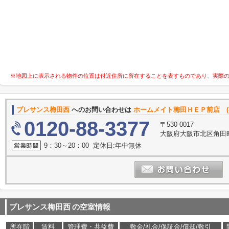
※地図上に表示される物件の位置は付近住所に所在することを表すものであり、実際
プレサンス梅田西
へのお問い合わせは
ホームメイト梅田ＨＥＰ前店 (
0120-88-3377
〒530-0017
大阪府大阪市北区角田町
9：30～20：00 定休日:年中無休
プレサンス梅田西
の空室情報
所在階
賃料
管理費・共益費
敷金/礼金/保証金/償却/敷引