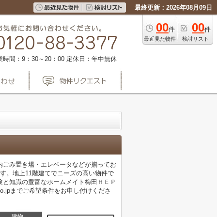
最終更新：2026年08月09日
00
00
件
件
最近見た物件
検討リスト
業時間：9：30～20：00
定休日：年中無休
内ごみ置き場・エレベータなどが揃ってお
す。地上11階建てでニーズの高い物件で
験と知識の豊富なホームメイト梅田ＨＥＰ
hi.co.jpまでご希望条件をお申し付けくださ
建物