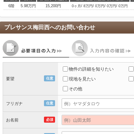
6階
5.98万円
15,200円
/
/
/
/
0ヶ月
8万円
0万円
0万円
0万円
プレサンス梅田西
へのお問い合わせ
物件の詳細を知りたい
要望
任意
現地を見たい
その他
フリガナ
任意
お名前
必須