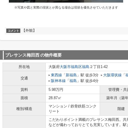
※写真や図と実際の現状とが異なる場合は現状を優先させていただきます
【外観】
コメント
プレサンス梅田西
の物件概要
所在地
大阪府
大阪市福島区
福島
２丁目1-42
東西線
「
新福島
」駅 徒歩3分
大阪環状線
「
交通
阪神本線
「
福島
」駅 徒歩4分
賃料
5.98万円
管理費・共
面積
28.87㎡
築年月（築
マンション / 鉄骨鉄筋コンク
種別/構造
階建
リート
こだわりポイント満載のプレサンス梅田西。共
などが備わっておりとても充実しています。駅