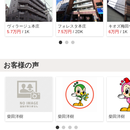
ヴィラージュ本庄
フォレスタ本庄
キオズ梅田
5.7
万
円
/ 1K
7.5
万
円
/ 2DK
6
万
円
/ 1K
お客様の声
柴田洋樹
柴田洋樹
柴田洋樹