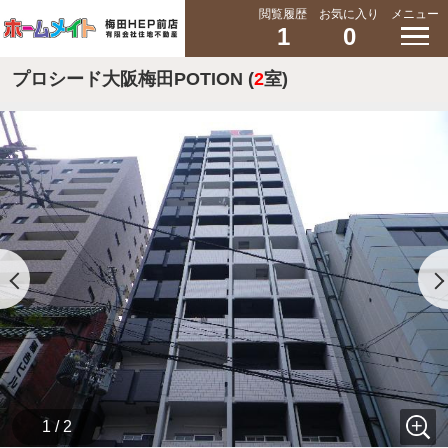
閲覧履歴
お気に入り
メニュー
1
0
プロシード大阪梅田POTION (
2
室)
1 / 2