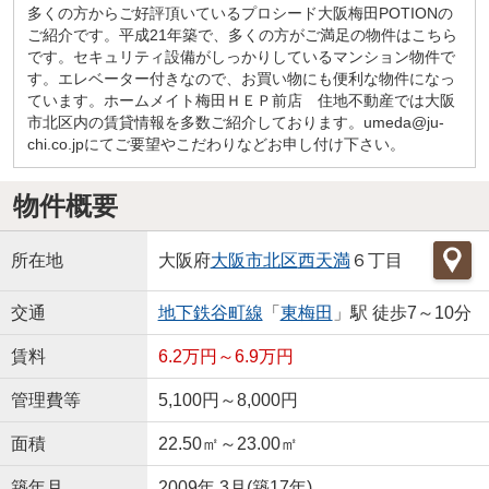
多くの方からご好評頂いているプロシード大阪梅田POTIONの
ご紹介です。平成21年築で、多くの方がご満足の物件はこちら
です。セキュリティ設備がしっかりしているマンション物件で
す。エレベーター付きなので、お買い物にも便利な物件になっ
ています。ホームメイト梅田ＨＥＰ前店 住地不動産では大阪
市北区内の賃貸情報を多数ご紹介しております。umeda@ju-
chi.co.jpにてご要望やこだわりなどお申し付け下さい。
物件概要
所在地
大阪府
大阪市北区
西天満
６丁目
交通
地下鉄谷町線
「
東梅田
」駅 徒歩7～10分
賃料
6.2万円～6.9万円
管理費等
5,100円～8,000円
面積
22.50㎡～23.00㎡
築年月
2009年 3月(築17年)