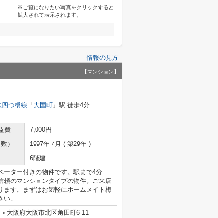
※ご覧になりたい写真をクリックすると
拡大されて表示されます。
情報の見方
【マンション】
鉄四つ橋線
「
大国町
」駅 徒歩4分
益費
7,000円
年数）
1997年 4月 ( 築29年 )
6階建
ベーター付きの物件です。駅まで4分
信頼のマンションタイプの物件。ご来店
っております。まずはお気軽にホームメイト梅
さい。
大阪府大阪市北区角田町6-11