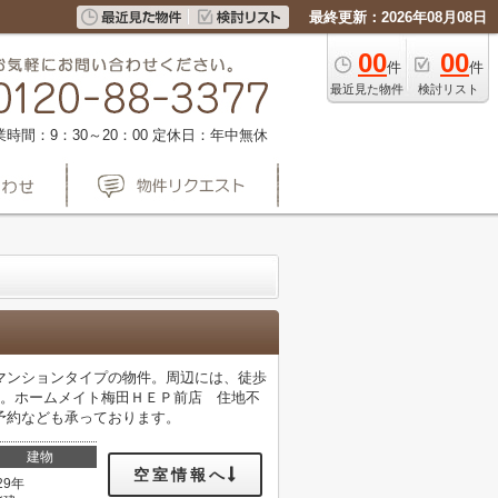
最終更新：2026年08月08日
00
00
件
件
最近見た物件
検討リスト
業時間：9：30～20：00
定休日：年中無休
マンションタイプの物件。周辺には、徒歩
す。ホームメイト梅田ＨＥＰ前店 住地不
内覧予約なども承っております。
建物
空室情報へ
29年