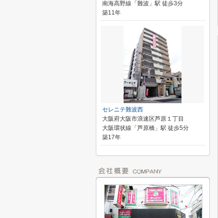
南海高野線「難波」駅 徒歩3分
築11年
セレニテ難波西
大阪府大阪市浪速区芦原１丁目
大阪環状線「芦原橋」駅 徒歩5分
築17年