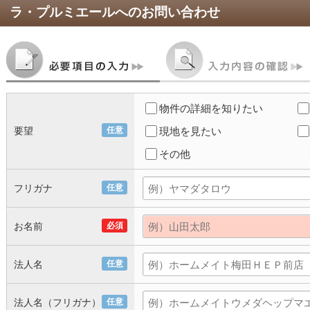
ラ・プルミエール
へのお問い合わせ
物件の詳細を知りたい
要望
任意
現地を見たい
その他
フリガナ
任意
お名前
必須
法人名
任意
法人名（フリガナ）
任意