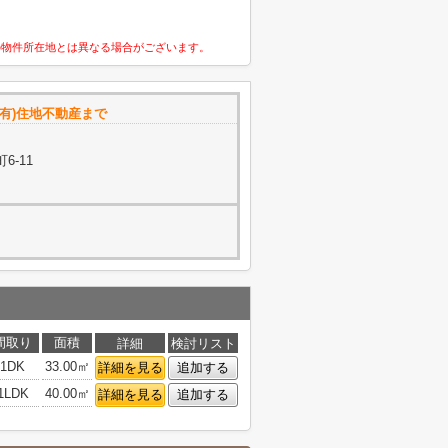
の物件所在地とは異なる場合がございます。
有)住地不動産まで
6-11
間取り
面積
詳細
検討リスト
1DK
33.00㎡
詳細を見る
追加する
1LDK
40.00㎡
詳細を見る
追加する