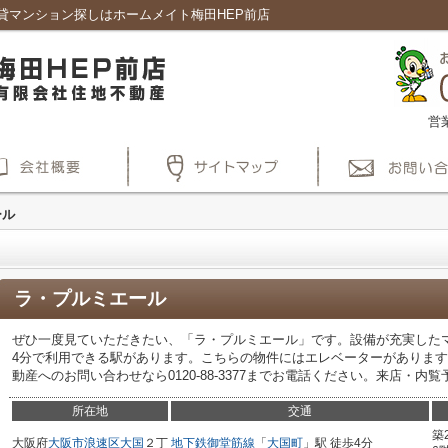
貸マンション探しはホームメイト梅田HEP前店
営
ール
ラ・プルミエール
ぜひ一度見ていただきたい、「ラ・プルミエール」です。設備が充実した
4分で利用できる駅があります。こちらの物件にはエレベーターがありま
動産へのお問い合わせなら0120-88-3377までお電話ください。来店・
所在地
交通
築
大阪府
大阪市浪速区
大国
２丁
地下鉄御堂筋線
「
大国町
」駅 徒歩4分