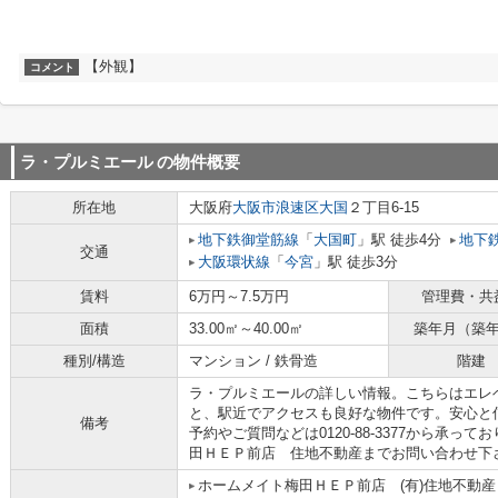
【外観】
コメント
ラ・プルミエール
の物件概要
所在地
大阪府
大阪市浪速区
大国
２丁目6-15
地下鉄御堂筋線
「
大国町
」駅 徒歩4分
地下
交通
大阪環状線
「
今宮
」駅 徒歩3分
賃料
6万円～7.5万円
管理費・共
面積
33.00㎡～40.00㎡
築年月（築
種別/構造
マンション / 鉄骨造
階建
ラ・プルミエールの詳しい情報。こちらはエレ
と、駅近でアクセスも良好な物件です。安心と
備考
予約やご質問などは0120-88-3377から承
田ＨＥＰ前店 住地不動産までお問い合わせ下
ホームメイト梅田ＨＥＰ前店 (有)住地不動産