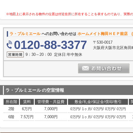
※地図上に表示される物件の位置は付近住所に所在することを表すものであり、実際
ラ・プルミエール
へのお問い合わせは
ホームメイト梅田ＨＥＰ前店 (
0120-88-3377
〒530-0017
大阪府大阪市北区角田町
9：30～20：00 定休日:年中無休
ラ・プルミエール
の空室情報
所在階
賃料
管理費・共益費
敷金/礼金/保証金/償却/敷引
2階
6万円
7,000円
/
/
/
/
0万円
1ヶ月
0万円
0万円
0万円
6階
7.5万円
7,000円
/
/
/
/
0万円
1ヶ月
0万円
0万円
0万円