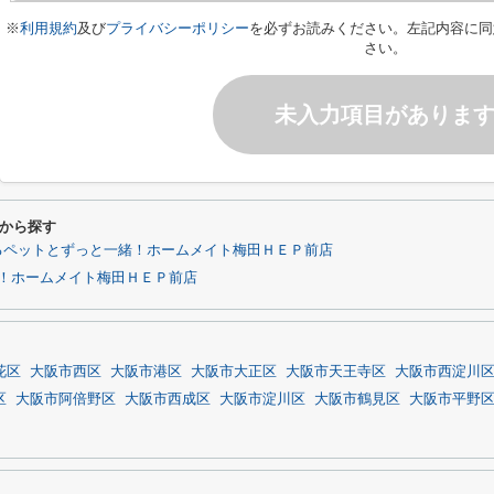
※
利用規約
及び
プライバシーポリシー
を必ずお読みください。左記内容に同
さい。
未入力項目がありま
から探す
るペットとずっと一緒！ホームメイト梅田ＨＥＰ前店
！ホームメイト梅田ＨＥＰ前店
花区
大阪市西区
大阪市港区
大阪市大正区
大阪市天王寺区
大阪市西淀川
区
大阪市阿倍野区
大阪市西成区
大阪市淀川区
大阪市鶴見区
大阪市平野