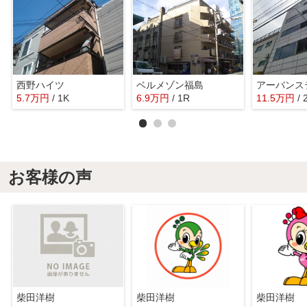
西野ハイツ
ベルメゾン福島
アーバンス
5.7
万
円
/ 1K
6.9
万
円
/ 1R
11.5
万
円
/
お客様の声
柴田洋樹
柴田洋樹
柴田洋樹