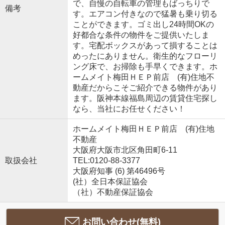
で、自慢の自転車の管理もばっちりで
備考
す。エアコン付きなので猛暑も乗り切る
ことができます。ゴミ出し24時間OKの
好都合な条件の物件をご提供いたしま
す。宅配ボックスがあって損することは
めったにありません。衛生的なフローリ
ング床で、お掃除も手早くできます。ホ
ームメイト梅田ＨＥＰ前店 (有)住地不
動産だからこそご紹介できる物件があり
ます。阪神本線福島周辺の賃貸住宅探し
なら、当社にお任せください！
ホームメイト梅田ＨＥＰ前店 (有)住地
不動産
大阪府大阪市北区角田町6-11
取扱会社
TEL:0120-88-3377
大阪府知事 (6) 第46496号
(社）全日本保証協会
（社）不動産保証協会
お問い合わせ(無料)