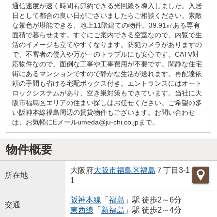
通信速度が速く時間も節約できる光回線を導入しました。入居
日として都合の良い日がございましたらご相談ください。素敵
な景色が堪能できる、地上11階建ての物件。39.91㎡ある専有
面積で暮らせます。すぐにご案内できる空室なので、内覧で生
活のイメージも立てやすくなります。防犯カメラがありますの
で、不審者の侵入や万が一のトラブルにも安心です。CATV対
応物件なので、面倒な工事や工事費用が不要です。閑静な住宅
街にあるマンションですので静かな生活が送れます。再配達依
頼の手間も省ける宅配ボックス付き。エントランスにはオート
ロックシステムがあり、空き巣対策もできています。当社に大
阪市福島区エリアの住まい探しはお任せください。ご希望の多
い阪神本線福島周辺の賃貸物件もございます。お問い合わせ
は、お気軽にEメールumeda@ju-chi.co.jpまで。
物件概要
大阪府
大阪市福島区
福島
７丁目3-1
所在地
1
阪神本線
「
福島
」駅 徒歩2～6分
交通
東西線
「
新福島
」駅 徒歩2～4分