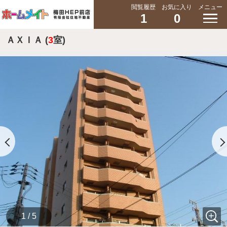
閲覧履歴
お気に入り
メニュー
1
0
ＡＸＩＡ (
3
室)
1 / 5