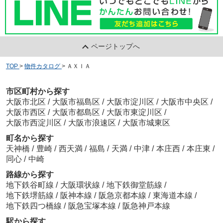
ページトップへ
TOP
>
物件カタログ
>
ＡＸＩＡ
市区町村から探す
大阪市北区
/
大阪市福島区
/
大阪市淀川区
/
大阪市中央区
/
大阪市西区
/
大阪市都島区
/
大阪市東淀川区
/
大阪市西淀川区
/
大阪市浪速区
/
大阪市城東区
町名から探す
天神橋
/
豊崎
/
西天満
/
福島
/
天満
/
中津
/
本庄西
/
本庄東
/
同心
/
中崎
路線から探す
地下鉄谷町線
/
大阪環状線
/
地下鉄御堂筋線
/
地下鉄堺筋線
/
阪神本線
/
阪急京都本線
/
東海道本線
/
地下鉄四つ橋線
/
阪急宝塚本線
/
阪急神戸本線
駅から探す