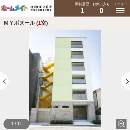
閲覧履歴
お気に入り
メニュー
1
0
ＭＹボヌール (
1
室)
1 / 11