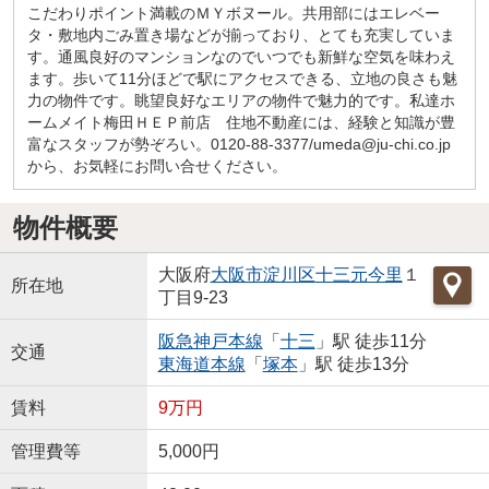
こだわりポイント満載のＭＹボヌール。共用部にはエレベー
タ・敷地内ごみ置き場などが揃っており、とても充実していま
す。通風良好のマンションなのでいつでも新鮮な空気を味わえ
ます。歩いて11分ほどで駅にアクセスできる、立地の良さも魅
力の物件です。眺望良好なエリアの物件で魅力的です。私達ホ
ームメイト梅田ＨＥＰ前店 住地不動産には、経験と知識が豊
富なスタッフが勢ぞろい。0120-88-3377/umeda@ju-chi.co.jp
から、お気軽にお問い合せください。
物件概要
大阪府
大阪市淀川区
十三元今里
１
所在地
丁目9-23
阪急神戸本線
「
十三
」駅 徒歩11分
交通
東海道本線
「
塚本
」駅 徒歩13分
賃料
9万円
管理費等
5,000円