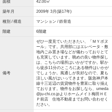
面積
42.00㎡
築年月
2009年 3月(築17年)
種別 / 構造
マンション / 鉄骨造
階建
6階建
ぜひ一度見ていただきたい、「ＭＹボヌ
ール」です。共用部にはエレベータ・敷
地内ごみ置き場などが備わっておりとて
も充実しています。眺めの良い物件探し
は、こちらの場所はいかがですか。駅か
ら徒歩11分のところにある物件はいかが
備考
でしょうか。風通しが良好なので、夏も
涼しい風がはいってきます。阪急神戸本
線十三近辺の賃貸物件を豊富に取り揃え
ております。物件をお探しなら、umeda
@ju-chi.co.jpよりホームメイト梅田ＨＥ
Ｐ前店 住地不動産までお問い合わせく
ださい。