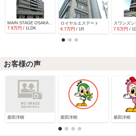
MAIN STAGE OSAKA-North Mark-
ロイヤルエステート
7.9
万
円
/ 1LDK
6.7
万
円
/ 1R
7.5
万
円
/ 1
お客様の声
柴田洋樹
柴田洋樹
柴田洋樹