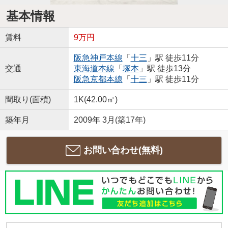
基本情報
賃料
9万円
阪急神戸本線
「
十三
」駅 徒歩11分
交通
東海道本線
「
塚本
」駅 徒歩13分
阪急京都本線
「
十三
」駅 徒歩11分
間取り(面積)
1K(42.00㎡)
築年月
2009年 3月(築17年)
お問い合わせ(無料)