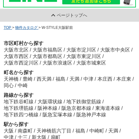
ページトップへ
TOP
>
物件カタログ
>
W-STYLE大阪駅前
市区町村から探す
大阪市北区
/
大阪市福島区
/
大阪市淀川区
/
大阪市中央区
/
大阪市西区
/
大阪市都島区
/
大阪市東淀川区
/
大阪市西淀川区
/
大阪市浪速区
/
大阪市城東区
町名から探す
天神橋
/
豊崎
/
西天満
/
福島
/
天満
/
中津
/
本庄西
/
本庄東
/
同心
/
中崎
路線から探す
地下鉄谷町線
/
大阪環状線
/
地下鉄御堂筋線
/
地下鉄堺筋線
/
阪神本線
/
阪急京都本線
/
東海道本線
/
地下鉄四つ橋線
/
阪急宝塚本線
/
阪急神戸本線
駅から探す
大阪
/
南森町
/
天神橋筋六丁目
/
福島
/
中崎町
/
天満
/
中津
/
十三
/
新大阪
/
扇町