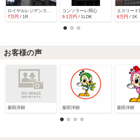
ロイヤルレジデンス北梅田
コンソラーレ同心
7
万
円
/ 1R
9.1
万
円
/ 1LDK
6
万
円
/ 1K
お客様の声
柴田洋樹
柴田洋樹
柴田洋樹