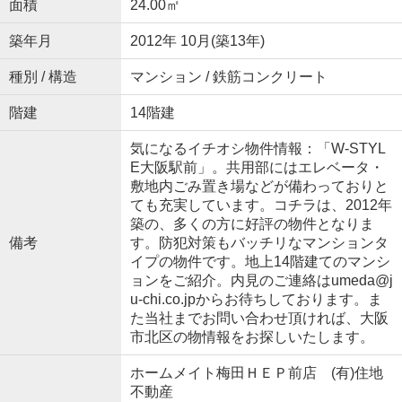
面積
24.00㎡
築年月
2012年 10月(築13年)
種別 / 構造
マンション / 鉄筋コンクリート
階建
14階建
気になるイチオシ物件情報：「W-STYL
E大阪駅前」。共用部にはエレベータ・
敷地内ごみ置き場などが備わっておりと
ても充実しています。コチラは、2012年
築の、多くの方に好評の物件となりま
備考
す。防犯対策もバッチリなマンションタ
イプの物件です。地上14階建てのマンシ
ョンをご紹介。内見のご連絡はumeda@j
u-chi.co.jpからお待ちしております。ま
た当社までお問い合わせ頂ければ、大阪
市北区の物情報をお探しいたします。
ホームメイト梅田ＨＥＰ前店 (有)住地
不動産