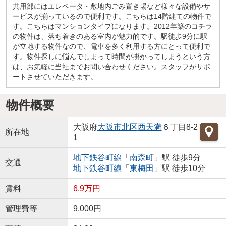
共用部にはエレベータ・敷地内ごみ置き場など様々な設備やサ
ービスが揃っているので便利です。こちらは14階建ての物件で
す。こちらはマンションタイプになります。2012年築のコチラ
の物件は、落ち着きのある室内が魅力的です。駅徒歩9分に駅
が立地する物件なので、電車を多く利用する方にとって便利で
す。物件探しに悩んでしまって時間が掛かってしまうという方
は、お気軽に当社までお問い合わせください。スタッフがサポ
ートさせていただきます。
物件概要
大阪府
大阪市北区
西天満
６丁目8-2
所在地
1
地下鉄谷町線
「
南森町
」駅 徒歩9分
交通
地下鉄谷町線
「
東梅田
」駅 徒歩10分
賃料
6.9万円
管理費等
9,000円