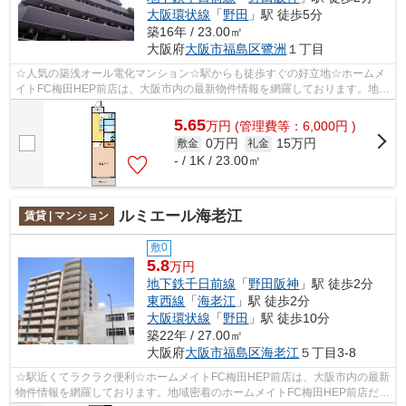
大阪環状線
「
野田
」駅 徒歩5分
築16年 / 23.00㎡
大阪府
大阪市福島区
鷺洲
１丁目
☆人気の築浅オール電化マンション☆駅からも徒歩すぐの好立地☆ホームメ
イトFC梅田HEP前店は、大阪市内の最新物件情報を網羅しております。地域
密着のホームメイトFC梅田HEP前店だからで...
5.65
万
円
(管理費等：6,000円 )
0万円
15万円
敷金
礼金
- / 1K / 23.00㎡
ルミエール海老江
賃貸 | マンション
敷0
5.8
万円
地下鉄千日前線
「
野田阪神
」駅 徒歩2分
東西線
「
海老江
」駅 徒歩2分
大阪環状線
「
野田
」駅 徒歩10分
築22年 / 27.00㎡
大阪府
大阪市福島区
海老江
５丁目3-8
☆駅近くてラクラク便利☆ホームメイトFC梅田HEP前店は、大阪市内の最新
物件情報を網羅しております。地域密着のホームメイトFC梅田HEP前店だか