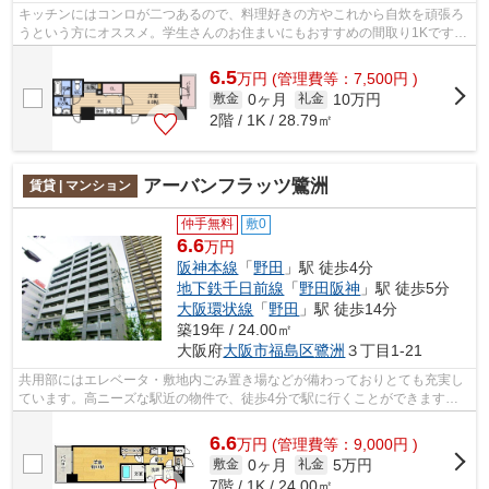
キッチンにはコンロが二つあるので、料理好きの方やこれから自炊を頑張ろ
うという方にオススメ。学生さんのお住まいにもおすすめの間取り1Kです。
RC構造を生かした耐火、耐震、防音に...
6.5
万
円
(管理費等：7,500円 )
0ヶ月
10万円
敷金
礼金
2階 / 1K / 28.79㎡
アーバンフラッツ鷺洲
賃貸 | マンション
仲手無料
敷0
6.6
万円
阪神本線
「
野田
」駅 徒歩4分
地下鉄千日前線
「
野田阪神
」駅 徒歩5分
大阪環状線
「
野田
」駅 徒歩14分
築19年 / 24.00㎡
大阪府
大阪市福島区
鷺洲
３丁目1-21
共用部にはエレベータ・敷地内ごみ置き場などが備わっておりとても充実し
ています。高ニーズな駅近の物件で、徒歩4分で駅に行くことができます。
こちらはマンションタイプになります。...
6.6
万
円
(管理費等：9,000円 )
0ヶ月
5万円
敷金
礼金
7階 / 1K / 24.00㎡