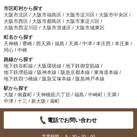
市区町村から探す
大阪市北区
/
大阪市福島区
/
大阪市淀川区
/
大阪市中央区
/
大阪市西区
/
大阪市都島区
/
大阪市東淀川区
/
大阪市西淀川区
/
大阪市浪速区
/
大阪市城東区
町名から探す
天神橋
/
豊崎
/
西天満
/
福島
/
天満
/
中津
/
本庄西
/
本庄東
/
同心
/
中崎
路線から探す
地下鉄谷町線
/
大阪環状線
/
地下鉄御堂筋線
/
地下鉄堺筋線
/
阪神本線
/
阪急京都本線
/
東海道本線
/
地下鉄四つ橋線
/
阪急宝塚本線
/
阪急神戸本線
駅から探す
大阪
/
南森町
/
天神橋筋六丁目
/
福島
/
中崎町
/
天満
/
中津
/
十三
/
新大阪
/
扇町
電話でお問い合わせ
営業時間：
9：30～20：00