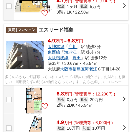
4.7
万
円
(管理費等：11,000円 )
1ヶ月
5万円
敷金
礼金
3階 / 1K / 22.50㎡
エスリード福島
賃貸 | マンション
4.9
6.8
万円～
万円
阪神本線
「
淀川
」駅 徒歩3分
東西線
「
海老江
」駅 徒歩7分
大阪環状線
「
野田
」駅 徒歩12分
築33年 / 30.67㎡～45.54㎡
大阪府
大阪市福島区
海老江
８丁目14-28
多くの方からご好評頂いているエスリード福島のご紹介です。お財布にも優
しい、照明要らずの明るい物件となっています。あると嬉しい、エレベータ
ー付きの物件です。徒歩3分に駅のある...
6.8
万
円
(管理費等：12,290円 )
0万円
20万円
敷金
礼金
2階 / 2DK / 45.54㎡
4.9
万
円
(管理費等：6,000円 )
10万円
10万円
敷金
礼金