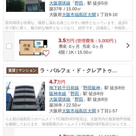
大阪環状線
「
野田
」駅 徒歩5分
築37年 / 15.00㎡
大阪府
大阪市福島区
大開
１丁目9-10
室内環境も快適な、陽射し溢れる過ごしやすい物件となっています。徒歩5
分で駅に着く、魅力的な物件となっており、好評です。設備良し・外観良し
のイチオシの物件。大阪市福島区地域で...
3.5
万
円
(管理費等：5,000円 )
0ヶ月
0ヶ月
敷金
礼金
4階 / 1K / 15.00㎡
ラ・パルフェ・ド・クレアトゥール
賃貸 | マンション
4.7
万円
地下鉄千日前線
「
野田阪神
」駅 徒歩8分
阪神本線
「
野田
」駅 徒歩8分
大阪環状線
「
野田
」駅 徒歩8分
築36年 / 22.50㎡
大阪府
大阪市福島区
大開
３丁目1-57
☆人気の福島区☆ホームメイトFC梅田HEP前店は、大阪市内の最新物件情報
を網羅しております。地域密着のホームメイトFC梅田HEP前店だからできる
お部屋探し品質であなたの理想のお部屋一...