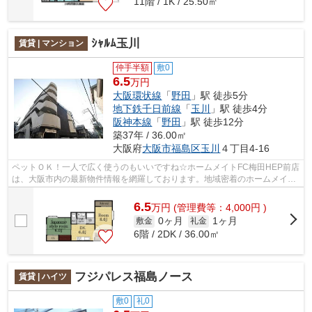
11階 / 1K / 25.50㎡
ｼｬﾙﾑ玉川
賃貸 | マンション
仲手半額
敷0
6.5
万円
大阪環状線
「
野田
」駅 徒歩5分
地下鉄千日前線
「
玉川
」駅 徒歩4分
阪神本線
「
野田
」駅 徒歩12分
築37年 / 36.00㎡
大阪府
大阪市福島区
玉川
４丁目4-16
ペットＯＫ！一人で広く使うのもいいですね☆ホームメイトFC梅田HEP前店
は、大阪市内の最新物件情報を網羅しております。地域密着のホームメイト
FC梅田HEP前店だからできるお部屋探し品...
6.5
万
円
(管理費等：4,000円 )
0ヶ月
1ヶ月
敷金
礼金
6階 / 2DK / 36.00㎡
フジパレス福島ノース
賃貸 | ハイツ
敷0
礼0