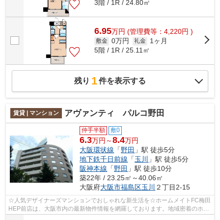
3階 / 1R / 24.80㎡
6.95
万
円
(管理費等：4,220円 )
0万円
1ヶ月
敷金
礼金
5階 / 1R / 25.11㎡
1
残り
件を表示する
アヴァンティ パルコ野田
賃貸 | マンション
仲手半額
敷0
6.3
8.4
万円～
万円
大阪環状線
「
野田
」駅 徒歩5分
地下鉄千日前線
「
玉川
」駅 徒歩5分
阪神本線
「
野田
」駅 徒歩10分
築22年 / 23.25㎡～40.06㎡
大阪府
大阪市福島区
玉川
２丁目2-15
☆人気デザイナーズマンションでおしゃれな新生活を☆ホームメイトFC梅田
HEP前店は、大阪市内の最新物件情報を網羅しております。地域密着のホー
ムメイトFC梅田HEP前店だからできるお部...