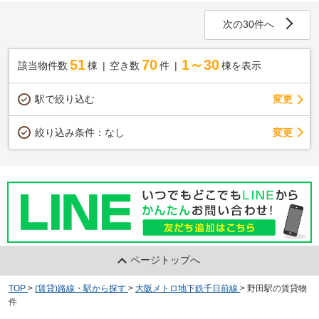
次の30件へ
51
70
1～30
該当物件数
棟
空き数
件
棟を表示
駅で絞り込む
変更
変更
絞り込み条件：
なし
ページトップへ
TOP
>
(賃貸)路線・駅から探す
>
大阪メトロ地下鉄千日前線
>
野田駅の賃貸物
件