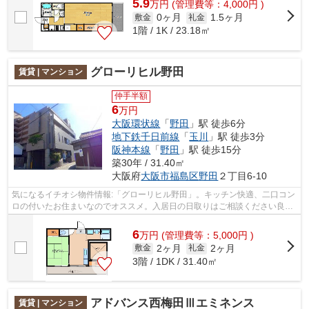
5.9
万
円
(管理費等：4,000円 )
0ヶ月
1.5ヶ月
敷金
礼金
1階 / 1K / 23.18㎡
グローリヒル野田
賃貸 | マンション
仲手半額
6
万円
大阪環状線
「
野田
」駅 徒歩6分
地下鉄千日前線
「
玉川
」駅 徒歩3分
阪神本線
「
野田
」駅 徒歩15分
築30年 / 31.40㎡
大阪府
大阪市福島区
野田
２丁目6-10
気になるイチオシ物件情報:「グローリヒル野田」。キッチン快適、二口コン
ロの付いたお住まいなのでオススメ。入居日の日取りはご相談ください良い
日にちを指定いたします。1Kより少し...
6
万
円
(管理費等：5,000円 )
2ヶ月
2ヶ月
敷金
礼金
3階 / 1DK / 31.40㎡
アドバンス西梅田Ⅲエミネンス
賃貸 | マンション