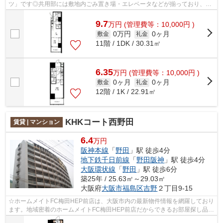
ツ」です◎共用部には敷地内ごみ置き場・エレベータなどが揃っており、と
ても充実しています◎こちらの物件、通...
9.7
万
円
(管理費等：10,000円 )
0万円
0ヶ月
敷金
礼金
11階 / 1DK / 30.31㎡
6.35
万
円
(管理費等：10,000円 )
0ヶ月
0ヶ月
敷金
礼金
12階 / 1K / 22.91㎡
KHKコート西野田
賃貸 | マンション
6.4
万円
阪神本線
「
野田
」駅 徒歩4分
地下鉄千日前線
「
野田阪神
」駅 徒歩4分
大阪環状線
「
野田
」駅 徒歩6分
築25年 / 25.63㎡～29.03㎡
大阪府
大阪市福島区
吉野
２丁目9-15
☆ホームメイトFC梅田HEP前店は、大阪市内の最新物件情報を網羅しており
ます。地域密着のホームメイトFC梅田HEP前店だからできるお部屋探し品質
であなたの理想のお部屋一緒に探しましょ...