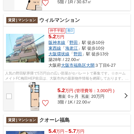
5階 / 1R / 30.67㎡
ウィルマンション
賃貸 | マンション
仲手半額
敷0
5.2
万円
阪神本線
「
野田
」駅 徒歩10分
東西線
「
海老江
」駅 徒歩10分
大阪環状線
「
野田
」駅 徒歩13分
築28年 / 22.00㎡
大阪府
大阪市福島区
大開
３丁目6-27
人気の野田駅界隈で5万円台の広い部屋がセパレートで募集です。☆ホーム
メイトFC梅田HEP前店は、大阪市内の最新物件情報を網羅しております。地
域密着のホームメイトFC梅田HEP前店だか...
5.2
万
円
(管理費等：3,000円 )
0ヶ月
20万円
敷金
礼金
3階 / 1K / 22.00㎡
クオーレ福島
賃貸 | マンション
5.4
5.7
万円～
万円