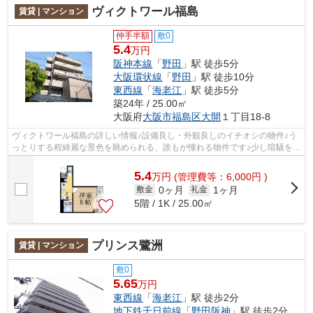
ヴィクトワール福島
賃貸 | マンション
仲手半額
敷0
5.4
万円
阪神本線
「
野田
」駅 徒歩5分
大阪環状線
「
野田
」駅 徒歩10分
東西線
「
海老江
」駅 徒歩5分
築24年 / 25.00㎡
大阪府
大阪市福島区
大開
１丁目18-8
ヴィクトワール福島の詳しい情報♪設備良し・外観良しのイチオシの物件♪う
っとりする程綺麗な景色を眺められる、誰もが憧れる物件です♪少し喧騒を離
れていて駅から徒歩5分という駅近な...
5.4
万
円
(管理費等：6,000円 )
0ヶ月
1ヶ月
敷金
礼金
5階 / 1K / 25.00㎡
プリンス鷺洲
賃貸 | マンション
敷0
5.65
万円
東西線
「
海老江
」駅 徒歩2分
地下鉄千日前線
「
野田阪神
」駅 徒歩2分