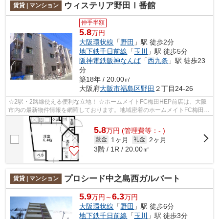
ウィステリア野田Ⅰ番館
賃貸 | マンション
仲手半額
5.8
万円
大阪環状線
「
野田
」駅 徒歩2分
地下鉄千日前線
「
玉川
」駅 徒歩5分
阪神電鉄阪神なんば
「
西九条
」駅 徒歩23
分
築18年 / 20.00㎡
大阪府
大阪市福島区
野田
２丁目24-26
☆2駅・2路線使える便利な立地！ ☆ホームメイトFC梅田HEP前店は、大阪
市内の最新物件情報を網羅しております。地域密着のホームメイトFC梅田
HEP前店だからできるお部屋探し品質であなた...
5.8
万
円
(管理費等：- )
1ヶ月
2ヶ月
敷金
礼金
3階 / 1R / 20.00㎡
プロシード中之島西ガルバート
賃貸 | マンション
5.9
6.3
万円～
万円
大阪環状線
「
野田
」駅 徒歩6分
地下鉄千日前線
「
玉川
」駅 徒歩3分