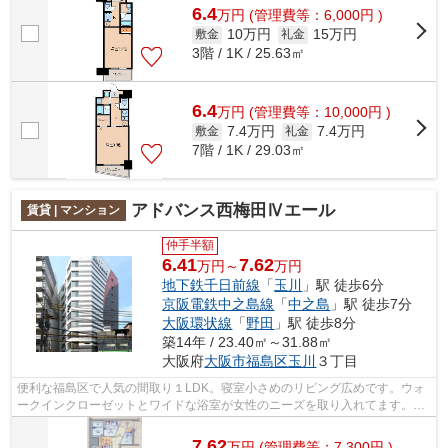
6.4
万
円
(管理費等：6,000円 )
10万円
15万円
敷金
礼金
3階 / 1K / 25.63㎡
6.4
万
円
(管理費等：10,000円 )
7.4万円
7.4万円
敷金
礼金
7階 / 1K / 29.03㎡
アドバンス西梅田Ⅳエール
賃貸 | マンション
仲手半額
6.41
7.62
万円～
万円
地下鉄千日前線
「
玉川
」駅 徒歩6分
京阪電鉄中之島線
「
中之島
」駅 徒歩7分
大阪環状線
「
野田
」駅 徒歩8分
築14年 / 23.40㎡～31.88㎡
大阪府
大阪市福島区
玉川
３丁目
便利な福島区で人気の間取り１LDK。寝室小さめのリビング広めです。ウォ
ークインクローゼットとワイドな浴室が女性のニーズを取り入れてます。分
譲マンションの賃貸なので空き予定から...
7.62
万
円
(管理費等：7,300円 )