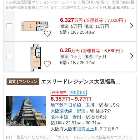
☆人気築浅駅近マンション☆ホームメイトFC梅田HEP前店は、大阪市内の最
新物件情報を網羅しております。地域密着のホームメイトFC梅田HEP前店だ
からできるお部屋探し品質であなたの理想...
6.327
万
円
(管理費等：7,000円 )
5万円
10万円
敷金
礼金
5階 / 1K / 25.48㎡
6.35
万
円
(管理費等：6,680円 )
1ヶ月
2ヶ月
敷金
礼金
6階 / 1K / 25.12㎡
エスリードレジデンス大阪福島サウスフラッツ
賃貸 | マンション
仲手無料
敷0
礼0
6.35
9.7
万円～
万円
地下鉄千日前線
「
玉川
」駅 徒歩5分
大阪環状線
「
野田
」駅 徒歩7分
阪神本線
「
野田
」駅 徒歩8分
築1年 / 22.91㎡～30.31㎡
大阪府
大阪市福島区
玉川
２丁目6-7
ぜひ一度見ていただきたい、「エスリードレジデンス大阪福島サウスフラッ