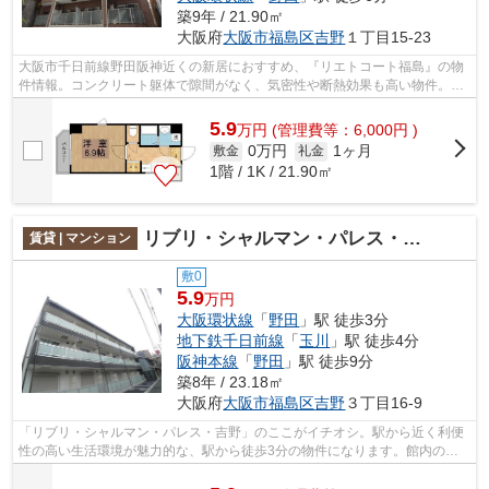
築9年 / 21.90㎡
大阪府
大阪市福島区
吉野
１丁目15-23
大阪市千日前線野田阪神近くの新居におすすめ、『リエトコート福島』の物
件情報。コンクリート躯体で隙間がなく、気密性や断熱効果も高い物件。駅
まで歩いてアクセスできる、徒歩4分に...
5.9
万
円
(管理費等：6,000円 )
0万円
1ヶ月
敷金
礼金
1階 / 1K / 21.90㎡
リブリ・シャルマン・パレス・吉野
賃貸 | マンション
敷0
5.9
万円
大阪環状線
「
野田
」駅 徒歩3分
地下鉄千日前線
「
玉川
」駅 徒歩4分
阪神本線
「
野田
」駅 徒歩9分
築8年 / 23.18㎡
大阪府
大阪市福島区
吉野
３丁目16-9
「リブリ・シャルマン・パレス・吉野」のここがイチオシ。駅から近く利便
性の高い生活環境が魅力的な、駅から徒歩3分の物件になります。館内の様
子を録画する防犯カメラがあり、セキュ...