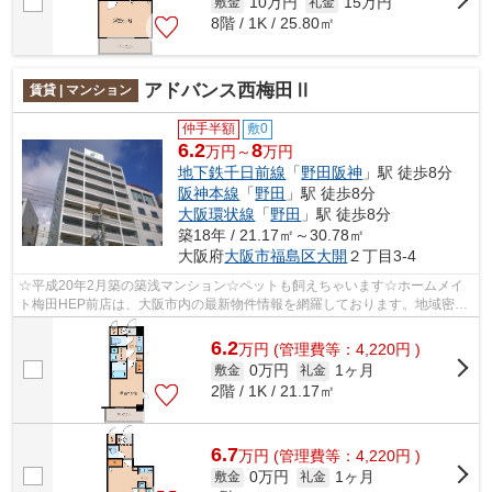
10万円
15万円
敷金
礼金
8階 / 1K / 25.80㎡
アドバンス西梅田Ⅱ
賃貸 | マンション
仲手半額
敷0
6.2
8
万円～
万円
地下鉄千日前線
「
野田阪神
」駅 徒歩8分
阪神本線
「
野田
」駅 徒歩8分
大阪環状線
「
野田
」駅 徒歩8分
築18年 / 21.17㎡～30.78㎡
大阪府
大阪市福島区
大開
２丁目3-4
☆平成20年2月築の築浅マンション☆ペットも飼えちゃいます☆ホームメイ
ト梅田HEP前店は、大阪市内の最新物件情報を網羅しております。地域密着
のホームメイト梅田HEP前店だからできるお...
6.2
万
円
(管理費等：4,220円 )
0万円
1ヶ月
敷金
礼金
2階 / 1K / 21.17㎡
6.7
万
円
(管理費等：4,220円 )
0万円
1ヶ月
敷金
礼金