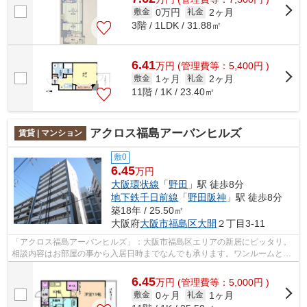
0万円
2ヶ月
敷金
礼金
3階 / 1LDK / 31.88㎡
6.41
万
円
(管理費等：5,400円 )
1ヶ月
2ヶ月
敷金
礼金
11階 / 1K / 23.40㎡
アクロス福島アーバンヒルズ
賃貸 | マンション
敷0
6.45
万円
大阪環状線
「
野田
」駅 徒歩8分
地下鉄千日前線
「
野田阪神
」駅 徒歩8分
築18年 / 25.50㎡
大阪府
大阪市福島区
大開
２丁目3-11
「アクロス福島アーバンヒルズ」：大阪市福島区エリアの新居にピッタリ。
相談内容はお部屋の事から入居日時までなんでも承ります。ワンルームとは
ちがった素敵なキッチンがあるお住ま...
6.45
万
円
(管理費等：5,000円 )
0ヶ月
1ヶ月
敷金
礼金