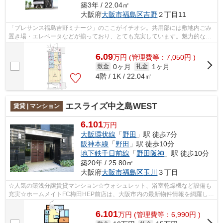
築3年 / 22.04㎡
大阪府
大阪市福島区
吉野
２丁目11
「プレサンス福島吉野ミナージ」のここがイチオシ。共用部には敷地内ごみ
置き場・エレベータなどが揃っており、とても充実しています。魅力的な眺
めが楽しめるエリアの物件です。徒歩5...
6.09
万
円
(管理費等：7,050円 )
0ヶ月
1ヶ月
敷金
礼金
4階 / 1K / 22.04㎡
エスライズ中之島WEST
賃貸 | マンション
6.101
万円
大阪環状線
「
野田
」駅 徒歩7分
阪神本線
「
野田
」駅 徒歩10分
地下鉄千日前線
「
野田阪神
」駅 徒歩10分
築20年 / 25.80㎡
大阪府
大阪市福島区
玉川
３丁目
☆人気の築浅分譲賃貸マンション☆ウォシュレット、浴室乾燥機など設備も
充実☆ホームメイトFC梅田HEP前店は、大阪市内の最新物件情報を網羅して
おります。地域密着のホームメイトFC梅田H...
6.101
万
円
(管理費等：6,990円 )