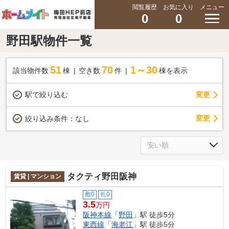
閲覧履歴
お気に入り
メニュー
0
0
野田駅物件一覧
51
70
1～30
該当物件数
棟
空き数
件
棟を表示
駅で絞り込む
変更
変更
絞り込み条件：
なし
タクティ野田阪神
賃貸 | マンション
敷0
礼0
3.5
万円
阪神本線
「
野田
」駅 徒歩5分
東西線
「
海老江
」駅 徒歩5分