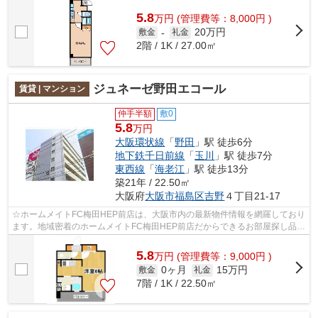
らできるお部屋探し品質であなたの理想の...
5.8
万
円
(管理費等：8,000円 )
20万円
敷金
-
礼金
2階 / 1K / 27.00㎡
ジュネーゼ野田エコール
賃貸 | マンション
仲手半額
敷0
5.8
万円
大阪環状線
「
野田
」駅 徒歩6分
地下鉄千日前線
「
玉川
」駅 徒歩7分
東西線
「
海老江
」駅 徒歩13分
築21年 / 22.50㎡
大阪府
大阪市福島区
吉野
４丁目21-17
☆ホームメイトFC梅田HEP前店は、大阪市内の最新物件情報を網羅しており
ます。地域密着のホームメイトFC梅田HEP前店だからできるお部屋探し品質
であなたの理想のお部屋一緒に探しましょ...
5.8
万
円
(管理費等：9,000円 )
0ヶ月
15万円
敷金
礼金
7階 / 1K / 22.50㎡