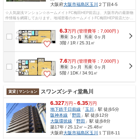
大阪府
大阪市福島区
玉川
２丁目4-5
☆人気築浅マンション☆ホームメイトFC梅田HEP前店は、大阪市内の最新物
件情報を網羅しております。地域密着のホームメイトFC梅田HEP前店だから
できるお部屋探し品質であなたの理想のお...
6.3
万
円
(管理費等：7,000円 )
3ヶ月
0ヶ月
敷金
礼金
3階 / 1R / 25.31㎡
7.6
万
円
(管理費等：7,000円 )
3ヶ月
0ヶ月
敷金
礼金
5階 / 1DK / 34.91㎡
スワンズシティ堂島川
賃貸 | マンション
6.327
6.35
万円～
万円
地下鉄千日前線
「
玉川
」駅 徒歩5分
阪神本線
「
野田
」駅 徒歩12分
大阪環状線
「
野田
」駅 徒歩8分
築17年 / 25.12㎡～25.48㎡
大阪府
大阪市福島区
玉川
１丁目8-11