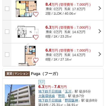
8.4
万
円
(管理費等：7,000円 )
0万円
17.8万円
敷金
礼金
2階 / 1LDK / 40.06㎡
6.3
万
円
(管理費等：7,000円 )
0万円
14.6万円
敷金
礼金
8階 / 1K / 23.25㎡
6.8
万
円
(管理費等：7,000円 )
0万円
14.6万円
敷金
礼金
8階 / 1K / 27.16㎡
Fuga（フーガ）
賃貸 | マンション
礼0
6.3
7.6
万円～
万円
地下鉄千日前線
「
玉川
」駅 徒歩5分
大阪環状線
「
野田
」駅 徒歩7分
地下鉄千日前線
「
野田阪神
」駅 徒歩8分
築19年 / 25.31㎡～34.91㎡