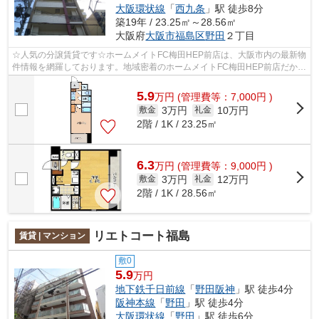
大阪環状線
「
西九条
」駅 徒歩8分
築19年 / 23.25㎡～28.56㎡
大阪府
大阪市福島区
野田
２丁目
☆人気の分譲賃貸です☆ホームメイトFC梅田HEP前店は、大阪市内の最新物
件情報を網羅しております。地域密着のホームメイトFC梅田HEP前店だから
できるお部屋探し品質であなたの理想のお...
5.9
万
円
(管理費等：7,000円 )
3万円
10万円
敷金
礼金
2階 / 1K / 23.25㎡
6.3
万
円
(管理費等：9,000円 )
3万円
12万円
敷金
礼金
2階 / 1K / 28.56㎡
リエトコート福島
賃貸 | マンション
敷0
5.9
万円
地下鉄千日前線
「
野田阪神
」駅 徒歩4分
阪神本線
「
野田
」駅 徒歩4分
大阪環状線
「
野田
」駅 徒歩6分