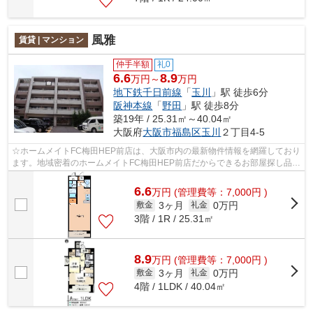
風雅
賃貸 | マンション
仲手半額
礼0
6.6
8.9
万円～
万円
地下鉄千日前線
「
玉川
」駅 徒歩6分
阪神本線
「
野田
」駅 徒歩8分
築19年 / 25.31㎡～40.04㎡
大阪府
大阪市福島区
玉川
２丁目4-5
☆ホームメイトFC梅田HEP前店は、大阪市内の最新物件情報を網羅しており
ます。地域密着のホームメイトFC梅田HEP前店だからできるお部屋探し品質
であなたの理想のお部屋一緒に探しましょ...
6.6
万
円
(管理費等：7,000円 )
3ヶ月
0万円
敷金
礼金
3階 / 1R / 25.31㎡
8.9
万
円
(管理費等：7,000円 )
3ヶ月
0万円
敷金
礼金
4階 / 1LDK / 40.04㎡