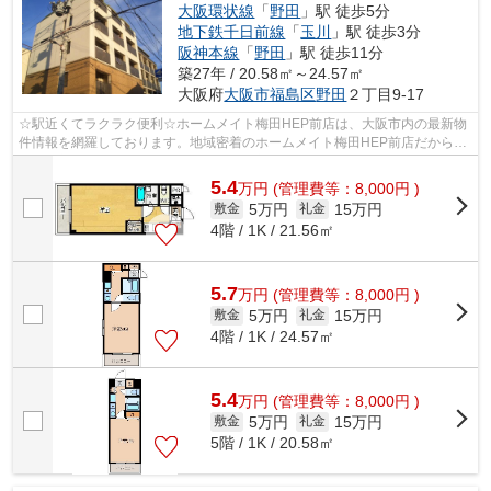
大阪環状線
「
野田
」駅 徒歩5分
地下鉄千日前線
「
玉川
」駅 徒歩3分
阪神本線
「
野田
」駅 徒歩11分
築27年 / 20.58㎡～24.57㎡
大阪府
大阪市福島区
野田
２丁目9-17
☆駅近くてラクラク便利☆ホームメイト梅田HEP前店は、大阪市内の最新物
件情報を網羅しております。地域密着のホームメイト梅田HEP前店だからで
きるお部屋探し品質であなたの理想のお部...
5.4
万
円
(管理費等：8,000円 )
5万円
15万円
敷金
礼金
4階 / 1K / 21.56㎡
5.7
万
円
(管理費等：8,000円 )
5万円
15万円
敷金
礼金
4階 / 1K / 24.57㎡
5.4
万
円
(管理費等：8,000円 )
5万円
15万円
敷金
礼金
5階 / 1K / 20.58㎡