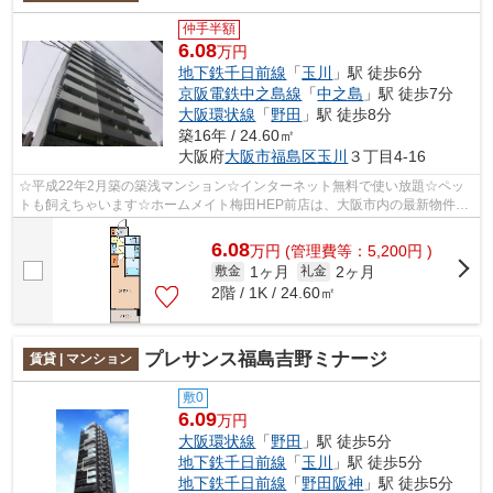
仲手半額
6.08
万円
地下鉄千日前線
「
玉川
」駅 徒歩6分
京阪電鉄中之島線
「
中之島
」駅 徒歩7分
大阪環状線
「
野田
」駅 徒歩8分
築16年 / 24.60㎡
大阪府
大阪市福島区
玉川
３丁目4-16
☆平成22年2月築の築浅マンション☆インターネット無料で使い放題☆ペッ
トも飼えちゃいます☆ホームメイト梅田HEP前店は、大阪市内の最新物件情
報を網羅しております。地域密着のホームメ...
6.08
万
円
(管理費等：5,200円 )
1ヶ月
2ヶ月
敷金
礼金
2階 / 1K / 24.60㎡
プレサンス福島吉野ミナージ
賃貸 | マンション
敷0
6.09
万円
大阪環状線
「
野田
」駅 徒歩5分
地下鉄千日前線
「
玉川
」駅 徒歩5分
地下鉄千日前線
「
野田阪神
」駅 徒歩5分