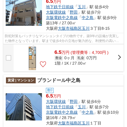
6.5
万円
地下鉄千日前線
「
玉川
」駅 徒歩4分
大阪環状線
「
野田
」駅 徒歩7分
京阪電鉄中之島線
「
中之島
」駅 徒歩9分
築13年 / 27.00㎡
大阪府
大阪市福島区
玉川
３丁目8-15
防犯対策もバッチリなマンションタイプの物件です。築9年の設備が充実し
た物件となっています。駅まで徒歩4分の立地が魅力的な、利便性の高い物
件です。いつでも安心してホームメイト...
6.5
万
円
(管理費等：4,700円 )
0ヶ月
0万円
敷金
礼金
1階 / 1K / 27.00㎡
プランドール中之島
賃貸 | マンション
敷0
6.5
万円
大阪環状線
「
野田
」駅 徒歩6分
地下鉄千日前線
「
玉川
」駅 徒歩7分
京阪電鉄中之島線
「
中之島
」駅 徒歩10分
築16年 / 28.79㎡
大阪府
大阪市福島区
玉川
１丁目