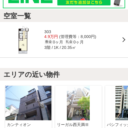
空室一覧
303
4.9万円
(管理費等：8,000円)
0ヶ月
0ヶ月
敷金
礼金
3階
20.35㎡
1K
エリアの近い物件
カンティオン
リーガル西天満Ⅲ
パシフィッ