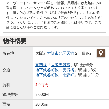
ア・ヴォートル・サンテの詳しい情報。共用部には敷地内ごみ
置き場・エレベータなどが備わっておりとても充実していま
す。魅力的な駅近の物件で、駅まで徒歩8分です。こちらの物
件はマンションです。お求めのエリアの中からお探しの物件が
見つからない場合は、当社までご連絡頂ければ幸いです。ご希
望に適した物件をご提案致します。
物件概要
所在地
大阪府
大阪市北区
天満
２丁目9-2
東西線
「
大阪天満宮
」駅 徒歩8分
交通
地下鉄谷町線
「
天満橋
」駅 徒歩8分
地下鉄谷町線
「
南森町
」駅 徒歩11分
賃料
4.9万円
管理費等
8,000円
面積
20.35㎡