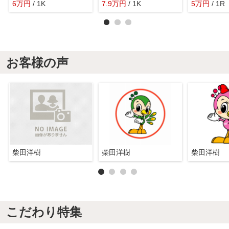
6
万
円
/ 1K
7.9
万
円
/ 1K
5
万
円
/ 1R
お客様の声
柴田洋樹
柴田洋樹
柴田洋樹
こだわり特集