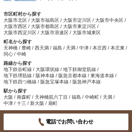
市区町村から探す
大阪市北区
/
大阪市福島区
/
大阪市淀川区
/
大阪市中央区
/
大阪市西区
/
大阪市都島区
/
大阪市東淀川区
/
大阪市西淀川区
/
大阪市浪速区
/
大阪市城東区
町名から探す
天神橋
/
豊崎
/
西天満
/
福島
/
天満
/
中津
/
本庄西
/
本庄東
/
同心
/
中崎
路線から探す
地下鉄谷町線
/
大阪環状線
/
地下鉄御堂筋線
/
地下鉄堺筋線
/
阪神本線
/
阪急京都本線
/
東海道本線
/
地下鉄四つ橋線
/
阪急宝塚本線
/
阪急神戸本線
駅から探す
大阪
/
南森町
/
天神橋筋六丁目
/
福島
/
中崎町
/
天満
/
中津
/
十三
/
新大阪
/
扇町
電話でお問い合わせ