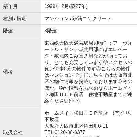
築年月
1999年 2月(築27年)
種別 / 構造
マンション / 鉄筋コンクリート
階建
8階建
東西線大阪天満宮駅周辺物件：ア・ヴォ
ートル・サンテ◎共用部にはエレベー
タ・敷地内ごみ置き場などが揃ってお
り、とても充実しています◎アクセスの
良い徒歩8分の物件です◎こちらの物件
備考
はマンションです◎こちらでは大阪市北
区の物件情報を掲載しております◎その
ほか、物件情報をお求めならホームメイ
ト梅田ＨＥＰ前店 住地不動産までご連
絡ください(^o^)
ホームメイト梅田ＨＥＰ前店 (有)住地
不動産
大阪府大阪市北区角田町6-11
取扱会社
TEL:0120-88-3377